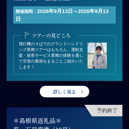
開催日 ：2026年9月13日(日)
2026年9月13日～2026年9月13
開催期間：
寄付金額：110,000円（1組あたり）
日
募集人数：1組（1組 最大3名まで）
＊1組あたりの人数は3名以下でも寄
ツアーの見どころ
付可能
飛行機のそばでのグランドハンドリ
ング業務ツアーはもちろん、運航支
援・旅客サービス業務の体験を通し
て空港の裏側をまるごとご紹介いた
します！
詳しく見る
予約終了
＊島根県返礼品＊