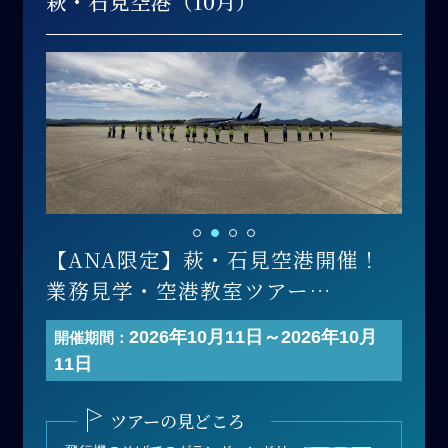
萩・石見空港（10月）
【ANA限定】萩・石見空港開催！
業務見学・空港教室ツアー
開催日 ：2026年10月11日(日)
2026年10月11日～2026年10月
開催期間：
寄付金額：110,000円（1組あたり）
11日
募集人数：1組（1組 最大3名まで）
＊1組あたりの人数は3名以下でも寄
ツアーの見どころ
付可能