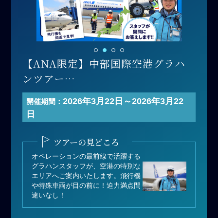
【ANA限定】中部国際空港グラハ
ンツアー
開 催 日：2026年3月22日(日)【午
2026年3月22日～2026年3月22
開催期間：
前の部】
日
寄付金額：60,000円（1名あたり）
募集人数：25名
ツアーの見どころ
オペレーションの最前線で活躍する
グラハンスタッフが、空港の特別な
エリアへご案内いたします。飛行機
や特殊車両が目の前に！迫力満点間
違いなし！