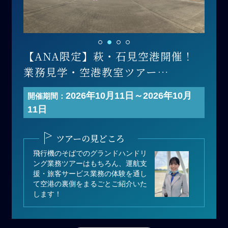
【ANA限定】萩・石見空港開催！
業務見学・空港教室ツアー
開催日 ：2026年10月11日(日)
2026年10月11日～2026年10月
開催期間：
寄付金額：110,000円（1組あたり）
11日
募集人数：1組（1組 最大3名まで）
＊1組あたりの人数は3名以下でも寄
ツアーの見どころ
付可能
飛行機のそばでのグランドハンドリ
ング業務ツアーはもちろん、運航支
援・旅客サービス業務の体験を通し
て空港の裏側をまるごとご紹介いた
します！