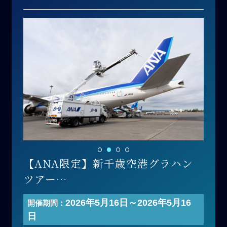
【ANA限定】新千歳空港グラハン
ツアー
開催日 ：2026年5月16日(土)
2026年5月16日～2026年5月16
開催期間：
時間帯 ：午後の部
日
寄付金額：200,000円（1名あた