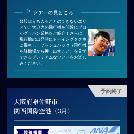
寄付金額：200,000円（1名あた
り）
ツアーの見どころ
募集人数：2名
普段は立ち入ることのできないエリ
アで、大迫力の飛行機を間近にプロ
がグラハン業務をご紹介！さらに、
飛行機の出発時にトーイングタグ車
に乗車し、プッシュバック（飛行機
を駐機場から押し出すこと）を見学
できるプレミアムなツアーをお楽し
みください。
予約終了
大阪府泉佐野市
関西国際空港（3月）