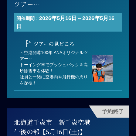
ツアー
開催日 ：2026年5月16日(土)
2026年5月16日～2026年5月16
開催期間：
時間帯 ：午前の部
日
寄付金額：200,000円（1名あた
り）
ツアーの見どころ
募集人数：2名
～空港開港100年 ANAオリジナルツ
アー～
トーイング車でプッシュバック＆高
所除雪車を体験！
社員と一緒に空港内や飛行機の周り
を探検！
予約終了
北海道千歳市 新千歳空港
午後の部【5月16日(土)】