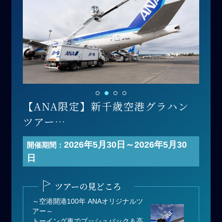
【ANA限定】新千歳空港グラハン
ツアー
開催日 ：2026年5月30日(土)
2026年5月30日～2026年5月30
開催期間：
時間帯 ：午前の部
日
寄付金額：200,000円（1名あた
り）
ツアーの見どころ
募集人数：2名
～空港開港100年 ANAオリジナルツ
アー～
トーイング車でプッシュバック＆高