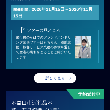
開催日 ：2026年11月15日(日)
2026年11月15日～2026年11月
開催期間：
寄付金額：110,000円（1組あたり）
15日
募集人数：1組（1組 最大3名まで）
＊1組あたりの人数は3名以下でも寄
ツアーの見どころ
付可能
飛行機のそばでのグランドハンドリ
ング業務ツアーはもちろん、運航支
援・旅客サービス業務の体験を通し
て空港の裏側をまるごとご紹介いた
します！
詳しく見る
予約受付中
＊益田市返礼品＊