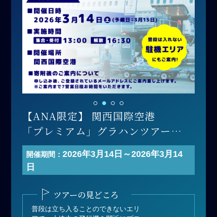
【ANA限定】 関西国際空港
「プレミアム」グラハンツアー
開催日 ：2026年3月14日(土)
2026年3月14日～2026年3月14
開催期間：
寄付金額：200,000円（1名あた
日
り）
募集人数：2名
ツアーの見どころ
普段は立ち入ることのできないエリ