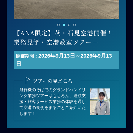
【ANA限定】萩・石見空港開催！
業務見学・空港教室ツアー
開催日 ：2026年9月13日(日)
2026年9月13日～2026年9月13
開催期間：
寄付金額：110,000円（1組あたり）
日
募集人数：1組（1組 最大3名まで）
＊1組あたりの人数は3名以下でも寄
ツアーの見どころ
付可能
飛行機のそばでのグランドハンドリ
ング業務ツアーはもちろん、運航支
援・旅客サービス業務の体験を通し
て空港の裏側をまるごとご紹介いた
します！