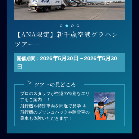
【ANA限定】新千歳空港グラハン
ツアー
開催日 ：2026年5月30日(土)
2026年5月30日～2026年5月30
開催期間：
時間帯 ：午後の部
日
寄付金額：200,000円（1名あた
り）
ツアーの見どころ
募集人数：2名
プロのスタッフが空港の特別なエリ
アをご案内！！
飛行機や特殊車両を間近で見学 ＆
飛行機のプッシュバックや除雪車の
乗車も体験いただきます！