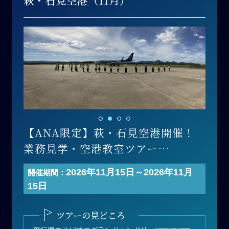
萩・石見空港（11月）
【ANA限定】萩・石見空港開催！
業務見学・空港教室ツアー
開催日 ：2026年11月15日(日)
2026年11月15日～2026年11月
開催期間：
寄付金額：110,000円（1組あたり）
15日
募集人数：1組（1組 最大3名まで）
＊1組あたりの人数は3名以下でも寄
ツアーの見どころ
付可能