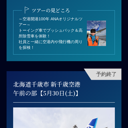
り）
ツアーの見どころ
募集人数：2名
～空港開港100年 ANAオリジナルツ
アー～
トーイング車でプッシュバック＆高
所除雪車を体験！
社員と一緒に空港内や飛行機の周り
を探検！
予約終了
北海道千歳市 新千歳空港
午前の部【5月30日(土)】