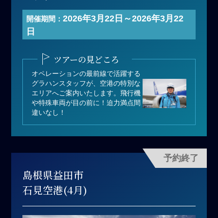
開 催 日：2026年3月22日(日)【午
2026年3月22日～2026年3月22
開催期間：
後の部】
日
寄付金額：60,000円（1名あたり）
募集人数：25名
ツアーの見どころ
オペレーションの最前線で活躍する
グラハンスタッフが、空港の特別な
エリアへご案内いたします。飛行機
や特殊車両が目の前に！迫力満点間
違いなし！
予約終了
島根県益田市
石見空港(4月)