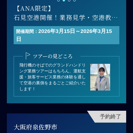
【ANA限定】
石見空港開催！業務見学・空港教室
ツアー
2026年3月15日～2026年3月15
開催期間：
開催日 ：2026年3月15日(日)
日
寄付金額：60,000円（1組あたり）
募集人数：3名1組×2 最大6名
ツアーの見どころ
＊1組あたりの人数は3名以下でも寄
飛行機のそばでのグランドハンドリ
付可能
ング業務ツアーはもちろん、運航支
援・旅客サービス業務の体験を通し
て空港の裏側をまるごとご紹介いた
します！
予約終了
大阪府泉佐野市