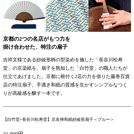
京都の2つの名店がもつ力を
掛け合わせた、特注の扇子
吉祥文様である紗綾形柄の型染めを施した「長谷川松寿
堂」の京染紙を、扇子を熟知した「白竹堂」の職人たちが
仕立てあげました。京都に根付く2店の力を借りた藤巻百貨
店の特注扇子。手漉き和紙の質感を生かすシンプルなつく
りが高級感を醸す一本です。
【白竹堂×長谷川松寿堂】京友禅和紙紗綾形扇子＜ブルー＞
21,000円