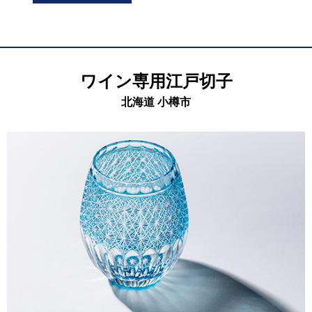
ワイン専⽤江戸切⼦
北海道 小樽市