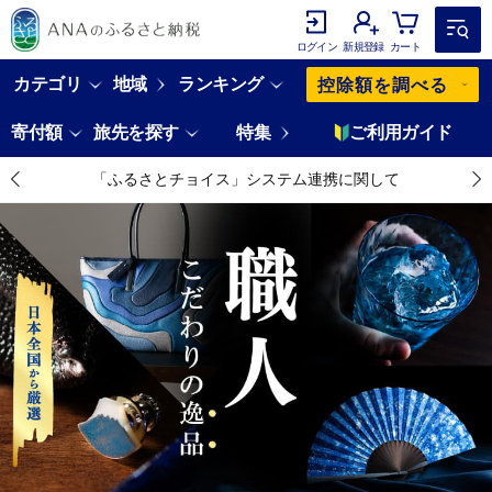
ログイン
新規登録
カート
カテゴリ
地域
ランキング
控除額を調べる
寄付額
旅先を探す
特集
ご利用ガイド
「ふるさとチョイス」システム連携に関して