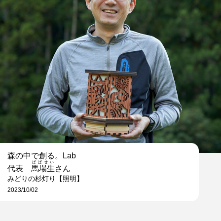
森の中で創る。Lab
ばばせい
代表
馬場生
さん
みどりの杉灯り【照明】
2023/10/02