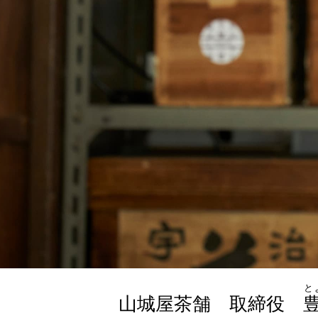
と
山城屋茶舗 取締役