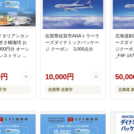
イタリアンカン
佐賀県佐賀市ANAトラベラ
北海道釧
ぎさ橋珈琲 お
ーズダイナミックパッケー
ーズダイ
,000円分 オーシ
ジ クーポン 3,000点分
ジクーポン
レストラン カ
_F4F-14
岸 テラス席 ラ
ー
0円
10,000円
50,0
子市
佐賀県 佐賀市
北海道 