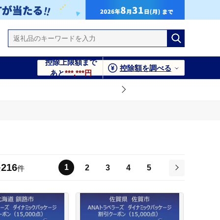
控除上限額まで
控除額を調べる
あと
***,***円
216
1
2
3
4
5
全
件
次