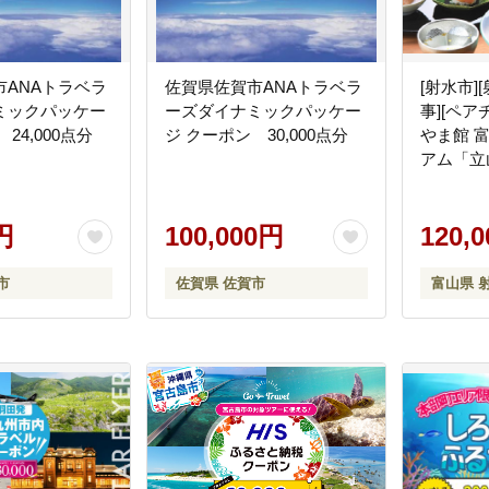
市ANAトラベラ
佐賀県佐賀市ANAトラベラ
[射水市
ミックパッケー
ーズダイナミックパッケー
事][ペ
24,000点分
ジ クーポン 30,000点分
やま館 
アム「立
ケット｜
※離島へ
円
100,000円
120,
市
佐賀県 佐賀市
富山県 