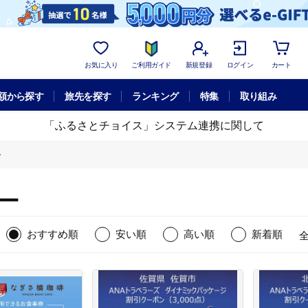
お気に入り
ご利用ガイド
新規登録
ログイン
カート
額から探す
旅先を探す
ランキング
特集
取り組み
「ふるさとチョイス」システム連携に関して
ー
ー
おすすめ順
安い順
高い順
新着順