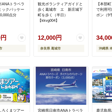
市ANAトラベラ
観光ボランティアガイドと
【本部町
ミックパッケー
歩く葛城市 エ 新庄城下
で利用可
,000点分
町を歩く（半日）
ポン（9
【kkvg004】
0円
12,000円
34,0
市
奈良県 葛城市
沖縄県 
しろくまツアー
宮崎県日南市ANAトラベラ
鹿児島県