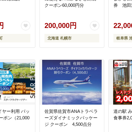
クーポン60,000円分
券 池田
円
200,000円
22,0
町
北海道 札幌市
岐阜県 
イヤー利用 パッ
佐賀県佐賀市ANAトラベラ
道の駅 
ポン（21,000
ーズダイナミックパッケー
食事券2,0
ジ クーポン 4,500点分