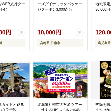
なWEB旅行クー
ーズダイナミックパッケー
地域限定
円分）
ジクーポン3,000点分
30,000円
000円
10,000円
120,
町
宮崎県 日南市
鹿児島県
説ガイドと巡る
北海道札幌市の対象ツアー
季節を味
の白兎伝説
に使えるHISふるさと納税
まかせ御