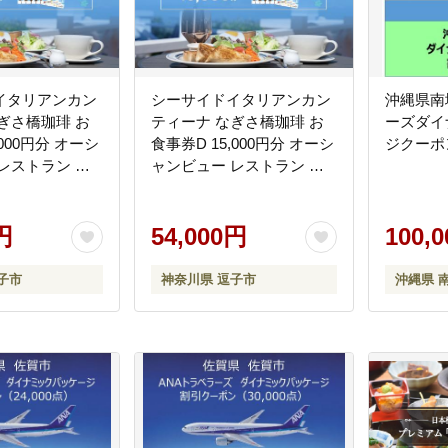
イタリアンカン
シーサイドイタリアンカン
沖縄県南
ぎさ橋珈琲 お
ティーナ なぎさ橋珈琲 お
ーズダイ
,000円分 オーシ
食事券D 15,000円分 オーシ
ジクーポン
レストラン カ
ャンビュー レストラン カ
岸 テラス席 ラ
フェ 逗子海岸 テラス席 ラ
ー
ンチ ディナー
円
54,000円
100,
子市
神奈川県 逗子市
沖縄県 