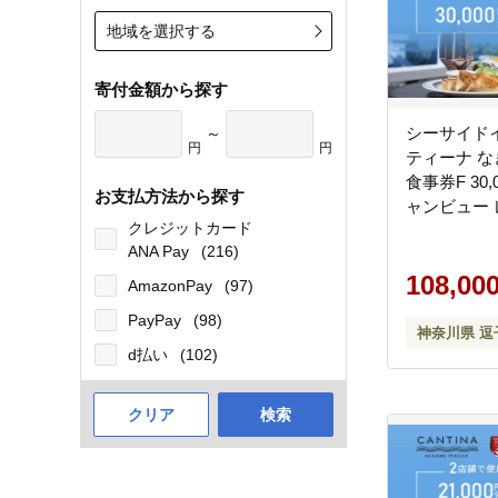
地域を選択する
寄付金額から探す
シーサイド
～
円
円
ティーナ な
食事券F 30
お支払方法から探す
ャンビュー 
クレジットカード
フェ 逗子海
ANA Pay
(216)
ンチ ディナ
108,00
AmazonPay
(97)
PayPay
(98)
神奈川県 逗
d払い
(102)
クリア
検索