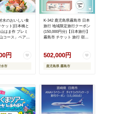
][射水のおいしい食
K-342 鹿児島県霧島市 日本
アチケット]日本橋と
旅行 地域限定旅行クーポン
富山はま作 プレミ
(150,000円分)【日本旅行】
山コース」ペアチ
霧島市 チケット 旅行 宿泊
お食事券 チケット
券 ホテル 観光 旅行 旅行券
の配送不可
交通費 体験 宿泊 夏休み 冬
000円
休み 家族旅行 一人旅 トラ
502,000円
ベルクーポン 霧島
射水市
鹿児島県 霧島市