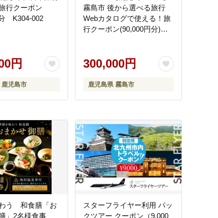
旅行クーポン
霧島市 後から選べる旅行
分 K304-002
Webカタログで使える！旅
行クーポン(90,000円分)
【JTA】いにしえの癒やし
霧島温泉 旅行券 宿泊券 飲
000円
食券 体験サービス券
300,000円
 鹿児島市
鹿児島県 霧島市
わう 和食膳「お
スターフライヤー利用 パッ
膳」2名様食事
クツアー クーポン（9,000