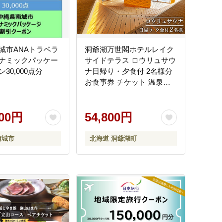
城市ANAトラベラ
洞爺湖万世閣ホテルレイク
ナミックパッケー
サイドテラス ロウリュサウ
30,000点分
ナ日帰り・夕食付 2名様分
お食事券 チケット 温泉利
用券 日帰りプラン ふるさ
と納税 洞爺湖 観光 体験 絶
000円
景 アクティビティ 旅 旅行
54,800円
トラベル ご褒美 記念日 癒
し ジオパーク 洞爺湖町
南城市
北海道 洞爺湖町