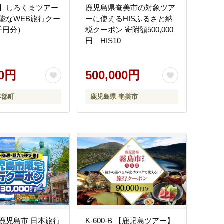
】しろくまツアー
鹿児島県奄美市の対象ツア
能なWEB旅行クー
ーに使えるHISふるさと納
千円分）
税クーポン 寄附額500,000
円 HIS10
00円
500,000円
本部町
鹿児島県 奄美市
鹿児島市 日本旅行
K-600-B 【鹿児島ツアー】