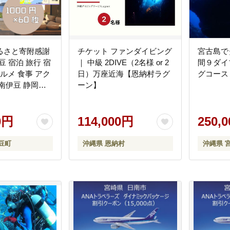
るさと寄附感謝
チケット ファンダイビング
宮古島で
豆 宿泊 旅行 宿
｜ 中級 2DIVE（2名様 or 2
間９ダイ
グルメ 食事 アク
日）万座近海【恩納村ラグ
グコース（
南伊豆 静岡
ーン】
>
0円
114,000円
250,
豆町
沖縄県 恩納村
沖縄県 