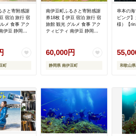
るさと寄附感謝
南伊豆町ふるさと寄附感謝
串本の海
豆 宿泊 旅行 宿
券18枚【 伊豆 宿泊 旅行 宿
ビング】
グルメ 食事 アク
旅館 観光 グルメ 食事 アク
様）【rin
南伊豆 静岡
ティビティ 南伊豆 静岡
】 <BE-8>
円
60,000円
55,0
豆町
静岡県 南伊豆町
和歌山県