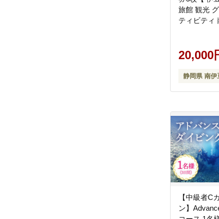
旅館 観光 
ティビティ 
】 <BE-2>
20,000
静岡県 南伊
【中級者C
ン】Advanced