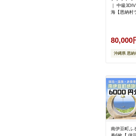
｜ 中級3DI
海【恩納村
80,000
沖縄県 恩納
南伊豆町ふ
券6枚【 伊豆