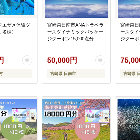
ベエザメ体験ダ
宮崎県日南市ANAトラベラ
宮崎県日
１名様）
ーズダイナミックパッケー
ーズダイ
ジクーポン15,000点分
ジクーポン
円
50,000円
75,0
村
宮崎県 日南市
宮崎県 