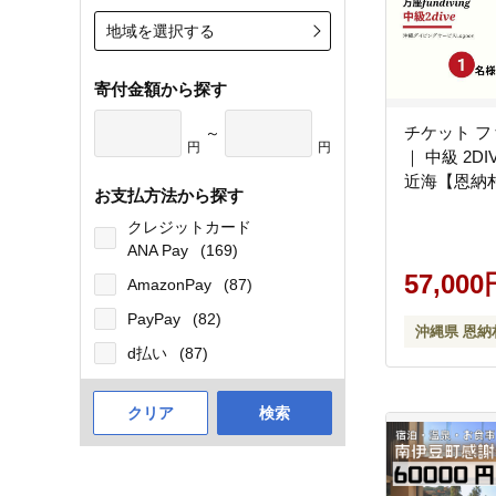
地域を選択する
寄付金額から探す
チケット 
～
円
円
｜ 中級 2D
近海【恩納
お支払方法から探す
クレジットカード
ANA Pay
(169)
57,000
AmazonPay
(87)
PayPay
(82)
沖縄県 恩納
d払い
(87)
クリア
検索