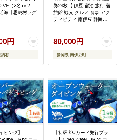
IVE（2名 or 2
券24枚【 伊豆 宿泊 旅行 宿
近海【恩納村ラグ
旅館 観光 グルメ 食事 アク
ティビティ 南伊豆 静岡
】 <BE-11>
000円
80,000円
恩納村
静岡県 南伊豆町
イビング】
【初級者Cカード発行プラ
 Scuba Diving コー
ン】Open Water Diving コ