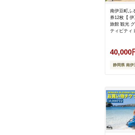
南伊豆町ふ
券12枚【 伊
旅館 観光 
ティビティ 
】 <BE-4>
40,000
静岡県 南伊