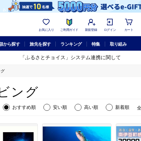
お気に入り
ご利用ガイド
新規登録
ログイン
カート
額から探す
旅先を探す
ランキング
特集
取り組み
「ふるさとチョイス」システム連携に関して
ング
ビング
おすすめ順
安い順
高い順
新着順