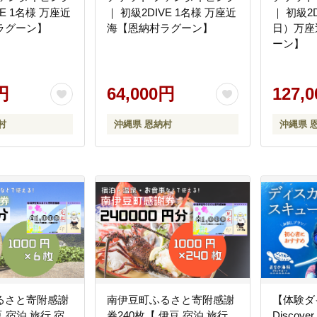
VE 1名様 万座近
｜ 初級2DIVE 1名様 万座近
｜ 初級2D
ラグーン】
海【恩納村ラグーン】
日）万座
ーン】
円
64,000円
127,
村
沖縄県 恩納村
沖縄県 
るさと寄附感謝
南伊豆町ふるさと寄附感謝
【体験ダ
 宿泊 旅行 宿
券240枚【 伊豆 宿泊 旅行
Discover