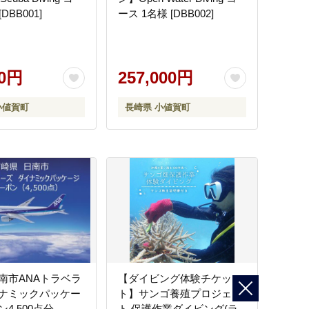
ス 1名様 [DBB001]
ース 1名様 [DBB002]
00円
257,000円
小値賀町
長崎県 小値賀町
南市ANAトラベラ
【ダイビング体験チケッ
ナミックパッケー
ト】サンゴ養殖プロジェク
4,500点分
ト 保護作業ダイビング(ラ