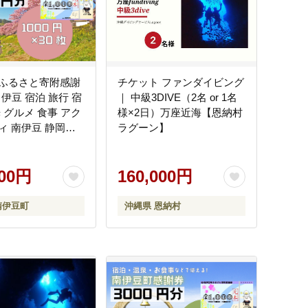
ふるさと寄附感謝
チケット ファンダイビング
 伊豆 宿泊 旅行 宿
｜ 中級3DIVE（2名 or 1名
 グルメ 食事 アク
様×2日）万座近海【恩納村
ィ 南伊豆 静岡
ラグーン】
13>
000円
160,000円
南伊豆町
沖縄県 恩納村