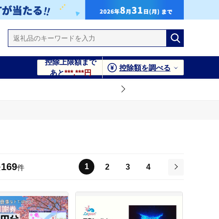
控除上限額まで
控除額を調べる
あと
***,***円
169
1
2
3
4
全
件
次