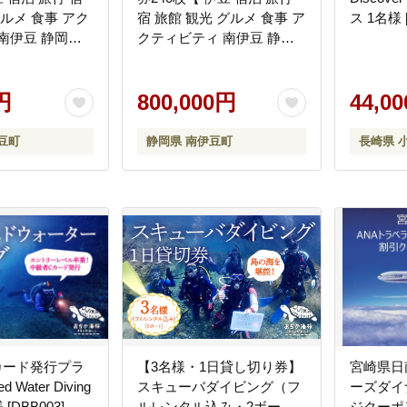
グルメ 食事 アク
宿 旅館 観光 グルメ 食事 ア
南伊豆 静岡
クティビティ 南伊豆 静岡
】 <BE-23>
円
800,000円
44,0
豆町
静岡県 南伊豆町
長崎県 
カード発行プラ
【3名様・1日貸し切り券】
宮崎県日
 Water Diving
スキューバダイビング（フ
ーズダイ
コース 1名様 [DBB003]
ルレンタル込み・2ボー
ジクーポン