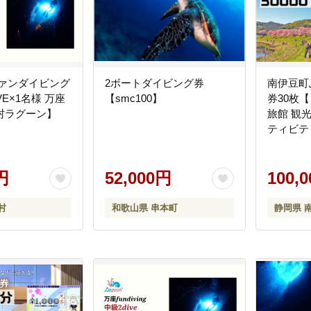
ファンダイビング
2ボートダイビング券
南伊豆町
IVE×1名様 万座
【smc100】
券30枚【
村ラグーン】
旅館 観光
ティビテ
】 <BE-
円
52,000円
100,
村
和歌山県 串本町
静岡県 