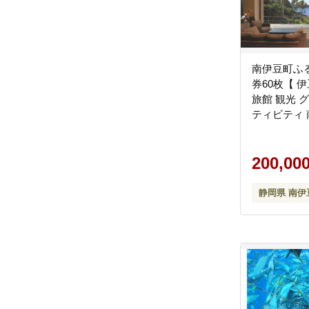
南伊豆町ふ
券60枚【 伊
旅館 観光 
ティビティ 
】 <BE-15
200,00
静岡県 南伊