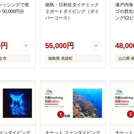
レッシングで使
徳島・日和佐ダイナミック
瀬戸内海
0,000円分
２ボートダイビング（ダイ
ゴの群生
バーコース）
ング!(2
0円
55,000円
48,0
ま市
徳島県 美波町
山口県 
ファンダイビング
チケット ファンダイビング
チケット