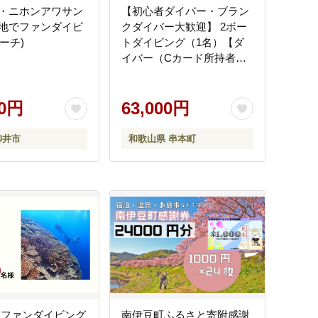
・ニホンアワサン
【初心者ダイバー・ブラン
地でファンダイビ
クダイバー大歓迎】 2ボー
ビーチ)
トダイビング（1名）【ダ
イバー（Cカード所持者）
限定】 スキューバダイビン
グ チケット ダイビング 体
00円
験 【kdc001A】
63,000円
柳井市
和歌山県 串本町
 ファンダイビング
南伊豆町ふるさと寄附感謝