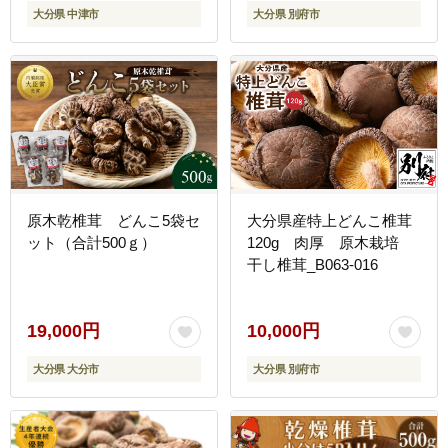
大分県 中津市
大分県 別府市
原木乾椎茸 どんこ5袋セ
大分県産特上どんこ椎茸
ット（合計500ｇ）
120g 肉厚 原木栽培
干し椎茸_B063-016
19,000円
10,000円
大分県 大分市
大分県 別府市