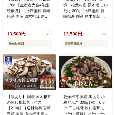
170g 【生産者大会4年連
境・椎葉村産 原木 乾しい
続優勝】［送料無料 宮崎
たけ 300g［送料無料 宮
県産 国産 原木椎茸 原木
崎県産 国産 原木椎茸 原
椎茸 シイタケ しいたけ
木 椎茸 シイタケ しいた
乾しいたけ 干し椎茸 原木
け 乾しいたけ 干し椎茸
栽培 産地直送 乾物 きの
原木栽培 産地直送 乾物
13,500円
13,500円
こ グアニル酸 ビタミンD
きのこ グアニル酸 ビタミ
宮崎県 椎葉村
宮崎県 椎葉村
おすすめ 栄養 美容 食物
ンD おすすめ 栄養 美容
繊維 煮物 みそ汁 汁もの
食物繊維 煮物 みそ汁 汁
ダシ 出汁 お鍋 鍋 特産品
もの ダシ 出汁 お鍋 鍋 特
ご当地 お取り寄せ 大容量
産品 ご当地 お取り寄せ
調味料 ギフト 贈物 プレ
大容量 調味料 ギフト 贈
ゼント お中元 お歳暮 化
物 プレゼント お中元 お
粧箱入］【JA-21】
歳暮 化粧箱入］【JA-
32】
【訳あり】 国産 原木椎茸
乾燥椎茸 国産 訳あり 小
の乾し椎茸スライス
粒どんこ 300g | 乾しいた
【210g】［送料無料 宮崎
け 干し椎茸 乾し椎茸 し
県産 国産 原木椎茸 乾し
いたけ 乾燥しいたけ 干し