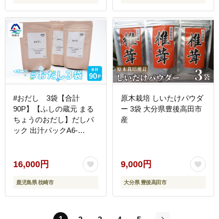
物繊維 煮物 みそ汁 汁も
の ダシ お鍋 鍋 特産 特産
品 ご当地 お取り寄せ 保
存食 備蓄 多用途 便利 ギ
フト 贈物 贈答品 プレゼ
ント お中元 お歳暮］
【JA-26】
#おだし 3袋【合計
原木栽培 しいたけパウダ
90P】【ふしの蔵元 まる
ー 3袋 大分県豊後高田市
ちょうのおだし】だしパ
産
ック 出汁パックA6-
32【配送不可地域：離
島】
16,000円
9,000円
鹿児島県 枕崎市
大分県 豊後高田市