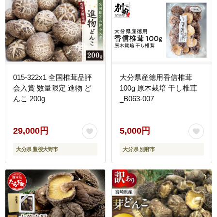
015-322x1 全国椎茸品評
大分県産徳用香信椎茸
会入賞 数量限定 進物 ど
100g 原木栽培 干し椎茸
んこ 200g
_B063-007
29,000円
5,000円
大分県 豊後大野市
大分県 別府市