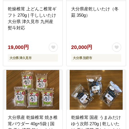
乾燥椎茸 上どんこ椎茸ギ
大分県産乾しいたけ（冬
フト 270g | 干ししいたけ
菇 350g）
大分県 津久見市 九州産
熨斗対応
19,000円
20,000円
大分県 津久見市
大分県 別府市
大分県産 乾燥椎茸 焼き椎
乾燥椎茸 国産 うまみだけ
茸パウダー 40g×5袋 | 国
ゆう次郎 270g | 乾しいた