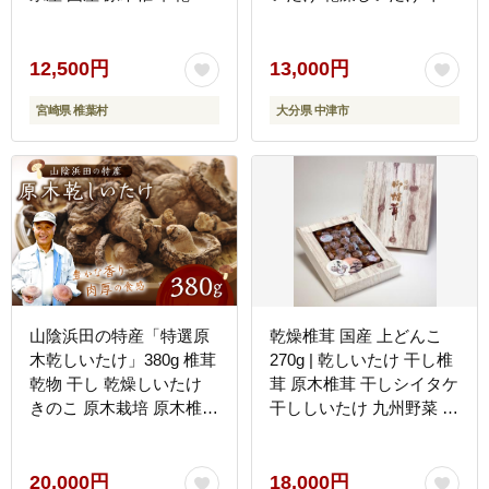
椎茸 椎茸 しいたけ シイ
シイタケ 干ししいたけ 原
タケ 干し椎茸 原木栽培
木 大分県産 九州野菜 産
産地直送 スライス グアニ
地直送 九州産 中津市 送
12,500円
13,000円
ル酸 ビタミンD おすすめ
料無料
宮崎県 椎葉村
大分県 中津市
乾物 きのこ 栄養 美容 食
物繊維 煮物 みそ汁 汁も
の ダシ お鍋 鍋 特産 特産
品 ご当地 お取り寄せ 保
存食 備蓄 多用途 便利 ギ
フト 贈物 贈答品 プレゼ
ント お中元 お歳暮］
【JA-27】
山陰浜田の特産「特選原
乾燥椎茸 国産 上どんこ
木乾しいたけ」380g 椎茸
270g | 乾しいたけ 干し椎
乾物 干し 乾燥しいたけ
茸 原木椎茸 干しシイタケ
きのこ 原木栽培 原木椎茸
干ししいたけ 九州野菜 産
原木しいたけ 肉厚しいた
地直送 大分県産 九州産
け 【010_1951】
中津市 送料無料
20,000円
18,000円