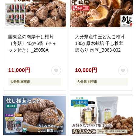
国東産の肉厚干し椎茸
大分県産中玉どんこ椎茸
（冬菇）40g×6袋（チャ
180g 原木栽培 干し椎茸
ック付き）_29058A
訳あり 肉厚_B063-002
11,000円
10,000円
大分県 国東市
大分県 別府市