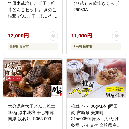
で原木栽培した「干し椎
（冬菇）＆乾燥きくらげ
茸どんこセット」 きのこ
_29060A
椎茸 どんこ 干ししいたけ
【041_1198】
12,000円
11,000円
島根県 浜田市
大分県 国東市
大分県産大玉どんこ椎茸
椎茸 パテ 90g×1本 [岡田
160g 原木栽培 干し椎茸
商 宮崎県 美郷町
肉厚 訳あり_B063-003
31ac0050] 原木 しいたけ
乾燥 シイタケ 宮崎県産