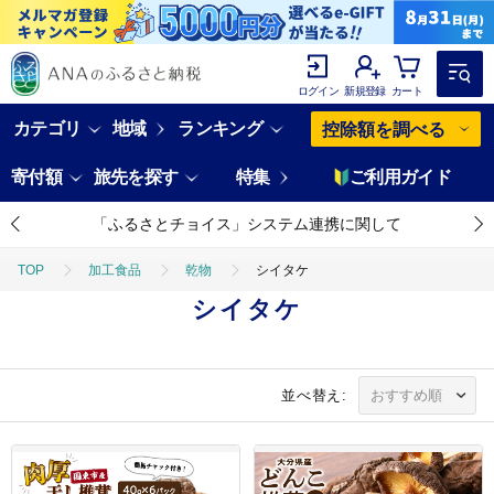
ログイン
新規登録
カート
カテゴリ
地域
ランキング
控除額を調べる
寄付額
旅先を探す
特集
ご利用ガイド
「ふるさとチョイス」システム連携に関して
TOP
加工食品
乾物
シイタケ
シイタケ
並べ替え: