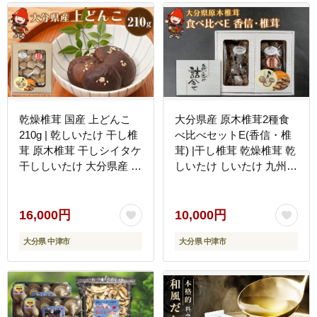
乾燥椎茸 国産 上どんこ
大分県産 原木椎茸2種食
210g | 乾しいたけ 干し椎
べ比べセットE(香信・椎
茸 原木椎茸 干しシイタケ
茸) |干し椎茸 乾燥椎茸 乾
干ししいたけ 大分県産 九
しいたけ しいたけ 九州産
州野菜 産地直送 九州産
中津市 国産 送料無料
中津市 送料無料
16,000円
10,000円
大分県 中津市
大分県 中津市