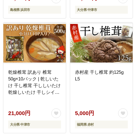
島根県 浜田市
大分県 中津市
乾燥椎茸 訳あり 椎茸
赤村産 干し椎茸 約125g
50g×10パック | 乾しいた
L5
け 干し椎茸 干ししいたけ
乾燥しいたけ 干しシイタ
ケ 原木 大分県産 九州産
中津市 国産 送料無料
21,000円
5,000円
大分県 中津市
福岡県 赤村