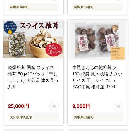
父の日 母の日 家庭用 送
宮崎県 美郷町
鳥取県 江府町
料無料 厳選 煮つけ 煮物
煮付け
乾燥椎茸 国産 スライス
中尾さんちの乾椎茸 大
椎茸 50g×10パック | 干し
100g 2袋 原木栽培 大きい
しいたけ 大分県 津久見市
サイズ 干しシイタケ /
九州
SAC中尾 椎茸屋 0799
25,000円
9,000円
大分県 津久見市
鳥取県 江府町