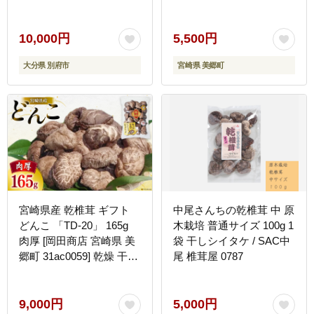
送料無料 バケット クラッ
カー パスタ リゾット お
にぎり 卵かけごはん だし
10,000円
5,500円
出汁 旨味 ぎょうざ おつ
大分県 別府市
宮崎県 美郷町
まみ おかず
宮崎県産 乾椎茸 ギフト
中尾さんちの乾椎茸 中 原
どんこ 「TD-20」 165g
木栽培 普通サイズ 100g 1
肉厚 [岡田商店 宮崎県 美
袋 干しシイタケ / SAC中
郷町 31ac0059] 乾燥 干し
尾 椎茸屋 0787
椎茸 干ししいたけ 国内産
九州産 宮崎県産 ギフト
贈り物 贈答用 プレゼント
9,000円
5,000円