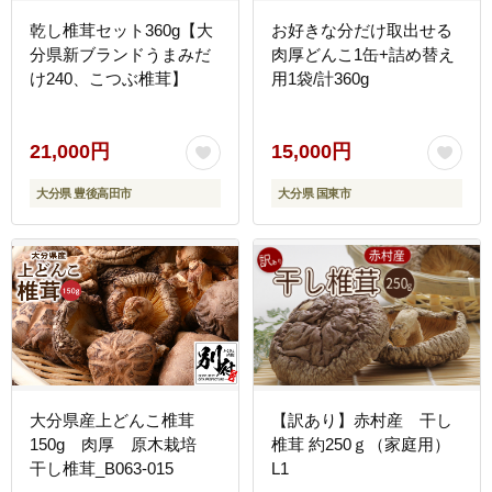
乾し椎茸セット360g【大
お好きな分だけ取出せる
分県新ブランドうまみだ
肉厚どんこ1缶+詰め替え
け240、こつぶ椎茸】
用1袋/計360g
21,000円
15,000円
大分県 豊後高田市
大分県 国東市
大分県産上どんこ椎茸
【訳あり】赤村産 干し
150g 肉厚 原木栽培
椎茸 約250ｇ（家庭用）
干し椎茸_B063-015
L1