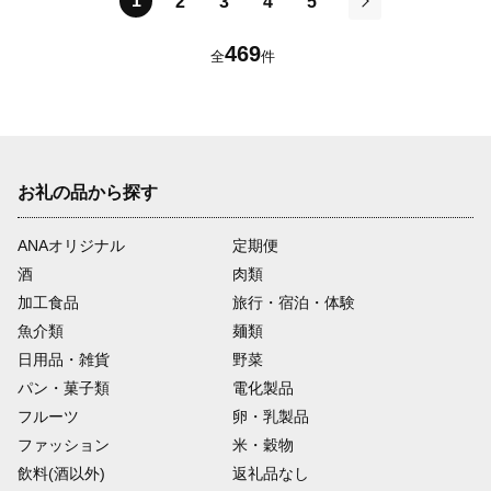
1
2
3
4
5
次
469
全
件
お礼の品から探す
ANAオリジナル
定期便
酒
肉類
加工食品
旅行・宿泊・体験
魚介類
麺類
日用品・雑貨
野菜
パン・菓子類
電化製品
フルーツ
卵・乳製品
ファッション
米・穀物
飲料(酒以外)
返礼品なし