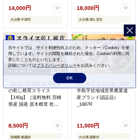
国産 送料無料
14,000円
18,000円
大分県 中津市
大分県 津久見市
当サイトでは、サイト利便性向上のため、クッキー（Cookie）を使
用しています。サイトの閲覧を継続された場合、Cookieの利用に同
意したことものといたします。
詳細については
プライバシーポリシー
をお読みください。
OK
【訳あり】国産 原木椎茸
乾し椎茸 冬菇110g（国東
の乾し椎茸スライス
半島宇佐地域世界農業遺
【140g】［送料無料 宮崎
産ブランド認証品）
県産 国産 原木椎茸 乾し
_1887R
椎茸 椎茸 しいたけ シイ
タケ 干し椎茸 原木栽培
産地直送 スライス グアニ
8,500円
11,000円
ル酸 ビタミンD おすすめ
宮崎県 椎葉村
大分県 国東市
乾物 きのこ 栄養 美容 食