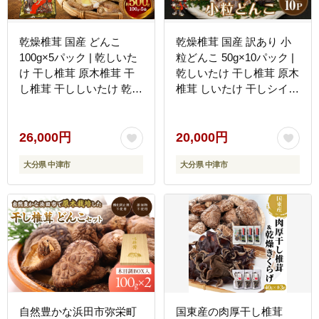
23】
乾燥椎茸 国産 どんこ
乾燥椎茸 国産 訳あり 小
100g×5パック | 乾しいた
粒どんこ 50g×10パック |
け 干し椎茸 原木椎茸 干
乾しいたけ 干し椎茸 原木
し椎茸 干ししいたけ 乾し
椎茸 しいたけ 干しシイタ
いたけ 大分県産 九州 産
ケ 干ししいたけ 原木 大
地直送 中津市 送料無料
分県産 九州野菜 産地直送
九州産 中津市 送料無料
26,000円
20,000円
大分県 中津市
大分県 中津市
自然豊かな浜田市弥栄町
国東産の肉厚干し椎茸