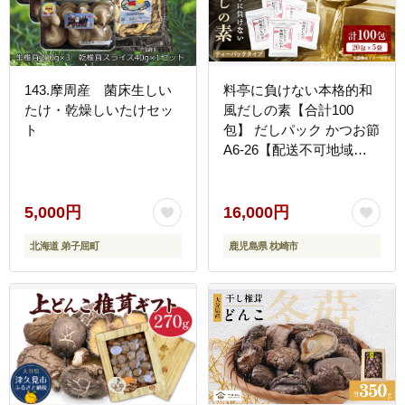
143.摩周産 菌床生しい
料亭に負けない本格的和
たけ・乾燥しいたけセッ
風だしの素【合計100
ト
包】 だしパック かつお節
A6-26【配送不可地域：
離島】
5,000円
16,000円
北海道 弟子屈町
鹿児島県 枕崎市