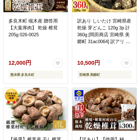
多良木町 槻木産 贈答用
訳あり しいたけ 宮崎県産
【大葉厚肉】 乾燥 椎茸
乾燥 芽どんこ 120g 3p 計
205g 026-0025
360g [岡田商店 宮崎県 美
郷町 31ac0064] 訳アリ 理
由あり ワケあり 小分け
乾燥しいたけ 乾燥シイタ
ケ 乾燥椎茸 しいたけ シ
12,000円
10,500円
イタケ 椎茸 国産 どんこ
熊本県 多良木町
宮崎県 美郷町
ふるさと納税
【厳選】椎葉産 干し椎茸
【訳あり】【徳用】秘