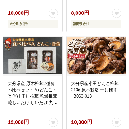
10,000円
8,000円
大分県 別府市
福岡県 赤村
大分県産 原木椎茸2種食
大分県産小玉どんこ椎茸
べ比べセットＡ(どんこ・
210g 原木栽培 干し椎茸
香信) | 干し椎茸 乾燥椎茸
_B063-013
乾しいたけ しいたけ 九州
産 中津市 国産 送料無料
12,000円
10,000円