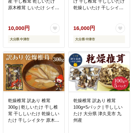
産 干し椎茸 乾しいたけ
け 干し椎茸 干ししいたけ
原木椎茸 しいたけ シイタ
乾燥しいたけ 干しシイタ
ケ 大分県産 九州産 中津
ケ 原木 大分県産 九州産
市 国産 送料無料
中津市 送料無料
10,000円
16,000円
大分県 中津市
大分県 中津市
乾燥椎茸 訳あり 椎茸
乾燥椎茸 訳あり 椎茸
300g | 乾しいたけ 干し椎
100g×5パック | 干ししい
茸 干ししいたけ 乾燥しい
たけ 大分県 津久見市 九
たけ 干しシイタケ 原木
州産
大分県産 九州産 中津市