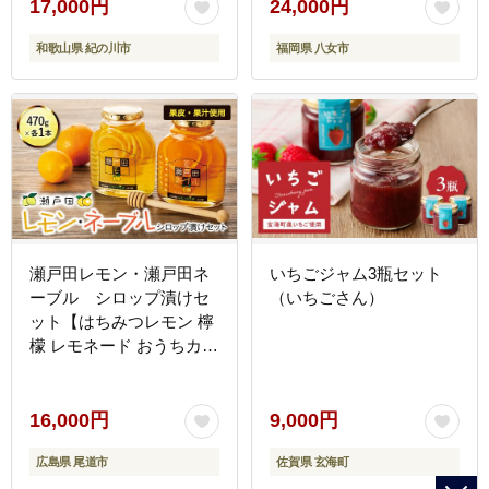
wsk_gsk45_90d_23_17000_8k-
17,000円
24,000円
--
和歌山県 紀の川市
福岡県 八女市
瀬戸田レモン・瀬戸田ネ
いちごジャム3瓶セット
ーブル シロップ漬けセ
（いちごさん）
ット【はちみつレモン 檸
檬 レモネード おうちカフ
ェ ティータイム 瀬戸内
人気 おすすめ 広島県 尾
道市】
16,000円
9,000円
広島県 尾道市
佐賀県 玄海町