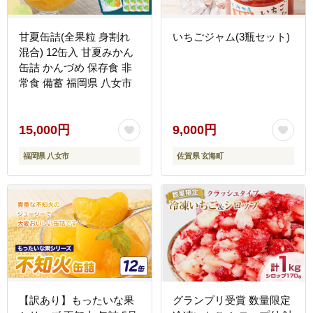
甘夏缶詰(全果粒 身割れ
いちごジャム(3瓶セット)
混合) 12缶入 甘夏みかん
缶詰 かんづめ 保存食 非
常食 備蓄 福岡県 八女市
15,000円
9,000円
福岡県 八女市
佐賀県 玄海町
【訳あり】もったいな果
グランプリ受賞 数量限定