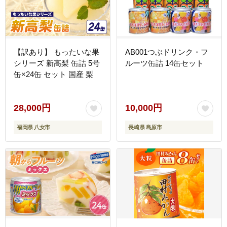
【訳あり】 もったいな果
AB001つぶドリンク・フ
シリーズ 新高梨 缶詰 5号
ルーツ缶詰 14缶セット
缶×24缶 セット 国産 梨
28,000円
10,000円
福岡県 八女市
長崎県 島原市