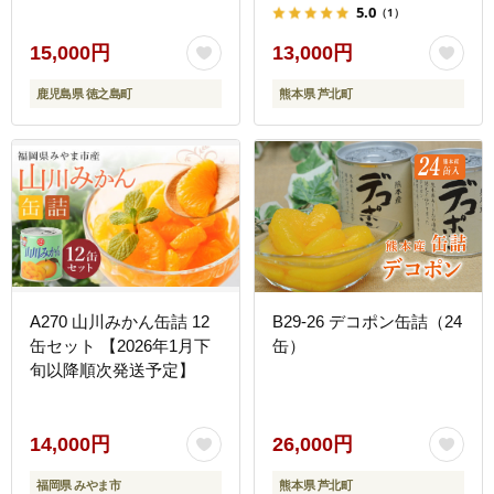
汁 香り 酸味 ドレッシン
5.0
（1）
グ 野生みかん みかん ヤ
マシークニン 奄美 鹿児島
15,000円
13,000円
鍋 焼き魚 料理 お酒 焼酎
鹿児島県 徳之島町
熊本県 芦北町
酸味 ダイキチ食品 )
A270 山川みかん缶詰 12
B29-26 デコポン缶詰（24
缶セット 【2026年1月下
缶）
旬以降順次発送予定】
14,000円
26,000円
福岡県 みやま市
熊本県 芦北町