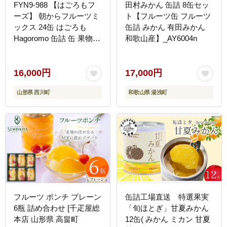
FYN9-988 【はごろもフ
田村みかん 缶詰 8缶セッ
ーズ】 朝からフルーツミ
ト【フルーツ缶 フルーツ
ックス 24缶 はごろも
缶詰 みかん 有田みかん
Hagoromo 缶詰 缶 果物
和歌山産】_AY6004n
フルーツ デザート おやつ
保存食 備蓄 防災 非常食
そのまま 食べられる 自宅
16,000円
17,000円
用 家庭用 箱 山形県 西川
山形県 西川町
和歌山県 湯浅町
町 月山
フルーツ ポンチ プレーン
缶詰工場直送 特選果実
6瓶 詰め合わせ [千疋屋総
「旬ほとぎ」甘夏みかん
本店 山形県 高畠町
12缶( みかん ミカン 甘夏