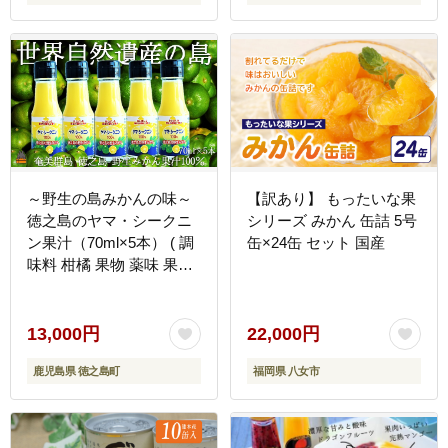
～野生の島みかんの味～
【訳あり】 もったいな果
徳之島のヤマ・シークニ
シリーズ みかん 缶詰 5号
ン果汁（70ml×5本） ( 調
缶×24缶 セット 国産
味料 柑橘 果物 薬味 果汁
ドレッシング 野生みかん
ジュース ヤマシークニン
みかん 奄美 鹿児島 鍋 焼
13,000円
22,000円
き魚 料理 お酒 焼酎 酸味
鹿児島県 徳之島町
福岡県 八女市
美味しい ダイキチ食品 )