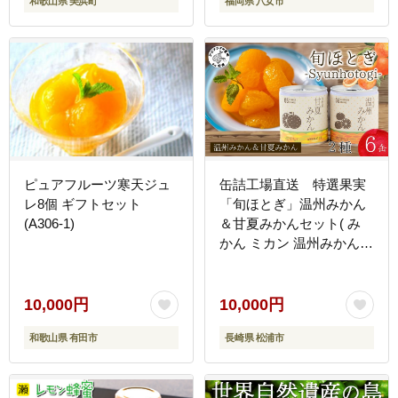
和歌山県 美浜町
福岡県 八女市
ピュアフルーツ寒天ジュ
缶詰工場直送 特選果実
レ8個 ギフトセット
「旬ほとぎ」温州みかん
(A306-1)
＆甘夏みかんセット( み
かん ミカン 温州みかん
甘夏 甘夏みかん 缶詰 み
かん缶 シラップ漬け 保存
食 非常食 防災 備蓄 長期
10,000円
10,000円
保存 )【B0-254】
和歌山県 有田市
長崎県 松浦市