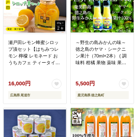
瀬戸田レモン蜂蜜シロッ
～野生の島みかんの味～
プ漬セット【はちみつレ
徳之島のヤマ・シークニ
モン 檸檬 レモネード お
ン果汁（70ml×2本） ( 調
うちカフェ ティータイム
味料 柑橘 果物 薬味 果汁
瀬戸内 人気 おすすめ 広
ドレッシング ドリンク ジ
島県 尾道市】
ュース ヤマシークニン 野
生みかん 奄美 鹿児島 鍋
16,000円
5,500円
焼き魚 料理 お酒 焼酎 酸
広島県 尾道市
鹿児島県 徳之島町
味 ダイキチ食品 )