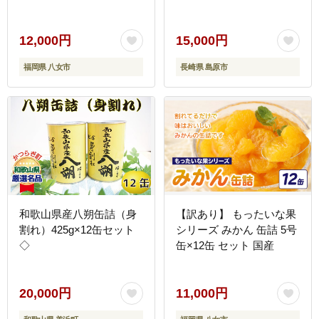
12,000円
15,000円
福岡県 八女市
長崎県 島原市
和歌山県産八朔缶詰（身
【訳あり】 もったいな果
割れ）425g×12缶セット
シリーズ みかん 缶詰 5号
◇
缶×12缶 セット 国産
20,000円
11,000円