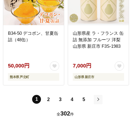
B34-50 デコポン、甘夏缶
山形県産 ラ・フランス 缶
詰（48缶）
詰 無添加 フルーツ 洋梨
山形県 新庄市 F3S-1983
50,000円
7,000円
熊本県 芦北町
山形県 新庄市
1
2
3
4
5
次
302
全
件