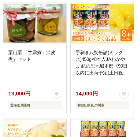
栗山栗 「甘露煮・渋皮
手剥き八朔缶詰(ミック
煮」セット
ス)450g×8本入JAわかや
ま 紀の里地域本部《90日
以内に出荷予定(土日祝除
く)》---
wsk_jak3_30d_24_14000_8h-
--
13,000円
14,000円
北海道 栗山町
和歌山県 紀の川市