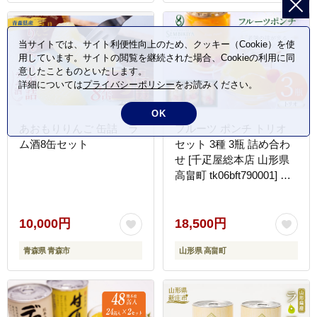
当サイトでは、サイト利便性向上のため、クッキー（Cookie）を使
用しています。サイトの閲覧を継続された場合、Cookieの利用に同
意したことものといたします。
詳細については
プライバシーポリシー
をお読みください。
OK
あおもりりんご 缶詰 ラ
フルーツ ポンチ トリオ
ム酒8缶セット
セット 3種 3瓶 詰め合わ
せ [千疋屋総本店 山形県
高畠町 tk06bft790001] フ
ルーツポンチ 果物 くだも
の スイーツ デザート 千
疋屋 白桃 黄桃 桃 もも 洋
10,000円
18,500円
梨 梨 なし パイナップル
青森県 青森市
山形県 高畠町
林檎 りんご 食べ比べ 贅
沢