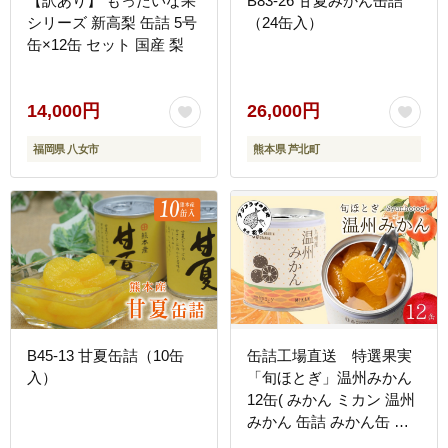
【訳あり】 もったいな果
B83-26 甘夏みかん缶詰
シリーズ 新高梨 缶詰 5号
（24缶入）
缶×12缶 セット 国産 梨
14,000円
26,000円
福岡県 八女市
熊本県 芦北町
B45-13 甘夏缶詰（10缶
缶詰工場直送 特選果実
入）
「旬ほとぎ」温州みかん
12缶( みかん ミカン 温州
みかん 缶詰 みかん缶 シ
ラップ漬け )【B5-108】