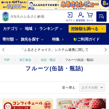
ログイン
新規登録
カート
カテゴリ
地域
ランキング
控除額を調べる
寄付額
旅先を探す
特集
ご利用ガイド
「ふるさとチョイス」システム連携に関して
TOP
加工食品
缶詰・瓶詰
フルーツ(缶詰・瓶詰)
フルーツ(缶詰・瓶詰)
並べ替え: