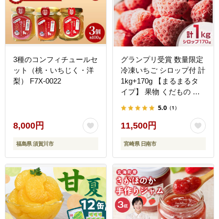
3種のコンフィチュールセ
グランプリ受賞 数量限定
ット（桃・いちじく・洋
冷凍いちご シロップ付 計
梨） F7X-0022
1kg+170g 【まるまるタ
イプ】 果物 くだもの フ
ルーツ 苺 国産 自家製 ス
5.0
（1）
ムージー イチゴジャム お
やつ デザート 詰め合わせ
8,000円
11,500円
小分け 産地直送 おすそ分
福島県 須賀川市
宮崎県 日南市
け 贈り物 ギフト 宮崎県
日南市 送料無料_BAV3-
24