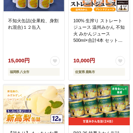
不知火缶詰(全果粒、身割
100% 生搾り ストレート
れ混合)１２缶入
ジュース 温州みかん 不知
火 みかんジュース
500ml×合計4本 セット（
みかんジュース と みかん
と不知火ブレンドジュー
ス 各2本 ） 佐賀県 鹿島
15,000円
10,000円
市 B-541
福岡県 八女市
佐賀県 鹿島市