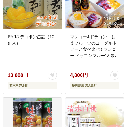
B9-13 デコポン缶詰（10
マンゴー&ドラゴン！し
缶入）
まフルーツのヨーグルト
ソース食べ比べ ( マンゴ
ー ドラゴンフルーツ 果物
フルーツ 調味料 ソース
ヨーグルト 徳之島 奄美
鹿児島 美味しい 食べ比べ
13,000円
4,000円
レターパックプラス配送
熊本県 芦北町
鹿児島県 徳之島町
)