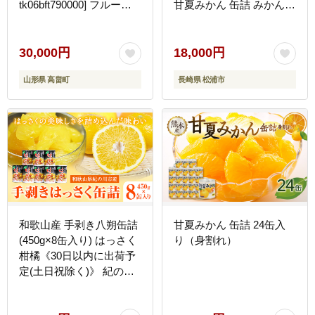
tk06bft790000] フルーツ
甘夏みかん 缶詰 みかん缶
ポンチ 果物 くだもの ス
シラップ漬け )【B8-
イーツ デザート 千疋屋
030】
白桃 黄桃 桃 もも 洋梨 梨
30,000円
18,000円
なし パイナップル 林檎
山形県 高畠町
長崎県 松浦市
りんご セット 贅沢
和歌山産 手剥き八朔缶詰
甘夏みかん 缶詰 24缶入
(450g×8缶入り) はっさく
り（身割れ）
柑橘《30日以内に出荷予
定(土日祝除く)》 紀の川
市厳選館 和歌山県 紀の川
市 フルーツ 果物 缶詰---