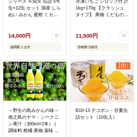
シリーズ 不知火 缶詰 5号
冷凍いちご シロップ付 計
缶×12缶 セット 国産 しら
1kg+170g 【クラッシュ
ぬい みかん 蜜柑 ミカン
タイプ】 果物 くだもの
デザート フルーツ缶詰 保
フルーツ 苺 国産 自家製
存食 非常食 防災 備蓄食
スムージー イチゴジャム
かんづめ フルーツ 果物
おやつ デザート 詰め合わ
14,000円
11,500円
身割れ
せ 小分け 産地直送 おす
福岡県 八女市
宮崎県 日南市
そ分け 贈り物 ギフト 宮
崎県 日南市 送料無料
_BAV2-24
～野生の島みかんの味～
B10-13 デコポン・甘夏缶
徳之島のヤマ・シークニ
詰セット（10缶入）
ン果汁（300ml×2本） (
調味料 柑橘 果物 薬味 果