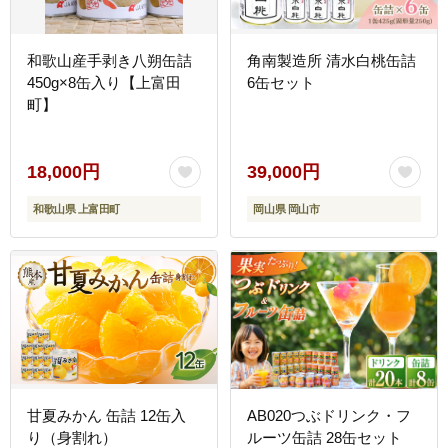
和歌山産手剥き八朔缶詰
角南製造所 清水白桃缶詰
450g×8缶入り【上富田
6缶セット
町】
18,000円
39,000円
和歌山県 上富田町
岡山県 岡山市
甘夏みかん 缶詰 12缶入
AB020つぶドリンク・フ
り（身割れ）
ルーツ缶詰 28缶セット