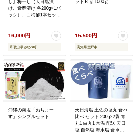
し】梅干し（天日塩漬
ットＢ 計1000ｇ
け、紫蘇漬け 各280g×1パ
ック）、白梅酢1本セット
／ 南高梅
【umehkr008A】
16,000円
15,500円
和歌山県 みなべ町
高知県 室戸市
沖縄の海塩「ぬちまー
天日海塩 土佐の塩丸 食べ
す」シンプルセット
比べ セット 200g×2袋 青
丸1 白丸1 常温 配送 天日
塩 自然塩 海水塩 食卓塩