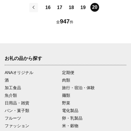
20
16
17
18
19
前
947
全
件
お礼の品から探す
ANAオリジナル
定期便
酒
肉類
加工食品
旅行・宿泊・体験
魚介類
麺類
日用品・雑貨
野菜
パン・菓子類
電化製品
フルーツ
卵・乳製品
ファッション
米・穀物