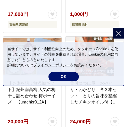
タタキ 鰹 カツオ 刺身 半
解凍 調理用 冷凍 海鮮 魚
介類 土佐 かつおのたたき
17,000円
1,000円
鰹のたたき 藁焼き鰹 タレ
高知県 黒潮町
福岡県 赤村
付き 80ml×3 ご飯のお供
丼用 刺身用 海鮮セット
魚料理 かつおセット 父の
日 ギフト プレゼント
当サイトでは、サイト利便性向上のため、クッキー（Cookie）を使
[1554-2]
用しています。サイトの閲覧を継続された場合、Cookieの利用に同
意したことものといたします。
詳細については
プライバシーポリシー
をお読みください。
OK
【身体を想う無添加ギフ
骨付鳥つぼ屋 おやど
ト】紀州南高梅 人気の梅
り・わかどり 各３本セ
干し詰め合わせ 梅ボーイ
ット とりの旨味を凝縮
ズ 【umehkr012A】
したチキンオイル付【H-
23】
20,000円
24,000円