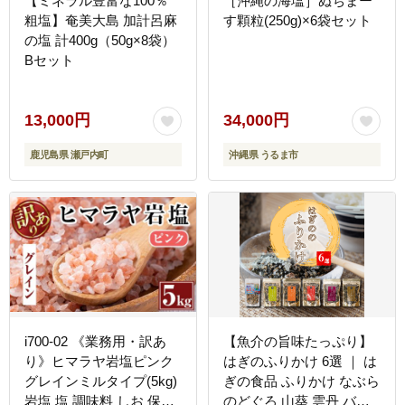
【ミネラル豊富な100％
［沖縄の海塩］ぬちまー
粗塩】奄美大島 加計呂麻
す顆粒(250g)×6袋セット
の塩 計400g（50g×8袋）
Bセット
13,000円
34,000円
鹿児島県 瀬戸内町
沖縄県 うるま市
i700-02 《業務用・訳あ
【魚介の旨味たっぷり】
り》ヒマラヤ岩塩ピンク
はぎのふりかけ 6選 ｜ は
グレインミルタイプ(5kg)
ぎの食品 ふりかけ なぶら
岩塩 塩 調味料 しお 保存
のどぐろ 山葵 雲丹 バタ