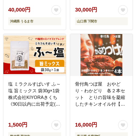
40,000円
30,000円
沖縄県 うるま市
山口県 下関市
塩 ミラクルすぱいす ふ～
骨付鳥つぼ屋 おやど
塩 旨ミックス 袋30g×1袋
り・わかどり 各２本セ
株式会社KIYORAきくち
ット とりの旨味を凝縮
《90日以内に出荷予定(土
したチキンオイル付【H-
日祝除く)》 熊本県 菊池
25】
市 調味料 ハーブソルト
塩 天然塩 岩塩---037-
1,500円
16,000円
0860---