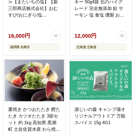
≫【またいちの塩】【新
キー 50g4袋 北のハイグ
三郎商店株式会社】おむ
レード 完全無添加 鮭 サ
すび/おにぎり/塩
ーモン 塩 食塩 燻製 おつ
[AEB004]
まみ 加工品 F6S-189
16,000円
12,000円
福岡県 糸島市
北海道 北海道
藁焼き かつおたたき 鰹た
源じいの森 キャンプ場オ
たき カツオたたき 3節セ
リジナルアウトドア 万能
ット 約 1kg 高知県 黒潮
スパイス 15g 4G1
町 土佐佐賀水産 わら焼き