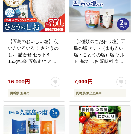
【五島のおいしい塩】 使
【2種類のこだわり塩】五
い方いろいろ！ さとうの
島の塩セット（まあるい
しお 詰合せ セットB
塩・ごとうの塩）塩 ソル
150g×5袋 五島市/さとう
ト 海塩 しお 調味料 塩
のしお窯 [PED002]
【虎屋】 [RBA055]
16,000円
7,000円
長崎県 五島市
長崎県 新上五島町