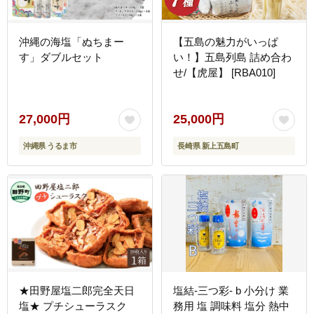
沖縄の海塩「ぬちまー
【五島の魅力がいっぱ
す」ダブルセット
い！】五島列島 詰め合わ
せ/【虎屋】 [RBA010]
27,000円
25,000円
沖縄県 うるま市
長崎県 新上五島町
★田野屋塩二郎完全天日
塩結‐三つ彩‐ b 小分け 業
塩★ プチシューラスク
務用 塩 調味料 塩分 熱中