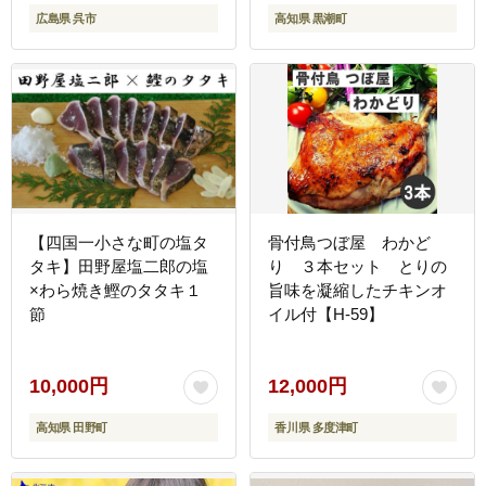
広島県 呉市
高知県 黒潮町
付き 80ml×4 ご飯のお供
海鮮セット 魚料理 お刺身
用 かつおセット 父の日
ギフト プレゼント[1555-
2]
【四国一小さな町の塩タ
骨付鳥つぼ屋 わかど
タキ】田野屋塩二郎の塩
り ３本セット とりの
×わら焼き鰹のタタキ１
旨味を凝縮したチキンオ
節
イル付【H-59】
10,000円
12,000円
高知県 田野町
香川県 多度津町