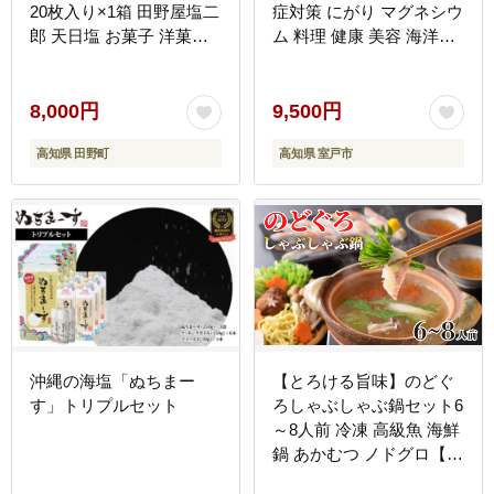
20枚入り×1箱 田野屋塩二
症対策 にがり マグネシウ
郎 天日塩 お菓子 洋菓子
ム 料理 健康 美容 海洋深
焼き菓子 スイーツ シュー
層水使用 天日塩 結晶 う
ラスク アーモンド 香ばし
まみ 高知県室戸市 海洋深
い 濃厚 お取り寄せ ギフ
層水 お菓子作りにも 塩む
8,000円
9,500円
ト
すび おにぎり
高知県 田野町
高知県 室戸市
沖縄の海塩「ぬちまー
【とろける旨味】のどぐ
す」トリプルセット
ろしゃぶしゃぶ鍋セット6
～8人前 冷凍 高級魚 海鮮
鍋 あかむつ ノドグロ【下
関 山賀】