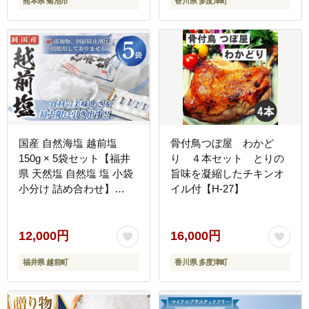
熊本県 菊池市
香川県 多度津町
国産 自然海塩 越前塩
骨付鳥つぼ屋 わかど
150g × 5袋セット【福井
り ４本セット とりの
県 天然塩 自然塩 塩 小袋
旨味を凝縮したチキンオ
小分け 詰め合わせ】
イル付【H-27】
[e13-a006]
12,000円
16,000円
福井県 越前町
香川県 多度津町