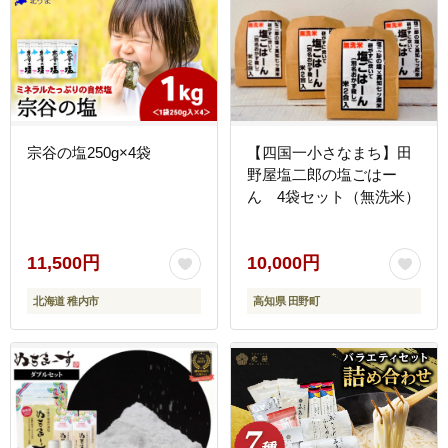
宗谷の塩250g×4袋
【四国一小さなまち】田
野屋塩二郎の塩ごはー
ん 4袋セット（無洗米）
11,500円
10,000円
北海道 稚内市
高知県 田野町