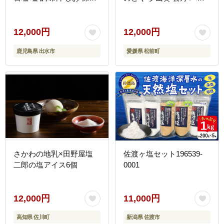
料不使用 天然 パウダータ
ー 焼きあご 明太子 赤し
イプ グレインミルタイプ
そ うなぎ ごはん ごはん
料理 バスソルト 入浴 普
のお供 愛媛県 松前町
12,000円
12,000円
段使い ギフト 贈り物
鹿児島県 出水市
愛媛県 松前町
【ソルティースマイル】
さかわの地乳×田野屋塩
佐渡ヶ塩セット196539-
二郎の塩アイス6個
0001
12,000円
11,000円
高知県 佐川町
新潟県 佐渡市