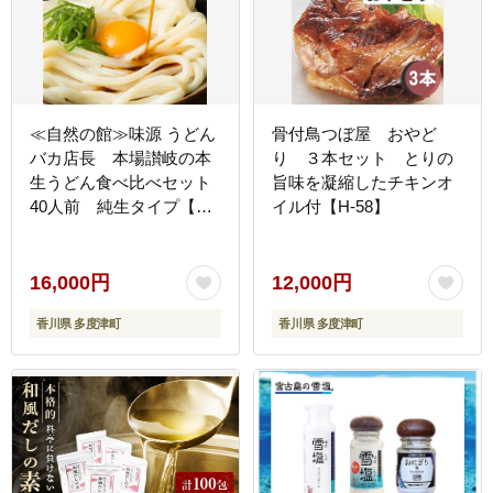
≪自然の館≫味源 うどん
骨付鳥つぼ屋 おやど
バカ店長 本場讃岐の本
り ３本セット とりの
生うどん食べ比べセット
旨味を凝縮したチキンオ
40人前 純生タイプ【A-
イル付【H-58】
71】
16,000円
12,000円
香川県 多度津町
香川県 多度津町