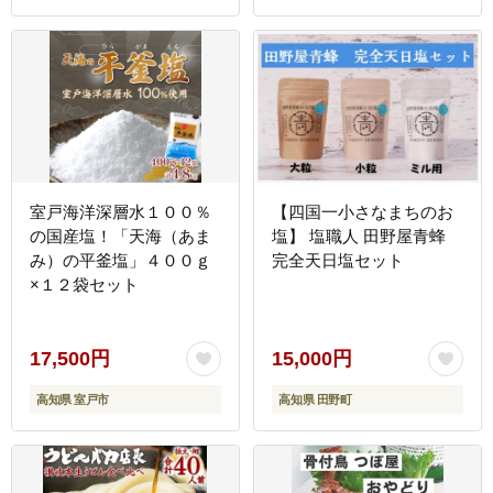
室戸海洋深層水１００％
【四国一小さなまちのお
の国産塩！「天海（あま
塩】 塩職人 田野屋青蜂
み）の平釜塩」４００ｇ
完全天日塩セット
×１２袋セット
17,500円
15,000円
高知県 室戸市
高知県 田野町