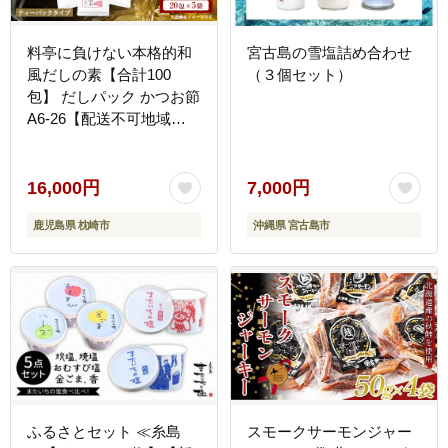
料亭に負けない本格的和
宮古島の雪塩詰め合わせ
風だしの素【合計100
（３個セット）
包】 だしパック かつお節
A6-26【配送不可地域：
離島】
16,000円
7,000円
鹿児島県 枕崎市
沖縄県 宮古島市
ふるさとセット ≪糸島
スモークサーモンジャー