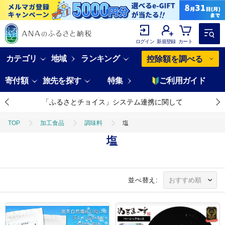
ログイン
新規登録
カート
カテゴリ
地域
ランキング
控除額を調べる
寄付額
旅先を探す
特集
ご利用ガイド
「ふるさとチョイス」システム連携に関して
TOP
加工食品
調味料
塩
塩
並べ替え: