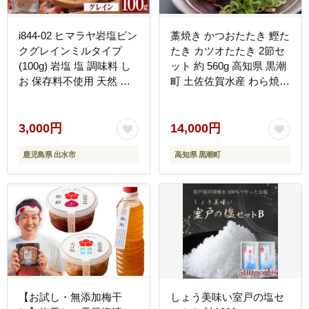
i844-02 ヒマラヤ岩塩ピン
藁焼き かつおたたき 鰹た
クグレインミルタイプ
たき カツオたたき 2節セ
(100g) 岩塩 塩 調味料 し
ット 約 560g 高知県 黒潮
お 保存料不使用 天然 パ
町 土佐佐賀水産 わら焼き
ウダータイプ グレインミ
タタキ 鰹 カツオ 刺身 半
ルタイプ 料理 バスソルト
解凍 調理用 冷凍 海鮮 魚
入浴 普段使い ギフト 贈
介類 土佐 かつおのたたき
3,000円
14,000円
り物 【ソルティースマイ
鰹のたたき タレ付き
鹿児島県 出水市
高知県 黒潮町
ル】
80ml×2 丼用 刺身用 ご飯
のお供 海鮮セット 魚料理
かつおセット 父の日 ギフ
ト プレゼント[1552-4]
【お試し・無添加梅干
しょう美味い室戸の塩セ