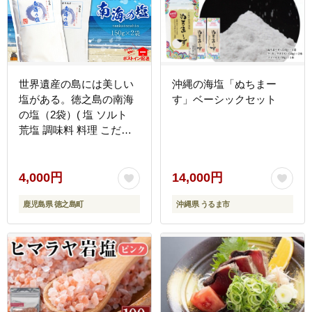
世界遺産の島には美しい
沖縄の海塩「ぬちまー
塩がある。徳之島の南海
す」ベーシックセット
の塩（2袋）( 塩 ソルト
荒塩 調味料 料理 こだわ
り 天然 太平洋 海 ミネラ
ル ポストイン配送 レター
パックライト 受け取り簡
4,000円
14,000円
単 ポスト投函 南の島 徳
鹿児島県 徳之島町
沖縄県 うるま市
之島 奄美 鹿児島 世界自
然遺産 美味しい )