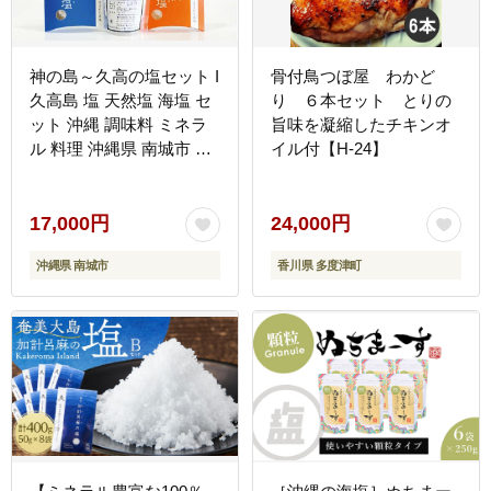
神の島～久高の塩セット I
骨付鳥つぼ屋 わかど
久高島 塩 天然塩 海塩 セ
り ６本セット とりの
ット 沖縄 調味料 ミネラ
旨味を凝縮したチキンオ
ル 料理 沖縄県 南城市 ふ
イル付【H-24】
るさと納税 一般社団法人
南城市観光協会 南城市地
域物産館
17,000円
24,000円
沖縄県 南城市
香川県 多度津町