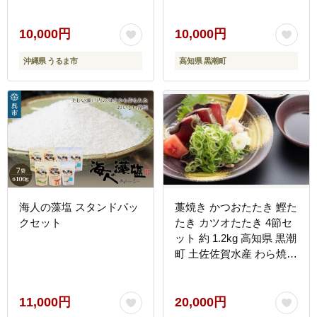
粗塩 細かい塩 細粒塩 完
全天日塩 塩セット 調味料
小分け 塩丸青丸 塩丸白丸
10,000円
10,000円
お塩 食塩 下味塩 仕上げ
沖縄県 うるま市
高知県 黒潮町
塩 振り塩 高知県 黒潮町
年末 年始 お歳暮 お正月
［1516-3］
海人の藻塩 スタンドパッ
藁焼き かつおたたき 鰹た
クセット
たき カツオたたき 4節セ
ット 約 1.2kg 高知県 黒潮
町 土佐佐賀水産 わら焼き
タタキ 鰹 カツオ 刺身 半
解凍 調理用 冷凍 海鮮 魚
介類 土佐 かつおのたたき
11,000円
20,000円
鰹のたたき 藁焼き鰹 タレ