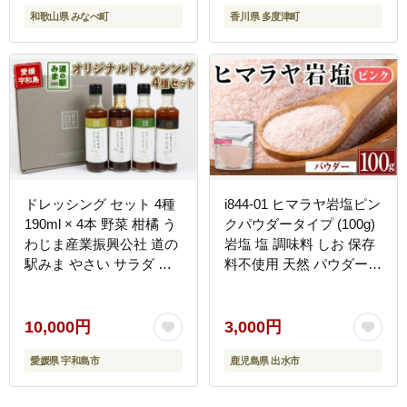
和歌山県 みなべ町
香川県 多度津町
ドレッシング セット 4種
i844-01 ヒマラヤ岩塩ピン
190ml × 4本 野菜 柑橘 う
クパウダータイプ (100g)
わじま産業振興公社 道の
岩塩 塩 調味料 しお 保存
駅みま やさい サラダ た
料不使用 天然 パウダータ
れ 玉ねぎ レモン しょう
イプ グレインミルタイプ
ゆ糀 ゆず 食べ比べ 自家
料理 バスソルト 入浴 普
製 和風 調味料 調理 料理
段使い ギフト 贈り物
10,000円
3,000円
たれ 油 数量限定 国産 愛
【ソルティースマイル】
愛媛県 宇和島市
鹿児島県 出水市
媛 宇和島 J010-100001