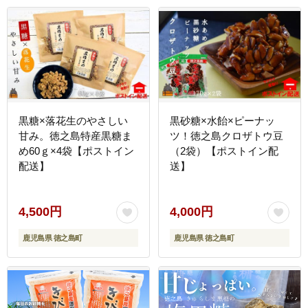
黒糖×落花生のやさしい
黒砂糖×水飴×ピーナッ
甘み。徳之島特産黒糖ま
ツ！徳之島クロザトウ豆
め60ｇ×4袋【ポストイン
（2袋）【ポストイン配
配送】
送】
4,500円
4,000円
鹿児島県 徳之島町
鹿児島県 徳之島町