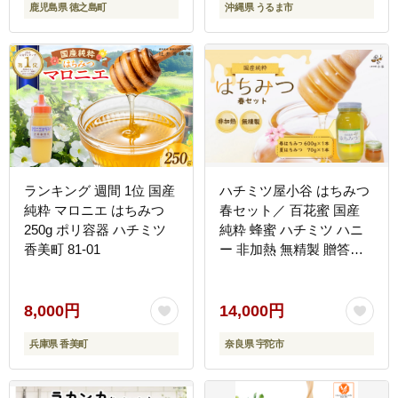
鹿児島県 徳之島町
沖縄県 うるま市
ランキング 週間 1位 国産
ハチミツ屋小谷 はちみつ
純粋 マロニエ はちみつ
春セット／ 百花蜜 国産
250g ポリ容器 ハチミツ
純粋 蜂蜜 ハチミツ ハニ
香美町 81-01
ー 非加熱 無精製 贈答用
贈り物 奈良県 宇陀市 ふ
るさと納税
8,000円
14,000円
兵庫県 香美町
奈良県 宇陀市