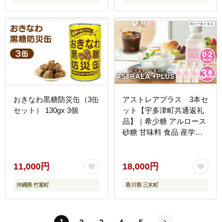
おきなわ黒糖防災缶（3缶
アストレアプラス 3本セ
セット） 130gx 3個
ット【宇多津町共通返礼
品】｜希少糖 アルロース
砂糖 甘味料 食品 産学官
連携 機能性表示食品 脂肪
の燃焼を高める機能 食後
の血糖値の上昇をおだや
11,000円
18,000円
かにする機能｜_mk018-
沖縄県 竹富町
香川県 三木町
038