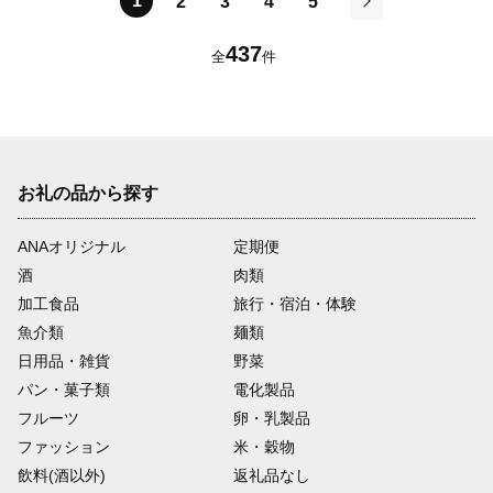
1
2
3
4
5
次
437
全
件
お礼の品から探す
ANAオリジナル
定期便
酒
肉類
加工食品
旅行・宿泊・体験
魚介類
麺類
日用品・雑貨
野菜
パン・菓子類
電化製品
フルーツ
卵・乳製品
ファッション
米・穀物
飲料(酒以外)
返礼品なし