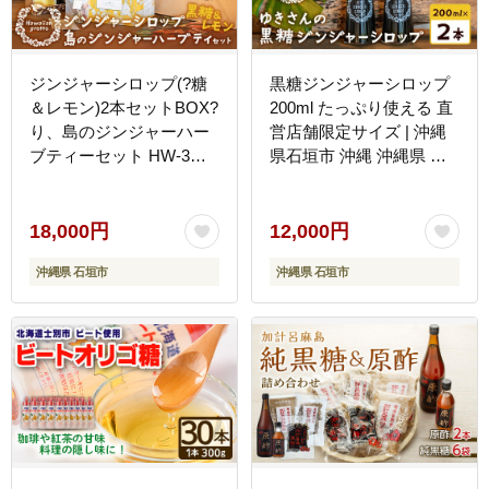
ジンジャーシロップ(?糖
黒糖ジンジャーシロップ
＆レモン)2本セットBOX?
200ml たっぷり使える 直
り、島のジンジャーハー
営店舗限定サイズ | 沖縄
ブティーセット HW-3
県石垣市 沖縄 沖縄県 石
【沖縄県石垣市 沖縄 沖縄
垣 石垣島 送料無料 生姜
県 琉球 八重山 八重山諸
シロップ ジンジャー ジン
島 石垣 石垣島 送料無料
ジャーシロップ 塩 サトウ
18,000円
12,000円
?垣島産?姜 生姜 シロッ
キビ 黒糖 砂糖 赤唐辛子
沖縄県 石垣市
沖縄県 石垣市
プ ジンジャー ジンジャー
ギフト 国産 HW-4
シロップ グラニュー糖 黒
糖 砂糖 ?唐?? 果汁 塩 ?垣
の塩 レモングラス レモン
フルーツ ハーブ ハーブテ
ィー ミント ギフト 国
産】