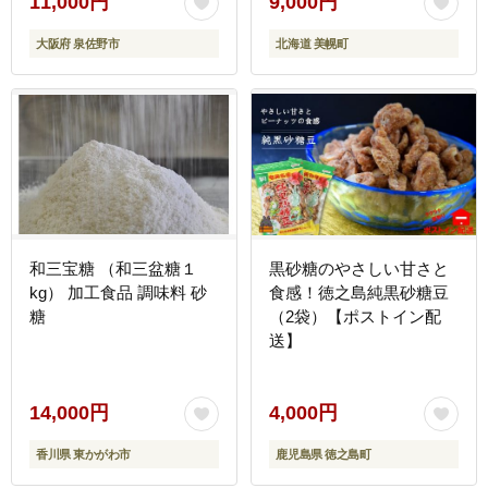
11,000円
9,000円
産 北海道 美幌町 送料無
大阪府 泉佐野市
北海道 美幌町
料 】 BHRL003
和三宝糖 （和三盆糖１
黒砂糖のやさしい甘さと
kg） 加工食品 調味料 砂
食感！徳之島純黒砂糖豆
糖
（2袋）【ポストイン配
送】
14,000円
4,000円
香川県 東かがわ市
鹿児島県 徳之島町