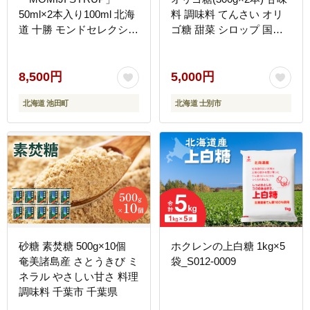
50ml×2本入り100ml 北海
料 調味料 てんさい オリ
道 十勝 モンドセレクショ
ゴ糖 甜菜 シロップ 国産
ン金賞受賞 メープル メイ
セット 料理 お菓子作り
プル シロップ 純国産 国
【サフォーク】
産 ジャパンフードセレク
8,500円
5,000円
ショングランプリ受賞！
北海道 池田町
北海道 士別市
砂糖 素焚糖 500g×10個
ホクレンの上白糖 1kg×5
奄美諸島産 さとうきび ミ
袋_S012-0009
ネラル やさしい甘さ 料理
調味料 千葉市 千葉県