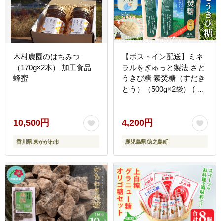
木村農園のはちみつ
【ポストイン配送】ミネ
（170g×2本） 加工食品
ラルをぎゅっと製法 さと
蜂蜜
うきび糖 素焚糖（すだき
とう）（500g×2袋） ( 砂
糖 さとうきび糖 ミネラル
砂糖 黒砂糖 お料理 お菓
子づくり 徳之島 鹿児島
10,500円
4,200円
奄美 ポストイン配送 レタ
香川県 東かがわ市
鹿児島県 徳之島町
ーパックライト 大東製糖
)