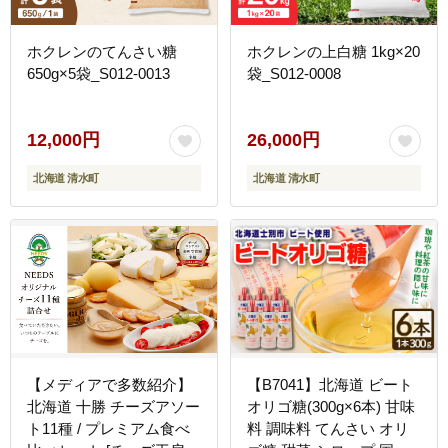
ホクレンのてんさい糖
ホクレンの上白糖 1kg×20
650g×5袋_S012-0013
袋_S012-0008
12,000円
26,000円
北海道 清水町
北海道 清水町
【メディアで多数紹介】
【B7041】北海道 ビート
北海道 十勝 チーズアソー
オリゴ糖(300g×6本) 甘味
ト11種 / プレミアム食べ
料 調味料 てんさい オリ