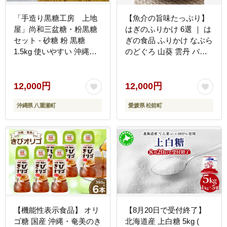
「手造り黒糖工房 上地
【魚介の旨味たっぷり】
屋」尚和三盆糖・粉黒糖
はぎのふりかけ 6選 ｜ は
セット - 砂糖 粉 黒糖
ぎの食品 ふりかけ なぶら
1.5kg 使いやすい 沖縄県
のどぐろ 山葵 雲丹 バタ
産 国産 詰め合わせセット
ー 焼きあご 明太子 赤し
和三盆 和三盆糖おすすめ
そ うなぎ ごはん ごはん
沖縄県産 八重瀬町【価格
のお供 愛媛県 松前町
12,000円
12,000円
改定】
沖縄県 八重瀬町
愛媛県 松前町
【機能性表示食品】 オリ
【8月20日で受付終了】
ゴ糖 国産 沖縄・奄美のき
北海道産 上白糖 5kg (