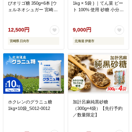
びオリゴ糖 350g×6本 [ウ
1kg × 5袋 ) ｜てん菜 ビー
ェルネオシュガー 宮崎県
ト 100% 使用 砂糖 小分け
日向市 452060926] きび
工場直送
砂糖 さとうきび
12,500円
9,000円
宮崎県 日向市
北海道 伊達市
ホクレンのグラニュ糖
加計呂麻純黒砂糖
1kg×10袋_S012-0012
（300g×4袋）【先行予約
／数量限定】