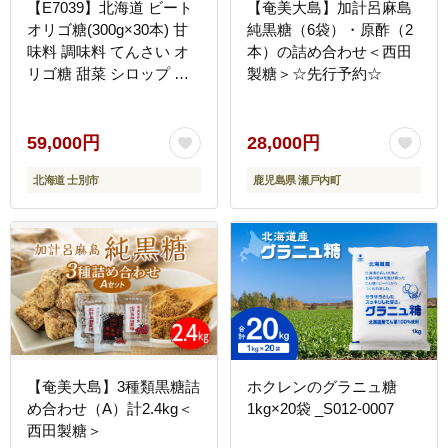
【E7039】北海道 ビート
【奄美大島】加計呂麻島
オリゴ糖(300g×30本) 甘
純黒糖（6袋）・原酢（2
味料 調味料 てんさい オ
本）の詰め合わせ＜西田
リゴ糖 甜菜 シロップ 国
製糖＞☆先行予約☆
産 セット 料理 お菓子作
り【サフォーク】
59,000円
28,000円
北海道 士別市
鹿児島県 瀬戸内町
【奄美大島】3種類黒糖詰
ホクレンのグラニュ糖
め合わせ（A）計2.4kg＜
1kg×20袋 _S012-0007
西田製糖＞