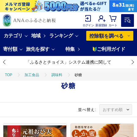
ログイン
新規登録
カート
カテゴリ
地域
ランキング
控除額を調べる
寄付額
旅先を探す
特集
ご利用ガイド
「ふるさとチョイス」システム連携に関して
TOP
加工食品
調味料
砂糖
砂糖
並べ替え: