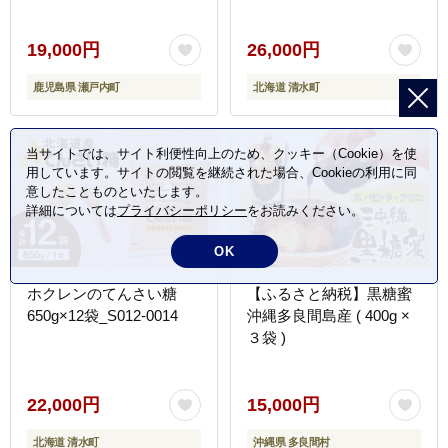
19,000円
26,000円
鹿児島県 瀬戸内町
北海道 清水町
当サイトでは、サイト利便性向上のため、クッキー（Cookie）を使
用しています。サイトの閲覧を継続された場合、Cookieの利用に同
意したことものといたします。
詳細については
プライバシーポリシー
をお読みください。
OK
ホクレンのてんさい糖
【ふるさと納税】黒糖蜜
650g×12袋_S012-0014
沖縄多良間島産 ( 400g ×
３袋 )
22,000円
15,000円
北海道 清水町
沖縄県 多良間村