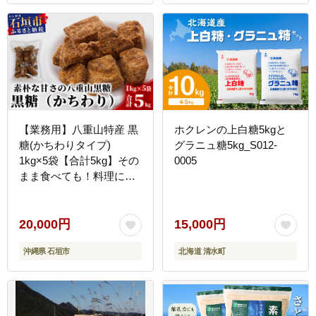
【業務用】八重山特産 黒
ホクレンの上白糖5kgと
糖(かちわりタイプ)
グラニュ糖5kg_S012-
1kg×5袋【合計5kg】その
0005
まま食べても！料理に
も！！【石垣島加工の美
味しい黒砂糖をお届け】
KB-12
20,000円
15,000円
沖縄県 石垣市
北海道 清水町