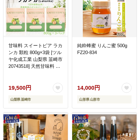
甘味料 スイートピア ラカ
純粋蜂蜜 りんご蜜 500g
ンカ 顆粒 800g×3袋 [ツル
FZ20-834
ヤ化成工業 山梨県 韮崎市
20743518] 天然甘味料 羅
漢果 カロリーゼロ 糖質制
限 ロカボ 糖類ゼロ ダイ
エット お菓子作り 砂糖
19,500円
14,000円
カロリーオフ
山梨県 韮崎市
山形県 山形市