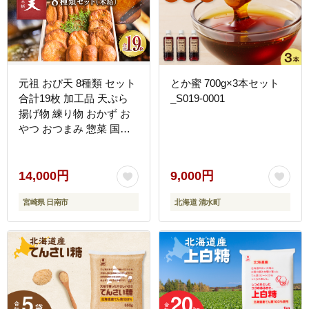
元祖 おび天 8種類 セット
とか蜜 700g×3本セット
合計19枚 加工品 天ぷら
_S019-0001
揚げ物 練り物 おかず お
やつ おつまみ 惣菜 国産
グルメ 食べ比べ 飫肥天
詰め合わせ 名物 人気 お
すすめ ギフト 贈り物 プ
14,000円
9,000円
レゼント お土産 お取り寄
宮崎県 日南市
北海道 清水町
せ おすそわけ 郷土料理
宮崎県 日南市 送料無料
_BD78-23