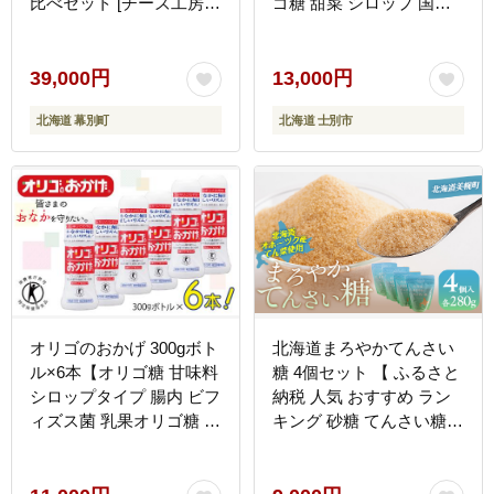
比べセット [チーズ工房
ゴ糖 甜菜 シロップ 国産
NEEDS]【 チーズ 詰合せ
セット 料理 お菓子作り
セット バラエティ 槲 か
【サフォーク】
しわ ラクレット モッツァ
39,000円
13,000円
レラ 大地のほっぺ さける
北海道 幕別町
北海道 士別市
チーズ ミルクジャム 】
オリゴのおかげ 300gボト
北海道まろやかてんさい
ル×6本【オリゴ糖 甘味料
糖 4個セット 【 ふるさと
シロップタイプ 腸内 ビフ
納税 人気 おすすめ ラン
ィズス菌 乳果オリゴ糖 ト
キング 砂糖 てんさい糖
クホ 普段使い】
甜菜糖 国産 ギフト プレ
099H1931
ゼント 贈答 贈り物 お中
元 お歳暮 セット 北海道