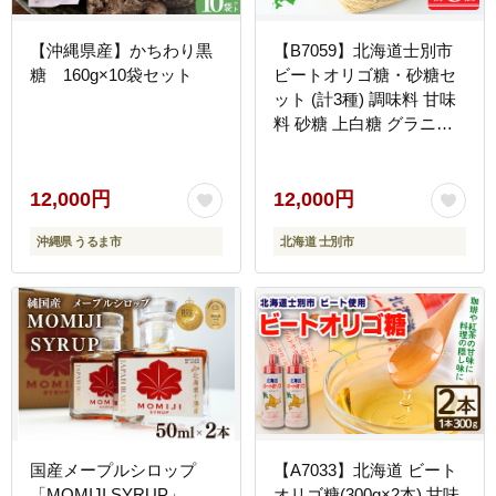
【沖縄県産】かちわり黒
【B7059】北海道士別市
糖 160g×10袋セット
ビートオリゴ糖・砂糖セ
ット (計3種) 調味料 甘味
料 砂糖 上白糖 グラニュ
ー糖 ビートオリゴ糖 オリ
ゴ糖 ビート 料理 お菓子
お菓子作り コーヒー ギフ
12,000円
12,000円
ト 【社会福祉法人士別愛
沖縄県 うるま市
北海道 士別市
成会】
国産メープルシロップ
【A7033】北海道 ビート
「MOMIJI SYRUP」
オリゴ糖(300g×2本) 甘味