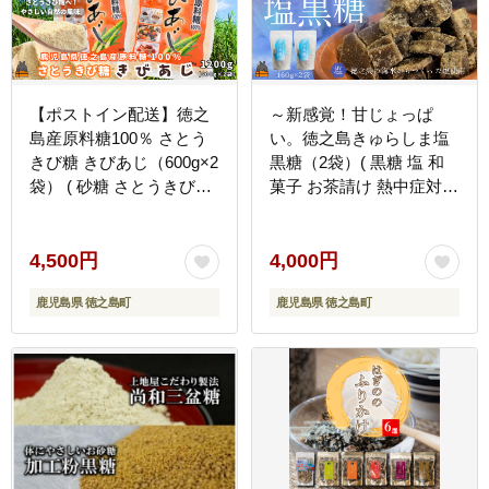
【ポストイン配送】徳之
～新感覚！甘じょっぱ
島産原料糖100％ さとう
い。徳之島きゅらしま塩
きび糖 きびあじ（600g×2
黒糖（2袋）( 黒糖 塩 和
袋） ( 砂糖 さとうきび糖
菓子 お茶請け 熱中症対策
ミネラル 砂糖 黒砂糖 お
夏 ミネラル 徳之島 奄美
料理 お菓子づくり 徳之島
鹿児島 さとうきび 美味し
鹿児島 奄美 ポストイン配
い レターパックプラス )
4,500円
4,000円
送 レターパックライト 上
鹿児島県 徳之島町
鹿児島県 徳之島町
野砂糖 )