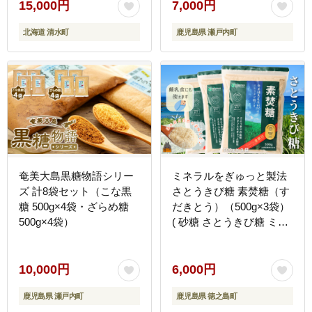
15,000円
7,000円
北海道 清水町
鹿児島県 瀬戸内町
奄美大島黒糖物語シリー
ミネラルをぎゅっと製法
ズ 計8袋セット（こな黒
さとうきび糖 素焚糖（す
糖 500g×4袋・ざらめ糖
だきとう）（500g×3袋）
500g×4袋）
( 砂糖 さとうきび糖 ミネ
ラル 砂糖 黒砂糖 お料理
お菓子づくり 徳之島 鹿児
島 奄美 レターパックプラ
10,000円
6,000円
ス 大東製糖 )
鹿児島県 瀬戸内町
鹿児島県 徳之島町