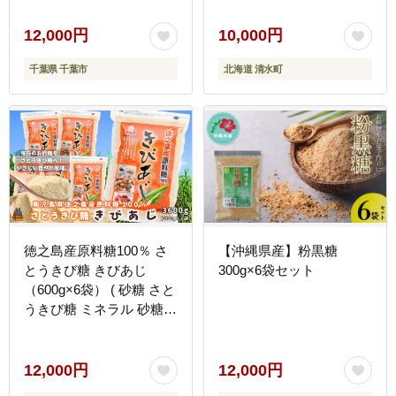
12,000円
10,000円
千葉県 千葉市
北海道 清水町
徳之島産原料糖100％ さ
【沖縄県産】粉黒糖
とうきび糖 きびあじ
300g×6袋セット
（600g×6袋） ( 砂糖 さと
うきび糖 ミネラル 砂糖
黒砂糖 お料理 徳之島 奄
美 上野砂糖 )
12,000円
12,000円