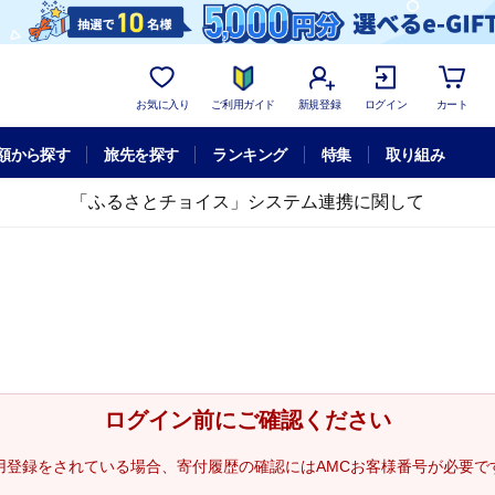
お気に入り
ご利用ガイド
新規登録
ログイン
カート
額から探す
旅先を探す
ランキング
特集
取り組み
「ふるさとチョイス」システム連携に関して
ログイン前にご確認ください
用登録をされている場合、寄付履歴の確認にはAMCお客様番号が必要で
。