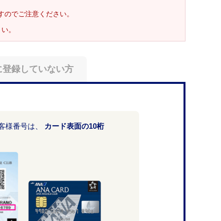
ますのでご注意ください。
さい。
に登録していない方
お客様番号は、
カード表面の10桁