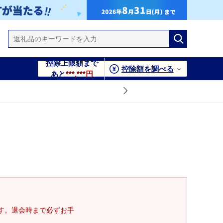
控除上限額まで
控除額を調べる
あと
***,***円
す。退会時まで必ずお手