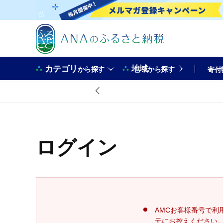
カテゴリ
地域
から探す
から探す
寄付
ログイン
AMCお客様番号で利
元にお控えください