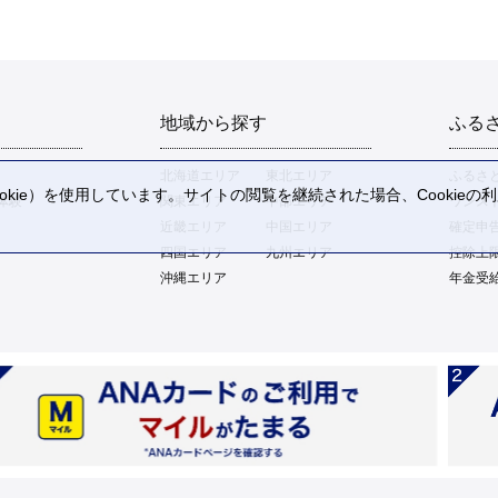
地域から探す
ふる
北海道エリア
東北エリア
ふるさ
kie）を使用しています。サイトの閲覧を継続された場合、Cookie
体験
関東エリア
中部エリア
ワンス
。
近畿エリア
中国エリア
確定申
四国エリア
九州エリア
控除上
沖縄エリア
年金受