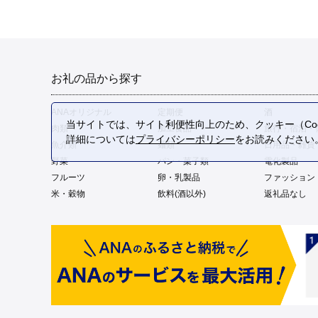
お礼の品から探す
ANAオリジナル
定期便
酒
当サイトでは、サイト利便性向上のため、クッキー（Coo
肉類
加工食品
旅行・宿泊・
詳細については
プライバシーポリシー
をお読みください
魚介類
麺類
日用品・雑貨
野菜
パン・菓子類
電化製品
フルーツ
卵・乳製品
ファッション
米・穀物
飲料(酒以外)
返礼品なし