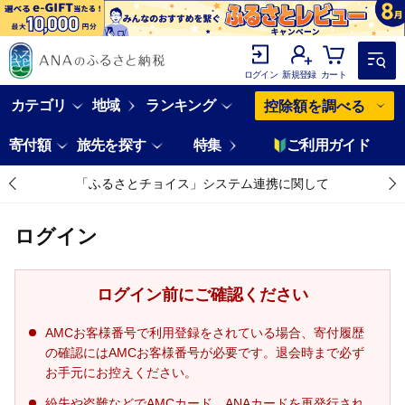
ログイン
新規登録
カート
カテゴリ
地域
ランキング
控除額を調べる
寄付額
旅先を探す
特集
ご利用ガイド
「ふるさとチョイス」システム連携に関して
ログイン
ログイン前にご確認ください
AMCお客様番号で利用登録をされている場合、寄付履歴
の確認にはAMCお客様番号が必要です。退会時まで必ず
お手元にお控えください。
紛失や盗難などでAMCカード、ANAカードを再発行され