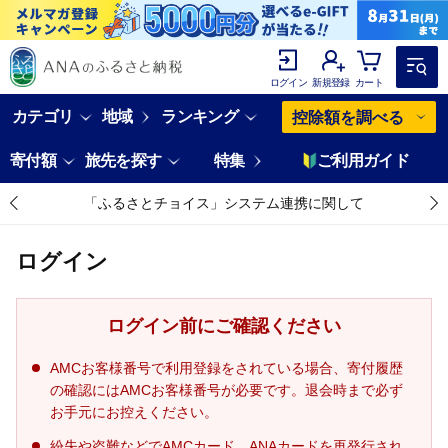
ログイン
新規登録
カート
カテゴリ
地域
ランキング
控除額を調べる
寄付額
旅先を探す
特集
ご利用ガイド
「ふるさとチョイス」システム連携に関して
ログイン
ログイン前にご確認ください
AMCお客様番号で利用登録をされている場合、寄付履歴
の確認にはAMCお客様番号が必要です。退会時まで必ず
お手元にお控えください。
紛失や盗難などでAMCカード、ANAカードを再発行され