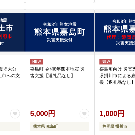
援※大分
嘉島町 令和8年熊本地震 災
嘉島町向け 災害
土市への支
害支援【返礼品なし】
県掛川市による
援【返礼品なし
5,000円
1,000円
熊本県 嘉島町
静岡県 掛川市