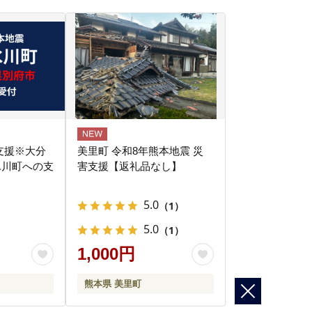
支援※大分
美里町 令和8年熊本地震 災
氷川町への支
害支援【返礼品なし】
】
5.0
（1）
5.0
（1）
1,000円
熊本県 美里町