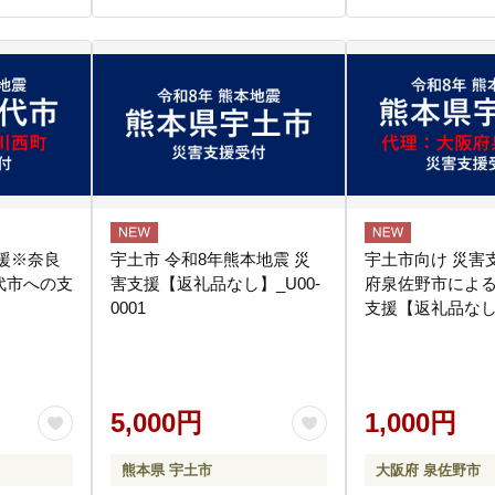
援※奈良
宇土市 令和8年熊本地震 災
宇土市向け 災害
代市への支
害支援【返礼品なし】_U00-
府泉佐野市によ
0001
支援【返礼品なし】
5,000円
1,000円
熊本県 宇土市
大阪府 泉佐野市