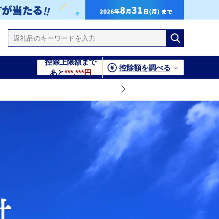
控除上限額まで
控除額を調べる
あと
***,***円