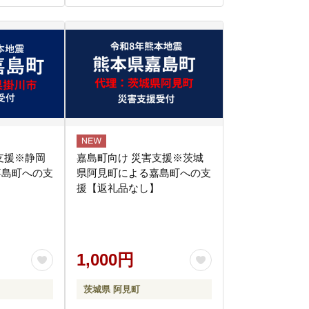
支援※静岡
嘉島町向け 災害支援※茨城
嘉島町への支
県阿見町による嘉島町への支
】
援【返礼品なし】
1,000円
茨城県 阿見町