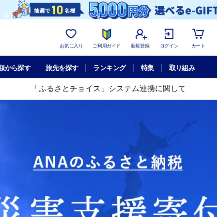
お気に入り
ご利用ガイド
新規登録
ログイン
カート
額から探す
旅先を探す
ランキング
特集
取り組み
「ふるさとチョイス」システム連携に関して