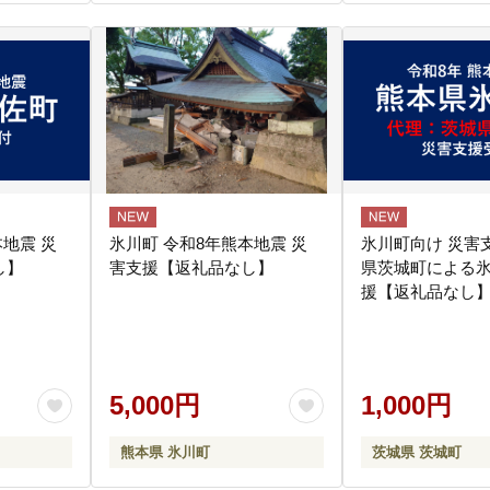
地震 災
氷川町 令和8年熊本地震 災
氷川町向け 災害
し】
害支援【返礼品なし】
県茨城町による
援【返礼品なし
5,000円
1,000円
熊本県 氷川町
茨城県 茨城町