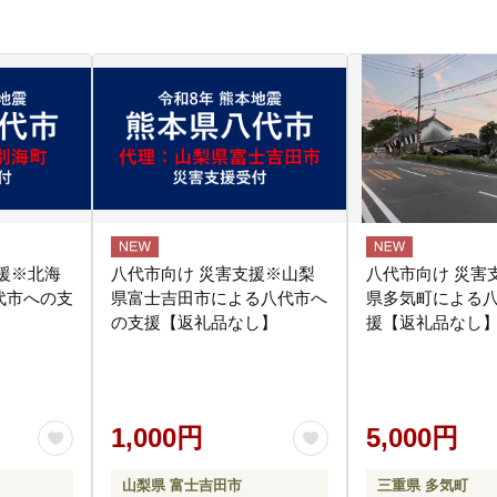
援※北海
八代市向け 災害支援※山梨
八代市向け 災害
代市への支
県富士吉田市による八代市へ
県多気町による
の支援【返礼品なし】
援【返礼品なし
1,000円
5,000円
山梨県 富士吉田市
三重県 多気町