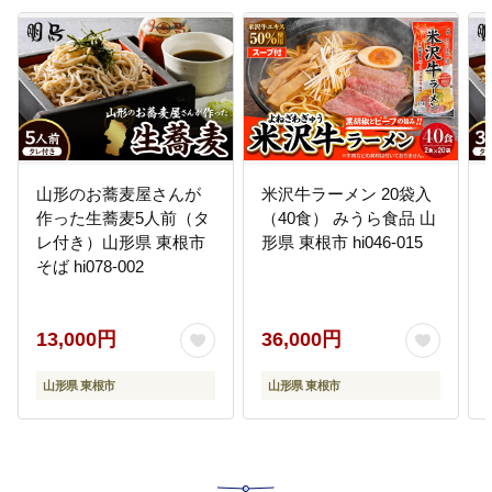
山形のお蕎麦屋さんが
米沢牛ラーメン 20袋入
作った生蕎麦5人前（タ
（40食） みうら食品 山
レ付き）山形県 東根市
形県 東根市 hi046-015
そば hi078-002
13,000円
36,000円
山形県 東根市
山形県 東根市