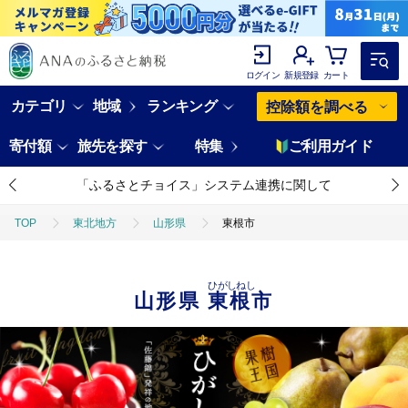
ログイン
新規登録
カート
カテゴリ
地域
ランキング
控除額を調べる
寄付額
旅先を探す
特集
ご利用ガイド
「ふるさとチョイス」システム連携に関して
TOP
東北地方
山形県
東根市
ひがしねし
山形県
東根市