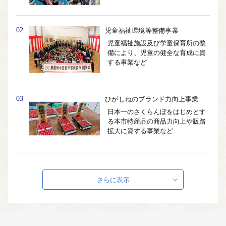
02
児童福祉環境等整備事業
児童福祉施設及び学童保育所の整
備により、児童の健全な育成に資
する事業など
03
ひがしねのブランド力向上事業
日本一のさくらんぼをはじめとす
る本市特産品の商品力向上や販路
拡大に資する事業など
04
ひがしねの賑わい創出事業
さらに表示
市内で活動する団体等が実施す
る、賑わいの創出や街並みの魅力
向上に資する事業など