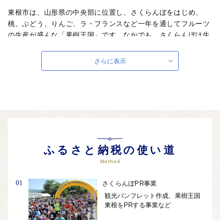
東根市は、山形県の中央部に位置し、さくらんぼをはじめ、
桃、ぶどう、りんご、ラ・フランスなど一年を通してフルーツ
の生産が盛んな「果樹王国」です。なかでも、さくらんぼは生
産量日本一であり、さくらんぼの王様「佐藤錦」発祥の地でも
あります。東北有数の「果樹王国ひがしねさくらんぼマラソン
さらに表示
大会」、全国でも珍しい果物名を冠した「さくらんぼ東根駅」
など、「さくらんぼ＝東根市」のイメージ発信に取り組み、
「さくらんぼ」にこだわったまちづくりを展開しています。ま
た、多くの企業が拠点を構える「製造のまち」でもあり、日本
が世界に誇る技術を活かした製品を製造する企業を多く有して
います。
自治体ホームページは
こちら
（外部サイト）
ふるさと納税の使い道
外部サイトへ遷移します。
Method
個人情報の保護は遷移先サイトの方針に従います。
01
さくらんぼPR事業
観光パンフレット作成、果樹王国
東根をPRする事業など