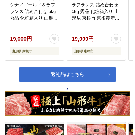
など
シナノゴールド＆ラフ
ラフランス 詰め合わせ
ランス 詰め合わせ 5kg
5kg 秀品 化粧箱入り 山
秀品 化粧箱入り 山形県
形県 東根市 東根農産セ
東根市 東根農産センタ
ンター提供 hi027-211-r8
12
在宅福祉サービス充実強化事業
ー提供 hi027-213-r8
いきいきまじゃ～れ（生きがい活
19,000円
19,000円
動支援通所事業）や高齢者世帯へ
の生活援助など
山形県 東根市
山形県 東根市
13
教育環境整備事業
学校教育・社会教育等における施
返礼品はこちら
設の整備、教育環境の活性化や充
実に資する事業及び諸学金制度へ
の支援に関する事業など
14
体育館施設等整備事業
学校体育及び社会体育等における
施設の整備により、スポーツの振
興と発展に資する事業など