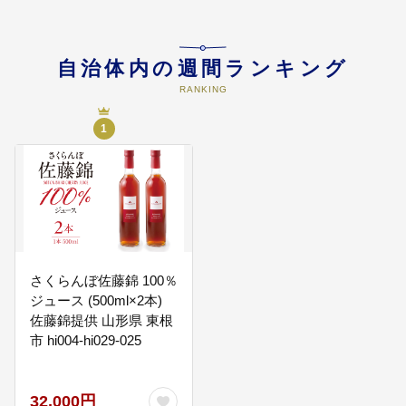
05
生活基盤等環境整備事業
生活基盤施設の整備及び必要な維
持管理に係る事業など
自治体内の週間ランキング
RANKING
1
06
災害復旧と備えに関する事業
被災した市民への支援や災害復興
及び災害の備えに係る事業など
07
ふるさとひがしね環境保全事業
さくらんぼ佐藤錦 100％
環境ISOの推進など
ジュース (500ml×2本)
佐藤錦提供 山形県 東根
市 hi004-hi029-025
08
東根の大ケヤキ等環境整備事業
32,000円