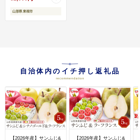
日本一の大ケヤキの樹勢維持をは
じめ、自然・資源の保全や保護及
山形県 東根市
びこれに類する事業など
09
芸術・文化施設等整備事業
文化施設等の整備により芸術・文
化活動を育成・発展させる事業な
ど
自治体内のイチ押し返礼品
recommendation
10
子どもの遊び場整備等事業
さくらんぼタントクルセンター屋
内遊具の維持管理など
11
さくらんぼ東根駅前のメークアッ
プ事業
駅前広場や駅前通り線の景観整備
【2026年産】サンふじ&
【2026年産】サンふじ&