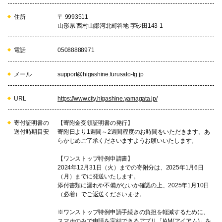
住所
〒 9993511
山形県 西村山郡河北町谷地 字砂田143-1
電話
05088888971
メール
support@higashine.furusato-lg.jp
URL
https://www.city.higashine.yamagata.jp/
寄付証明書の
【寄附金受領証明書の発行】
送付時期目安
寄附日より1週間～2週間程度のお時間をいただきます。あ
らかじめご了承くださいますようお願いいたします。
【ワンストップ特例申請書】
2024年12月31日（火）までの寄附分は、2025年1月6日
（月）までに発送いたします。
添付書類に漏れや不備がないか確認の上、2025年1月10日
（必着）でご返送くださいませ。
※ワンストップ特例申請手続きの負担を軽減するために、
スマホのみで申請を完結できるアプリ「IAM(アイアム)」を