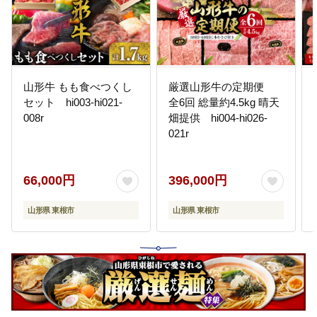
山形牛 もも食べつくし
厳選山形牛の定期便
セット hi003-hi021-
全6回 総量約4.5kg 晴天
008r
畑提供 hi004-hi026-
021r
66,000円
396,000円
山形県 東根市
山形県 東根市