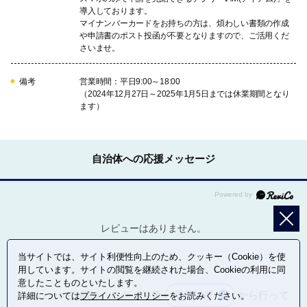
導入しております。
マイナンバーカードをお持ちの方は、煩わしい書類の作成
や申請書のポスト投函が不要となりますので、ご活用くだ
さいませ。
備考
営業時間：平日9:00～18:00
（2024年12月27日～2025年1月5日までは休業期間となり
ます）
自治体への応援メッセージ
レビューはありません。
当サイトでは、サイト利便性向上のため、クッキー（Cookie）を使
用しています。サイトの閲覧を継続された場合、Cookieの利用に同
意したことものといたします。
レビューの投稿は、ログイン後
寄付履歴
から行って
詳細については
プライバシーポリシー
をお読みください。