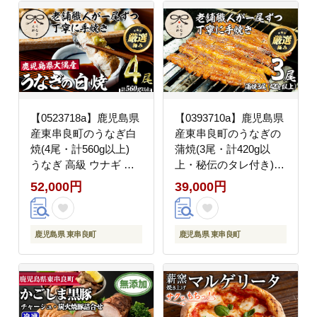
【0523718a】鹿児島県
【0393710a】鹿児島県
産東串良町のうなぎ白
産東串良町のうなぎの
焼(4尾・計560g以上)
蒲焼(3尾・計420g以
うなぎ 高級 ウナギ 鰻
上・秘伝のタレ付き)う
国産 白焼き たれ 鹿児
なぎ 高級 ウナギ 鰻 国
52,000円
39,000円
島 【うなぎ太郎】
産 蒲焼 蒲焼き たれ 鹿
児島【うなぎ太郎】
鹿児島県 東串良町
鹿児島県 東串良町