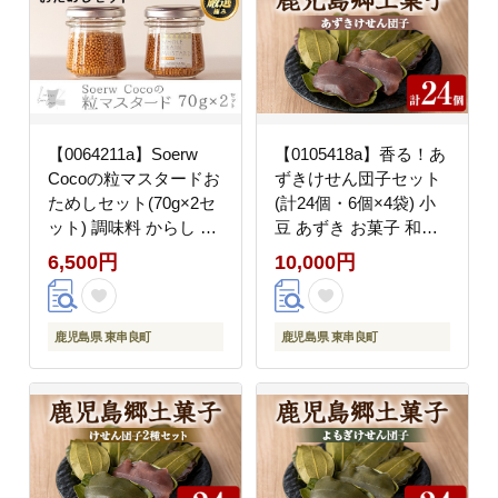
【0064211a】Soerw
【0105418a】香る！あ
Cocoの粒マスタードお
ずきけせん団子セット
ためしセット(70g×2セ
(計24個・6個×4袋) 小
ット) 調味料 からし 料
豆 あずき お菓子 和菓
理 【Food＆
子 菓子 スイーツ おや
6,500円
10,000円
SpiceSoerwCoco】
つ 【茶いっぺ】
鹿児島県 東串良町
鹿児島県 東串良町