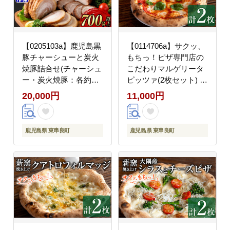
【0205103a】鹿児島黒
【0114706a】サクッ、
豚チャーシューと炭火
もちっ！ピザ専門店の
焼豚詰合せ(チャーシュ
こだわりマルゲリータ
ー・炭火焼豚：各約
ピッツァ(2枚セット) ピ
200g、豚珍かん：約
ザ 薪窯 マルゲリータ
20,000円
11,000円
150g×2パック・計約
トマト バジル チーズ
700g)黒豚 豚肉 ぶた肉
冷凍 【グラッツェタン
焼き豚 チャーシュー お
テ】
鹿児島県 東串良町
鹿児島県 東串良町
かず【鹿児島ますや】