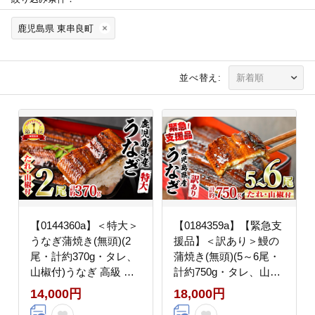
鹿児島県 東串良町
並べ替え:
【0144360a】＜特大＞
【0184359a】【緊急支
うなぎ蒲焼き(無頭)(2
援品】＜訳あり＞鰻の
尾・計約370g・タレ、
蒲焼き(無頭)(5～6尾・
山椒付)うなぎ 高級 ウ
計約750g・タレ、山椒
ナギ 鰻 国産 蒲焼 蒲焼
付) うなぎ ウナギ 鰻 国
14,000円
18,000円
き たれ 鹿児島 ふるさ
産 蒲焼 蒲焼き たれ 鹿