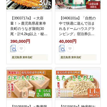
【3903717a】＜大容
【0406101a】「自然の
量！＞鹿児島県産東串
中で快適に遊んで泊ま
良町のうなぎ蒲焼(30
れるドームハウスグラ
尾・計4.2kg以上・秘伝
ンピング」宿泊券(1泊)
のタレ付き) うなぎ 高
ギフト券 旅行 アウトド
390,000円
40,000円
級 ウナギ 鰻 国産 蒲焼
ア レジャー キャンプ
蒲焼き たれ 鹿児島
自然 BBQ 国内旅行 鹿
【うなぎ太郎】
児島県 【東串良町】
鹿児島県 東串良町
鹿児島県 東串良町
【0105935a】＜数量限
【0115915a】物産館お