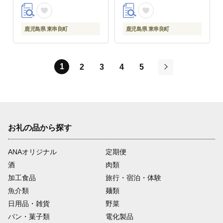
【鹿児島ますや】
短鼻豚 冷凍 冷凍配送
【鹿児島ますや】
鹿児島県 東串良町
鹿児島県 東串良町
1
2
3
4
5
次
お礼の品から探す
ANAオリジナル
定期便
酒
肉類
加工食品
旅行・宿泊・体験
魚介類
麺類
日用品・雑貨
野菜
パン・菓子類
電化製品