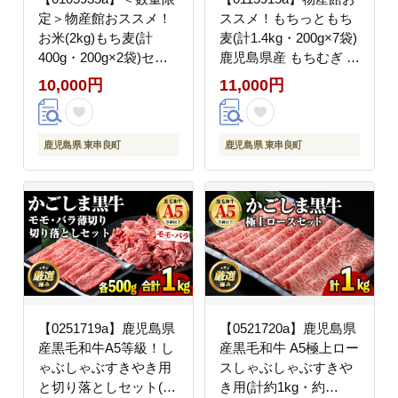
定＞物産館おススメ！
ススメ！もちっともち
お米(2kg)もち麦(計
麦(計1.4kg・200g×7袋)
400g・200g×2袋)セッ
鹿児島県産 もちむぎ も
ト 鹿児島県産 ごはん
ち麦 もち麦ごはん 常温
10,000円
11,000円
白米 精米 米 もちむぎ
常温保存 【東串良物産
もち麦 もち麦ごはん 真
館ルピノンの里】
空パック 常温 常温保存
鹿児島県 東串良町
鹿児島県 東串良町
【東串良物産館ルピノ
ンの里】
【0251719a】鹿児島県
【0521720a】鹿児島県
産黒毛和牛A5等級！し
産黒毛和牛 A5極上ロー
ゃぶしゃぶすきやき用
スしゃぶしゃぶすきや
と切り落としセット(合
き用(計約1kg・約