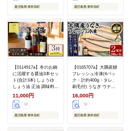
ず 鹿児島 ふるさと レ
油】
鹿児島県 東串良町
鹿児島県 東串良町
ンチン 電子レンジ 【南
嘉起屋】
【0114917a】冬のお鍋
【0165707a】大隅産鰻
に活躍する醤油3本セッ
フレッシュ冷凍(4パッ
ト(合計3本) しょうゆ
ク・計約400g・タレ、
しょう油 正油 調味料
刷毛付) うなぎ ウナギ
常温保存 出汁 だし ポ
鰻 国産 冷凍うなぎ 蒲
11,000円
16,000円
ン酢 ぽん酢 和三盆 ゆ
焼き たれ はけ ハケ 刷
ず 柚子 【山中醤油】
毛 鹿児島 ふるさと
【南嘉起屋】
鹿児島県 東串良町
鹿児島県 東串良町