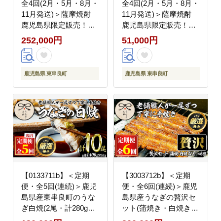
全4回(2月・5月・8月・
全4回(2月・5月・8月・
11月発送)＞薩摩焼酎
11月発送)＞薩摩焼酎
鹿児島県限定販売！小
鹿児島県限定販売！小
鹿の郷(1800ml×6本組×
鹿の郷(1800ml×1本組×
252,000円
51,000円
全4回) 焼酎 酒 アルコ
全4回) 焼酎 酒 アルコ
ール 芋焼酎 薩摩芋 常
ール 芋焼酎 薩摩芋 常
温 常温保存 定期便
温 常温保存 定期便
鹿児島県 東串良町
鹿児島県 東串良町
【児玉酒店】
【児玉酒店】
【0133711b】＜定期
【3003712b】＜定期
便・全5回(連続)＞鹿児
便・全6回(連続)＞鹿児
島県産東串良町のうな
島県産うなぎの贅沢セ
ぎ白焼(2尾・計280g以
ット(蒲焼き・白焼き・
上×5回) うなぎ 高級 ウ
きざみ鰻など) うなぎ