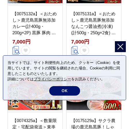
【0075132a】＜おため
【0075131a】＜おため
し＞鹿児島黒豚無添加
し＞鹿児島黒豚無添加
カレー(計400g・
なんこつ醤油煮(冷凍)
200g×2P) 黒豚 豚肉 ぶ
(計500g・250g×2食) 黒
た肉 カレー カレーライ
豚 豚肉 ぶた肉 なんこ
7,000円
7,000円
ス かれーらいす 惣菜
つ 軟骨 惣菜 【鹿児島
【鹿児島ますや】
ますや】
鹿児島県 東串良町
鹿児島県 東串良町
当サイトでは、サイト利便性向上のため、クッキー（Cookie）を使
用しています。サイトの閲覧を継続された場合、Cookieの利用に同
意したことものといたします。
詳細については
プライバシーポリシー
をお読みください。
OK
【0074325a】＜数量限
【0175129a】サクラ農
定・宅配袋発送＞東串
場の鹿児島黒豚！しゃ