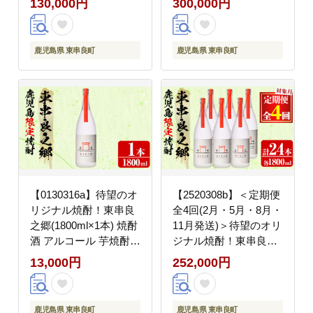
130,000円
300,000円
ナギ 鰻 国産 白焼き 鹿
高級 ウナギ 鰻 国産 た
児島 【うなぎ太郎】
れ 鹿児島 蒲焼き 白焼
き きざみ鰻 焼肝串
鹿児島県 東串良町
鹿児島県 東串良町
【うなぎ太郎】
【0130316a】待望のオ
【2520308b】＜定期便
リジナル焼酎！東串良
全4回(2月・5月・8月・
之郷(1800ml×1本) 焼酎
11月発送)＞待望のオリ
酒 アルコール 芋焼酎
ジナル焼酎！東串良之
薩摩芋 常温 常温保存
郷(1800ml×6本×全4回)
13,000円
252,000円
【児玉酒店】
焼酎 酒 アルコール 芋
焼酎 薩摩芋 常温 常温
保存 【児玉酒店】
鹿児島県 東串良町
鹿児島県 東串良町