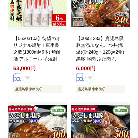
【0630310a】待望のオ
【0065133a】鹿児島黒
リジナル焼酎！東串良
豚無添加なんこつ丼(常
之郷(1800ml×6本) 焼酎
温)(計240g・120g×2食)
酒 アルコール 芋焼酎
黒豚 豚肉 ぶた肉 なん
薩摩芋 常温 常温保存
こつ 軟骨 丼ぶり どん
63,000円
6,000円
【児玉酒店】
ぶり 惣菜 【鹿児島ます
や】
鹿児島県 東串良町
鹿児島県 東串良町