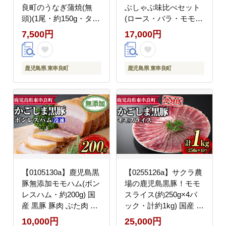
良町のうなぎ蒲焼(無
ぶしゃぶ味比べセット
頭)(1尾・約150g・タ
(ロース・バラ・モモ)
レ、山椒付) うなぎ 高
(計約600g・各種200g)
7,500円
17,000円
級 ウナギ 鰻 国産 蒲焼
国産 黒豚 豚肉 ぶた肉
蒲焼き たれ 鹿児島 ふ
短鼻豚 冷凍 冷凍配送
るさと お試し 【アクア
【鹿児島ますや】
鹿児島県 東串良町
鹿児島県 東串良町
おおすみ】
【0105130a】鹿児島黒
【0255126a】サクラ農
豚無添加モモハム(ボン
場の鹿児島黒豚！モモ
レスハム・約200g) 国
スライス(約250g×4パ
産 黒豚 豚肉 ぶた肉 短
ック・計約1kg) 国産 黒
鼻豚 冷凍 冷凍配送
豚 豚肉 ぶた肉 モモ肉
10,000円
25,000円