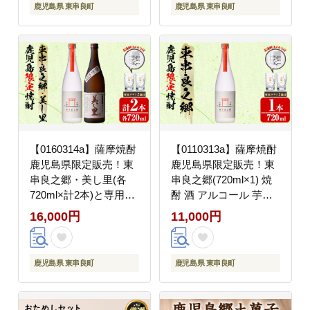
鹿児島県 東串良町
鹿児島県 東串良町
【0160314a】薩摩焼酎
【0110313a】薩摩焼酎
鹿児島県限定販売！東
鹿児島県限定販売！東
串良之郷・美し里(各
串良之郷(720ml×1) 焼
720ml×計2本)と専用グ
酎 酒 アルコール 芋焼
ラス(2個) 焼酎 酒 アル
酎 薩摩芋 常温 常温保
16,000円
11,000円
コール 芋焼酎 薩摩芋
存 【児玉酒店】
常温 常温保存 【児玉酒
店】
鹿児島県 東串良町
鹿児島県 東串良町