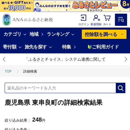
ログイン
新規登録
カート
カテゴリ
地域
ランキング
控除額を調べる
寄付額
旅先を探す
特集
ご利用ガイド
「ふるさとチョイス」システム連携に関して
TOP
詳細検索
鹿児島県 東串良町の詳細検索結果
248
絞り込み結果：
件
絞り込み条件：