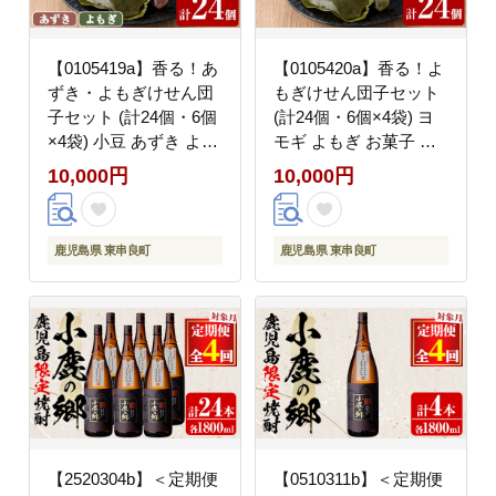
【0105419a】香る！あ
【0105420a】香る！よ
ずき・よもぎけせん団
もぎけせん団子セット
子セット (計24個・6個
(計24個・6個×4袋) ヨ
×4袋) 小豆 あずき よも
モギ よもぎ お菓子 和
ぎ ヨモギ お菓子 和菓
菓子 菓子 スイーツ お
10,000円
10,000円
子 菓子 スイーツ おや
やつ 【茶いっぺ】
つ 【茶いっぺ】
鹿児島県 東串良町
鹿児島県 東串良町
【2520304b】＜定期便
【0510311b】＜定期便