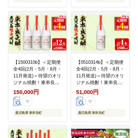
【1500310b】＜定期便
【0510314b】＜定期便
全4回(2月・5月・8月・
全4回(2月・5月・8月・
11月発送)＞待望のオリ
11月発送)＞待望のオリ
ジナル焼酎！東串良之
ジナル焼酎！東串良之
郷(1800ml×3本×全4回)
郷(1800ml×1本×全4回)
150,000円
51,000円
焼酎 酒 アルコール 芋
焼酎 酒 アルコール 芋
焼酎 薩摩芋 常温 常温
焼酎 薩摩芋 常温 常温
保存 【児玉酒店】
保存 【児玉酒店】
鹿児島県 東串良町
鹿児島県 東串良町