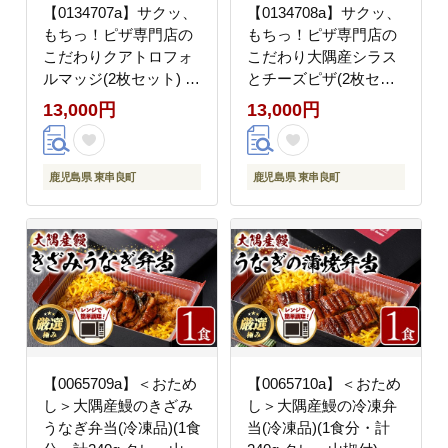
【0134707a】サクッ、
【0134708a】サクッ、
もちっ！ピザ専門店の
もちっ！ピザ専門店の
こだわりクアトロフォ
こだわり大隅産シラス
ルマッジ(2枚セット) ピ
とチーズピザ(2枚セッ
ザ 薪窯 クアトロフォル
ト) ピザ 薪窯 シラス チ
13,000円
13,000円
マッジ チーズ モッツァ
ーズ 冷凍 大隅 【グラ
レラチーズ モッツァレ
ッツェタンテ】
ラ ゴルゴンゾーラ グラ
鹿児島県 東串良町
鹿児島県 東串良町
ナパダーノ 自家製チー
ズ 冷凍 【グラッツェタ
ンテ】
【0065709a】＜おため
【0065710a】＜おため
し＞大隅産鰻のきざみ
し＞大隅産鰻の冷凍弁
うなぎ弁当(冷凍品)(1食
当(冷凍品)(1食分・計