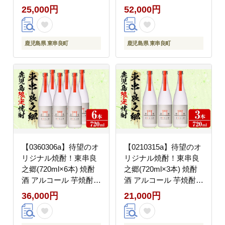
計約1kg・各500g×2P)
500g×2P) 牛肉 肉 和牛
25,000円
52,000円
牛肉 肉 和牛 冷凍 国産
冷凍 国産 お肉 しゃぶ
鹿児島県産 お肉 モモ
しゃぶ すき焼き 冷凍
バラ 薄切り 切り落とし
【前田畜産たかしや】
鹿児島県 東串良町
鹿児島県 東串良町
しゃぶしゃぶ すき焼き
冷凍 【前田畜産たかし
や】
【0360306a】待望のオ
【0210315a】待望のオ
リジナル焼酎！東串良
リジナル焼酎！東串良
之郷(720ml×6本) 焼酎
之郷(720ml×3本) 焼酎
酒 アルコール 芋焼酎
酒 アルコール 芋焼酎
薩摩芋 常温 常温保存
薩摩芋 常温 常温保存
36,000円
21,000円
【児玉酒店】
【児玉酒店】