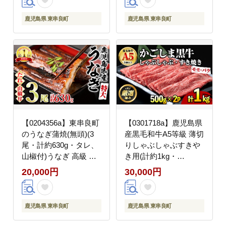
と 人気【アクアおおす
児島 ふるさと 人気 支
み】
援 【アクアおおすみ】
鹿児島県 東串良町
鹿児島県 東串良町
【0204356a】東串良町
【0301718a】鹿児島県
のうなぎ蒲焼(無頭)(3
産黒毛和牛A5等級 薄切
尾・計約630g・タレ、
りしゃぶしゃぶすきや
山椒付)うなぎ 高級 ウ
き用(計約1kg・
ナギ 鰻 国産 蒲焼 蒲焼
500g×2P) 牛肉 肉 和牛
20,000円
30,000円
き たれ 鹿児島 ふるさ
冷凍 国産 鹿児島県産
と 人気【アクアおおす
お肉 モモ バラ 薄切り
み】
しゃぶしゃぶ すき焼き
鹿児島県 東串良町
鹿児島県 東串良町
冷凍 【前田畜産たかし
や】