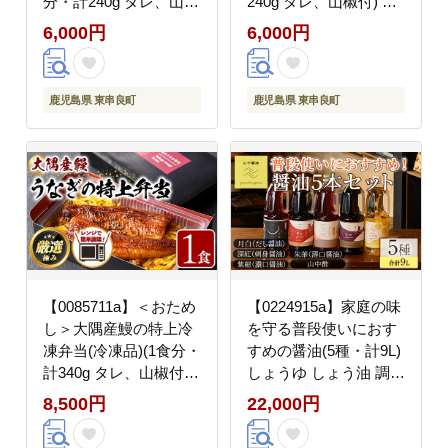
分・計240g タレ、山椒
240g タレ、山椒付) う
付) うなぎ 高級 ウナギ
なぎ 高級 ウナギ 鰻 う
6,000円
6,000円
鰻 きざみ鰻 国産 ごは
なぎの蒲焼 蒲焼 国産
ん ご飯 お米 おかず 鹿
ごはん ご飯 お米 おか
児島 ふるさと レンチン
ず 鹿児島 ふるさと レ
鹿児島県 東串良町
鹿児島県 東串良町
電子レンジ 【南嘉起
ンチン 電子レンジ 【南
屋】
嘉起屋】
【0085711a】＜おため
【0224915a】家庭の味
し＞大隅産鰻の特上冷
を守る普段使いにおす
凍弁当(冷凍品)(1食分・
すめの醤油(5種・計9L)
計340g タレ、山椒付)
しょうゆ しょう油 調味
うなぎ 高級 ウナギ 鰻
料 常温保存 保存 出汁
8,500円
22,000円
うなぎの蒲焼 蒲焼 国産
だし 刺身醤油 薄口醤油
ごはん ご飯 お米 おか
濃口醤油 酢 【山中醤