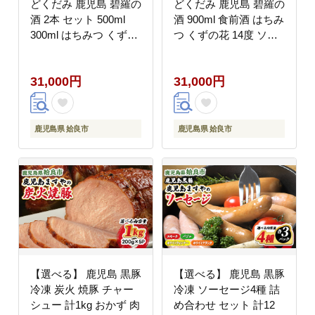
どくだみ 鹿児島 碧羅の
どくだみ 鹿児島 碧羅の
酒 2本 セット 500ml
酒 900ml 食前酒 はちみ
300ml はちみつ くずの
つ くずの花 14度 ソー
花 14度 ソーダ割り ロ
ダ割り ロック フォンタ
ック 食前酒 フォンタナ
ナの丘かもう (a551-B)
31,000円
31,000円
の丘かもう (a177)
鹿児島県 姶良市
鹿児島県 姶良市
【選べる】 鹿児島 黒豚
【選べる】 鹿児島 黒豚
冷凍 炭火 焼豚 チャー
冷凍 ソーセージ4種 詰
シュー 計1kg おかず 肉
め合わせ セット 計12