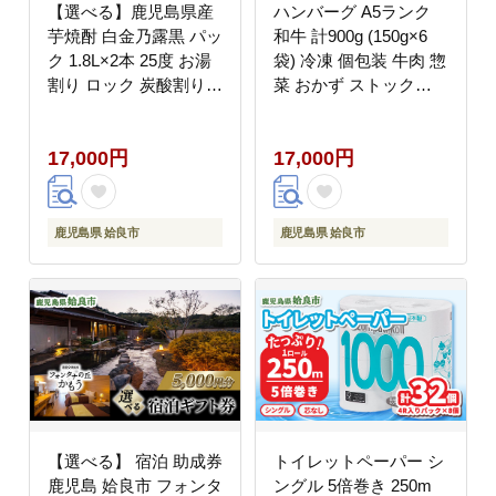
【選べる】鹿児島県産
ハンバーグ A5ランク
芋焼酎 白金乃露黒 パッ
和牛 計900g (150g×6
ク 1.8L×2本 25度 お湯
袋) 冷凍 個包装 牛肉 惣
割り ロック 炭酸割り
菜 おかず ストック
晩酌 家飲み （a866-
（a940）
B）
17,000円
17,000円
鹿児島県 姶良市
鹿児島県 姶良市
【選べる】 宿泊 助成券
トイレットペーパー シ
鹿児島 姶良市 フォンタ
ングル 5倍巻き 250m