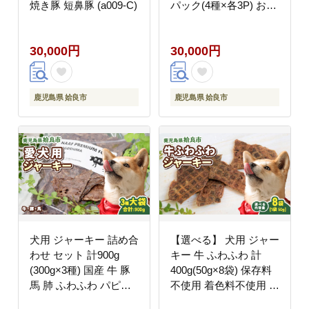
焼き豚 短鼻豚 (a009-C)
パック(4種×各3P) おか
ず 惣菜 晩酌 ストック
おつまみ 短鼻豚 (a010-
30,000円
30,000円
A)
鹿児島県 姶良市
鹿児島県 姶良市
犬用 ジャーキー 詰め合
【選べる】 犬用 ジャー
わせ セット 計900g
キー 牛 ふわふわ 計
(300g×3種) 国産 牛 豚
400g(50g×8袋) 保存料
馬 肺 ふわふわ パピー
不使用 着色料不使用 牛
シニア犬 小型犬 中型犬
肺 軽い食感 ごほうび