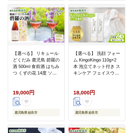
【選べる】 リキュール
【選べる】 洗顔 フォー
どくだみ 鹿児島 碧羅の
ム KingoKingo 110g×2
酒 500ml 食前酒 はちみ
本 泡立てネット付き ス
つ くずの花 14度 ソー
キンケア フェイスウォ
ダ割り ロック フォンタ
ッシュ 保湿 てんげん
ナの丘かもう (a551-A)
(a742-B)
19,000円
18,000円
鹿児島県 姶良市
鹿児島県 姶良市