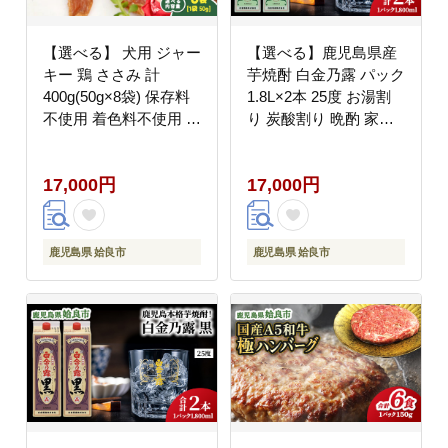
【選べる】 犬用 ジャー
【選べる】鹿児島県産
キー 鶏 ささみ 計
芋焼酎 白金乃露 パック
400g(50g×8袋) 保存料
1.8L×2本 25度 お湯割
不使用 着色料不使用 鶏
り 炭酸割り 晩酌 家飲
ささみ ごほうび おやつ
み （a865-B）
パピー シニア犬 小型犬
17,000円
17,000円
中型犬 (a1054-C)
鹿児島県 姶良市
鹿児島県 姶良市