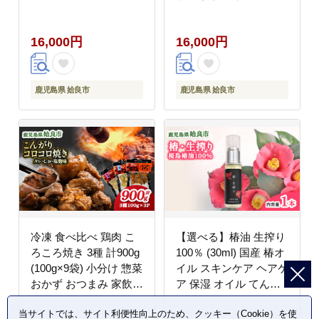
り 惣菜 人気 AKR Food
ーツ お菓子 和菓子
Company (a750)
(a517-C)
16,000円
16,000円
鹿児島県 姶良市
鹿児島県 姶良市
冷凍 食べ比べ 鶏肉 こ
【選べる】椿油 生搾り
ろころ焼き 3種 計900g
100％ (30ml) 国産 椿オ
(100g×9袋) 小分け 惣菜
イル スキンケア ヘアケ
おかず おつまみ 家飲み
ア 保湿 オイル てんげ
晩酌 炭火 （a639）
ん (a937-A)
当サイトでは、サイト利便性向上のため、クッキー（Cookie）を使