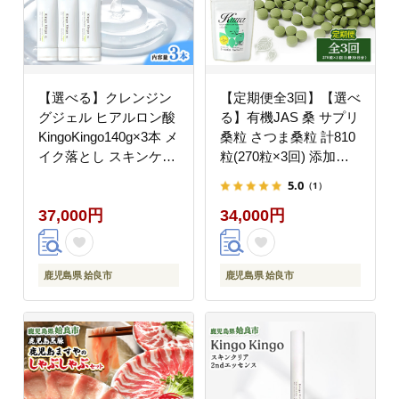
【選べる】クレンジン
【定期便全3回】【選べ
グジェル ヒアルロン酸
る】有機JAS 桑 サプリ
KingoKingo140g×3本 メ
桑粒 さつま桑粒 計810
イク落とし スキンケア
粒(270粒×3回) 添加物
保湿 ジェル 低刺激 て
不使用 保存料不使用 ミ
5.0
（1）
んげん (a938-B)
ネラル 有機桑葉粉 鹿児
37,000円
34,000円
島県産 粒タイプ 健康習
慣 (a1018)
鹿児島県 姶良市
鹿児島県 姶良市