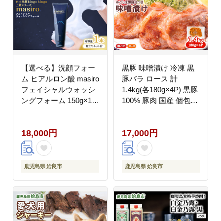
【選べる】洗顔フォー
黒豚 味噌漬け 冷凍 黒
ム ヒアルロン酸 masiro
豚バラ ロース 計
フェイシャルウォッシ
1.4kg(各180g×4P) 黒豚
ングフォーム 150g×1本
100% 豚肉 国産 個包装
泡立てネット付き 洗顔
惣菜 お弁当 ストック
スキンケア 保湿 フォー
人気 AKR Food
18,000円
17,000円
ム てんげん (a955-A)
Company (a681)
鹿児島県 姶良市
鹿児島県 姶良市