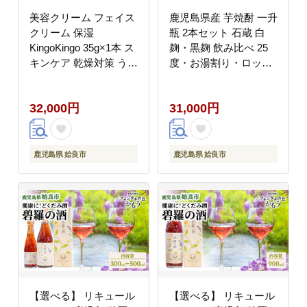
美容クリーム フェイス
鹿児島県産 芋焼酎 一升
クリーム 保湿
瓶 2本セット 石蔵 白
KingoKingo 35g×1本 ス
麹・黒麹 飲み比べ 25
キンケア 乾燥対策 うる
度・お湯割り・ロッ
おい しっとり てんげん
ク・炭酸割り・晩酌・
(a786)
家飲み（a477）
32,000円
31,000円
鹿児島県 姶良市
鹿児島県 姶良市
【選べる】 リキュール
【選べる】 リキュール