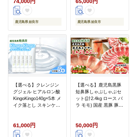
74,000円
65,000円
ム てんげん (a955-C)
鹿児島県 姶良市
鹿児島県 姶良市
【選べる】クレンジン
【選べる】鹿児島黒豚
グジェル ヒアルロン酸
短鼻豚しゃぶしゃぶセ
KingoKingo140g×5本 メ
ット(計2.4kg ロース バ
イク落とし スキンケア
ラ モモ) 国産 黒豚 豚肉
保湿 ジェル 低刺激 て
鹿児島 ブランド豚 贈答
んげん (a938-C)
用 ギフト 鍋 グルメ お
61,000円
50,000円
取り寄せ 特産品 (a065)