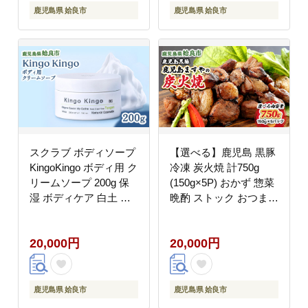
鹿児島県 姶良市
鹿児島県 姶良市
スクラブ ボディソープ
【選べる】鹿児島 黒豚
KingoKingo ボディ用 ク
冷凍 炭火焼 計750g
リームソープ 200g 保
(150g×5P) おかず 惣菜
湿 ボディケア 白土 て
晩酌 ストック おつまみ
んげん (a1043)
短鼻豚 (a104-B)
20,000円
20,000円
鹿児島県 姶良市
鹿児島県 姶良市