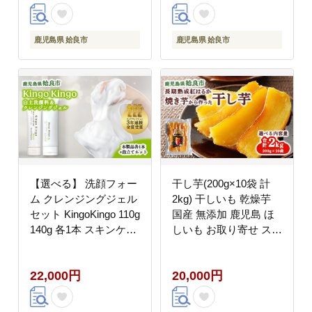
C)
(a1053-C)
鹿児島県 姶良市
鹿児島県 姶良市
【選べる】 洗顔フォー
干し芋(200g×10袋 計
ム クレンジングジェル
2kg) 干しいも 乾燥芋
セット KingoKingo 110g
国産 無添加 鹿児島 ほ
140g 各1本 スキンケア
しいも お取り寄せ スイ
白土 ヒアルロン酸 てん
ーツ お菓子 和菓子
げん (a743-B)
(a517-D)
22,000円
20,000円