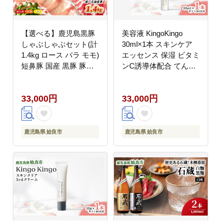
【選べる】鹿児島黒豚
美容液 KingoKingo
しゃぶしゃぶセット(計
30ml×1本 スキンケア
1.4kg ロース バラ モモ)
エッセンス 保湿 ビタミ
短鼻豚 国産 黒豚 豚肉
ンC誘導体配合 てんげ
鹿児島 ブランド豚 贈答
ん (a785)
用 ギフト 鍋 グルメ お
33,000円
33,000円
取り寄せ 特産品 (a054)
鹿児島県 姶良市
鹿児島県 姶良市