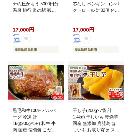
ナの丘かもう 5000円分
芯なし ペンギン コンパ
温泉 旅行 道の駅 観光
クトロール 計32個 (4R
フォンタナの丘かもう
パック×8個) 再生紙 日
(a971-B)
用品 トイレ 備蓄 交換
17,000円
17,000円
回数削減 必需品 ストッ
ク 省スペース 株式会社
桂紙業(a1110)
鹿児島県 姶良市
鹿児島県 姶良市
黒毛和牛100% ハンバ
干し芋(200g×7袋 計
ーグ 冷凍 計
1.4kg) 干しいも 乾燥芋
1kg(200g×5P) 和牛 牛
国産 無添加 鹿児島 ほ
肉 国産 個包装 こだわ
しいも お取り寄せ スイ