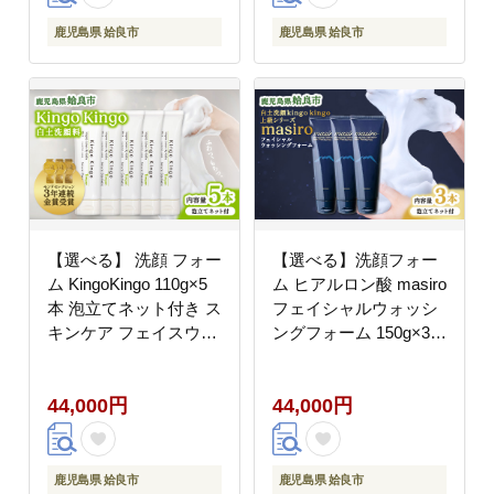
鹿児島県 姶良市
鹿児島県 姶良市
【選べる】 洗顔 フォー
【選べる】洗顔フォー
ム KingoKingo 110g×5
ム ヒアルロン酸 masiro
本 泡立てネット付き ス
フェイシャルウォッシ
キンケア フェイスウォ
ングフォーム 150g×3本
ッシュ 保湿 白土 てん
泡立てネット付き 洗顔
げん (a742-C)
スキンケア 保湿 フォー
44,000円
44,000円
ム てんげん (a955-B)
鹿児島県 姶良市
鹿児島県 姶良市