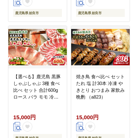
鹿児島県 姶良市
鹿児島県 姶良市
【選べる】鹿児島 黒豚
焼き鳥 食べ比べ セット
しゃぶしゃぶ 3種 食べ
たれ 塩 計30本 冷凍 や
比べ セット 合計600g
きとり おつまみ 家飲み
ロース バラ モモ 冷凍
晩酌 （a823）
家族用 鍋 パーティー
短鼻豚 (a005)
15,000円
15,000円