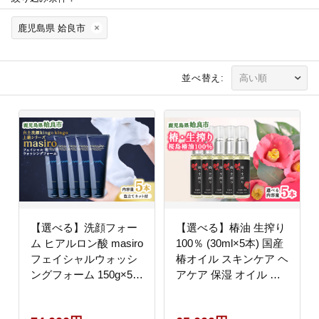
鹿児島県 姶良市
並べ替え:
【選べる】洗顔フォー
【選べる】椿油 生搾り
ム ヒアルロン酸 masiro
100％ (30ml×5本) 国産
フェイシャルウォッシ
椿オイル スキンケア ヘ
ングフォーム 150g×5本
アケア 保湿 オイル て
泡立てネット付き 洗顔
んげん (a937-C)
スキンケア 保湿 フォー