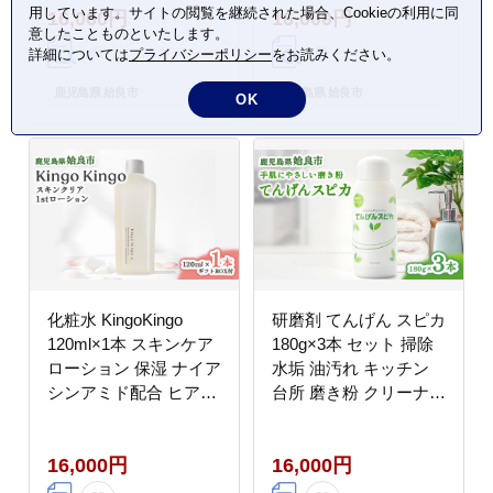
用しています。サイトの閲覧を継続された場合、Cookieの利用に同
16,000円
16,000円
意したことものといたします。
詳細については
プライバシーポリシー
をお読みください。
鹿児島県 姶良市
鹿児島県 姶良市
OK
化粧水 KingoKingo
研磨剤 てんげん スピカ
120ml×1本 スキンケア
180g×3本 セット 掃除
ローション 保湿 ナイア
水垢 油汚れ キッチン
シンアミド配合 ヒアル
台所 磨き粉 クリーナー
ロン酸配合 てんげん
てんげん (a553)
(a784)
16,000円
16,000円