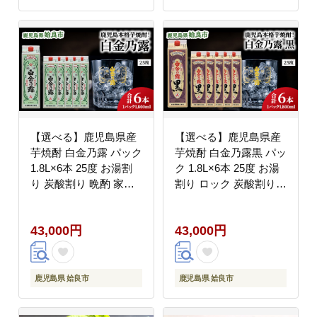
【選べる】鹿児島県産
【選べる】鹿児島県産
芋焼酎 白金乃露 パック
芋焼酎 白金乃露黒 パッ
1.8L×6本 25度 お湯割
ク 1.8L×6本 25度 お湯
り 炭酸割り 晩酌 家飲
割り ロック 炭酸割り
み 大容量 （a865）
晩酌 家飲み 大容量
（a866）
43,000円
43,000円
鹿児島県 姶良市
鹿児島県 姶良市