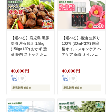
【選べる】鹿児島 黒豚
【選べる】椿油 生搾り
冷凍 炭火焼 計1.8kg
100％ (30ml×3本) 国産
(150g×12P) おかず 惣
椿オイル スキンケア ヘ
菜 晩酌 ストック おつ
アケア 保湿 オイル て
まみ 短鼻豚 (a104-C)
んげん (a937-B)
40,000円
40,000円
鹿児島県 姶良市
鹿児島県 姶良市