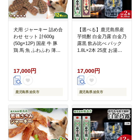
犬用 ジャーキー 詰め合
【選べる】鹿児島県産
わせ セット 計600g
芋焼酎 白金乃露 白金乃
(50g×12P) 国産 牛 豚
露黒 飲み比べ パック
鶏 馬 魚 ふわふわ 薄切
1.8L×2本 25度 お湯割
り 多素材 バリエーショ
り ロック 炭酸割り 晩
ン パピー シニア犬 小
酌 家飲み （a1075）
17,000円
17,000円
型犬 中型犬 ご褒美 お
やつ トレーニング
(a883)
鹿児島県 姶良市
鹿児島県 姶良市