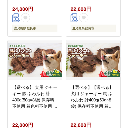
ご褒美 おやつ トレーニ
おやつ パピー シニア犬
24,000円
22,000円
ング (a882)
小型犬 中型犬 (a1051-
C)
鹿児島県 姶良市
鹿児島県 姶良市
【選べる】 犬用 ジャー
【選べる】【選べる】
キー 豚 ふわふわ 計
犬用 ジャーキー 馬 ふ
400g(50g×8袋) 保存料
わふわ 計400g(50g×8
不使用 着色料不使用 豚
袋) 保存料不使用 着色
肺 軽い食感 ごほうび
料不使用 馬肺 軽い食感
おやつ パピー シニア犬
ごほうび おやつ パピー
22,000円
22,000円
小型犬 中型犬 (a1052-
シニア犬 小型犬 中型犬