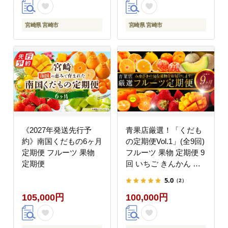
柑橘類 青果物 青果 グ
ルメ お取り寄せ ギフト
宮崎県 宮崎市
宮崎県 宮崎市
《2027年発送先行予
青果店厳選！「くだも
約》南国くだもの6ヶ月
の定期便Vol.1」(全9回)
定期便 フルーツ 果物
フルーツ 果物 定期便 9
定期便
回 いちご きんかん 金
柑 たまたま 日向夏 マ
5.0
（2）
ンゴー メロン みかん
105,000円
100,000円
温州みかん 不知火 柑橘
柑橘類 青果物 青果 グ
ルメ お取り寄せ ギフト