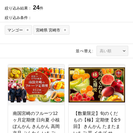
24
絞り込み結果：
件
絞り込み条件：
マンゴー
宮崎県 宮崎市
並べ替え:
南国宮崎のフルーツ12
【数量限定】旬のくだ
ヶ月定期便 日向夏 小核
もの【極】定期便【全9
ぽんかん きんかん 高岡
回】 きんかん たまたま
文旦 ぶんたん いちご
いちご 苺 イチゴ せと