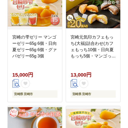
宮崎の雫ゼリー マンゴ
宮崎元気印カフェもっ
ーゼリー65g 6個・日向
ち(大福)詰合わせ(カフ
夏ゼリー65g 6個・グァ
ェもっち10個・日向夏
バゼリー65g 3個
もっち5個・マンゴっち
5個) 大福 20個 3種 スイ
ーツ デザート 詰め合わ
15,000円
13,000円
せ ギフト 手土産 和菓
子 洋菓子 お菓子 冷凍
個包装 冷凍 お取り寄せ
カフェオレ マンゴー 日
宮崎県 宮崎市
宮崎県 宮崎市
向夏