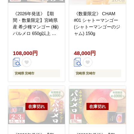
《2026年発送》【期
《数量限定》 CHAM
間・数量限定】宮崎県
#01 シャトーマンゴー
産 希少種マンゴー (極)
(シャトーマンゴーのジ
パルメロ 650g以上 糖
ャム) 150g
度20度以上 1玉入り 国
産 マンゴー 完熟マンゴ
108,000円
48,000円
ー 650g 1玉 糖度20度
果物 完熟フルーツ フル
ーツ デザート スイーツ
希少 農家直送 贈答品
宮崎県 宮崎市
宮崎県 宮崎市
贈答 ギフト グルメ お
取り寄せ