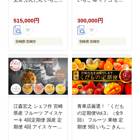
メロン マンゴー 完熟
か マンゴー 太陽のタマ
ライチ ジャム コンポー
ゴ スイカ メロン 温州
515,000円
300,000円
ト パパイヤ みかん ス
みかん 日向夏 完熟 種
イートスプリング マー
なしフルーツ 果物 定期
マレード 贈り物 贈答
便
ギフト ご褒美 お取り寄
宮崎県 宮崎市
宮崎県 宮崎市
せ 宮崎県産
江森宏之 シェフ作 宮崎
青果店厳選！「くだも
県産 フルーツ アイスケ
の定期便Vol.3」（全9
ーキ 4回定期便 国産 定
回） フルーツ 果物 定
期便 4回 アイス ケーキ
期便 9回 いちご きんか
フルーツ きんかん マン
ん 金柑 たまたまエクセ