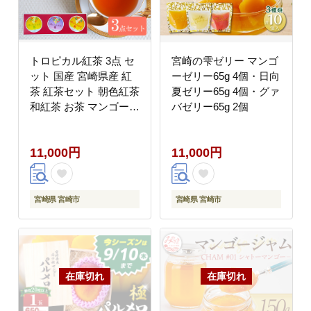
トロピカル紅茶 3点 セ
宮崎の雫ゼリー マンゴ
ット 国産 宮崎県産 紅
ーゼリー65g 4個・日向
茶 紅茶セット 朝色紅茶
夏ゼリー65g 4個・グァ
和紅茶 お茶 マンゴー
バゼリー65g 2個
ブルーベリー 日向夏 フ
ルーツトロピカルフル
11,000円
11,000円
ーツ ノンカフェイン 飲
み比べ 飲みくらべ セッ
ト ティータイム ギフト
宮崎県 宮崎市
宮崎県 宮崎市