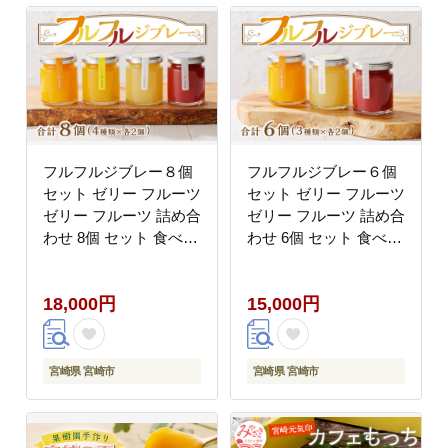
フルフルジブレー８個
フルフルジブレー６個
セット ゼリー フルーツ
セット ゼリー フルーツ
ゼリー フルーツ 詰め合
ゼリー フルーツ 詰め合
わせ 8個 セット 食べ比
わせ 6個 セット 食べ比
べ 果物 果実 マンゴー
べ 果物 果実 マンゴー
日向夏 金柑 きんかん
日向夏 いちご スイーツ
18,000円
15,000円
いちご スイーツ デザー
デザート ゼリー詰め合
ト ゼリー詰め合わせ ギ
わせ ギフト グルメ 手
フト グルメ 手土産 お
土産 お取り寄せ
取り寄せ
宮崎県 宮崎市
宮崎県 宮崎市