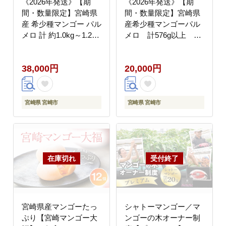
《2026年発送》【期
《2026年発送》【期
間・数量限定】宮崎県
間・数量限定】宮崎県
産 希少種マンゴー パル
産希少種マンゴーパル
メロ 計 約1.0kg～1.2kg
メロ 計576g以上 1
2～3玉入り 完熟マンゴ
玉入り 国産 マンゴー
ー パルメロ 果物
完熟マンゴー 1玉 完熟
38,000円
20,000円
果物 完熟フルーツ フル
ーツ デザート スイーツ
希少 農家直送 贈答品
贈答 贈り物 ギフト グ
宮崎県 宮崎市
宮崎県 宮崎市
ルメ お取り寄せ
宮崎県産マンゴーたっ
シャトーマンゴー／マ
ぷり【宮崎マンゴー大
ンゴーの木オーナー制