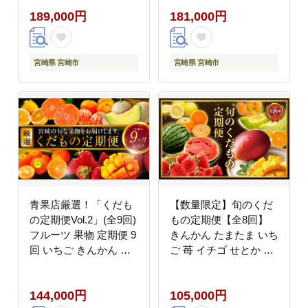
ゴー 日向夏 いちご お
レント 日向夏 太陽のタ
189,000円
181,000円
祝い 記念日 誕生日 冷
マゴ マンゴー メロン
凍ケーキ 冷凍 グルメ
みかん 温州みかん 津之
デザート スイーツ お取
輝 柑橘 柑橘類 青果物
り寄せ ギフト
青果 グルメ お取り寄せ
宮崎県 宮崎市
宮崎県 宮崎市
ギフト
青果店厳選！「くだも
【数量限定】旬のくだ
の定期便Vol.2」(全9回)
もの定期便【全8回】
フルーツ 果物 定期便 9
きんかん たまたま いち
回 いちご きんかん 金
ご 苺 イチゴ せとか マ
柑 たまたま 日向夏 マ
ンゴー スイカ メロン
ンゴー メロン みかん
温州みかん 日向夏 完熟
144,000円
105,000円
温州みかん 津之輝 柑橘
フルーツ 果物 定期便