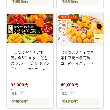
宮崎県 宮崎市
宮崎県 宮崎市
「人気くだもの定期
【江森宏之シェフ考
便」全5回 果物 くだも
案】宮崎市産完熟マン
の フルーツ 定期便 全5
ゴーのアイスケーキ
回 いちご せとか マン
ゴー メロン みかん フ
ルーツ 旬 旬の果物 旬
92,000円
49,000円
のフルーツ 季節の果物
季節のフルーツ 旬 お取
り寄せ 果物の定期便 フ
ルーツの定期便 青果物
宮崎県 宮崎市
宮崎県 宮崎市
青果 農産物 贈答