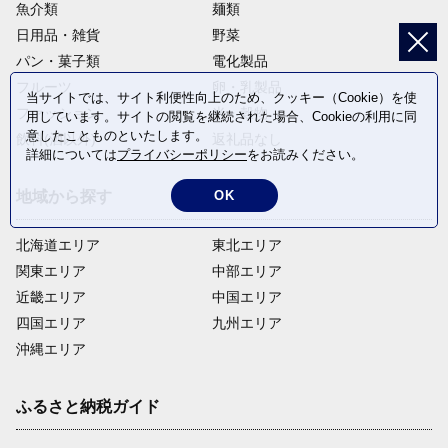
魚介類
麺類
日用品・雑貨
野菜
パン・菓子類
電化製品
フルーツ
卵・乳製品
当サイトでは、サイト利便性向上のため、クッキー（Cookie）を使
ファッション
米・穀物
用しています。サイトの閲覧を継続された場合、Cookieの利用に同
意したことものといたします。
飲料(酒以外)
返礼品なし
詳細については
プライバシーポリシー
をお読みください。
OK
地域から探す
北海道エリア
東北エリア
関東エリア
中部エリア
近畿エリア
中国エリア
四国エリア
九州エリア
沖縄エリア
ふるさと納税ガイド