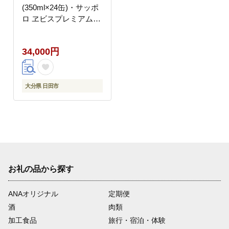
(350ml×24缶)・サッポ
ロ ヱビスプレミアムブ
ラック(350ml×24缶) 各
1箱2種セット 日田市
34,000円
/ 株式会社綾部商店 ビ
ールセット 飲み比べ び
ーる ビール [ARDC169]
大分県 日田市
お礼の品から探す
ANAオリジナル
定期便
酒
肉類
加工食品
旅行・宿泊・体験