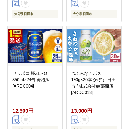
大分県 日田市
大分県 日田市
サッポロ 極ZERO
つぶらなカボス
350ml×24缶 発泡酒
190g×30本 かぼす 日田
[ARDC004]
市 / 株式会社綾部商店
[ARDC013]
12,500円
13,000円