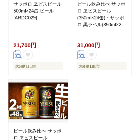
サッポロ ヱビスビール
ビール飲み比べ サッポ
500ml×24缶 ビール
ロ ヱビスビール
[ARDC029]
(350ml×24缶)・サッポ
ロ 黒ラベル(350ml×24
缶) 各1箱2種セット
日田市 / 株式会社綾部
21,700円
31,000円
商店 ビールセット 飲み
比べ びーる ビール
[ARDC168]
大分県 日田市
大分県 日田市
ビール飲み比べ サッポ
ロ ヱビスビール