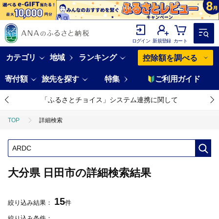
ログイン
新規登録
カート
カテゴリ
地域
ランキング
控除額を調べる
寄付額
旅先を探す
特集
ご利用ガイド
「ふるさとチョイス」システム連携に関して
TOP
詳細検索
大分県 日田市の詳細検索結果
15
絞り込み結果：
件
絞り込み条件：