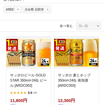
ARDC
大分県 日田市
並べ替え:
サッポロビール GOLD
サッポロ 麦とホップ
STAR 350ml×24缶 ビー
350ml×24缶 発泡酒
ル [ARDC002]
[ARDC003]
5.0
（1）
11,800円
12,300円