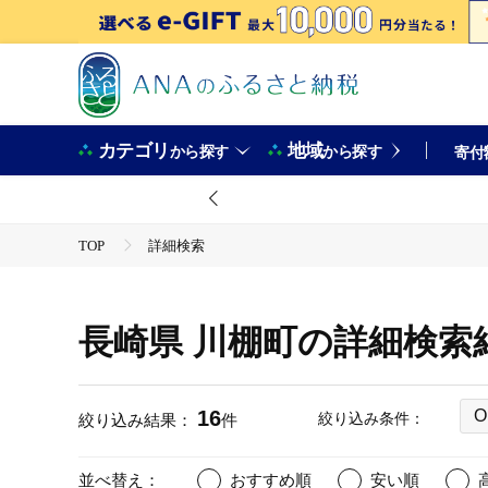
カテゴリ
地域
から探す
から探す
寄付
TOP
詳細検索
長崎県 川棚町の詳細検索
16
O
絞り込み条件：
絞り込み結果：
件
並べ替え：
おすすめ順
安い順