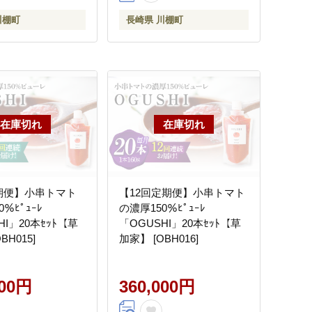
川棚町
長崎県 川棚町
期便】小串トマト
【12回定期便】小串トマト
％ﾋﾟｭｰﾚ
の濃厚150％ﾋﾟｭｰﾚ
HI」20本ｾｯﾄ【草
「OGUSHI」20本ｾｯﾄ【草
BH015]
加家】 [OBH016]
000円
360,000円