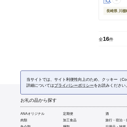
長崎県 川棚
16
全
件
当サイトでは、サイト利便性向上のため、クッキー（Coo
詳細については
プライバシーポリシー
をお読みください
お礼の品から探す
ANAオリジナル
定期便
酒
肉類
加工食品
旅行・宿泊・
魚介類
麺類
日用品・雑貨