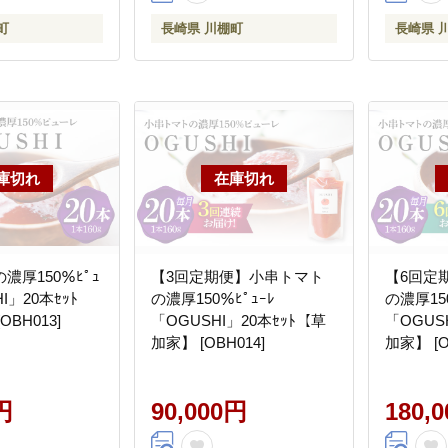
町
長崎県 川棚町
長崎県 
濃厚150％ﾋﾟｭ
【3回定期便】小串トマト
【6回定
I」20本ｾｯﾄ
の濃厚150％ﾋﾟｭｰﾚ
の濃厚150
BH013]
「OGUSHI」20本ｾｯﾄ【草
「OGUS
加家】 [OBH014]
加家】 [O
円
90,000円
180,