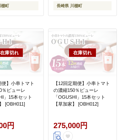
川棚町
長崎県 川棚町
期便】小串トマト
【12回定期便】小串トマト
50％ピューレ
の濃縮150％ピューレ
HI」15本セット
「OGUSHI」15本セット
[OBH011]
【草加家】 [OBH012]
000円
275,000円