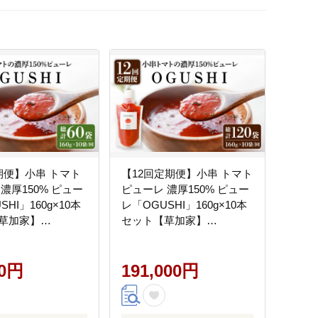
期便】小串 トマト
【12回定期便】小串 トマト
濃厚150% ピュー
ピューレ 濃厚150% ピュー
HI」160g×10本
レ「OGUSHI」160g×10本
草加家】
セット【草加家】
]
[OBH004]
00円
191,000円