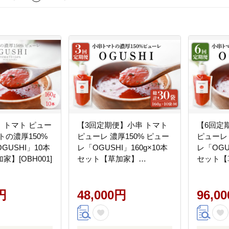
】トマト ピュー
【3回定期便】小串 トマト
【6回定
トの濃厚150%
ピューレ 濃厚150% ピュー
ピューレ 
GUSHI」10本
レ「OGUSHI」160g×10本
レ「OGUS
】[OBH001]
セット【草加家】
セット【
[OBH002]
[OBH003
円
48,000円
96,0