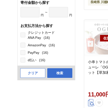
長崎県 川棚
寄付金額から探す
～
円
円
お支払方法から探す
クレジットカード
ANA Pay
(16)
AmazonPay
(16)
PayPay
(16)
d払い
(16)
小串トマトの
ューレ「OG
ット【草加家】
クリア
検索
11,000