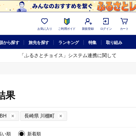
お気に入り
ご利用ガイド
新規登録
ログイン
カート
額から探す
旅先を探す
ランキング
特集
取り組み
「ふるさとチョイス」システム連携に関して
結果
BH
長崎県 川棚町
高い順
新着順