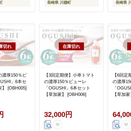
町
長崎県 川棚町
長崎県 
濃厚150％ピ
【3回定期便】小串トマト
【6回定
USHI」6本セ
の濃厚150％ピューレ
の濃厚1
 [OBH005]
「OGUSHI」6本セット
「OGUS
【草加家】 [OBH006]
【草加家】 
円
32,000円
64,0