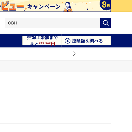
控除上限額まで
控除額を調べる
あと
***,***円