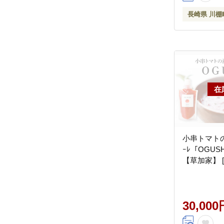
長崎県 川棚
小串トマトの
ｰﾚ「OGUSH
【草加家】 [O
30,000