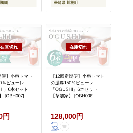
川棚町
長崎県 川棚町
期便】小串トマト
【12回定期便】小串トマト
50％ピューレ
の濃厚150％ピューレ
HI」6本セット
「OGUSHI」6本セット
[OBH007]
【草加家】 [OBH008]
00円
128,000円