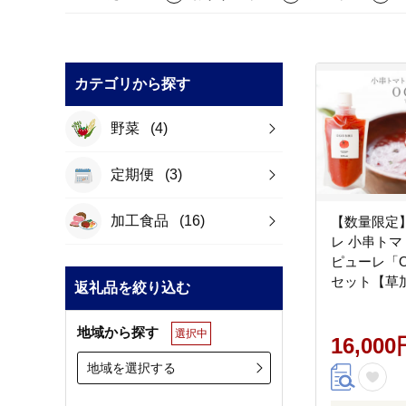
カテゴリから探す
野菜
(4)
定期便
(3)
加工食品
(16)
【数量限定
レ 小串トマ
ピューレ「O
セット【草加家
返礼品を絞り込む
地域から探す
選択中
16,000
地域を選択する