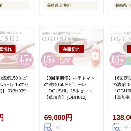
町
長崎県 川棚町
長崎県 
濃縮150％ピ
【3回定期便】小串トマト
【6回定
USHI」15本セ
の濃縮150％ピューレ
の濃縮1
 [OBH009]
「OGUSHI」15本セット
「OGUS
【草加家】 [OBH010]
【草加家】 
円
69,000円
138,