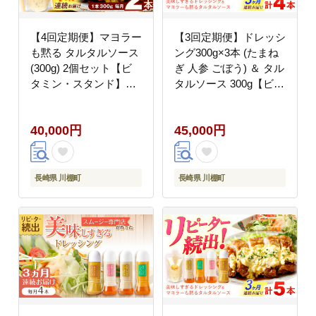
【4回定期便】マヨラー
【3回定期便】ドレッシ
も黙る タルタルソース
ング300g×3本 (たまね
(300g) 2個セット【ビ
ぎ 人参 ごぼう) ＆ タル
タミン・スタンド】
タルソース 300g【ビタ
[OAK072]
ミン・スタンド】
[OAK004] / 野菜ドレッ
40,000円
45,000円
シング サラダ 調味料
ベジタブルドレッシン
グ 添加物不使用 和風ド
レッシング タマネギド
長崎県 川棚町
長崎県 川棚町
レッシング ニンジン タ
ルタル マヨネーズ