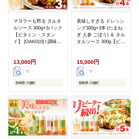
マヨラーも黙る タルタ
美味しすぎる ドレッシ
ルソース 300g×3パック
ング300g×3本 (たまね
【ビタミン・スタン
ぎ 人参 ごぼう) ＆ タル
ド】 [OAK010] / 調味料
タルソース 300g【ビタ
マヨネーズ タルタル 照
ミン・スタンド】
り焼き チキン南蛮 調味
[OAK003] / 野菜ドレッ
13,000円
15,000円
料理 サンドイッチ タル
シング サラダ 調味料
タルソース
ベジタブルドレッシン
グ 添加物不使用 和風ド
レッシング タマネギド
長崎県 川棚町
長崎県 川棚町
レッシング ニンジン タ
ルタル マヨネーズ