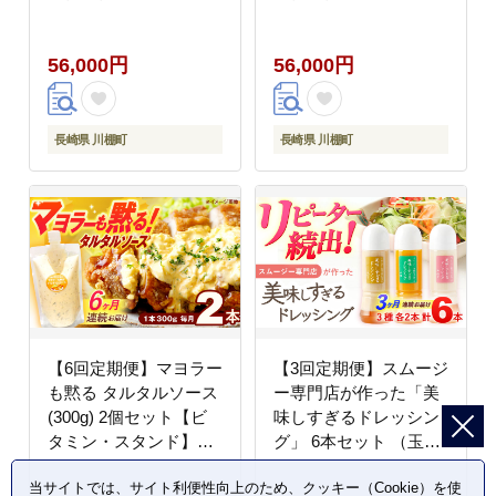
【ビタミン・スタン
【ビタミン・スタン
ド】 [OAK091]
ド】 [OAK097]
56,000円
56,000円
長崎県 川棚町
長崎県 川棚町
【6回定期便】マヨラー
【3回定期便】スムージ
も黙る タルタルソース
ー専門店が作った「美
(300g) 2個セット【ビ
味しすぎるドレッシン
タミン・スタンド】
グ」 6本セット （玉ね
[OAK073]
ぎ・人参・ごぼう 各
当サイトでは、サイト利便性向上のため、クッキー（Cookie）を使
300ml）【ビタミン・