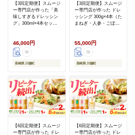
【3回定期便】スムージ
【3回定期便】スムージ
ー専門店が作った「美
ー専門店が作った ドレ
味しすぎるドレッシン
ッシング 300g×4本（た
グ」300ml×4本セット
まねぎ・人参・ごぼ
（玉ねぎ・人参・ごぼ
う・カレー）＆タルタ
う・カレー）【ビタミ
ルソース 300gパウチ
46,000円
55,000円
ン・スタンド】
【ビタミン・スタン
[OAK027]
ド】 [OAK030]
長崎県 川棚町
長崎県 川棚町
【6回定期便】スムージ
【6回定期便】スムージ
ー専門店が作った ドレ
ー専門店が作った ドレ