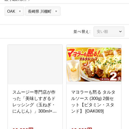
OAK
長崎県 川棚町
並べ替え:
スムージー専門店が作
マヨラーも黙る タルタ
った「美味しすぎるド
ルソース (300g) 2個セ
レッシング（玉ねぎ・
ット【ビタミン・スタ
にんじん）」300ml×2
ンド】 [OAK069]
本セット【ビタミン・
スタンド】 [OAK033]