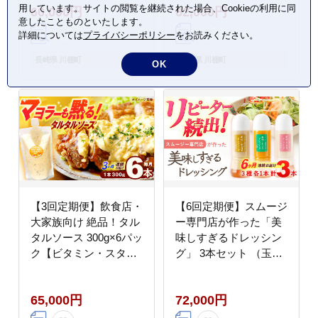
用しています。サイトの閲覧を継続された場合、Cookieの利用に同
60,000円
62,000円
スタンド】 [OAK002] /
意したことものといたします。
野菜ドレッシング サラ
詳細については
プライバシーポリシー
をお読みください。
ダ 調味料 ベジタブルド
レッシング 添加物不使
長崎県 川棚町
長崎県 川棚町
OK
用 和風ドレッシング タ
マネギドレッシング ニ
ンジン
【3回定期便】飲食店・
【6回定期便】スムージ
大家族向け 絶品！タル
ー専門店が作った「美
タルソース 300g×6パッ
味しすぎるドレッシン
ク【ビタミン・スタン
グ」 3本セット （玉ね
ド】 [OAK021] / 調味料
ぎ・人参・ごぼう 各
マヨネーズ タルタル 照
300ml）【ビタミン・
65,000円
72,000円
り焼き チキン南蛮 調味
スタンド】 [OAK015] /
料理 サンドイッチ タル
野菜ドレッシング サラ