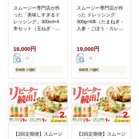
スムージー専門店が作
スムージー専門店が作
った「美味しすぎるド
った ドレッシング
レッシング」300ml×4
300g×4本（たまねぎ・
本セット（玉ねぎ・人
人参・ごぼう・カレ
参・ごぼう・カレー）
ー）＆タルタルソース
【ビタミン・スタン
300gパウチ【ビタミ
16,000円
19,000円
ド】[OAK025]
ン・スタンド】
[OAK026]
長崎県 川棚町
長崎県 川棚町
【2回定期便】スムージ
【2回定期便】スムージ