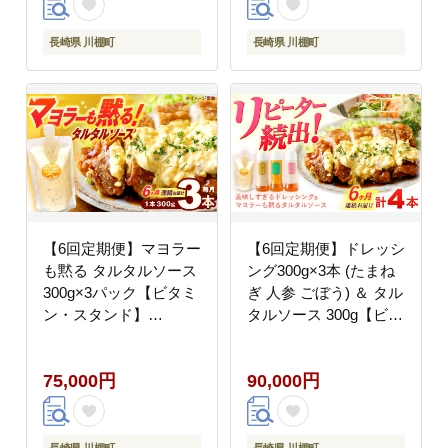
タルソース
ダ 調味料 ベジタブルド
レッシング 添加物不使
長崎県 川棚町
長崎県 川棚町
用 和風ドレッシング タ
マネギドレッシング ニ
ンジン
【6回定期便】マヨラー
【6回定期便】ドレッシ
も黙る タルタルソース
ング300g×3本 (たまね
300g×3パック【ビタミ
ぎ 人参 ごぼう) ＆ タル
ン・スタンド】
タルソース 300g【ビタ
[OAK012] / 調味料 マヨ
ミン・スタンド】
ネーズ タルタル 照り焼
[OAK006] / 野菜ドレッ
75,000円
90,000円
き チキン南蛮 調味 料
シング サラダ 調味料
理 サンドイッチ タルタ
ベジタブルドレッシン
ルソース
グ 添加物不使用 和風ド
レッシング タマネギド