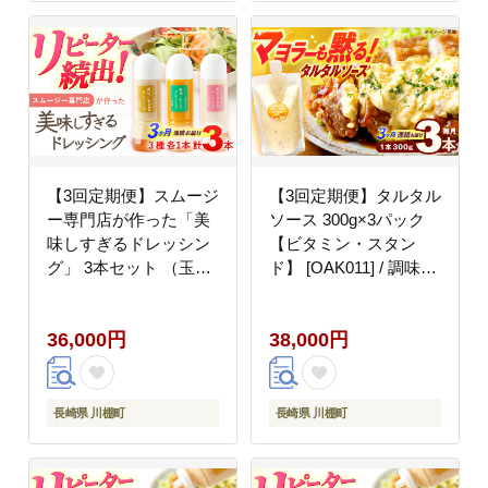
【3回定期便】スムージ
【3回定期便】タルタル
ー専門店が作った「美
ソース 300g×3パック
味しすぎるドレッシン
【ビタミン・スタン
グ」 3本セット （玉ね
ド】 [OAK011] / 調味料
ぎ・人参・ごぼう 各
マヨネーズ タルタル 照
300ml）【ビタミン・
り焼き チキン南蛮 調味
36,000円
38,000円
スタンド】 [OAK014] /
料理 サンドイッチ タル
野菜ドレッシング サラ
タルソース
ダ 調味料 ベジタブルド
レッシング 添加物不使
長崎県 川棚町
長崎県 川棚町
用 和風ドレッシング タ
マネギドレッシング ニ
ンジン