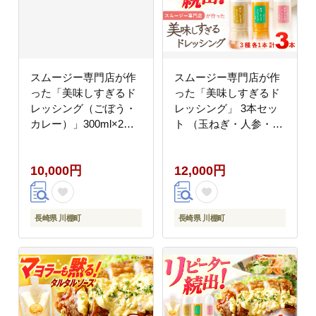
スムージー専門店が作
スムージー専門店が作
った「美味しすぎるド
った「美味しすぎるド
レッシング（ごぼう・
レッシング」 3本セッ
カレー）」300ml×2本
ト （玉ねぎ・人参・ご
セット【ビタミン・ス
ぼう 各300ml）【ビタ
タンド】
ミン・スタンド】
10,000円
12,000円
[OAK013] / 野菜ドレッ
シング サラダ 調味料
ベジタブルドレッシン
グ 添加物不使用 和風ド
長崎県 川棚町
長崎県 川棚町
レッシング タマネギド
レッシング ニンジン