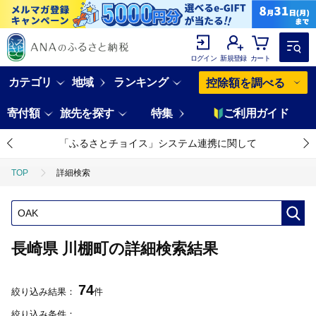
ログイン
新規登録
カート
カテゴリ
地域
ランキング
控除額を調べる
寄付額
旅先を探す
特集
ご利用ガイド
「ふるさとチョイス」システム連携に関して
TOP
詳細検索
長崎県 川棚町の詳細検索結果
74
絞り込み結果：
件
絞り込み条件：