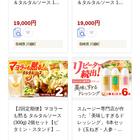
＆タルタルソース 1個
＆タルタルソース 1個
【ビタミン・スタン
【ビタミン・スタン
ド】 [OAK088]
ド】 [OAK094]
19,000円
19,000円
長崎県 川棚町
長崎県 川棚町
【2回定期便】マヨラー
スムージー専門店が作
も黙る タルタルソース
った「美味しすぎるド
(300g) 2個セット【ビ
レッシング」 6本セッ
タミン・スタンド】
ト (玉ねぎ・人参・ご
[OAK070]
ぼう 各300ml)【ビタミ