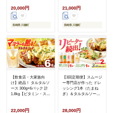
ン・スタンド】
20,000円
21,000円
[OAK001] / 野菜ドレッ
シング サラダ 調味料
ベジタブルドレッシン
グ 添加物不使用 和風ド
長崎県 川棚町
長崎県 川棚町
レッシング タマネギド
レッシング ニンジン
【飲食店・大家族向
【3回定期便】スムージ
け】絶品！ タルタルソ
ー専門店が作った ドレ
ース 300g×6パック 計
ッシング1本（たまね
1.8kg【ビタミン・スタ
ぎ）＆タルタルソース
ンド】 [OAK020] / 調味
1個【ビタミン・スタン
料 マヨネーズ タルタル
ド】 [OAK077]
22,000円
28,000円
照り焼き チキン南蛮 調