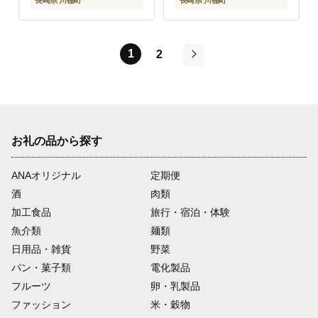
長崎県 川棚町
長崎県 川棚町
レッシング ニンジン タ
ルタル マヨネーズ
1
2
次
お礼の品から探す
ANAオリジナル
定期便
酒
肉類
加工食品
旅行・宿泊・体験
魚介類
麺類
日用品・雑貨
野菜
パン・菓子類
電化製品
フルーツ
卵・乳製品
ファッション
米・穀物