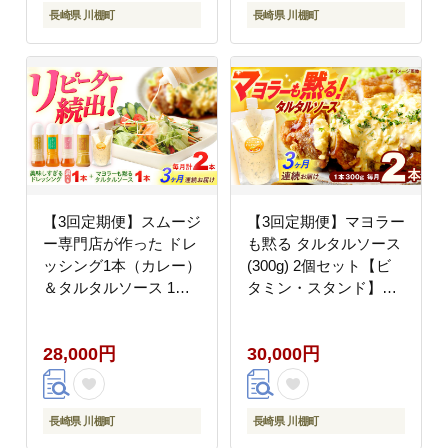
長崎県 川棚町
長崎県 川棚町
【3回定期便】スムージ
【3回定期便】マヨラー
ー専門店が作った ドレ
も黙る タルタルソース
ッシング1本（カレー）
(300g) 2個セット【ビ
＆タルタルソース 1個
タミン・スタンド】
【ビタミン・スタン
[OAK071]
ド】 [OAK095]
28,000円
30,000円
長崎県 川棚町
長崎県 川棚町