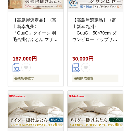
【高島屋選定品】〈富
【高島屋選定品】〈富
士新幸九州〉
士新幸九州〉
「GuuG」クイーン 羽
「GuuG」50×70cm ダ
毛合掛けふとん マザー
ウンピロー アップサイ
ホワイトダックダウン
クル ダウン50%《壱岐
93％《壱岐市》 羽毛
市》[JFJ043] 30000
167,000円
30,000円
布団 羽毛布団 合掛け
30000円 3万円
[JFJ041] 200000
200000円 20万円
長崎県 壱岐市
長崎県 壱岐市