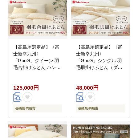
【高島屋選定品】〈富
【高島屋選定品】〈富
士新幸九州〉
士新幸九州〉
「GuuG」クイーン 羽
「GuuG」シングル 羽
毛合掛けふとん ハンガ
毛肌掛けふとん（ダウ
リーホワイトダック ダ
ンケット） ホワイトダ
ウン90％《壱岐市》合
ック ダウン90％《壱岐
125,000円
48,000円
掛け 羽毛 布団[JFJ056]
市》
羽毛布団 100000
100000円 10万円
長崎県 壱岐市
長崎県 壱岐市