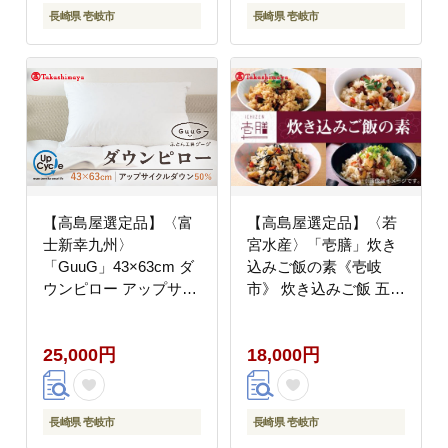
長崎県 壱岐市
長崎県 壱岐市
【高島屋選定品】〈富
【高島屋選定品】〈若
士新幸九州〉
宮水産〉「壱膳」炊き
「GuuG」43×63cm ダ
込みご飯の素《壱岐
ウンピロー アップサイ
市》 炊き込みご飯 五目
クル ダウン50%《壱岐
飯 [JFJ009] 18000
市》布団 羽毛 枕
18000円 惣菜・レトル
25,000円
18,000円
[JFJ010]
ト
長崎県 壱岐市
長崎県 壱岐市