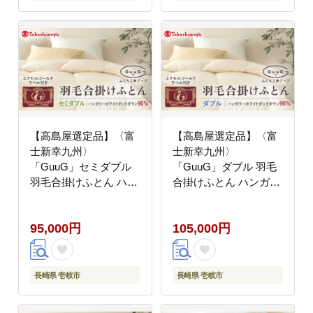
【高島屋選定品】〈富
【高島屋選定品】〈富
士新幸九州〉
士新幸九州〉
「GuuG」セミダブル
「GuuG」ダブル 羽毛
羽毛合掛けふとん ハン
合掛けふとん ハンガリ
ガリーホワイトダック
ーホワイトダック ダウ
ダウン90％《壱岐市》
ン90％《壱岐市》合掛
95,000円
105,000円
合掛け 羽毛 布団
け 羽毛 布団 [JFJ055]
[JFJ054] 95000 95000
羽毛布団 100000
円 羽毛布団
100000円 10万円
長崎県 壱岐市
長崎県 壱岐市