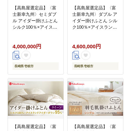
【高島屋選定品】〈富
【高島屋選定品】〈富
士新幸九州〉セミダブ
士新幸九州〉ダブル ア
ル アイダー掛けふとん
イダー掛けふとん シル
シルク100％×アイスラ
ク100％×アイスランド
ンドアイダー ダウン
アイダー ダウン95％
95％ 《壱岐市》 羽毛
《壱岐市》 羽毛 寝具
4,000,000円
4,600,000円
寝具 羽毛布団 アイダー
羽毛布団 アイダー
[JFJ045] 400万
[JFJ046] 460万
4000000 4000000円
4500000 4500000円
400万円
450万円
長崎県 壱岐市
長崎県 壱岐市
【高島屋選定品】〈富
【高島屋選定品】〈富