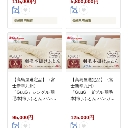
115,000円
5,800,000円
羽毛 布団 本掛け
羽毛布団 アイダー
[JFJ050] 羽毛布団
[JFJ048] 580万
100000 100000円 10万
6000000 6000000円
円
600万円
長崎県 壱岐市
長崎県 壱岐市
【高島屋選定品】〈富
【高島屋選定品】〈富
士新幸九州〉
士新幸九州〉
「GuuG」シングル 羽
「GuuG」ダブル 羽毛
毛本掛けふとん ハンガ
本掛けふとん ハンガリ
リーホワイトダック ダ
ーホワイトダック ダウ
ウン90％《壱岐市》羽
ン90％《壱岐市》羽毛
95,000円
125,000円
毛 布団 本掛け
布団 本掛け [JFJ051]
[JFJ049] 95000 95000
羽毛布団 100000