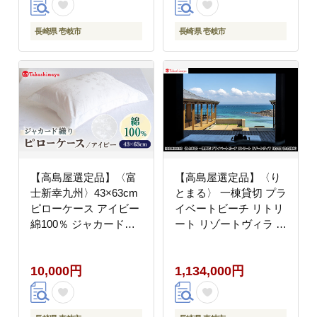
ズン対応 羽毛布団 肌掛
ズン対応 羽毛布団 肌掛
け布団 国産 日本製
け布団 国産 日本製
長崎県 壱岐市
長崎県 壱岐市
[JFJ065] 68000 68000
[JFJ066] 77000 77000
円
円
【高島屋選定品】〈富
【高島屋選定品】〈り
士新幸九州〉43×63cm
とまる〉 一棟貸切 プラ
ピローケース アイビー
イベートビーチ リトリ
綿100％ ジャカード
ート リゾートヴィラ 1
《壱岐市》枕 寝具 国産
泊2日（2名様分）
日本製 [JFJ077] 10000
[JFJ079]
10,000円
1,134,000円
10000円 1万円