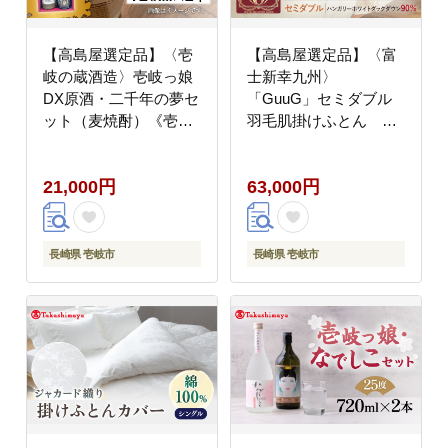
【高島屋選定品】〈壱
【高島屋選定品】〈富
岐の蔵酒造〉壱岐っ娘
士新幸九州〉
DX原酒・二千年の夢セ
「GuuG」セミダブル
ット（麦焼酎）《壱岐
羽毛肌掛けふとん ハ
市》 酒 焼酎 むぎ焼酎
ンガリーホワイトダッ
[JFJ014]
ク ダウン90％《壱岐
21,000円
63,000円
市》 寝具 ダウンケット
布団 クール寝具 オール
シーズン対応 羽毛布団
肌掛け布団 国産 日本製
長崎県 壱岐市
長崎県 壱岐市
[JFJ064] 63000 63000
円