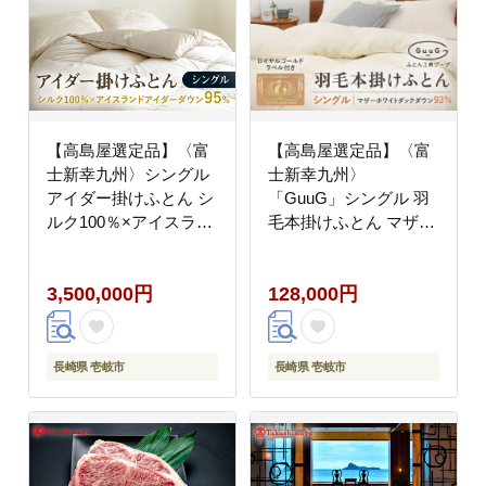
【高島屋選定品】〈富
【高島屋選定品】〈富
士新幸九州〉シングル
士新幸九州〉
アイダー掛けふとん シ
「GuuG」シングル 羽
ルク100％×アイスラン
毛本掛けふとん マザー
ドアイダー ダウン95％
ホワイトダックダウン
《壱岐市》 羽毛 寝具
93％《壱岐市》 布団
3,500,000円
128,000円
羽毛布団 アイダー
羽毛布団 本掛け
[JFJ012] 350万
[JFJ003] 12万8千
3500000 3500000円
100000 100000円 10万
350万円
円
長崎県 壱岐市
長崎県 壱岐市