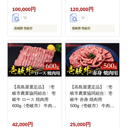
93％《壱岐市》 羽毛
ン93％《壱岐市》 羽毛
100,000円
120,000円
布団 羽毛布団 合掛け
布団 羽毛布団 合掛け
[JFJ038] 10万 100000
[JFJ039] 12万 100000
100000円 10万円
100000円 10万円
長崎県 壱岐市
長崎県 壱岐市
【高島屋選定品】〈壱
【高島屋選定品】〈壱
岐市農業協同組合〉 壱
岐市農業協同組合〉壱
岐牛 ロース 焼肉用
岐牛 赤身 焼肉用
600g《壱岐市》 牛肉
500g《壱岐市》 牛肉
焼肉 [JFJ030] 42000
焼肉 [JFJ031] 25000
42000円
25000円
42,000円
25,000円