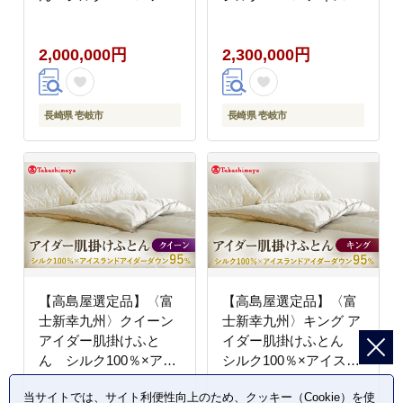
スランドアイダー ダウ
ンドアイダー ダウン
ン95％《壱岐市》寝具
95％《壱岐市》寝具 ダ
2,000,000円
2,300,000円
ダウンケット 布団 クー
ウンケット 布団 クール
ル寝具 オールシーズン
寝具 オールシーズン対
対応 羽毛布団 肌掛け布
応 羽毛布団 肌掛け布団
団 国産 日本製
国産 日本製 [JFJ061]
長崎県 壱岐市
長崎県 壱岐市
[JFJ060] 2000000
2000000 2000000円
2000000円 200万円
200万円
【高島屋選定品】〈富
【高島屋選定品】〈富
士新幸九州〉クイーン
士新幸九州〉キング ア
アイダー肌掛けふと
イダー肌掛けふとん
ん シルク100％×アイ
シルク100％×アイスラ
スランドアイダー ダウ
ンドアイダー ダウン
当サイトでは、サイト利便性向上のため、クッキー（Cookie）を使
ン95％《壱岐市》寝具
95％《壱岐市》寝具 ダ