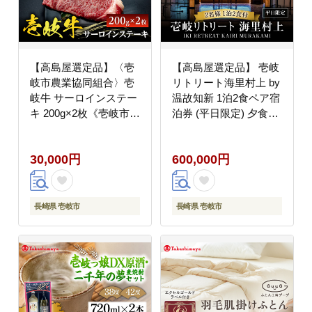
【高島屋選定品】〈壱
【高島屋選定品】 壱岐
岐市農業協同組合〉壱
リトリート海里村上 by
岐牛 サーロインステー
温故知新 1泊2食ペア宿
キ 200g×2枚《壱岐市》
泊券 (平日限定) 夕食ア
牛肉 サーロイン ステー
ップグレード「プレミ
キ 焼肉 [JFJ006] 30000
アム会席」《壱岐市》
30,000円
600,000円
30000円 3万円
[JFJ002] 600000
600000円 60万円
長崎県 壱岐市
長崎県 壱岐市