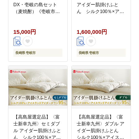
DX・壱岐の島セット
アイダー肌掛けふと
（麦焼酎）《壱岐市》
ん シルク100％×アイ
酒 焼酎 むぎ焼酎 セッ
スランドアイダー ダウ
ト [JFJ013]
ン95％《壱岐市》 寝具
15,000円
1,600,000円
ダウンケット 布団 クー
ル寝具 オールシーズン
対応 羽毛布団 肌掛け布
団 国産 日本製
長崎県 壱岐市
長崎県 壱岐市
[JFJ059] 1500000
1500000円 150万円
【高島屋選定品】〈富
【高島屋選定品】〈富
士新幸九州〉セミダブ
士新幸九州〉ダブル ア
ル アイダー肌掛けふと
イダー肌掛けふとん
ん シルク100％×アイ
シルク100％×アイスラ