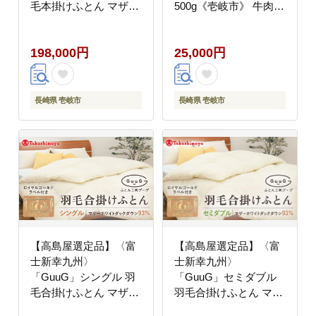
毛本掛けふとん マザー
500g《壱岐市》 牛肉
ホワイトダックダウン
すき焼き しゃぶしゃぶ
93％《壱岐市》 布団
[JFJ032] 25000 25000
198,000円
25,000円
羽毛布団 本掛け
円
[JFJ037] 200000
200000円 20万円
長崎県 壱岐市
長崎県 壱岐市
【高島屋選定品】〈富
【高島屋選定品】〈富
士新幸九州〉
士新幸九州〉
「GuuG」シングル 羽
「GuuG」セミダブル
毛合掛けふとん マザー
羽毛合掛けふとん マザ
ホワイトダックダウン
ーホワイトダックダウ