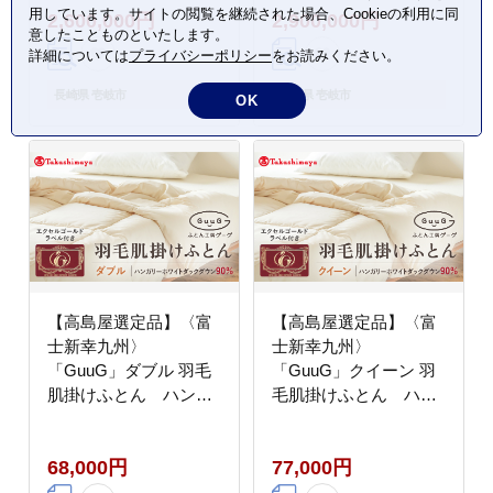
用しています。サイトの閲覧を継続された場合、Cookieの利用に同
2,600,000円
2,900,000円
ダウンケット 布団 クー
ウンケット 布団 クール
意したことものといたします。
ル寝具 オールシーズン
寝具 オールシーズン対
詳細については
プライバシーポリシー
をお読みください。
対応 羽毛布団 肌掛け布
応 羽毛布団 肌掛け布団
団 国産 日本製
国産 日本製 [JFJ063]
長崎県 壱岐市
長崎県 壱岐市
OK
[JFJ062] 2500000
3000000 3000000円
2500000円 250万円
300万円
【高島屋選定品】〈富
【高島屋選定品】〈富
士新幸九州〉
士新幸九州〉
「GuuG」ダブル 羽毛
「GuuG」クイーン 羽
肌掛けふとん ハンガ
毛肌掛けふとん ハン
リーホワイトダック ダ
ガリーホワイトダック
ウン90％《壱岐市》寝
ダウン90％《壱岐市》
68,000円
77,000円
具 ダウンケット 布団
寝具 ダウンケット 布団
クール寝具 オールシー
クール寝具 オールシー