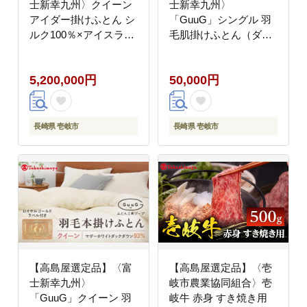
士新幸九州〉クイーン
士新幸九州〉
アイダー掛けふとん シ
「GuuG」シングル 羽
ルク100％×アイスラン
毛肌掛けふとん（ダウ
ドアイダー ダウン95％
ンケット） マザーホワ
《壱岐市》 羽毛 寝具
イトダックダウン93％
5,200,000円
50,000円
羽毛布団 アイダー
《壱岐市》 50000
[JFJ047] 520万
50000円 5万円
5000000 5000000円
500万円
長崎県 壱岐市
長崎県 壱岐市
【高島屋選定品】〈富
【高島屋選定品】〈壱
士新幸九州〉
岐市農業協同組合〉壱
「GuuG」クイーン 羽
岐牛 赤身 すき焼き用