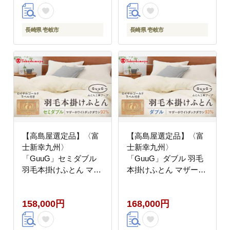
長崎県 壱岐市
長崎県 壱岐市
【高島屋選定品】〈富
【高島屋選定品】〈富
士新幸九州〉
士新幸九州〉
「GuuG」セミダブル
「GuuG」ダブル 羽毛
羽毛本掛けふとん マザ
本掛けふとん マザーホ
ーホワイトダックダウ
ワイトダックダウン
ン93％《壱岐市》 布団
93％《壱岐市》 布団
158,000円
168,000円
羽毛布団 本掛け
羽毛布団 本掛け
[JFJ035] 200000
[JFJ036] 200000
200000円 20万円
200000円 20万円