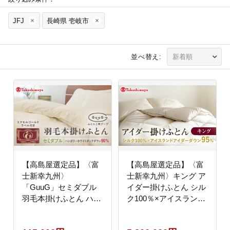
JFJ
長崎県 壱岐市
並べ替え:
【高島屋選定品】〈富
【高島屋選定品】〈富
士新幸九州〉
士新幸九州〉キング ア
「GuuG」セミダブル
イダー掛けふとん シル
羽毛本掛けふとん ハン
ク100％×アイスランド
ガリーホワイトダック
アイダー ダウン95％
ダウン90％《壱岐市》
《壱岐市》 羽毛 寝具