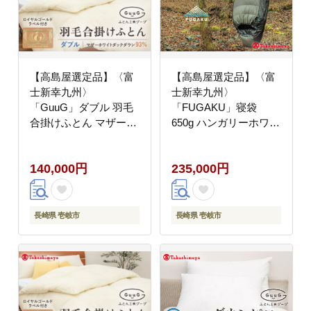
【高島屋選定品】〈富
【高島屋選定品】〈富
士新幸九州〉
士新幸九州〉
「GuuG」ダブル 羽毛
「FUGAKU」寝袋
合掛けふとん マザーホ
650g ハンガリーホワイ
ワイトダックダウン
トダック ダウン90％・
93％《壱岐市》 羽毛
400dp（グレー×ブラッ
140,000円
235,000円
布団 羽毛布団 合掛け
ク）《壱岐市》 キャン
[JFJ040] 14万 100000
プ アウトドア 寝具 羽
100000円 10万円
毛 [JFJ044] 200000
200000円 20万円
長崎県 壱岐市
長崎県 壱岐市