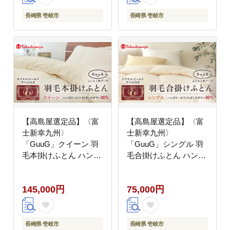
円 羽毛布団
100000円 10万円
長崎県 壱岐市
長崎県 壱岐市
【高島屋選定品】〈富
【高島屋選定品】〈富
士新幸九州〉
士新幸九州〉
「GuuG」クイーン 羽
「GuuG」シングル 羽
毛本掛けふとん ハンガ
毛合掛けふとん ハンガ
リーホワイトダック ダ
リーホワイトダック ダ
ウン90％《壱岐市》羽
ウン90％《壱岐市》合
145,000円
75,000円
毛 布団 本掛け
掛け 羽毛 布団
[JFJ052] 羽毛布団
[JFJ053] 75000 75000
100000 100000円 10万
円 羽毛布団
円
長崎県 壱岐市
長崎県 壱岐市