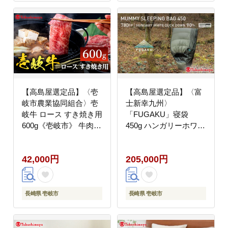
【高島屋選定品】〈壱
【高島屋選定品】〈富
岐市農業協同組合〉壱
士新幸九州〉
岐牛 ロース すき焼き用
「FUGAKU」寝袋
600g《壱岐市》 牛肉
450g ハンガリーホワイ
鍋 すき焼き しゃぶしゃ
トダック ダウン90％・
ぶ [JFJ007] 42000
400dp（グレー×ブラッ
42,000円
205,000円
42000円
ク）《壱岐市》 アウト
ドア キャンプ 寝具 羽
毛 [JFJ011] 200000
200000円 20万円
長崎県 壱岐市
長崎県 壱岐市