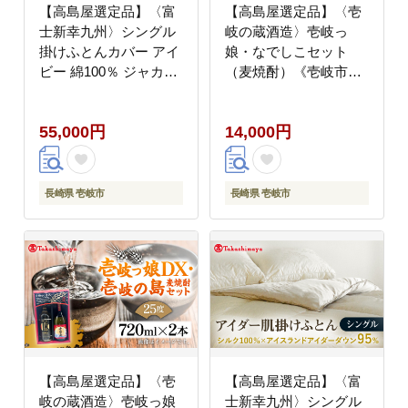
【高島屋選定品】〈富
【高島屋選定品】〈壱
士新幸九州〉シングル
岐の蔵酒造〉壱岐っ
掛けふとんカバー アイ
娘・なでしこセット
ビー 綿100％ ジャカー
（麦焼酎）《壱岐市》
ド《壱岐市》 寝具 ふと
酒 焼酎 むぎ焼酎 セッ
んカバー 布団カバー 国
ト [JFJ004] 13000
55,000円
14,000円
産 日本製 掛け布団
13000円
[JFJ067]
長崎県 壱岐市
長崎県 壱岐市
【高島屋選定品】〈壱
【高島屋選定品】〈富
岐の蔵酒造〉壱岐っ娘
士新幸九州〉シングル