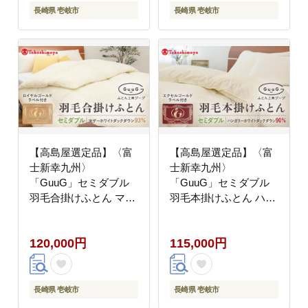
長崎県 壱岐市
長崎県 壱岐市
【高島屋選定品】〈富
【高島屋選定品】〈富
士新幸九州〉
士新幸九州〉
「GuuG」セミダブル
「GuuG」セミダブル
羽毛合掛けふとん マザ
羽毛本掛けふとん ハン
ーホワイトダックダウ
ガリーホワイトダック
ン93％《壱岐市》 羽毛
ダウン90％《壱岐市》
120,000円
115,000円
布団 羽毛布団 合掛け
羽毛 布団 本掛け
[JFJ039] 12万 100000
[JFJ050] 羽毛布団
100000円 10万円
100000 100000円 10万
円
長崎県 壱岐市
長崎県 壱岐市