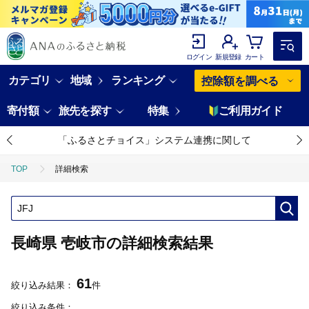
ログイン
新規登録
カート
カテゴリ
地域
ランキング
控除額を調べる
寄付額
旅先を探す
特集
ご利用ガイド
「ふるさとチョイス」システム連携に関して
TOP
詳細検索
長崎県 壱岐市の詳細検索結果
61
絞り込み結果：
件
絞り込み条件：