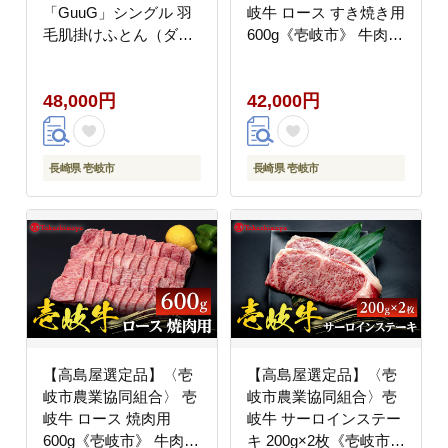
「GuuG」シングル 羽
岐牛 ロース すき焼き用
毛肌掛けふとん（ダウ
600g《壱岐市》 牛肉
ンケット） ホワイトダ
鍋 すき焼き しゃぶしゃ
ック ダウン90％《壱岐
ぶ [JFJ007] 42000
48,000円
42,000円
市》
42000円
長崎県 壱岐市
長崎県 壱岐市
【高島屋選定品】〈壱
【高島屋選定品】〈壱
岐市農業協同組合〉 壱
岐市農業協同組合〉壱
岐牛 ロース 焼肉用
岐牛 サーロインステー
600g《壱岐市》 牛肉
キ 200g×2枚《壱岐市》