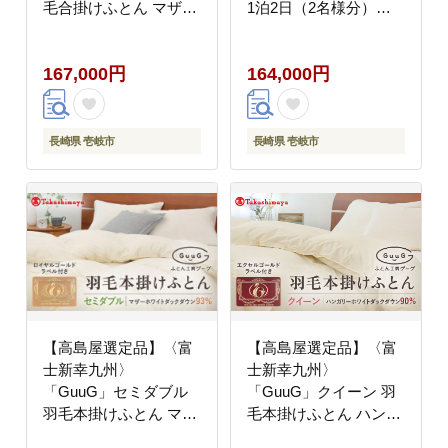
毛合掛けふとん マザー
1泊2日（2名様分）
ホワイトダックダウン
[JFJ080]
93％《壱岐市》 羽毛
167,000円
164,000円
布団 羽毛布団 合掛け
[JFJ041] 200000
200000円 20万円
長崎県 壱岐市
長崎県 壱岐市
【高島屋選定品】〈富
【高島屋選定品】〈富
士新幸九州〉
士新幸九州〉
「GuuG」セミダブル
「GuuG」クイーン 羽
羽毛本掛けふとん マザ
毛本掛けふとん ハンガ
ーホワイトダックダウ
リーホワイトダック ダ