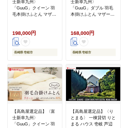
士新幸九州〉
士新幸九州〉
「GuuG」クイーン 羽
「GuuG」ダブル 羽毛
毛本掛けふとん マザー
本掛けふとん マザーホ
ホワイトダックダウン
ワイトダックダウン
93％《壱岐市》 布団
93％《壱岐市》 布団
198,000円
168,000円
羽毛布団 本掛け
羽毛布団 本掛け
[JFJ037] 200000
[JFJ036] 200000
200000円 20万円
200000円 20万円
長崎県 壱岐市
長崎県 壱岐市
【高島屋選定品】〈富
【高島屋選定品】〈り
士新幸九州〉
とまる〉 一棟貸切 りと
「GuuG」クイーン 羽
まる ハウス 壱岐 芦辺