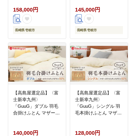
ン93％《壱岐市》 布団
ウン90％《壱岐市》羽
158,000円
145,000円
羽毛布団 本掛け
毛 布団 本掛け
[JFJ035] 200000
[JFJ052] 羽毛布団
200000円 20万円
100000 100000円 10万
円
長崎県 壱岐市
長崎県 壱岐市
【高島屋選定品】〈富
【高島屋選定品】〈富
士新幸九州〉
士新幸九州〉
「GuuG」ダブル 羽毛
「GuuG」シングル 羽
合掛けふとん マザーホ
毛本掛けふとん マザー
ワイトダックダウン
ホワイトダックダウン
93％《壱岐市》 羽毛
93％《壱岐市》 布団
140,000円
128,000円
布団 羽毛布団 合掛け
羽毛布団 本掛け