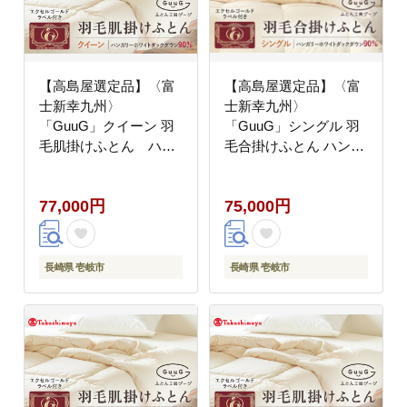
【高島屋選定品】〈富
【高島屋選定品】〈富
士新幸九州〉
士新幸九州〉
「GuuG」クイーン 羽
「GuuG」シングル 羽
毛肌掛けふとん ハン
毛合掛けふとん ハンガ
ガリーホワイトダック
リーホワイトダック ダ
ダウン90％《壱岐市》
ウン90％《壱岐市》合
77,000円
75,000円
寝具 ダウンケット 布団
掛け 羽毛 布団
クール寝具 オールシー
[JFJ053] 75000 75000
ズン対応 羽毛布団 肌掛
円 羽毛布団
け布団 国産 日本製
長崎県 壱岐市
長崎県 壱岐市
[JFJ066] 77000 77000
円