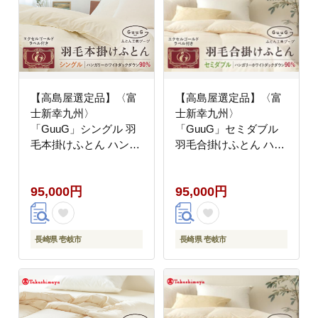
【高島屋選定品】〈富
【高島屋選定品】〈富
士新幸九州〉
士新幸九州〉
「GuuG」シングル 羽
「GuuG」セミダブル
毛本掛けふとん ハンガ
羽毛合掛けふとん ハン
リーホワイトダック ダ
ガリーホワイトダック
ウン90％《壱岐市》羽
ダウン90％《壱岐市》
95,000円
95,000円
毛 布団 本掛け
合掛け 羽毛 布団
[JFJ049] 95000 95000
[JFJ054] 95000 95000
円 羽毛布団
円 羽毛布団
長崎県 壱岐市
長崎県 壱岐市