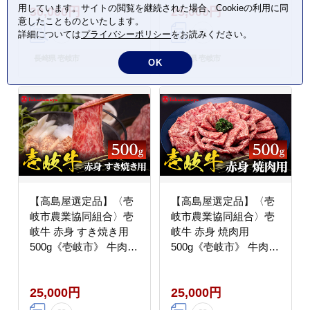
用しています。サイトの閲覧を継続された場合、Cookieの利用に同
30,000円
25,000円
30000円 3万円
[JFJ010]
意したことものといたします。
詳細については
プライバシーポリシー
をお読みください。
長崎県 壱岐市
長崎県 壱岐市
OK
【高島屋選定品】〈壱
【高島屋選定品】〈壱
岐市農業協同組合〉壱
岐市農業協同組合〉壱
岐牛 赤身 すき焼き用
岐牛 赤身 焼肉用
500g《壱岐市》 牛肉
500g《壱岐市》 牛肉
すき焼き しゃぶしゃぶ
焼肉 [JFJ031] 25000
[JFJ032] 25000 25000
25000円
25,000円
25,000円
円