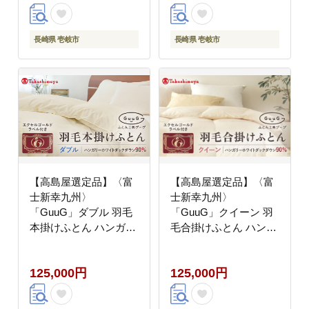
[JFJ040] 14万 100000
[JFJ003] 12万8千
100000円 10万円
100000 100000円 10万
円
長崎県 壱岐市
長崎県 壱岐市
【高島屋選定品】〈富
【高島屋選定品】〈富
士新幸九州〉
士新幸九州〉
「GuuG」ダブル 羽毛
「GuuG」クイーン 羽
本掛けふとん ハンガリ
毛合掛けふとん ハンガ
ーホワイトダック ダウ
リーホワイトダック ダ
ン90％《壱岐市》羽毛
ウン90％《壱岐市》合
125,000円
125,000円
布団 本掛け [JFJ051]
掛け 羽毛 布団[JFJ056]
羽毛布団 100000
羽毛布団 100000
100000円 10万円
100000円 10万円