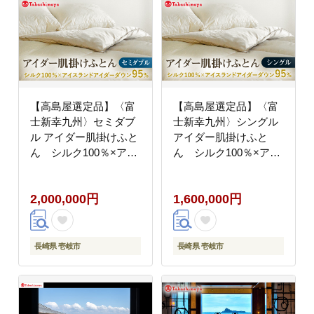
【高島屋選定品】〈富
【高島屋選定品】〈富
士新幸九州〉セミダブ
士新幸九州〉シングル
ル アイダー肌掛けふと
アイダー肌掛けふと
ん シルク100％×アイ
ん シルク100％×アイ
スランドアイダー ダウ
スランドアイダー ダウ
ン95％《壱岐市》寝具
ン95％《壱岐市》 寝具
2,000,000円
1,600,000円
ダウンケット 布団 クー
ダウンケット 布団 クー
ル寝具 オールシーズン
ル寝具 オールシーズン
対応 羽毛布団 肌掛け布
対応 羽毛布団 肌掛け布
団 国産 日本製
団 国産 日本製
長崎県 壱岐市
長崎県 壱岐市
[JFJ060] 2000000
[JFJ059] 1500000
2000000円 200万円
1500000円 150万円