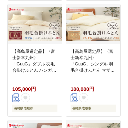
【高島屋選定品】〈富
【高島屋選定品】〈富
士新幸九州〉
士新幸九州〉
「GuuG」ダブル 羽毛
「GuuG」シングル 羽
合掛けふとん ハンガリ
毛合掛けふとん マザー
ーホワイトダック ダウ
ホワイトダックダウン
ン90％《壱岐市》合掛
93％《壱岐市》 羽毛
105,000円
100,000円
け 羽毛 布団 [JFJ055]
布団 羽毛布団 合掛け
羽毛布団 100000
[JFJ038] 10万 100000
100000円 10万円
100000円 10万円
長崎県 壱岐市
長崎県 壱岐市