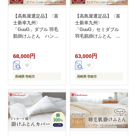
【高島屋選定品】〈富
【高島屋選定品】〈富
士新幸九州〉
士新幸九州〉
「GuuG」ダブル 羽毛
「GuuG」セミダブル
肌掛けふとん ハンガ
羽毛肌掛けふとん ハ
リーホワイトダック ダ
ンガリーホワイトダッ
ウン90％《壱岐市》寝
ク ダウン90％《壱岐
68,000円
63,000円
具 ダウンケット 布団
市》 寝具 ダウンケット
クール寝具 オールシー
布団 クール寝具 オール
ズン対応 羽毛布団 肌掛
シーズン対応 羽毛布団
け布団 国産 日本製
肌掛け布団 国産 日本製
長崎県 壱岐市
長崎県 壱岐市
[JFJ065] 68000 68000
[JFJ064] 63000 63000
円
円