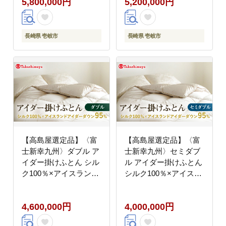
5,800,000円
5,200,000円
羽毛布団 アイダー
羽毛布団 アイダー
[JFJ048] 580万
[JFJ047] 520万
6000000 6000000円
5000000 5000000円
600万円
500万円
長崎県 壱岐市
長崎県 壱岐市
【高島屋選定品】〈富
【高島屋選定品】〈富
士新幸九州〉ダブル ア
士新幸九州〉セミダブ
イダー掛けふとん シル
ル アイダー掛けふとん
ク100％×アイスランド
シルク100％×アイスラ
アイダー ダウン95％
ンドアイダー ダウン
《壱岐市》 羽毛 寝具
95％ 《壱岐市》 羽毛
4,600,000円
4,000,000円
羽毛布団 アイダー
寝具 羽毛布団 アイダー
[JFJ046] 460万
[JFJ045] 400万