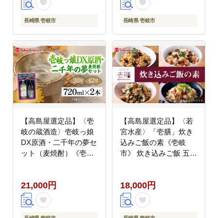
長崎県 壱岐市
長崎県 壱岐市
【高島屋選定品】〈壱
【高島屋選定品】〈若
岐の蔵酒造〉壱岐っ娘
宮水産〉「壱膳」炊き
DX原酒・二千年の夢セ
込みご飯の素《壱岐
ット（麦焼酎）《壱岐
市》 炊き込みご飯 五目
市》 酒 焼酎 むぎ焼酎
飯 [JFJ009] 18000
[JFJ014]
18000円 惣菜・レトル
21,000円
18,000円
ト