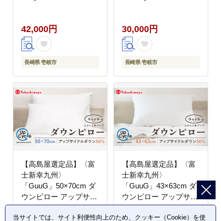
焼肉 [JFJ030] 42000
牛肉 サーロイン ステー
42000円
キ 焼肉 [JFJ006] 30000
42,000円
30,000円
30000円 3万円
長崎県 壱岐市
長崎県 壱岐市
【高島屋選定品】〈富
【高島屋選定品】〈富
士新幸九州〉
士新幸九州〉
「GuuG」50×70cm ダ
「GuuG」43×63cm ダ
ウンピロー アップサイ
ウンピロー アップサイ
クル ダウン50%《壱岐
クル ダウン50%《壱岐
当サイトでは、サイト利便性向上のため、クッキー（Cookie）を使
市》[JFJ043] 30000
市》布団 羽毛 枕