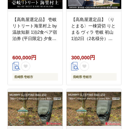
【高島屋選定品】 壱岐
【高島屋選定品】〈り
リトリート海里村上 by
とまる〉一棟貸切 りと
温故知新 1泊2食ペア宿
まる ヴィラ 壱岐 初山
泊券 (平日限定) 夕食ア
1泊2日（2名様分）
ップグレード「プレミ
[JFJ081]
アム会席」《壱岐市》
600,000円
300,000円
[JFJ002] 600000
600000円 60万円
長崎県 壱岐市
長崎県 壱岐市