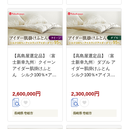
3000000 3000000円
300万円
【高島屋選定品】〈富
【高島屋選定品】〈富
士新幸九州〉クイーン
士新幸九州〉ダブル ア
アイダー肌掛けふと
イダー肌掛けふとん
ん シルク100％×アイ
シルク100％×アイスラ
スランドアイダー ダウ
ンドアイダー ダウン
ン95％《壱岐市》寝具
95％《壱岐市》寝具 ダ
2,600,000円
2,300,000円
ダウンケット 布団 クー
ウンケット 布団 クール
ル寝具 オールシーズン
寝具 オールシーズン対
対応 羽毛布団 肌掛け布
応 羽毛布団 肌掛け布団
団 国産 日本製
国産 日本製 [JFJ061]
長崎県 壱岐市
長崎県 壱岐市
[JFJ062] 2500000
2000000 2000000円
2500000円 250万円
200万円