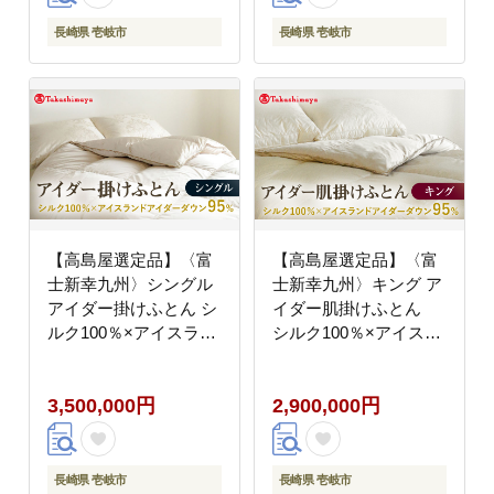
4500000 4500000円
4000000 4000000円
450万円
400万円
長崎県 壱岐市
長崎県 壱岐市
【高島屋選定品】〈富
【高島屋選定品】〈富
士新幸九州〉シングル
士新幸九州〉キング ア
アイダー掛けふとん シ
イダー肌掛けふとん
ルク100％×アイスラン
シルク100％×アイスラ
ドアイダー ダウン95％
ンドアイダー ダウン
《壱岐市》 羽毛 寝具
95％《壱岐市》寝具 ダ
3,500,000円
2,900,000円
羽毛布団 アイダー
ウンケット 布団 クール
[JFJ012] 350万
寝具 オールシーズン対
3500000 3500000円
応 羽毛布団 肌掛け布団
350万円
国産 日本製 [JFJ063]
長崎県 壱岐市
長崎県 壱岐市