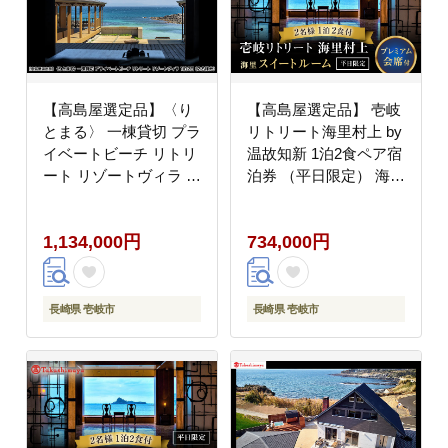
【高島屋選定品】〈り
【高島屋選定品】 壱岐
とまる〉 一棟貸切 プラ
リトリート海里村上 by
イベートビーチ リトリ
温故知新 1泊2食ペア宿
ート リゾートヴィラ 1
泊券 （平日限定） 海里
泊2日（2名様分）
スイートルーム 夕食
[JFJ079]
アップグレード「プレ
1,134,000円
734,000円
ミアム会席」《壱岐
市》 [JFJ058] 700000
700000円 70万円
長崎県 壱岐市
長崎県 壱岐市