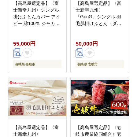
【高島屋選定品】〈富
【高島屋選定品】〈富
士新幸九州〉シングル
士新幸九州〉
掛けふとんカバー アイ
「GuuG」シングル 羽
ビー 綿100％ ジャカー
毛肌掛けふとん（ダウ
ド《壱岐市》 寝具 ふと
ンケット） マザーホワ
んカバー 布団カバー 国
イトダックダウン93％
55,000円
50,000円
産 日本製 掛け布団
《壱岐市》 50000
[JFJ067]
50000円 5万円
長崎県 壱岐市
長崎県 壱岐市
【高島屋選定品】〈富
【高島屋選定品】〈壱
士新幸九州〉
岐市農業協同組合〉壱