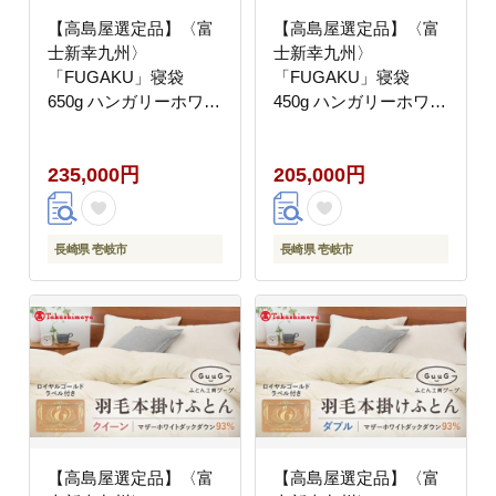
【高島屋選定品】〈富
【高島屋選定品】〈富
士新幸九州〉
士新幸九州〉
「FUGAKU」寝袋
「FUGAKU」寝袋
650g ハンガリーホワイ
450g ハンガリーホワイ
トダック ダウン90％・
トダック ダウン90％・
400dp（グレー×ブラッ
400dp（グレー×ブラッ
235,000円
205,000円
ク）《壱岐市》 キャン
ク）《壱岐市》 アウト
プ アウトドア 寝具 羽
ドア キャンプ 寝具 羽
毛 [JFJ044] 200000
毛 [JFJ011] 200000
200000円 20万円
200000円 20万円
長崎県 壱岐市
長崎県 壱岐市
【高島屋選定品】〈富
【高島屋選定品】〈富