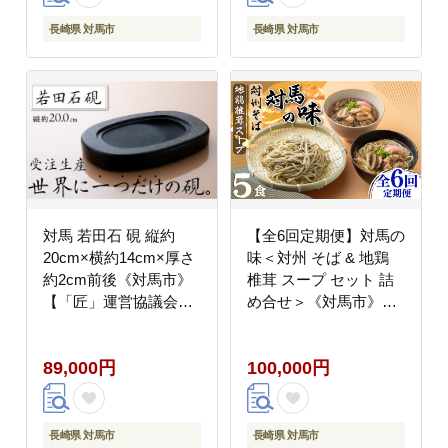
長崎県 対馬市
長崎県 対馬市
対馬 若田石 硯 縦約
【全6回定期便】対馬の
20cm×横約14cm×厚さ
味＜対州 そば & 地鶏
約2cm前後《対馬市》
椎茸 スープ セット 詰
【「匠」運営協議会】
め合せ＞《対馬市》
九州 長崎 書道 受注生
【「匠」運営協議会】
産 [WBL003]
九州 長崎 麺 ご当地
89,000円
100,000円
[WBL005]
長崎県 対馬市
長崎県 対馬市