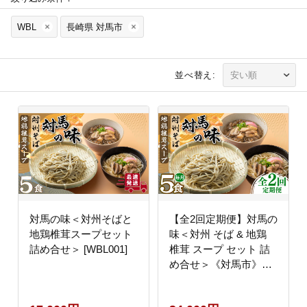
WBL
長崎県 対馬市
並べ替え:
対馬の味＜対州そばと
【全2回定期便】対馬の
地鶏椎茸スープセット
味＜対州 そば & 地鶏
詰め合せ＞ [WBL001]
椎茸 スープ セット 詰
め合せ＞《対馬市》
【「匠」運営協議会】
九州 長崎 麺 ご当地 冷