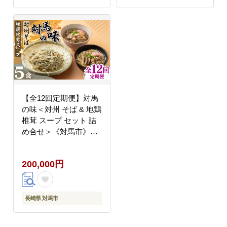
【全12回定期便】対馬
の味＜対州 そば & 地鶏
椎茸 スープ セット 詰
め合せ＞《対馬市》
【「匠」運営協議会】
九州 長崎 麺 ご当地
200,000円
[WBL006]
長崎県 対馬市