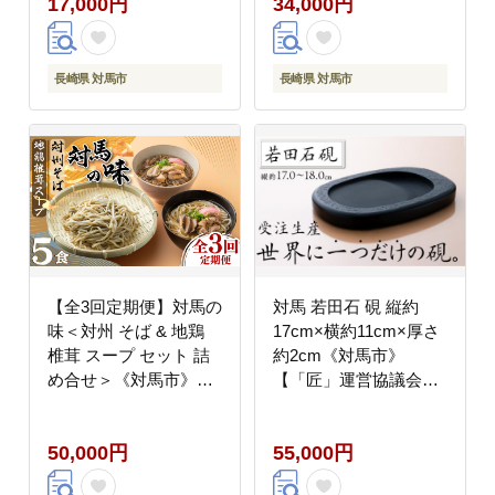
17,000円
34,000円
凍配送 [WBL007]
長崎県 対馬市
長崎県 対馬市
【全3回定期便】対馬の
対馬 若田石 硯 縦約
味＜対州 そば & 地鶏
17cm×横約11cm×厚さ
椎茸 スープ セット 詰
約2cm《対馬市》
め合せ＞《対馬市》
【「匠」運営協議会】
【「匠」運営協議会】
九州 長崎 書道 受注生
九州 長崎 麺 ご当地
産 すずり [WBL002]
50,000円
55,000円
[WBL004]