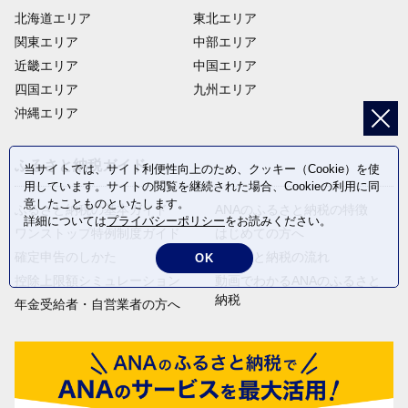
北海道エリア
東北エリア
関東エリア
中部エリア
近畿エリア
中国エリア
四国エリア
九州エリア
沖縄エリア
ふるさと納税ガイド
当サイトでは、サイト利便性向上のため、クッキー（Cookie）を使
用しています。サイトの閲覧を継続された場合、Cookieの利用に同
意したことものといたします。
ふるさと納税の基本ガイド
ANAのふるさと納税の特徴
詳細については
プライバシーポリシー
をお読みください。
ワンストップ特例制度ガイド
はじめての方へ
確定申告のしかた
ふるさと納税の流れ
OK
控除上限額シミュレーション
動画でわかるANAのふるさと
納税
年金受給者・自営業者の方へ