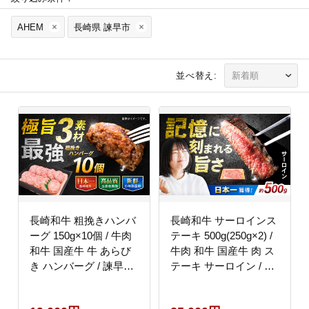
AHEM
長崎県 諫早市
並べ替え:
長崎和牛 粗挽きハンバ
長崎和牛 サーロインス
ーグ 150g×10個 / 牛肉
テーキ 500g(250g×2) /
和牛 国産牛 牛 あらび
牛肉 和牛 国産牛 肉 ス
き ハンバーグ / 諫早市
テーキ サーロイン / 諫
/ 肉の牛長 諫早店
早市 / 肉の牛長 諫早店
[AHEM003]
[AHEM001]