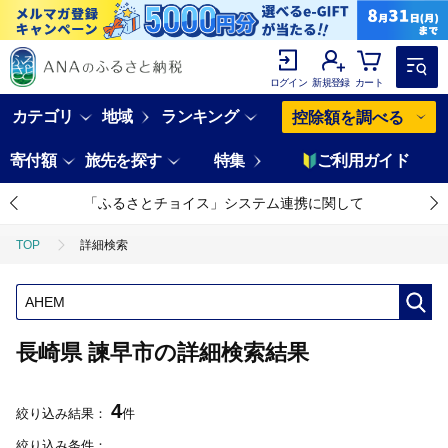
ログイン
新規登録
カート
カテゴリ
地域
ランキング
控除額を調べる
寄付額
旅先を探す
特集
ご利用ガイド
「ふるさとチョイス」システム連携に関して
TOP
詳細検索
長崎県 諫早市の詳細検索結果
4
絞り込み結果：
件
絞り込み条件：