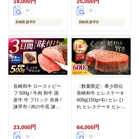
19,000円
25,000円
長崎県 諫早市
長崎県 諫早市
長崎和牛 ローストビー
〈数量限定〉希少部位
フ 500g / 牛肉 和牛 国
長崎和牛 ヒレステーキ
産牛 牛 ブロック 赤身 /
600g(150g×4) / ヒレ ひ
諫早市 / 肉の牛長 諫早
れ ヒレステーキ ヒレ肉
店 [AHEM002]
ステーキ ヒレ肉 長崎和
牛 ステーキ すてーき
23,000円
64,000円
和牛 4枚 / 諫早市 / 肉の
牛長 諫早店