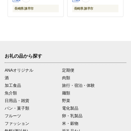
[AHEM004]
長崎県 諫早市
長崎県 諫早市
お礼の品から探す
ANAオリジナル
定期便
酒
肉類
加工食品
旅行・宿泊・体験
魚介類
麺類
日用品・雑貨
野菜
パン・菓子類
電化製品
フルーツ
卵・乳製品
ファッション
米・穀物
飲料(酒以外)
返礼品なし