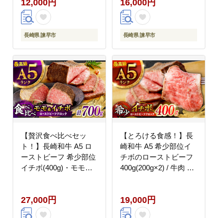
12,000円
16,000円
元 / 諫早市 / 野中精肉
店 [AHCW114]
長崎県 諫早市
長崎県 諫早市
【贅沢食べ比べセッ
【とろける食感！】長
ト！】長崎和牛 A5 ロ
崎和牛 A5 希少部位イ
ーストビーフ 希少部位
チボのローストビーフ
イチボ(400g)・モモ
400g(200g×2) / 牛肉 国
(300g) / 牛肉 国産 ろー
産 ろーすとびーふ ブロ
すとびーふ ブロック い
ック いちぼ / 諫早市 /
27,000円
19,000円
ちぼ 赤身 もも / 諫早市
野中精肉店 [AHCW093]
/ 野中精肉店