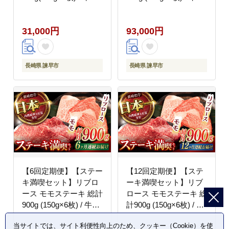
長崎和牛 A5ランク ス
ステーキ 長崎和牛 A5
テーキ / 諫早市 / 野中
ランク / 諫早市 / 野中
31,000円
93,000円
精肉店 [AHCW006]
精肉店 [AHCW007]
長崎県 諫早市
長崎県 諫早市
【6回定期便】【ステー
【12回定期便】【ステ
キ満喫セット】リブロ
ーキ満喫セット】リブ
ース モモステーキ 総計
ロース モモステーキ 総
900g (150g×6枚) / 牛肉
計900g (150g×6枚) / 牛
ステーキ 長崎和牛 A5
肉 ステーキ 長崎和牛
当サイトでは、サイト利便性向上のため、クッキー（Cookie）を使
ランク / 諫早市 / 野中
A5ランク / 諫早市 / 野