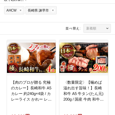
AHCW
長崎県 諫早市
並べ替え:
【肉のプロが贈る 究極
〈数量限定〉【噛めば
のカレー】長崎和牛 A5
溢れ出す旨味！】長崎
カレー 約240g×4袋 / カ
和牛 A5 牛タン(たん元)
レーライス かれー レト
200g / 国産 牛肉 和牛
ルト 牛 和牛 / 諫早市 /
牛たん ぎゅうたん ギュ
野中精肉店 [AHCW097]
ウタン タン たん たん