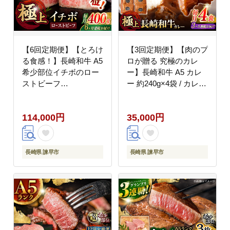
【6回定期便】【とろけ
【3回定期便】【肉のプ
る食感！】長崎和牛 A5
ロが贈る 究極のカレ
希少部位イチボのロー
ー】長崎和牛 A5 カレ
ストビーフ
ー 約240g×4袋 / カレー
400g(200g×2) / 牛肉 国
ライス かれー レトルト
産 ろーすとびーふ ブロ
牛 和牛 / 諫早市 / 野中
114,000円
35,000円
ック いちぼ / 諫早市 /
精肉店 [AHCW098]
野中精肉店 [AHCW095]
長崎県 諫早市
長崎県 諫早市