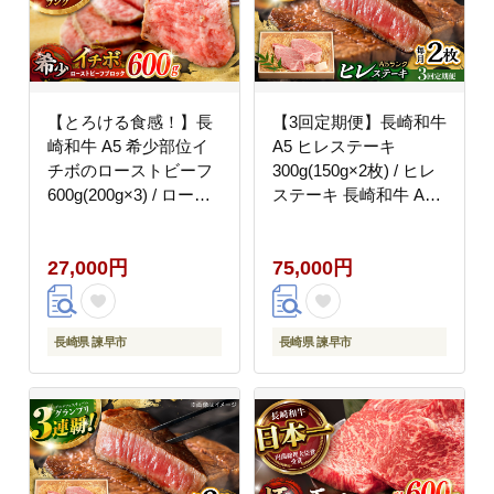
【とろける食感！】長
【3回定期便】長崎和牛
崎和牛 A5 希少部位イ
A5 ヒレステーキ
チボのローストビーフ
300g(150g×2枚) / ヒレ
600g(200g×3) / ロース
ステーキ 長崎和牛 A5
トビーフ 牛肉 国産 ろ
希少部位 / 諫早市 / 野
ーすとびーふ ブロック
中精肉店 [AHCW047]
27,000円
75,000円
いちぼ / 諫早市 / 野中
精肉店 [AHCW141]
長崎県 諫早市
長崎県 諫早市