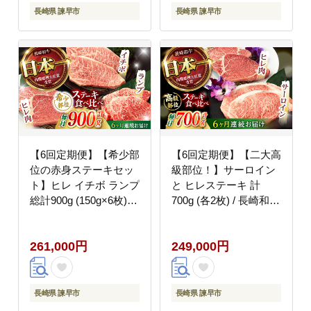
長崎県 諫早市
長崎県 諫早市
【6回定期便】【希少部
【6回定期便】【二大高
位の赤身ステーキセッ
級部位！】サーロイン
ト】ヒレ イチボ ランプ
と ヒレステーキ 計
総計900g (150g×6枚) /
700g (各2枚) / 長崎和牛
ステーキ 牛肉 長崎和牛
A5ランク 希少部位 / 諫
A5ランク / 諫早市 / 野
早市 / 野中精肉店
261,000円
249,000円
中精肉店 [AHCW073]
[AHCW082]
長崎県 諫早市
長崎県 諫早市