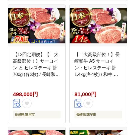
【12回定期便】【二大
【二大高級部位！】長
高級部位！】サーロイ
崎和牛 A5 サーロイ
ン と ヒレステーキ 計
ン・ヒレステーキ 計
700g (各2枚) / 長崎和牛
1.4kg(各4枚) / 和牛 牛
A5ランク 希少部位 / 諫
肉 肉 ステーキ すてー
早市 / 野中精肉店
き サーロイン さーろい
498,000円
81,000円
[AHCW083]
ん ヒレ ひれ A5ランク
希少部位 / 諫早市 / 野
中精肉店 [AHCW084]
長崎県 諫早市
長崎県 諫早市