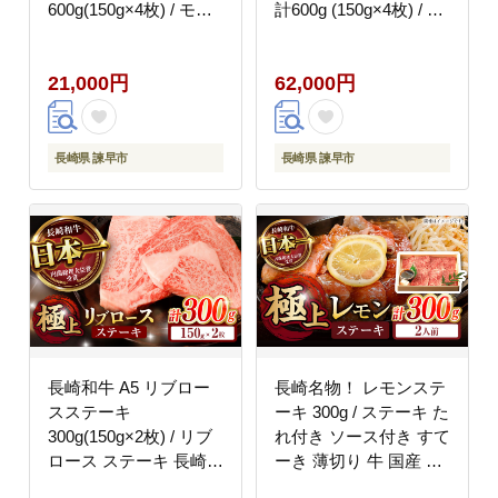
600g(150g×4枚) / モモ
計600g (150g×4枚) / モ
ステーキ ランプステー
モステーキ ランプステ
キ 長崎和牛 A5ランク /
ーキ 長崎和牛 A5ラン
21,000円
62,000円
諫早市 / 野中精肉店
ク / 諫早市 / 野中精肉
[AHCW016]
店 [AHCW017]
長崎県 諫早市
長崎県 諫早市
長崎和牛 A5 リブロー
長崎名物！ レモンステ
スステーキ
ーキ 300g / ステーキ た
300g(150g×2枚) / リブ
れ付き ソース付き すて
ロース ステーキ 長崎和
ーき 薄切り 牛 国産 和
牛 A5ランク / 諫早市 /
牛 A5 レモンステーキ /