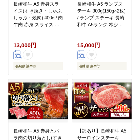
長崎和牛 A5 赤身スラ
長崎和牛 A5 ランプス
イス(すき焼き・しゃぶ
テーキ 300g(150g×2枚)
しゃぶ・焼肉) 400g / 肉
/ ランプ ステーキ 長崎
牛肉 赤身 スライス す
和牛 A5ランク 希少部
き焼き しゃぶしゃぶ 焼
位 / 諫早市 / 野中精肉
肉 / 諫早市 / 株式会社
店 [AHCW002]
13,000円
15,000円
NICK'S MEAT 野中精肉
店 [AHCW001]
長崎県 諫早市
長崎県 諫早市
長崎和牛 A5 赤身とバ
【訳あり】長崎和牛 A5
ラ肉の切り落とし(すき
サーロインステーキ