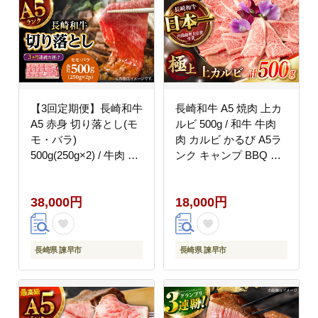
【3回定期便】長崎和牛
長崎和牛 A5 焼肉 上カ
A5 赤身 切り落とし(モ
ルビ 500g / 和牛 牛肉
モ・バラ)
肉 カルビ かるび A5ラ
500g(250g×2) / 牛肉 和
ンク キャンプ BBQ バ
牛 モモ もも バラ バラ
ーベキュー / 諫早市 /
肉 すき焼き A5ランク
野中精肉店 [AHCW051]
38,000円
18,000円
小間切れ / 諫早市 / 野
中精肉店 [AHCW012]
長崎県 諫早市
長崎県 諫早市