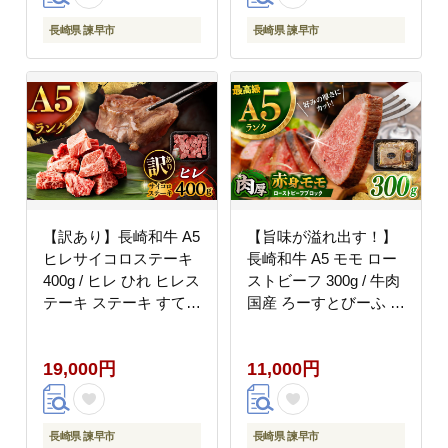
[AHCW101]
長崎県 諫早市
長崎県 諫早市
【訳あり】長崎和牛 A5
【旨味が溢れ出す！】
ヒレサイコロステーキ
長崎和牛 A5 モモ ロー
400g / ヒレ ひれ ヒレス
ストビーフ 300g / 牛肉
テーキ ステーキ すてー
国産 ろーすとびーふ ブ
き サイコロステーキ /
ロック 赤身 もも / 諫早
諫早市 / 野中精肉店
市 / 野中精肉店
19,000円
11,000円
[AHCW105]
[AHCW089]
長崎県 諫早市
長崎県 諫早市