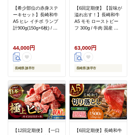
【希少部位の赤身ステ
【6回定期便】【旨味が
ーキセット】長崎和牛
溢れ出す！】長崎和牛
A5 ヒレ イチボ ランプ
A5 モモ ローストビー
計900g(150g×6枚) / 和
フ 300g / 牛肉 国産 ろ
牛 牛肉 肉 ステーキ す
ーすとびーふ ブロック
てーき A5ランク / 諫早
赤身 もも / 諫早市 / 野
44,000円
63,000円
市 / 野中精肉店
中精肉店 [AHCW091]
[AHCW071]
長崎県 諫早市
長崎県 諫早市
【12回定期便】 【一口
【6回定期便】長崎和牛