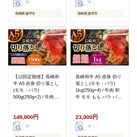
長崎県 諫早市
長崎県 諫早市
【12回定期便】長崎和
長崎和牛 A5 赤身 切り
牛 A5 赤身 切り落とし
落とし(モモ・バラ)
(モモ・バラ)
1kg(250g×4) / 牛肉 和
500g(250g×2) / 牛肉 和
牛 モモ もも バラ バラ
牛 モモ もも バラ バラ
肉 すき焼き A5ランク
肉 すき焼き A5ランク
小間切れ / 諫早市 / 野
149,000円
23,000円
小間切れ / 諫早市 / 野
中精肉店 [AHCW015]
中精肉店 [AHCW014]