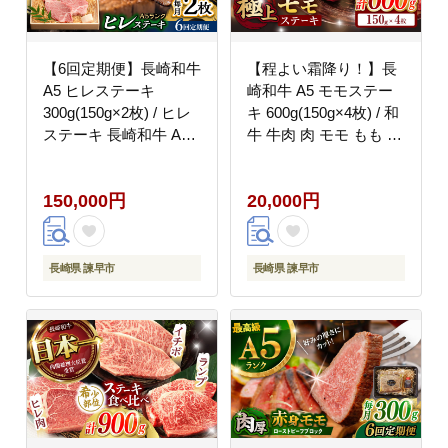
【6回定期便】長崎和牛
【程よい霜降り！】長
A5 ヒレステーキ
崎和牛 A5 モモステー
300g(150g×2枚) / ヒレ
キ 600g(150g×4枚) / 和
ステーキ 長崎和牛 A5
牛 牛肉 肉 モモ もも ス
希少部位 / 諫早市 / 野
テーキ すてーき 赤身 /
中精肉店 [AHCW048]
諫早市 / 野中精肉店
150,000円
20,000円
[AHCW066]
長崎県 諫早市
長崎県 諫早市