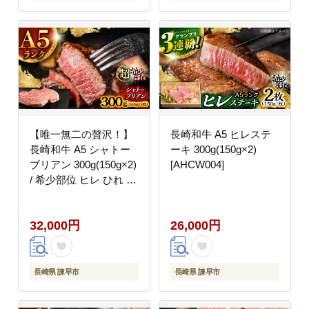
【唯一無二の贅沢！】
長崎和牛 A5 ヒレステ
長崎和牛 A5 シャトー
ーキ 300g(150g×2)
ブリアン 300g(150g×2)
[AHCW004]
/ 希少部位 ヒレ ひれ ヒ
レステーキ ステーキ す
てーき しゃとーぶりあ
32,000円
26,000円
ん / 諫早市 / 野中精肉
店 [AHCW110]
長崎県 諫早市
長崎県 諫早市