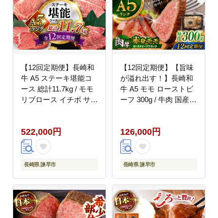
【12回定期便】長崎和
【12回定期便】【旨味
牛 A5 ステーキ堪能コ
が溢れ出す！】長崎和
ース 総計11.7kg / モモ
牛 A5 モモ ローストビ
リブロース イチボ サー
ーフ 300g / 牛肉 国産
ロイン ランプ ヒレ レ
ろーすとびーふ ブロッ
モンステーキ / 肉 牛肉
ク 赤身 もも / 諫早市 /
522,000円
126,000円
ステーキ 焼肉 / 諫早市
野中精肉店 [AHCW092]
/ 野中精肉店
[AHCW086]
長崎県 諫早市
長崎県 諫早市