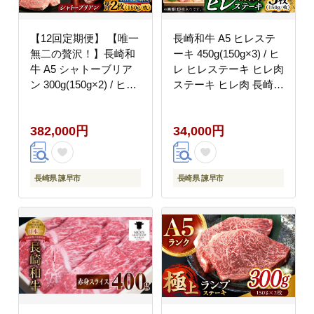
【12回定期便】 【唯一
長崎和牛 A5 ヒレステ
無二の贅沢！】長崎和
ーキ 450g(150g×3) / ヒ
牛 A5 シャトーブリア
レ ヒレステーキ ヒレ肉
ン 300g(150g×2) / ヒレ
ステーキ ヒレ肉 長崎和
ひれ ヒレステーキ ステ
牛 A5 希少部位 / 諫早市
ーキ すてーき しゃとー
/ 野中精肉店
382,000円
34,000円
ぶりあん / 諫早市 / 野
[AHCW158]
中精肉店 [AHCW113]
長崎県 諫早市
長崎県 諫早市