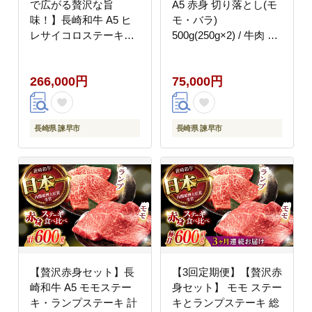
で広がる贅沢な旨
A5 赤身 切り落とし(モ
味！】長崎和牛 A5 ヒ
モ・バラ)
レサイコロステーキ
500g(250g×2) / 牛肉 和
400g / ヒレ ひれ ヒレス
牛 モモ もも バラ バラ
テーキ ステーキ すてー
肉 すき焼き A5ランク
266,000円
75,000円
き サイコロステーキ /
小間切れ / 諫早市 / 野
諫早市 / 野中精肉店
中精肉店 [AHCW013]
[AHCW108]
長崎県 諫早市
長崎県 諫早市
【贅沢赤身セット】長
【3回定期便】【贅沢赤
崎和牛 A5 モモステー
身セット】 モモ ステー
キ・ランプステーキ 計
キとランプステーキ 総