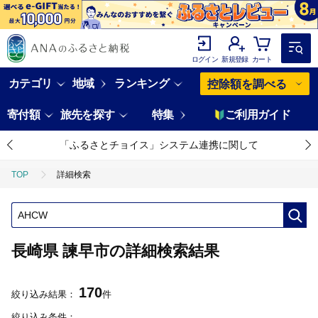
ログイン
新規登録
カート
カテゴリ
地域
ランキング
控除額を調べる
寄付額
旅先を探す
特集
ご利用ガイド
「ふるさとチョイス」システム連携に関して
TOP
詳細検索
長崎県 諫早市の詳細検索結果
170
絞り込み結果：
件
絞り込み条件：