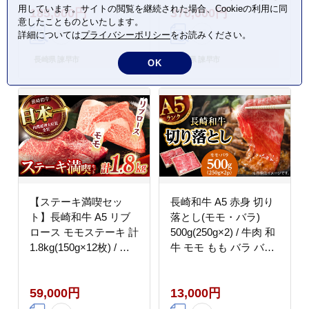
用しています。サイトの閲覧を継続された場合、Cookieの利用に同
185,000円
370,000円
精肉店 [AHCW008]
中精肉店 [AHCW009]
意したことものといたします。
詳細については
プライバシーポリシー
をお読みください。
長崎県 諫早市
長崎県 諫早市
OK
【ステーキ満喫セッ
長崎和牛 A5 赤身 切り
ト】長崎和牛 A5 リブ
落とし(モモ・バラ)
ロース モモステーキ 計
500g(250g×2) / 牛肉 和
1.8kg(150g×12枚) / 牛
牛 モモ もも バラ バラ
肉 ステーキ 長崎和牛
肉 すき焼き A5ランク
A5ランク / 諫早市 / 野
小間切れ / 諫早市 / 野
59,000円
13,000円
中精肉店 [AHCW010]
中精肉店 [AHCW011]