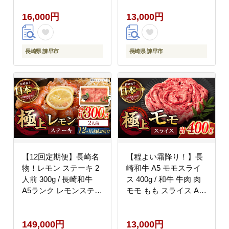
野中精肉店 [AHCW036]
諫早市 / 野中精肉店
16,000円
13,000円
[AHCW056]
長崎県 諫早市
長崎県 諫早市
【12回定期便】長崎名
【程よい霜降り！】長
物！レモン ステーキ 2
崎和牛 A5 モモスライ
人前 300g / 長崎和牛
ス 400g / 和牛 牛肉 肉
A5ランク レモンステー
モモ もも スライス A5
キ すき焼き / 諫早市 /
ランク しゃぶしゃぶ す
野中精肉店 [AHCW059]
き焼き / 諫早市 / 野中
149,000円
13,000円
精肉店 [AHCW061]