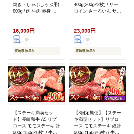
焼き・しゃぶしゃぶ用)
400g(200g×2枚) / サー
800g / 肉 牛肉 赤身 バ
ロイン さーろいん サー
ラ 切り落とし すき焼き
ロインステーキ ブロッ
しゃぶしゃぶ / 諫早市 /
ク 2枚 A5 希少部位 / 諫
16,000円
23,000円
株式会社NICK'S MEAT
早市 / 野中精肉店
野中精肉店 [AHCW003]
[AHCW005]
長崎県 諫早市
長崎県 諫早市
【ステーキ満喫セッ
【3回定期便】【ステー
ト】長崎和牛 A5 リブ
キ満喫セット】リブロ
ロース モモステーキ 計
ース モモステーキ 総計
900g(150g×6枚) / 牛肉
900g (150g×6枚) / 牛肉