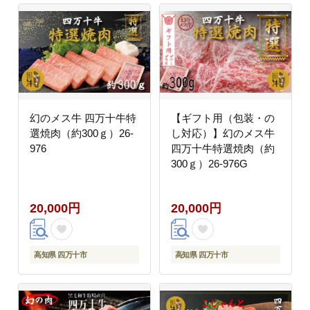
幻のメス牛 四万十牛特
【ギフト用（包装・の
選焼肉（約300ｇ）26-
し対応）】幻のメス牛
976
四万十牛特選焼肉（約
300ｇ）26-976G
20,000円
20,000円
高知県 四万十市
高知県 四万十市