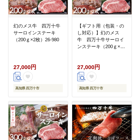
幻のメス牛 四万十牛
【ギフト用（包装・の
サーロインステーキ
し対応）】幻のメス
（200ｇ×2枚）26-980
牛 四万十牛サーロイ
ンステーキ（200ｇ×2
枚）26-980G
27,000円
27,000円
高知県 四万十市
高知県 四万十市