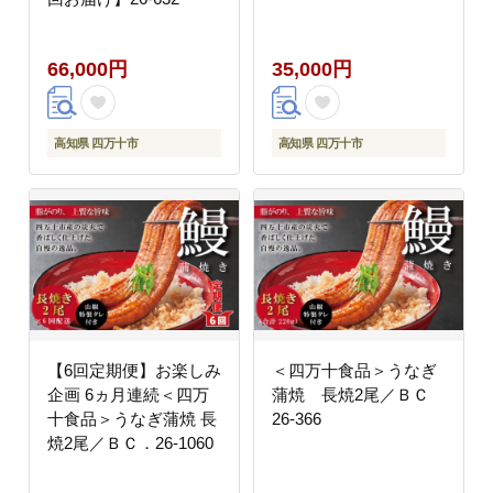
66,000円
35,000円
高知県 四万十市
高知県 四万十市
【6回定期便】お楽しみ
＜四万十食品＞うなぎ
企画 6ヵ月連続＜四万
蒲焼 長焼2尾／ＢＣ
十食品＞うなぎ蒲焼 長
26-366
焼2尾／ＢＣ．26-1060