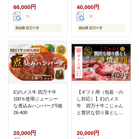
66,000円
40,000円
高知県 四万十市
高知県 四万十市
幻のメス牛 四万十牛
【ギフト用（包装・の
100％使用ジューシー
し対応）】幻のメス
な煮込みハンバーグ5個
牛 四万十牛こじゃん
26-400
と贅沢な切り落とし
（すき焼用・400ｇ）
26-529G
20,000円
20,000円