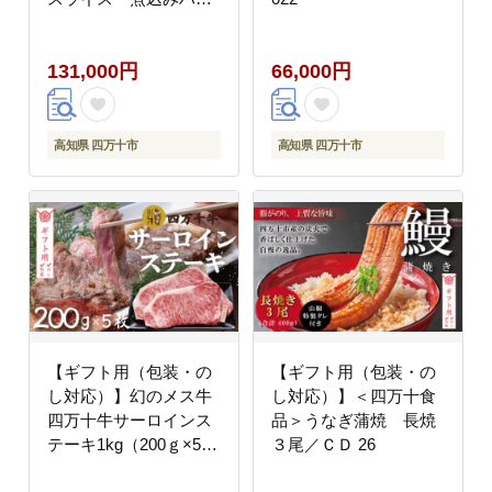
バーグ・四万十牛コロ
ッケ）26-021
131,000円
66,000円
高知県 四万十市
高知県 四万十市
【ギフト用（包装・の
【ギフト用（包装・の
し対応）】幻のメス牛
し対応）】＜四万十食
四万十牛サーロインス
品＞うなぎ蒲焼 長焼
テーキ1kg（200ｇ×5
３尾／ＣＤ 26
枚）26-022G