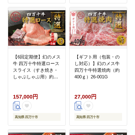
【6回定期便】幻のメス
【ギフト用（包装・の
牛 四万十牛特選ロース
し対応）】幻のメス牛
スライス（すき焼き・
四万十牛特選焼肉（約
しゃぶしゃぶ用）約
400ｇ）26-001G
500ｇ×6回（合計3kg）
26-729
157,000円
27,000円
高知県 四万十市
高知県 四万十市