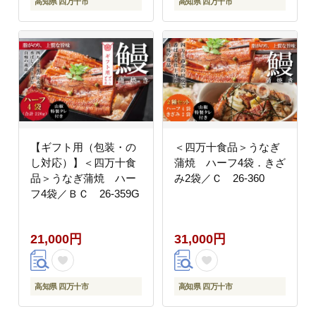
高知県 四万十市
高知県 四万十市
【ギフト用（包装・の
＜四万十食品＞うなぎ
し対応）】＜四万十食
蒲焼 ハーフ4袋．きざ
品＞うなぎ蒲焼 ハー
み2袋／Ｃ 26-360
フ4袋／ＢＣ 26-359G
21,000円
31,000円
高知県 四万十市
高知県 四万十市