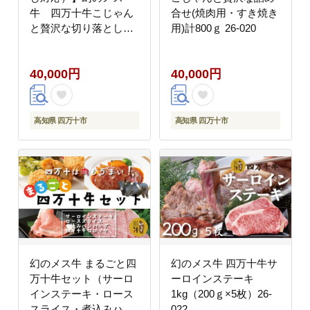
牛 四万十牛こじゃん
合せ(焼肉用・すき焼き
と贅沢な切り落とし
用)計800ｇ 26-020
（焼肉用・800ｇ）26-
019G
40,000円
40,000円
高知県 四万十市
高知県 四万十市
幻のメス牛 まるごと四
幻のメス牛 四万十牛サ
万十牛セット（サーロ
ーロインステーキ
インステーキ・ロース
1kg（200ｇ×5枚）26-
スライス・煮込みハン
022