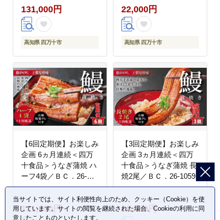
131,000円
22,000円
高知県 四万十市
高知県 四万十市
【6回定期便】お楽しみ
【3回定期便】お楽しみ
企画 6ヵ月連続＜四万
企画 3ヵ月連続＜四万
十食品＞うなぎ蒲焼 ハ
十食品＞うなぎ蒲焼 長
ーフ4袋／ＢＣ．26-
焼2尾／ＢＣ．26-1059
1057
当サイトでは、サイト利便性向上のため、クッキー（Cookie）を使
131,000円
66,000円
用しています。サイトの閲覧を継続された場合、Cookieの利用に同
意したことものといたします。