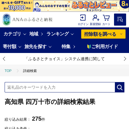
ログイン
新規登録
カート
カテゴリ
地域
ランキング
控除額を調べる
寄付額
旅先を探す
特集
ご利用ガイド
「ふるさとチョイス」システム連携に関して
TOP
詳細検索
高知県 四万十市の詳細検索結果
275
絞り込み結果：
件
絞り込み条件：