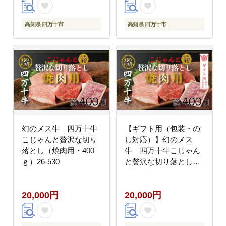
高知県 四万十市
高知県 四万十市
幻のメス牛 四万十牛
【ギフト用（包装・の
こじゃんと贅沢な切り
し対応）】幻のメス
落とし（焼肉用・400
牛 四万十牛こじゃん
ｇ）26-530
と贅沢な切り落とし
（焼肉用・400ｇ）26-
530G
20,000円
20,000円