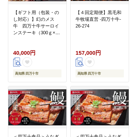
【ギフト用（包装・の
【４回定期便】黒毛和
し対応）】幻のメス
牛牧場直営 -四万十牛-
牛 四万十牛サーロイ
26-274
ンステーキ（300ｇ×2
枚）26-981G
40,000円
157,000円
高知県 四万十市
高知県 四万十市
＜四万十食品＞うなぎ
＜四万十食品＞うなぎ