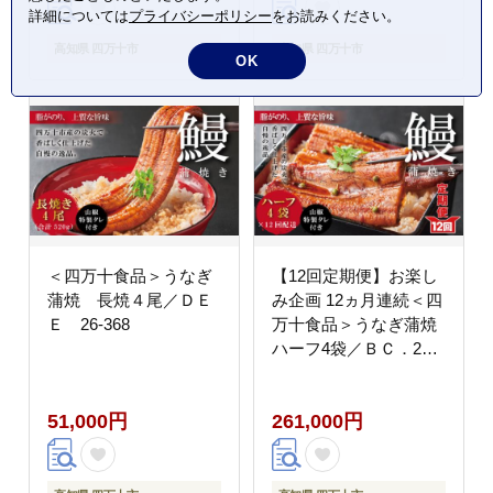
詳細については
プライバシーポリシー
をお読みください。
高知県 四万十市
高知県 四万十市
OK
＜四万十食品＞うなぎ
【12回定期便】お楽し
蒲焼 長焼４尾／ＤＥ
み企画 12ヵ月連続＜四
Ｅ 26-368
万十食品＞うなぎ蒲焼
ハーフ4袋／ＢＣ．26-
1058
51,000円
261,000円