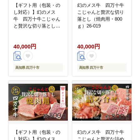
【ギフト用（包装・の
幻のメス牛 四万十牛
し対応）】幻のメス
こじゃんと贅沢な切り
牛 四万十牛こじゃん
落とし（焼肉用・800
と贅沢な切り落とし
ｇ）26-019
（すき焼き・800ｇ）
26-018G
40,000円
40,000円
高知県 四万十市
高知県 四万十市
【ギフト用（包装・の
幻のメス牛 四万十牛
し対応）】幻のメス
こじゃんと贅沢な詰め