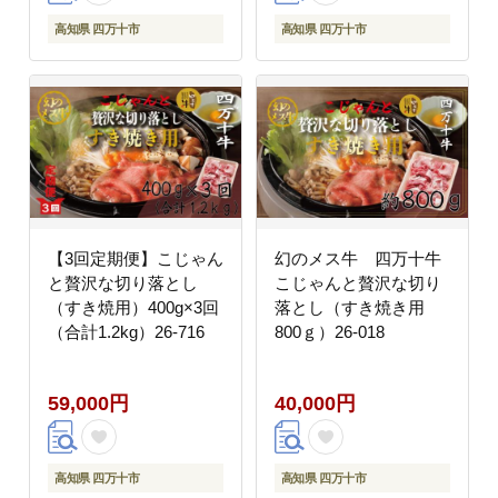
高知県 四万十市
高知県 四万十市
【3回定期便】こじゃん
幻のメス牛 四万十牛
と贅沢な切り落とし
こじゃんと贅沢な切り
（すき焼用）400g×3回
落とし（すき焼き用
（合計1.2kg）26-716
800ｇ）26-018
59,000円
40,000円
高知県 四万十市
高知県 四万十市