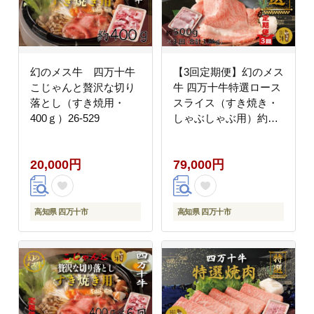
幻のメス牛 四万十牛
【3回定期便】幻のメス
こじゃんと贅沢な切り
牛 四万十牛特選ロース
落とし（すき焼用・
スライス（すき焼き・
400ｇ）26-529
しゃぶしゃぶ用）約
500ｇ×3回（合計
1.5kg）26-728
20,000円
79,000円
高知県 四万十市
高知県 四万十市