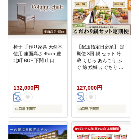
椅子 手作り家具 天然木
【配送指定日必須】 定
使用 座面高さ 45cm 豊
期便 3回 鍋 セット 冷
北町 BDF 下関 山口
蔵 くじら あんこう ふ
ぐ 鯨 鮟鱇 ふぐちり ふ
く 3ヶ月 配送指定日 必
須 スープ 野菜 付き
132,000円
127,000円
山口県 下関市
山口県 下関市