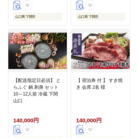
山口県 下関市
山口県 下関市
【配送指定日必須】 と
【 宿泊券 付 】 すき焼
らふぐ 鍋 刺身 セット
き 会席 2名 様
10～12人前 冷蔵 下関
山口
140,000円
140,000円