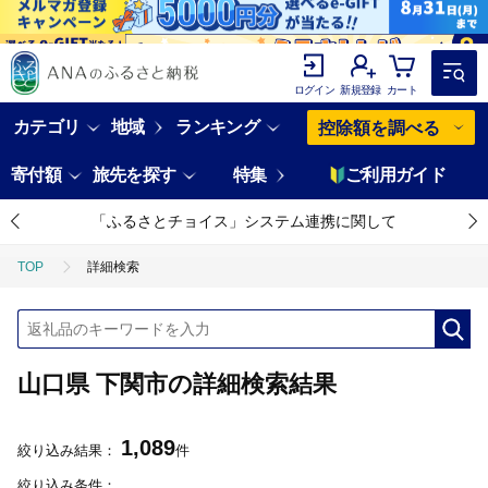
ログイン
新規登録
カート
カテゴリ
地域
ランキング
控除額を調べる
寄付額
旅先を探す
特集
ご利用ガイド
「ふるさとチョイス」システム連携に関して
TOP
詳細検索
山口県 下関市の詳細検索結果
1,089
絞り込み結果：
件
絞り込み条件：