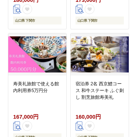
山口県 下関市
山口県 下関市
寿美礼旅館で使える館
宿泊券 2名 西京鱧コー
内利用券5万円分
ス 和牛ステーキ ふぐ刺
し 割烹旅館寿美礼
167,000円
160,000円