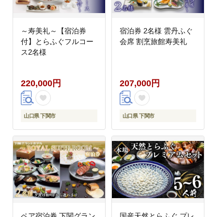
～寿美礼～【宿泊券
宿泊券 2名様 雲丹ふぐ
付】とらふぐフルコー
会席 割烹旅館寿美礼
ス2名様
220,000円
207,000円
山口県 下関市
山口県 下関市
ペア宿泊券 下関グラン
国産天然とらふぐ プレ