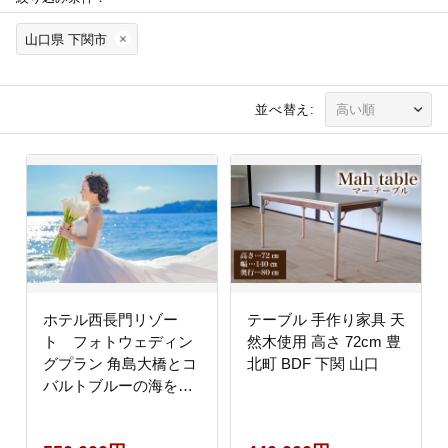
山口県 下関市
並べ替え:
ホテル西長門リゾー
テーブル 手作り家具 天
ト フォトウェディン
然木使用 高さ 72cm 豊
グプラン 角島大橋とコ
北町 BDF 下関 山口
バルトブルーの海を背
景に最高の思い出を写
真に残しませんか？