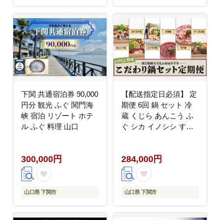
下関 共通宿泊券 90,000
【配送指定日必須】 定
円分 観光 ふぐ 関門海
期便 6回 鍋 セット 冷
峡 宿泊 リゾート ホテ
蔵 くじら あんこう ふ
ル ふぐ 料理 山口
ぐ シカ イノシシ すっ
ぽん 鯨 鮟鱇 ふぐちり
ふく 紅葉 牡丹 ジビエ
300,000円
284,000円
6ヶ月 半年 配送指定日
必須 スープ 野菜 付き
山口県 下関市
山口県 下関市