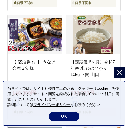
山口県 下関市
山口県 下関市
【 宿泊券 付 】 うなぎ
【定期便 6ヶ月】令和7
会席 2名 様
年産 米 ひのひかり
10kg 下関 山口
当サイトでは、サイト利便性向上のため、クッキー（Cookie）を使
140,000円
138,000円
用しています。サイトの閲覧を継続された場合、Cookieの利用に同
意したことものといたします。
詳細については
プライバシーポリシー
をお読みください。
山口県 下関市
山口県 下関市
OK