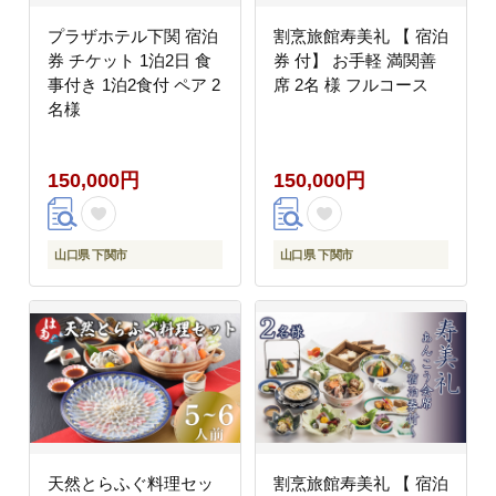
プラザホテル下関 宿泊
割烹旅館寿美礼 【 宿泊
券 チケット 1泊2日 食
券 付】 お手軽 満関善
事付き 1泊2食付 ペア 2
席 2名 様 フルコース
名様
150,000円
150,000円
山口県 下関市
山口県 下関市
天然とらふぐ料理セッ
割烹旅館寿美礼 【 宿泊