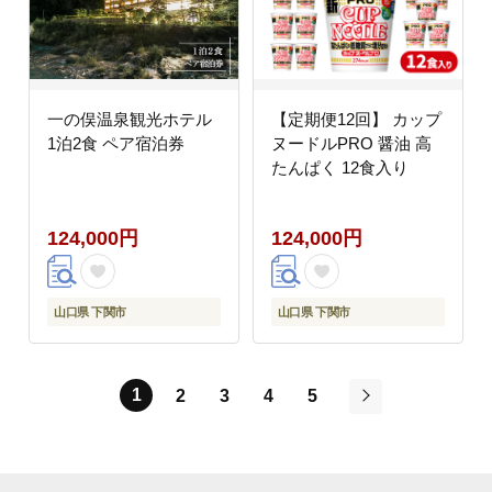
一の俣温泉観光ホテル
【定期便12回】 カップ
1泊2食 ペア宿泊券
ヌードルPRO 醤油 高
たんぱく 12食入り
124,000円
124,000円
山口県 下関市
山口県 下関市
1
2
3
4
5
次