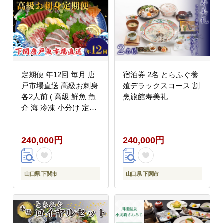
定期便 年12回 毎月 唐
宿泊券 2名 とらふぐ養
戸市場直送 高級お刺身
殖デラックスコース 割
各2人前 ( 高級 鮮魚 魚
烹旅館寿美礼
介 海 冷凍 小分け 定期
便 お楽しみ 人気 刺身
刺し身 さしみ お手軽
240,000円
240,000円
解凍するだけ 地魚 産地
直送 ヒラメ いくら イ
クラ タイ のどぐろ サ
ーモン アジ ホタテ ほ
山口県 下関市
山口県 下関市
たて マグロ まぐろ定期
便) 下関 山口県