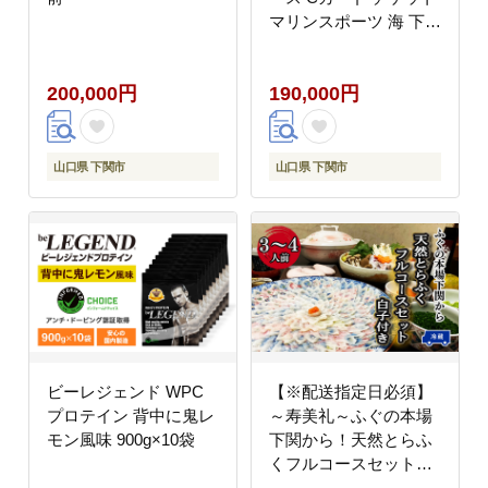
マリンスポーツ 海 下関
山口
200,000円
190,000円
山口県 下関市
山口県 下関市
ビーレジェンド WPC
【※配送指定日必須】
プロテイン 背中に鬼レ
～寿美礼～ふぐの本場
モン風味 900g×10袋
下関から！天然とらふ
くフルコースセット
【白子付】(3人～4人