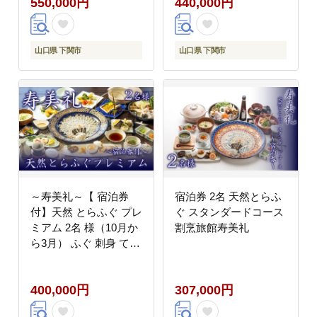
550,000円
440,000円
山口県 下関市
山口県 下関市
～寿美礼～【 宿泊券
宿泊券 2名 天然とらふ
付】天然 とらふぐ プレ
ぐ スタンダードコース
ミアム 2名 様（10月か
割烹旅館寿美礼
ら3月） ふぐ 刺身 てっ
さ 食事券 宿泊 下関 山
口 旅館 人気
400,000円
307,000円