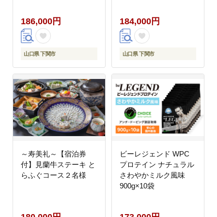
前）
186,000円
184,000円
山口県 下関市
山口県 下関市
～寿美礼～【宿泊券
ビーレジェンド WPC
付】見蘭牛ステーキ と
プロテイン ナチュラル
らふぐコース２名様
さわやかミルク風味
900g×10袋
180,000円
173,000円