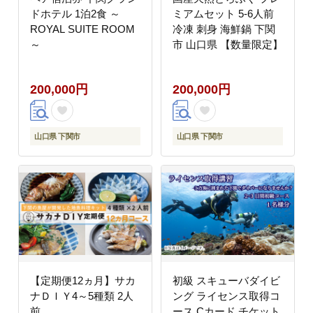
ドホテル 1泊2食 ～
ミアムセット 5-6人前
ROYAL SUITE ROOM
冷凍 刺身 海鮮鍋 下関
～
市 山口県 【数量限定】
200,000円
200,000円
山口県 下関市
山口県 下関市
【定期便12ヵ月】サカ
初級 スキューバダイビ
ナＤＩＹ4～5種類 2人
ング ライセンス取得コ
前
ース Cカード チケット