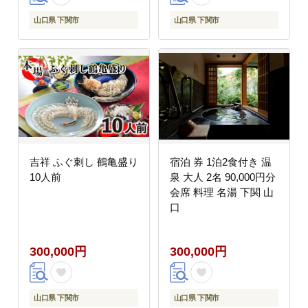
山口県 下関市
山口県 下関市
吉祥 ふぐ刺し 鶴亀盛り
宿泊 券 1泊2食付き 温
10人前
泉 大人 2名 90,000円分
会席 料理 名湯 下関 山
口
300,000円
300,000円
山口県 下関市
山口県 下関市