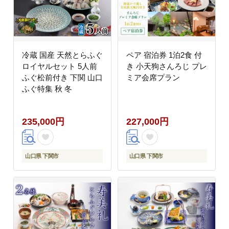
冷蔵 国産 天然とらふぐ
ペア 宿泊券 1泊2食 付
ロイヤルセット 5人前
き 小天狗さんろじ プレ
ふぐ松前付き 下関 山口
ミア会席プラン
ふぐ特集 秋 冬
235,000円
227,000円
山口県 下関市
山口県 下関市