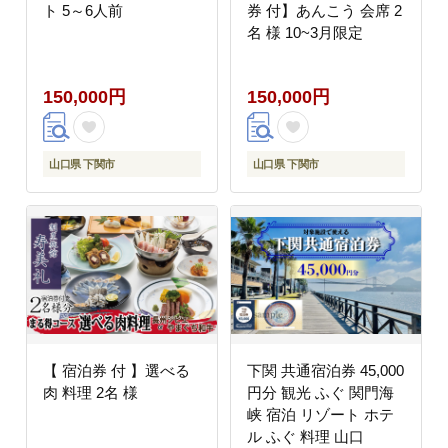
ト 5～6人前
券 付】あんこう 会席 2
名 様 10~3月限定
150,000円
150,000円
山口県 下関市
山口県 下関市
【 宿泊券 付 】選べる
下関 共通宿泊券 45,000
肉 料理 2名 様
円分 観光 ふぐ 関門海
峡 宿泊 リゾート ホテ
ル ふぐ 料理 山口