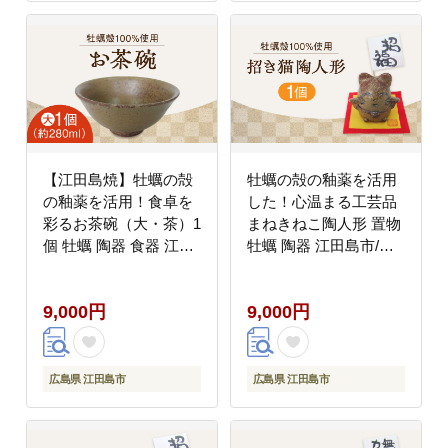
【江田島焼】牡蠣の殻
牡蠣の殻の釉薬を活用
の釉薬を活用！食卓を
した！心温まる工芸品
彩るお茶碗（大・茶）1
まねきねこ陶人形 置物
個 牡蠣 陶器 食器 江田
牡蠣 陶器 江田島市/沖
島市/沖山工房
山工房 [XAG015] 雑
[XAG011] 雑貨・日用品
貨・日用品
9,000円
9,000円
広島県 江田島市
広島県 江田島市