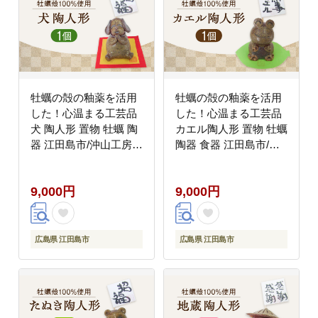
牡蠣の殻の釉薬を活用
牡蠣の殻の釉薬を活用
した！心温まる工芸品
した！心温まる工芸品
犬 陶人形 置物 牡蠣 陶
カエル陶人形 置物 牡蠣
器 江田島市/沖山工房
陶器 食器 江田島市/沖
[XAG016] 雑貨・日用品
山工房 [XAG017] 雑
貨・日用品
9,000円
9,000円
広島県 江田島市
広島県 江田島市