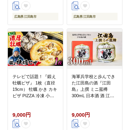
広島県 江田島市
広島県 江田島市
テレビで話題！『鍛え
海軍兵学校と歩んでき
牡蠣ピザ』 1枚（直径
た江田島の酒『江田
19cm） 牡蠣 かき カキ
島』上撰 ミニ菰樽
ピザ PIZZA 冷凍 小麦
300mL 日本酒 酒 江田
チーズ 広島県産 江田島
島市/江田島銘醸 株式会
市/有限会社寺本水産
社 [XAF003] お酒
9,000円
9,000円
[XAE062]