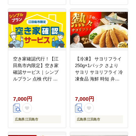
空き家確認代行！【江
【冷凍】 サヨリフライ
田島市内限定】空き家
250g×1パック さより
確認サービス｜シンプ
サヨリ サヨリフライ 冷
ルプラン 点検 代行 サ
凍食品 海鮮 時短 弁当
ポート 安心 広島 江田
江田島市/秋宝丸
島市/江田島市シルバー
[XCK006]
7,000円
7,000円
人材センター [XAN004]
旅行・体験
広島県 江田島市
広島県 江田島市