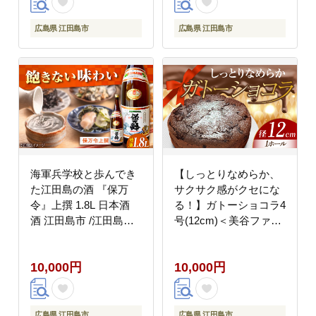
広島県 江田島市
広島県 江田島市
海軍兵学校と歩んでき
【しっとりなめらか、
た江田島の酒 『保万
サクサク感がクセにな
令』上撰 1.8L 日本酒
る！】ガトーショコラ4
酒 江田島市 /江田島銘
号(12cm)＜美谷ファー
醸 株式会社 [XAF016]
ム＞江田島市 [XBD001]
お酒
お菓子
10,000円
10,000円
広島県 江田島市
広島県 江田島市