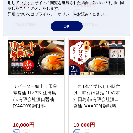
用しています。サイトの閲覧を継続された場合、Cookieの利用に同
10,000円
10,000円
ープ株式会社 [XAJ006]
意したことものといたします。
オリーブオイル
詳細については
プライバシーポリシー
をお読みください。
広島県 江田島市
広島県 江田島市
OK
リピーター続出！玉萬
これ1本で美味しい味付
寿醤油 1L×3本 江田島
け！味付け醤油 1L×2本
市/有限会社濱口醤油
江田島市/有限会社濱口
[XAA008] 調味料
醤油 [XAA009] 調味料
10,000円
10,000円