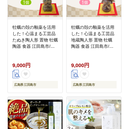
牡蠣の殻の釉薬を活用
牡蠣の殻の釉薬を活用
した！心温まる工芸品
した！心温まる工芸品
たぬき陶人形 置物 牡蠣
地蔵陶人形 置物 牡蠣
陶器 食器 江田島市/沖
陶器 食器 江田島市/沖
山工房 [XAG018] 雑
山工房 [XAG019] 雑
貨・日用品
貨・日用品
9,000円
9,000円
広島県 江田島市
広島県 江田島市