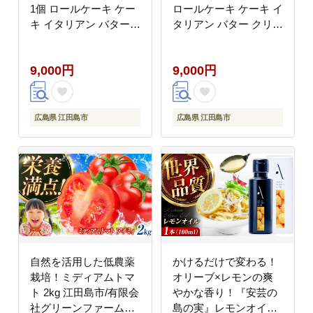
1個 ロールケーキ ケー
ロールケーキ ケーキ イ
キ イタリアン バター
タリアン バター クリー
クリーム 洋菓子 江田島
ム 洋菓子 江田島市/岡
市/岡林花月堂
林花月堂 [XCM002]
9,000円
9,000円
[XCM001]
広島県 江田島市
広島県 江田島市
自然を活用した低農薬
かけるだけで変わる！
栽培！ミディアムトマ
オリーブ×レモンの爽
ト 2kg 江田島市/有限会
やかな香り！『安芸の
社グリーンファーム沖
島の実』レモンオイル