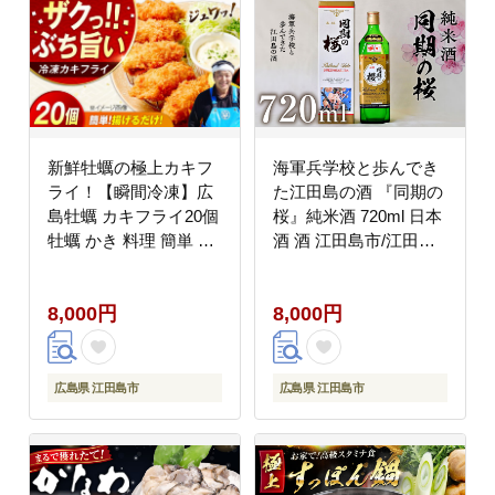
新鮮牡蠣の極上カキフ
海軍兵学校と歩んでき
ライ！【瞬間冷凍】広
た江田島の酒 『同期の
島牡蠣 カキフライ20個
桜』純米酒 720ml 日本
牡蠣 かき 料理 簡単 魚
酒 酒 江田島市/江田島
介類 海鮮 ギフト 広島
銘醸 株式会社[XAF007]
県産 江田島市/株式会社
お酒
8,000円
8,000円
門林水産 [XAO034] 牡
蠣
広島県 江田島市
広島県 江田島市