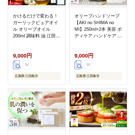
かけるだけで変わる！
オリーブハンドソープ
ガーリックピュアオイ
【AKI no SHIMA no
ル オリーブオイル
MI】250ml×2本 美容 ボ
200ml 調味料 油 江田島
ディケア ハンドケア 江
市/リベラグループ株式
田島市/リベラグループ
会社[XAJ083] オリーブ
[XAJ113]
9,000円
9,000円
オイル
広島県 江田島市
広島県 江田島市