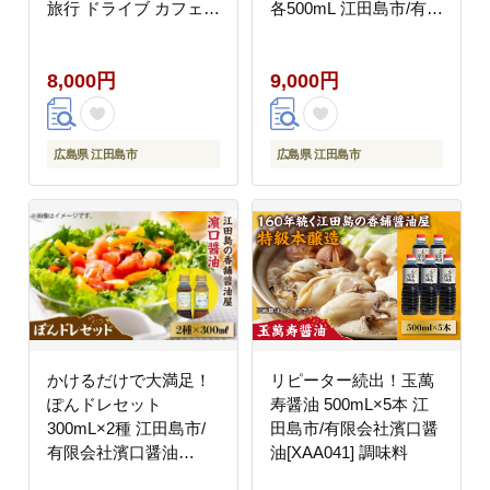
旅行 ドライブ カフェ
各500mL 江田島市/有限
記念日＜BYUCCA＞江
会社濱口醤油 [XAA002]
田島市 [XBU006] 旅
調味料
8,000円
9,000円
行・体験
広島県 江田島市
広島県 江田島市
かけるだけで大満足！
リピーター続出！玉萬
ぽんドレセット
寿醤油 500mL×5本 江
300mL×2種 江田島市/
田島市/有限会社濱口醤
有限会社濱口醤油
油[XAA041] 調味料
[XAA007] 調味料