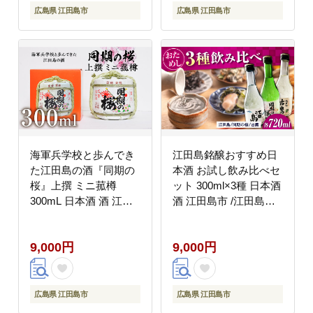
広島県 江田島市
広島県 江田島市
海軍兵学校と歩んでき
江田島銘醸おすすめ日
た江田島の酒『同期の
本酒 お試し飲み比べセ
桜』上撰 ミニ菰樽
ット 300ml×3種 日本酒
300mL 日本酒 酒 江田
酒 江田島市 /江田島銘
島市 /江田島銘醸 株式
醸 株式会社 [XAF006]
会社 [XAF004] お酒
お酒
9,000円
9,000円
広島県 江田島市
広島県 江田島市