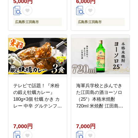
5,000円
6,000円
広島県 江田島市
広島県 江田島市
テレビで話題！『米粉
海軍兵学校と歩んでき
の鍛え牡蠣カレー』
た江田島の酒ヨーソロ
180g×3個 牡蠣 かき カ
（25°）本格米焼酎
レー 中辛 グルテンフリ
720ml 米焼酎 江田島市
ー レトルト 保存食 簡
/江田島銘醸 株式会社
単 広島県産 江田島市/
[XAF012] お酒
7,000円
7,000円
有限会社寺本水産
[XAE060]