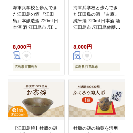
海軍兵学校と歩んでき
海軍兵学校と歩んでき
た江田島の酒 『江田
た江田島の酒 『古鷹』
島』本醸造酒 720ml 日
純米酒 720ml 日本酒 酒
本酒 酒 江田島市 /江田
江田島市 /江田島銘醸
島銘醸 株式会社
株式会社 [XAF013] お
[XAF010] お酒
酒
8,000円
8,000円
広島県 江田島市
広島県 江田島市
【江田島焼】牡蠣の殻
牡蠣の殻の釉薬を活用