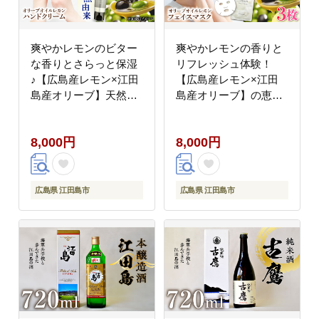
爽やかレモンのビター
爽やかレモンの香りと
な香りとさらっと保湿
リフレッシュ体験！
♪【広島産レモン×江田
【広島産レモン×江田
島産オリーブ】天然由
島産オリーブ】の恵み
来の OLIVE & LEMON
OLIVE & LEMON
HAND CREAM ハンド
FACIAL MASK 3個 フ
8,000円
8,000円
クリーム ハンドケア ギ
ェイスシート スキンケ
フト 日用品 保湿 クリ
ア ギフト 日用品 江田
ーム 江田島市/平井興
島市/平井興産
産 [XAC020]
[XAC021]
広島県 江田島市
広島県 江田島市