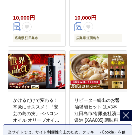
美 [XAB002] 野菜 果物
オリーブオイル100mL
調味料 油 江田島市/リ
10,000円
10,000円
ベラグループ株式会社
[XAJ003] オリーブオイ
ル
広島県 江田島市
広島県 江田島市
かけるだけで変わる！
リピーター続出のお醤
辛党にオススメ！『安
油堪能セット 1L×3本
芸の島の実』ペペロン
江田島市/有限会社濱口
オイル オリーブオイル
醤油 [XAA005] 調味料
【激辛】 100mL 調味料
当サイトでは、サイト利便性向上のため、クッキー（Cookie）を使
油 江田島市/リベラグル