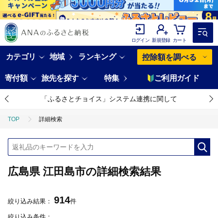
ログイン
新規登録
カート
カテゴリ
地域
ランキング
控除額を調べる
寄付額
旅先を探す
特集
ご利用ガイド
「ふるさとチョイス」システム連携に関して
TOP
詳細検索
広島県 江田島市の詳細検索結果
914
絞り込み結果：
件
絞り込み条件：