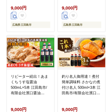
9,000円
9,000円
広島県 江田島市
広島県 江田島市
リピーター続出！あま
釣り名人御用達！煮付
くちうす塩醤油
簡単調味料 さかなの煮
500mL×5本 江田島市/
付け名人 500ml×3本 江
有限会社濱口醤油
田島市/有限会社濱口醤
[XAA044] 調味料
油 [XAA067] 調味料
9,000円
9,000円