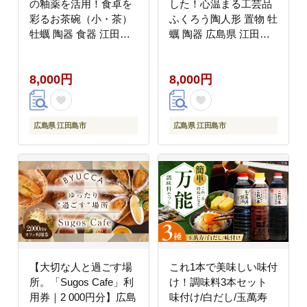
の釉薬を活用！食卓を
した！心温まる工芸品
彩るお茶碗（小・茶）
ふくろう陶人形 置物 牡
牡蠣 陶器 食器 江田島
蠣 陶器 広島県 江田島
市/沖山工房 [XAG009]
市/沖山工房 [XAG014]
雑貨・日用品
雑貨・日用品
8,000円
8,000円
広島県 江田島市
広島県 江田島市
【大切な人と過ごす場
これ1本で美味しい味付
所。「Sugos Cafe」利
け！調味料3本セット
用券｜2 000円分】広島
味付け/白だし/玉萬寿