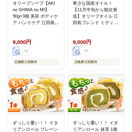
オリーブソープ【AKI
希少な国産オイル！
no SHIMA no MI】
【11月中旬から順次発
90g×3個 美容 ボディケ
送】オリーブオイル 江
ア ハンドケア 江田島
田島ブレンド ミディア
市/リベラグループ
ム 50mL 江田島市/瀬戸
[XAJ118]
内いとなみ舎合同会社
9,000円
9,000円
[XBB003] オリーブオイ
ル
広島県 江田島市
広島県 江田島市
ずっしり重い！！ イタ
ずっしり重い！！ イタ
リアンロール プレーン
リアンロール 抹茶 1個