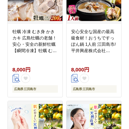
牡蠣 冷凍 むき身 かき
安心安全な国産の最高
カキ 広島牡蠣の老舗！
級食材！おうちですっ
安心・安全の新鮮牡蠣
ぽん鍋 1人前 江田島市/
【瞬間冷凍】牡蠣 むき
平井興産株式会社
身 200g 魚介類 和食 海
[XAC004] お肉 魚介
鮮 海産物 広島県産 江
8,000円
8,000円
田島市/株式会社かなわ
[XBP051] 牡蠣
広島県 江田島市
広島県 江田島市