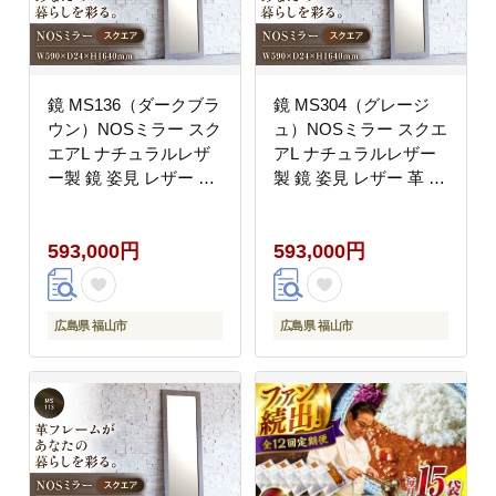
鏡 MS136（ダークブラ
鏡 MS304（グレージ
ウン）NOSミラー スク
ュ）NOSミラー スクエ
エアL ナチュラルレザ
アL ナチュラルレザー
ー製 鏡 姿見 レザー 革
製 鏡 姿見 レザー 革 フ
ファニチャー 家具 人気
ァニチャー 家具 人気
おすすめ 広島県福山市/
おすすめ 広島県福山市/
593,000円
593,000円
株式会社心石工芸
株式会社心石工芸
[BABV008]
[BABV009]
広島県 福山市
広島県 福山市