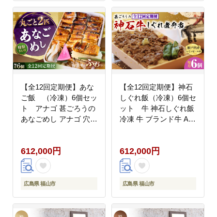
【全12回定期便】あな
【全12回定期便】神石
ご飯 （冷凍）6個セッ
しぐれ飯（冷凍）6個セ
ト アナゴ 甚ごろうの
ット 牛 神石しぐれ飯
あなごめし アナゴ 穴子
冷凍 牛 ブランド牛 A4
あなご 弁当 お弁当 広
加工品 牛しぐれ 広島県
島県福山市/甚ごろう
福山市/甚ごろう
612,000円
612,000円
[BAEC016]
[BAEC027]
広島県 福山市
広島県 福山市