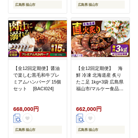
広島県 福山市
広島県 福山市
【全12回定期便】醤油
【全12回定期便】 海
で楽しむ黒毛和牛プレ
鮮 冷凍 北海道産 炙り
ミアムハンバーグ 15個
たこ足 1kg×3袋 広島県
セット [BACI024]
福山市/マルケー食品株
式会社 おかず おつまみ
[BABC022]
668,000円
662,000円
広島県 福山市
広島県 福山市