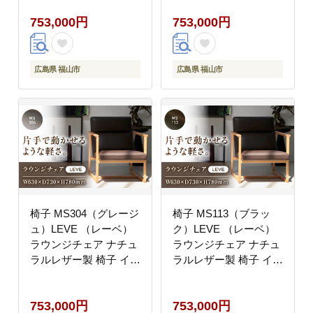
ー 家具 人気 おすすめ
ー 家具 人気 おすすめ
753,000円
753,000円
広島県福山市/株式会社
広島県福山市/株式会社
心石工芸 [BABV013]
心石工芸 [BABV014]
広島県 福山市
広島県 福山市
椅子 MS304（グレージ
椅子 MS113（ブラッ
ュ）LEVE （レーベ）
ク）LEVE （レーベ）
ラウンジチェア ナチュ
ラウンジチェア ナチュ
ラルレザー製 椅子 イス
ラルレザー製 椅子 イス
チェア ファニチャー 家
チェア ファニチャー 家
具 人気 おすすめ 広島
具 人気 おすすめ 広島
753,000円
753,000円
県福山市/株式会社心石
県福山市/株式会社心石