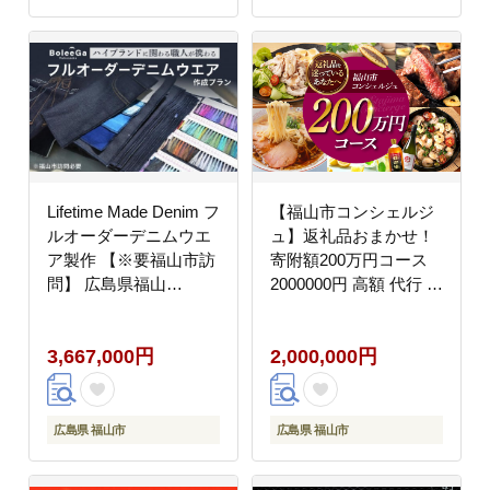
Lifetime Made Denim フ
【福山市コンシェルジ
ルオーダーデニムウエ
ュ】返礼品おまかせ！
ア製作 【※要福山市訪
寄附額200万円コース
問】 広島県福山
2000000円 高額 代行 サ
市/Project BoleeGa【衣
ービス セット 詰め合わ
料 ファッション オーダ
せ 地元 豚肉 牛肉 海苔
3,667,000円
2,000,000円
ーメイド 人気 おすすめ
海鮮 酒 焼酎 布団 寝具
広島県 福山市】
枕 家具 お菓子 寄附
[BAAG001]
[BAZZ020]
広島県 福山市
広島県 福山市