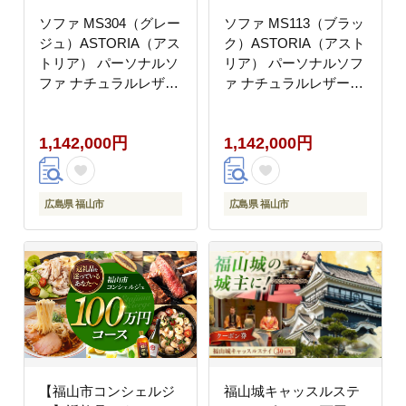
ソファ MS304（グレー
ソファ MS113（ブラッ
ジュ）ASTORIA（アス
ク）ASTORIA（アスト
トリア） パーソナルソ
リア） パーソナルソフ
ファ ナチュラルレザー
ァ ナチュラルレザー製
製 ソファー レザー 革
ソファー レザー 革 フ
ファニチャー 家具 いす
ァニチャー 家具 いす
1,142,000円
1,142,000円
椅子 人気 おすすめ 広
椅子 人気 おすすめ 広
島県福山市/株式会社心
島県福山市/株式会社心
石工芸 [BABV033]
石工芸 [BABV034]
広島県 福山市
広島県 福山市
【福山市コンシェルジ
福山城キャッスルステ