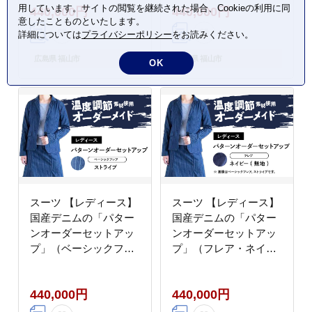
用しています。サイトの閲覧を継続された場合、Cookieの利用に同
440,000円
440,000円
ニム生地 広島県福山市
トアップ デニム ジャケ
意したことものといたします。
/ 山陽染工株式会社
ット スカート 広島県福
詳細については
プライバシーポリシー
をお読みください。
[BADS027]
山市 / 山陽染工株式会
社 [BADS029]
広島県 福山市
広島県 福山市
OK
スーツ 【レディース】
スーツ 【レディース】
国産デニムの「パター
国産デニムの「パター
ンオーダーセットアッ
ンオーダーセットアッ
プ」（ベーシックフレ
プ」（フレア・ネイビ
ア・ストライプ） スー
ー/無地） スーツ ファ
ツ ファッション セット
ッション セットアップ
440,000円
440,000円
アップ デニム ジャケッ
デニム ジャケット スカ
ト スカート 広島県福山
ート 広島県福山市 / 山