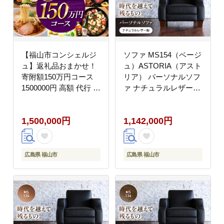
【福山市コンシェルジ
ソファ MS154（ベージ
ュ】返礼品おまかせ！
ュ）ASTORIA（アスト
寄附額150万円コース
リア） パーソナルソフ
1500000円 高額 代行 サ
ァ ナチュラルレザー製
ービス セット 詰め合わ
ソファー レザー 革 フ
せ 地元 豚肉 牛肉 海苔
ァニチャー 家具 いす
1,500,000円
1,142,000円
海鮮 酒 焼酎 布団 寝具
椅子 人気 おすすめ 広
枕 家具 お菓子 寄附
島県福山市/株式会社心
[BAZZ019]
石工芸 [BABV030]
広島県 福山市
広島県 福山市