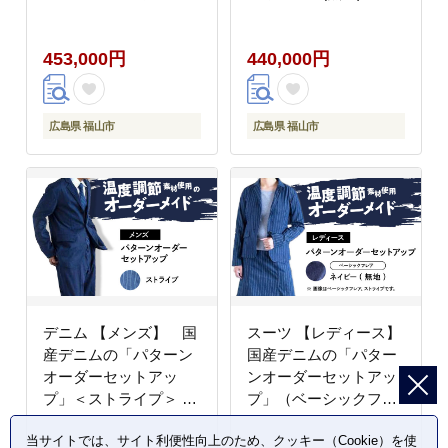
ー製 椅子 イス チェア
ァッション ストライプ
ファニチャー 家具 人気
セットアップ ギフト デ
453,000円
440,000円
おすすめ 広島県福山市/
ニム生地 広島県福山市
株式会社心石工芸
/ 山陽染工株式会社
[BABV004]
[BADS026]
広島県 福山市
広島県 福山市
デニム 【メンズ】 国
スーツ 【レディース】
産デニムの「パターン
国産デニムの「パター
オーダーセットアッ
ンオーダーセットアッ
プ」＜ストライプ＞ フ
プ」（ベーシックフレ
ァッション ストライプ
ア・ネイビー/無地） ス
当サイトでは、サイト利便性向上のため、クッキー（Cookie）を使
セットアップ ギフト デ
ーツ ファッション セッ