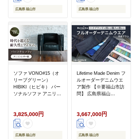
社心石工芸 [BABV022]
社心石工芸 [BABV023]
広島県 福山市
広島県 福山市
ソファ VONO#15（オ
Lifetime Made Denim フ
リーブグリーン）
ルオーダーデニムウエ
HIBIKI（ヒビキ） パー
ア製作 【※要福山市訪
ソナルソファ アニリン
問】 広島県福山
レザー製 ソファ レザー
市/Project BoleeGa 衣
革 ファニチャー 家具
料 ファッション オーダ
3,825,000円
3,667,000円
いす 椅子 人気 おすす
ーメイド 人気 おすすめ
め 広島県福山市/株式会
社心石工芸 [BABV024]
広島県 福山市
広島県 福山市