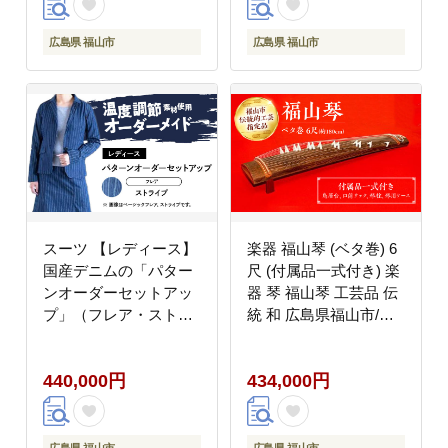
市 / 山陽染工株式会社
陽染工株式会社
[BADS030]
[BADS031]
広島県 福山市
広島県 福山市
スーツ 【レディース】
楽器 福山琴 (ベタ巻) 6
国産デニムの「パター
尺 (付属品一式付き) 楽
ンオーダーセットアッ
器 琴 福山琴 工芸品 伝
プ」（フレア・ストラ
統 和 広島県福山市/福
イプ） スーツ ファッシ
山邦楽器製造業協同組
ョン セットアップ デニ
合 [BAEW004]
440,000円
434,000円
ム ジャケット スカート
広島県福山市 / 山陽染
工株式会社 [BADS032]