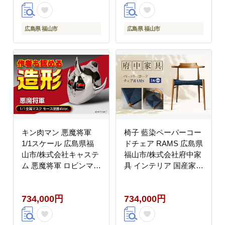
工芸 [BABV015]
工芸 [BABV016]
広島県 福山市
広島県 福山市
キン肉マン 悪魔将軍
椅子 藍染ペーパーコー
1/1スケール 広島県福
ドチェア RAMS 広島県
山市/株式会社キャステ
福山市/株式会社府中家
ム 悪魔将軍 ロビンマス
具 インテリア 国産家具
ク マスク コスプレ ア
ナチュラル 椅子
ニメグッズ 漫画
[BAGE005]
734,000円
734,000円
[BACE010]