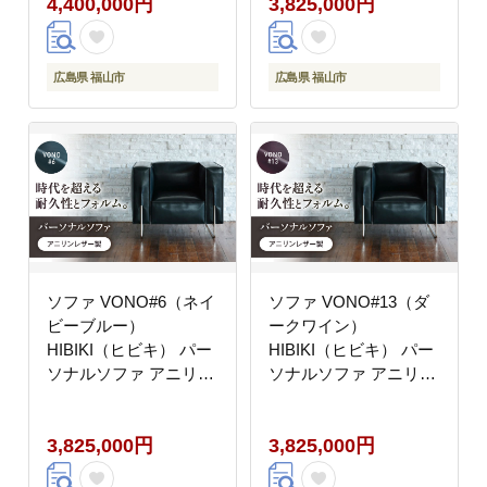
4,400,000円
3,825,000円
気 おすすめ 広島県福山
市/株式会社心石工芸
[BABV021]
広島県 福山市
広島県 福山市
ソファ VONO#6（ネイ
ソファ VONO#13（ダ
ビーブルー）
ークワイン）
HIBIKI（ヒビキ） パー
HIBIKI（ヒビキ） パー
ソナルソファ アニリン
ソナルソファ アニリン
レザー製 ソファ レザー
レザー製 ソファ レザー
革 ファニチャー 家具
革 ファニチャー 家具
3,825,000円
3,825,000円
いす 椅子 人気 おすす
いす 椅子 人気 おすす
め 広島県福山市/株式会
め 広島県福山市/株式会