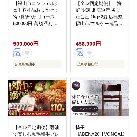
【福山市コンシェルジ
【全12回定期便】 海
ュ】返礼品おまかせ！
鮮 冷凍 北海道産 炙り
寄附額50万円コース
たこ足 1kg×2袋 広島県
500000円 高額 代行 サ
福山市/マルケー食品株
ービス セット 詰め合わ
式会社 おかず おつまみ
せ 地元 豚肉 牛肉 海苔
[BABC019]
500,000円
458,000円
海鮮 酒 焼酎 布団 寝具
枕 家具 お菓子 寄附
[BAZZ017]
広島県 福山市
広島県 福山市
【全12回定期便】醤油
椅子
で楽しむ黒毛和牛プレ
HABENA20【VONO#13】