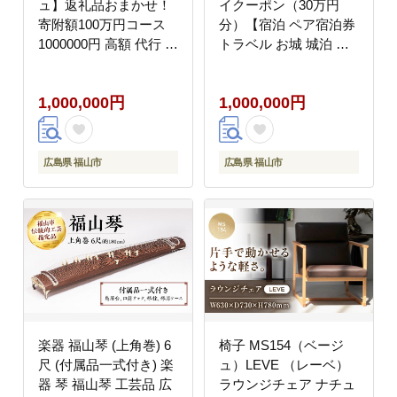
ュ】返礼品おまかせ！
イクーポン（30万円
寄附額100万円コース
分）【宿泊 ペア宿泊券
1000000円 高額 代行 サ
トラベル お城 城泊 旅
ービス セット 詰め合わ
旅行 広島県 福山市】
せ 地元 豚肉 牛肉 海苔
BAAY002
1,000,000円
1,000,000円
海鮮 酒 焼酎 布団 寝具
枕 家具 お菓子 寄附
[BAZZ018]
広島県 福山市
広島県 福山市
楽器 福山琴 (上角巻) 6
椅子 MS154（ベージ
尺 (付属品一式付き) 楽
ュ）LEVE （レーベ）
器 琴 福山琴 工芸品 広
ラウンジチェア ナチュ