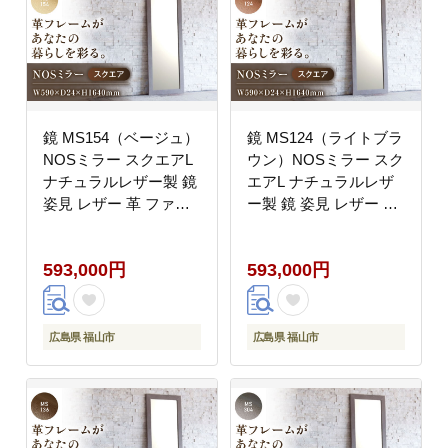
鏡 MS154（ベージュ）
鏡 MS124（ライトブラ
NOSミラー スクエアL
ウン）NOSミラー スク
ナチュラルレザー製 鏡
エアL ナチュラルレザ
姿見 レザー 革 ファニ
ー製 鏡 姿見 レザー 革
チャー 家具 人気 おす
ファニチャー 家具 人気
すめ 広島県福山市/株式
おすすめ 広島県福山市/
593,000円
593,000円
会社心石工芸
株式会社心石工芸
[BABV005]
[BABV006]
広島県 福山市
広島県 福山市