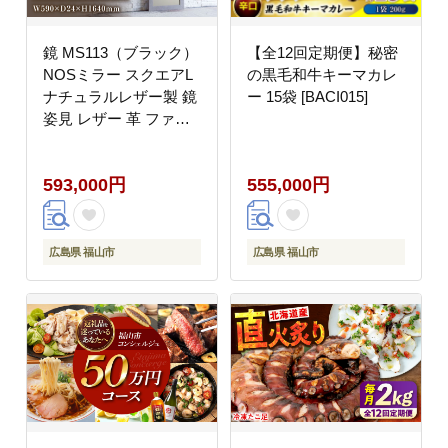
鏡 MS113（ブラック）
【全12回定期便】秘密
NOSミラー スクエアL
の黒毛和牛キーマカレ
ナチュラルレザー製 鏡
ー 15袋 [BACI015]
姿見 レザー 革 ファニ
チャー 家具 人気 おす
すめ 広島県福山市/株式
593,000円
555,000円
会社心石工芸
[BABV010]
広島県 福山市
広島県 福山市