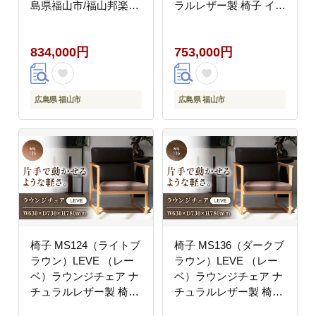
島県福山市/福山邦楽器
ラルレザー製 椅子 イス
製造業協同組合
チェア ファニチャー 家
[BAEW003]
具 人気 おすすめ 広島
834,000円
753,000円
県福山市/株式会社心石
工芸 [BABV012]
広島県 福山市
広島県 福山市
椅子 MS124（ライトブ
椅子 MS136（ダークブ
ラウン）LEVE （レー
ラウン）LEVE （レー
ベ）ラウンジチェア ナ
ベ）ラウンジチェア ナ
チュラルレザー製 椅子
チュラルレザー製 椅子
イス チェア ファニチャ
イス チェア ファニチャ