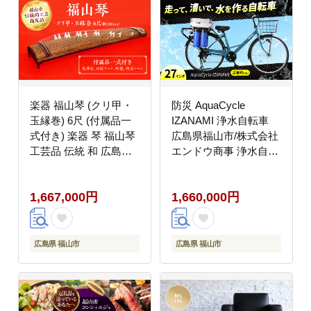
楽器 福山琴 (クリ甲・
防災 AquaCycle
玉縁巻) 6尺 (付属品一
IZANAMI 浄水自転車
式付き) 楽器 琴 福山琴
広島県福山市/株式会社
工芸品 伝統 和 広島県
エンドウ商事 浄水自転
福山市/福山邦楽器製造
車 防災グッズ 防災用品
業協同組合 [BAEW005]
災害用 浄水器
1,667,000円
1,660,000円
[BAGX001]
広島県 福山市
広島県 福山市