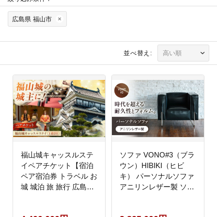
広島県 福山市
並べ替え:
福山城キャッスルステ
ソファ VONO#3（ブラ
イペアチケット【宿泊
ウン）HIBIKI（ヒビ
ペア宿泊券 トラベル お
キ） パーソナルソファ
城 城泊 旅 旅行 広島県
アニリンレザー製 ソフ
福山市】BAAY001
ァ レザー 革 ファニチ
ャー 家具 いす 椅子 人