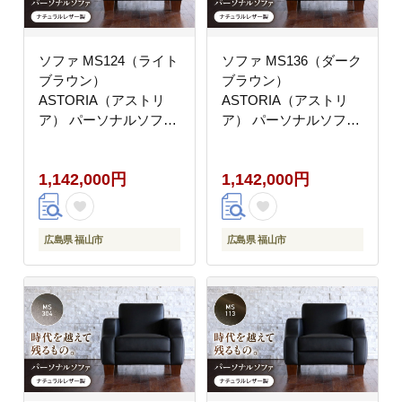
ソファ MS124（ライト
ソファ MS136（ダーク
ブラウン）
ブラウン）
ASTORIA（アストリ
ASTORIA（アストリ
ア） パーソナルソファ
ア） パーソナルソファ
ナチュラルレザー製 ソ
ナチュラルレザー製 ソ
ファー レザー 革 ファ
ファー レザー 革 ファ
1,142,000円
1,142,000円
ニチャー 家具 いす 椅
ニチャー 家具 いす 椅
子 人気 おすすめ 広島
子 人気 おすすめ 広島
県福山市/株式会社心石
県福山市/株式会社心石
工芸 [BABV031]
工芸 [BABV032]
広島県 福山市
広島県 福山市