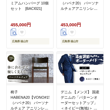
ミアムハンバーグ 10個
（ハベナ20） パーソナ
セット [BACI021]
ルチェアアニリンレザ
ー製 椅子 イス チェア
ファニチャー 家具 人気
455,000円
453,000円
おすすめ 広島県福山市/
株式会社心石工芸
[BABV003]
広島県 福山市
広島県 福山市
椅子
デニム 【メンズ】 国産
HABENA20【VONO#15】
デニムの「パターンオ
（ハベナ20） パーソナ
ーダーセットアップ」
ルチェア アニリンレザ
＜ネイビー(無地)＞ フ