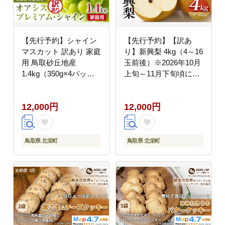
【先行予約】シャイン
【先行予約】【訳あ
マスカット 訳あり 家庭
り】新興梨 4kg（4～16
用 鳥取砂丘地産
玉前後）※2026年10月
1.4kg（350g×4パッ
上旬～11月下旬頃に順
ク）※離島への配送不
次発送予定
可 ※2026年8月下旬～
12,000円
12,000円
10月下旬頃に順次発送
予定
鳥取県 北栄町
鳥取県 北栄町