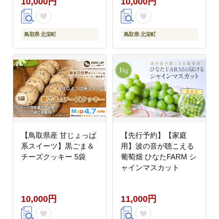
10,000円
10,000円
鳥取県 北栄町
鳥取県 北栄町
【鳥取県産 甘じょっぱ
【先行予約】【家庭
系スイーツ】黒ごま＆
用】波の音が聴こえる
チーズクッキー 5袋
葡萄畑 ひなたFARM シ
ャインマスカット
10,000円
11,000円