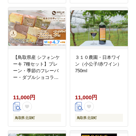
【鳥取県産 シフォンケ
３１０農園・日本ワイ
ーキ 7種セット】プレ
ン（小公子/赤ワイン）
ーン・季節のフレーバ
750ml
ー・ダブルショコラ・
バナナ豆乳・アールグ
レイ・抹茶・チーズ 1
11,000円
11,000円
セット
鳥取県 北栄町
鳥取県 北栄町