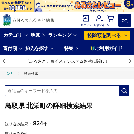
ログイン
新規登録
カート
カテゴリ
地域
ランキング
控除額を調べる
寄付額
旅先を探す
特集
ご利用ガイド
「ふるさとチョイス」システム連携に関して
TOP
詳細検索
鳥取県 北栄町の詳細検索結果
824
絞り込み結果：
件
絞り込み条件：