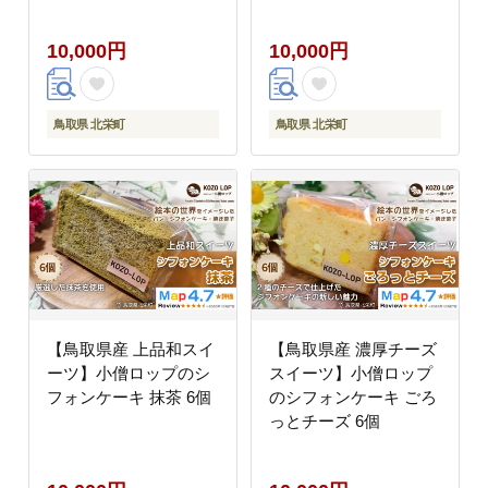
※着日指定不可 ※離
島への配送不可
10,000円
10,000円
※2026年９月上旬頃～
10月末頃に順次発送予
定
鳥取県 北栄町
鳥取県 北栄町
【鳥取県産 上品和スイ
【鳥取県産 濃厚チーズ
ーツ】小僧ロップのシ
スイーツ】小僧ロップ
フォンケーキ 抹茶 6個
のシフォンケーキ ごろ
っとチーズ 6個