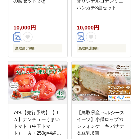
の梨セット 3kg
オリジナルコナンミニ
ハンカチ3点セット
10,000円
10,000円
鳥取県 北栄町
鳥取県 北栄町
749.【先行予約】【Ｊ
【鳥取県産 ヘルシース
Ａ】ナンチューうまい
イーツ】小僧ロップの
トマト（中玉トマ
シフォンケーキ バナナ
ト） Ａ・250g×4袋
＆豆乳 6個