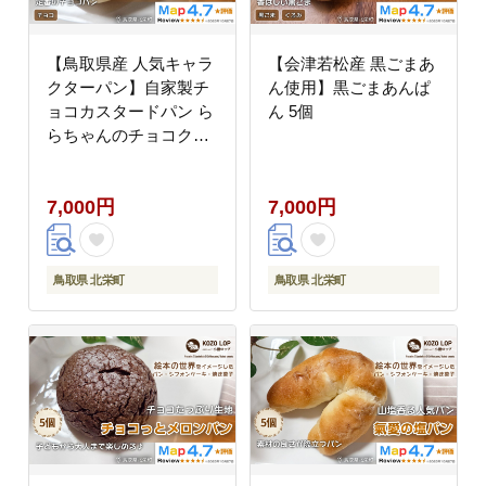
【鳥取県産 人気キャラ
【会津若松産 黒ごまあ
クターパン】自家製チ
ん使用】黒ごまあんぱ
ョコカスタードパン ら
ん 5個
らちゃんのチョコクリ
ーム 5個
7,000円
7,000円
鳥取県 北栄町
鳥取県 北栄町