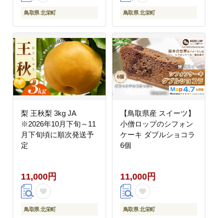
鳥取県 北栄町
鳥取県 北栄町
梨 王秋梨 3kg JA
【鳥取県産 スイーツ】
※2026年10月下旬～11
小僧ロップのシフォン
月下旬頃に順次発送予
ケーキ ダブルショコラ
定
6個
11,000円
11,000円
鳥取県 北栄町
鳥取県 北栄町