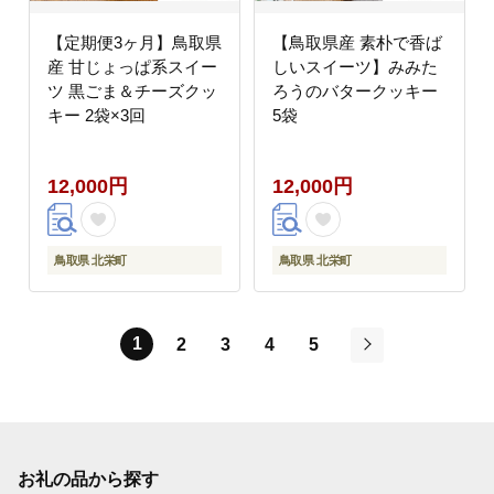
【定期便3ヶ月】鳥取県
【鳥取県産 素朴で香ば
産 甘じょっぱ系スイー
しいスイーツ】みみた
ツ 黒ごま＆チーズクッ
ろうのバタークッキー
キー 2袋×3回
5袋
12,000円
12,000円
鳥取県 北栄町
鳥取県 北栄町
1
2
3
4
5
次
お礼の品から探す