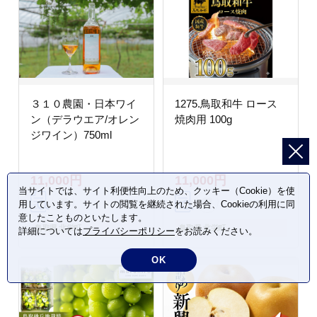
３１０農園・日本ワイ
1275.鳥取和牛 ロース
ン（デラウエア/オレン
焼肉用 100g
ジワイン）750ml
11,000円
11,000円
当サイトでは、サイト利便性向上のため、クッキー（Cookie）を使
用しています。サイトの閲覧を継続された場合、Cookieの利用に同
意したことものといたします。
鳥取県 北栄町
鳥取県 北栄町
詳細については
プライバシーポリシー
をお読みください。
OK