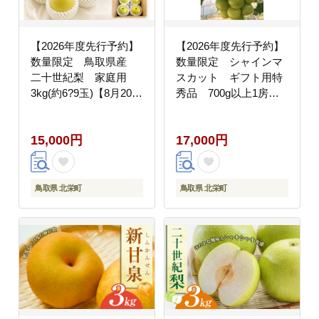
【2026年度先行予約】
【2026年度先行予約】
数量限定 鳥取県産
数量限定 シャインマ
二十世紀梨 家庭用
スカット ギフト用特
3kg(約6?9玉)【8月20日
秀品 700g以上1房【9
以降発送】
月20日以降発送】
15,000円
17,000円
鳥取県 北栄町
鳥取県 北栄町