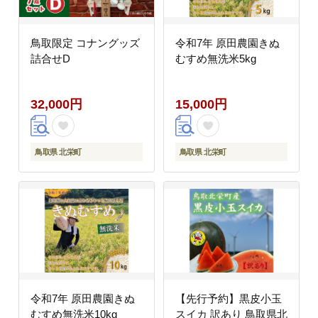
鳥取限定 コナングッズ
令和7年 原田農園きぬ
詰合せD
むすめ無洗米5kg
32,000円
15,000円
鳥取県 北栄町
鳥取県 北栄町
令和7年 原田農園きぬ
【先行予約】黒皮小玉
むすめ無洗米10kg
スイカ 訳あり 鳥取県北