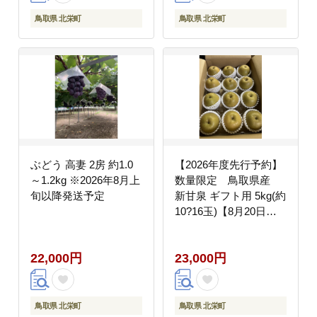
鳥取県 北栄町
鳥取県 北栄町
ぶどう 高妻 2房 約1.0
【2026年度先行予約】
～1.2kg ※2026年8月上
数量限定 鳥取県産
旬以降発送予定
新甘泉 ギフト用 5kg(約
10?16玉)【8月20日以
降発送】
22,000円
23,000円
鳥取県 北栄町
鳥取県 北栄町