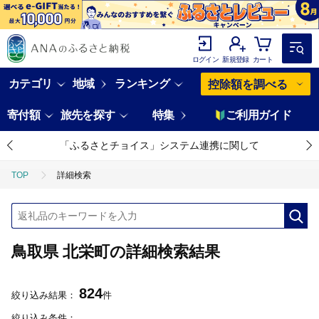
ログイン
新規登録
カート
カテゴリ
地域
ランキング
控除額を調べる
寄付額
旅先を探す
特集
ご利用ガイド
「ふるさとチョイス」システム連携に関して
TOP
詳細検索
鳥取県 北栄町の詳細検索結果
824
絞り込み結果：
件
絞り込み条件：