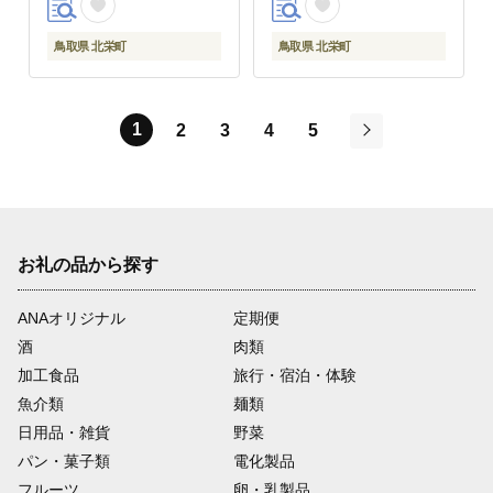
鳥取県 北栄町
鳥取県 北栄町
1
2
3
4
5
次
お礼の品から探す
ANAオリジナル
定期便
酒
肉類
加工食品
旅行・宿泊・体験
魚介類
麺類
日用品・雑貨
野菜
パン・菓子類
電化製品
フルーツ
卵・乳製品