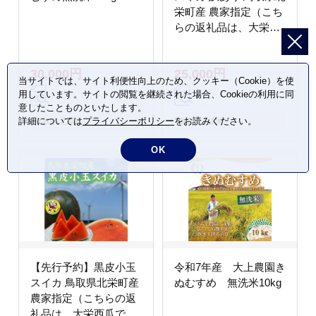
栄町産 農家指定（こち
らの返礼品は、大栄西
瓜ではありません）
30,000円
25,000円
当サイトでは、サイト利便性向上のため、クッキー（Cookie）を使
用しています。サイトの閲覧を継続された場合、Cookieの利用に同
意したことものといたします。
詳細については
プライバシーポリシー
をお読みください。
鳥取県 北栄町
鳥取県 北栄町
OK
【先行予約】黒皮小玉
令和7年産 大上農園き
スイカ 鳥取県北栄町産
ぬむすめ 無洗米10kg
農家指定（こちらの返
礼品は、大栄西瓜では