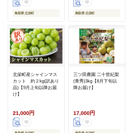
鳥取県 北栄町
鳥取県 北栄町
北栄町産シャインマス
三ツ田農園 二十世紀梨
カット 約２kg(訳あり
(青秀)3kg【8月下旬以
品)【9月上旬以降お届
降お届け】
け】
21,000円
17,000円