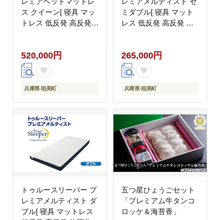
レミアベットマットレ
レミアメルティスト セ
ス クイーン[ 寝具 マッ
ミダブル[ 寝具 マット
トレス 低反発 高反発
レス 低反発 高反発 体
体圧分散 睡眠 抗菌 防
圧分散 睡眠 抗菌 防カ
カビ 防ダニ 肩 腰 ]
ビ 防ダニ 肩 腰 ]
520,000円
265,000円
兵庫県 稲美町
兵庫県 稲美町
トゥルースリーパー プ
五つ星ひょうごセット
レミアメルティスト ダ
「プレミアム牛タンコ
ブル[ 寝具 マットレス
ロッケ＆海苔香」