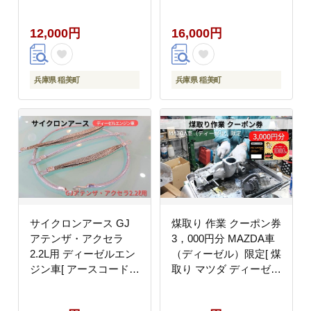
アーモンド ピーナッツ
ディーゼル ]
ハニーバター はちみつ
12,000円
16,000円
バター おやつ お菓子
おかし おつまみ 兵庫県
兵庫 稲美町
兵庫県 稲美町
兵庫県 稲美町
サイクロンアース GJ
煤取り 作業 クーポン券
アテンザ・アクセラ
3，000円分 MAZDA車
2.2L用 ディーゼルエン
（ディーゼル）限定[ 煤
ジン車[ アースコード
取り マツダ ディーゼル
アースケーブル マツダ
整備 ]
ディーゼル ]