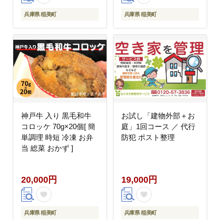
兵庫県 稲美町
兵庫県 稲美町
神戸牛 入り 黒毛和牛
お試し「建物外部＋お
コロッケ 70g×20個[ 簡
庭」1回コース ／ 代行
単調理 時短 冷凍 お弁
防犯 ポスト整理
当 総菜 おかず ]
20,000円
19,000円
兵庫県 稲美町
兵庫県 稲美町