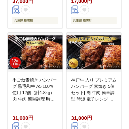
37,000円
17,000円
湯煎 小分け 個包装 ]
兵庫県 稲美町
兵庫県 稲美町
手ごね素焼き ハンバー
神戸牛 入り プレミアム
グ 黒毛和牛 A5 100％
ハンバーグ 素焼き 9個
使用 12個（計1.8kg）[
セット[ 肉 牛肉 簡単調
肉 牛肉 簡単調理 時短
理 時短 電子レンジ 湯
電子レンジ 湯煎 小分け
煎 小分け 個包装 ]
個包装 ]
31,000円
31,000円