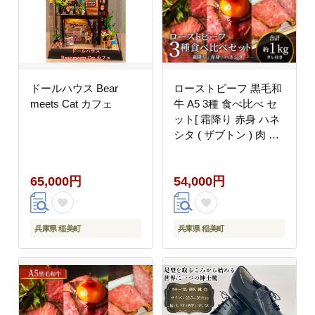
ドールハウス Bear
ローストビーフ 黒毛和
meets Cat カフェ
牛 A5 3種 食べ比べ セ
ット[ 霜降り 赤身 ハネ
シタ ( ザブトン ) 肉 牛
肉 お肉 簡単調理 時短
小分け 個包装 ]
65,000円
54,000円
兵庫県 稲美町
兵庫県 稲美町