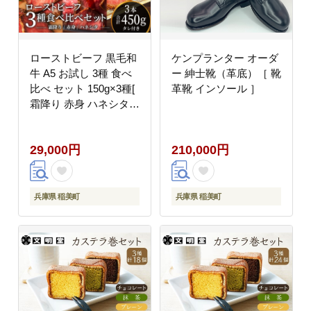
ローストビーフ 黒毛和
ケンプランター オーダ
牛 A5 お試し 3種 食べ
ー 紳士靴（革底）［ 靴
比べ セット 150g×3種[
革靴 インソール ］
霜降り 赤身 ハネシタ (
ザブトン ) 肉 牛肉 お肉
簡単調理 時短 小分け
29,000円
210,000円
個包装 ]
兵庫県 稲美町
兵庫県 稲美町