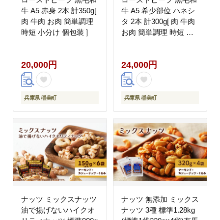
牛 A5 赤身 2本 計350g[
牛 A5 希少部位 ハネシ
肉 牛肉 お肉 簡単調理
タ 2本 計300g[ 肉 牛肉
時短 小分け 個包装 ]
お肉 簡単調理 時短 小
分け 個包装 ]
20,000円
24,000円
兵庫県 稲美町
兵庫県 稲美町
ナッツ ミックスナッツ
ナッツ 無添加 ミックス
油で揚げないハイクオ
ナッツ 3種 標準1.28kg