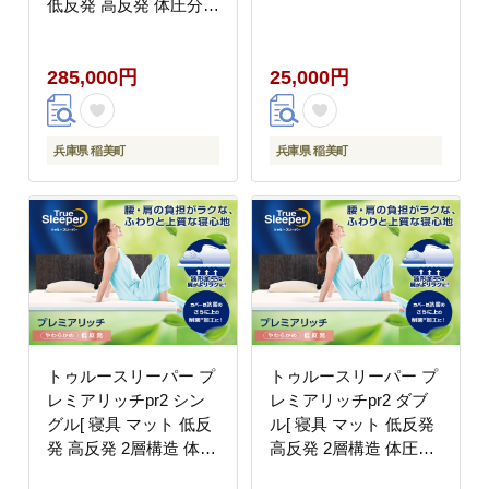
低反発 高反発 体圧分散
睡眠 抗菌 防カビ 防ダ
ニ 肩 腰 ]
285,000円
25,000円
兵庫県 稲美町
兵庫県 稲美町
トゥルースリーパー プ
トゥルースリーパー プ
レミアリッチpr2 シン
レミアリッチpr2 ダブ
グル[ 寝具 マット 低反
ル[ 寝具 マット 低反発
発 高反発 2層構造 体圧
高反発 2層構造 体圧分
分散 睡眠 抗菌 防カビ
散 睡眠 抗菌 防カビ 防