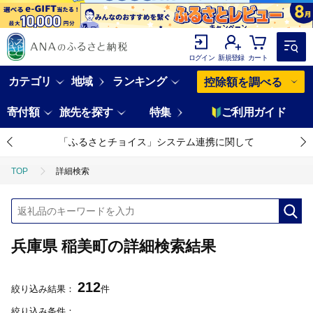
ログイン
新規登録
カート
カテゴリ
地域
ランキング
控除額を調べる
寄付額
旅先を探す
特集
ご利用ガイド
「ふるさとチョイス」システム連携に関して
TOP
詳細検索
兵庫県 稲美町の詳細検索結果
212
絞り込み結果：
件
絞り込み条件：