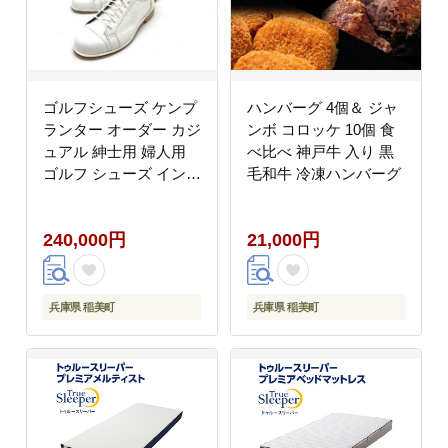
ゴルフシューズ ケンプ
ハンバーグ 4個＆ ジャ
ランター オーダー カジ
ンボ コロッケ 10個 食
ュアル 紳士用 婦人用
べ比べ 神戸牛 入り 黒
ゴルフ シューズ インソ
毛和牛 冷凍ハンバーグ
ール ファッション 靴
ゴルフ用品 雑貨 天然皮
240,000円
21,000円
革 皮 レザー スポーツ
アウトドア 手作り
兵庫県 稲美町
兵庫県 稲美町