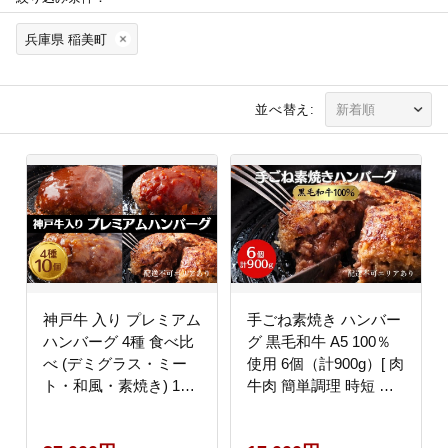
兵庫県 稲美町
並べ替え:
神戸牛 入り プレミアム
手ごね素焼き ハンバー
ハンバーグ 4種 食べ比
グ 黒毛和牛 A5 100％
べ (デミグラス・ミー
使用 6個（計900g）[ 肉
ト・和風・素焼き) 10
牛肉 簡単調理 時短 電
個セット[ 肉 牛肉 簡単
子レンジ 湯煎 小分け
調理 時短 電子レンジ
個包装 ]