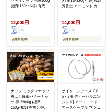
リティナッツ 標準900g
(標準1袋320g×4袋)有馬
(標準150g×6袋) 有馬芳
芳香堂 アーモンド カシ
香堂 塩味 アーモンド
ューナッツ くるみ 無塩
カシューナッツ くるみ
素焼き ノンフライ おや
12,000円
14,000円
化学調味料無添加 ノン
つ お菓子 おかし おつ
フライ うす塩 おやつ
まみ 兵庫県 兵庫 稲美
お菓子 おかし おつまみ
町
兵庫県 兵庫 稲美町
兵庫県 稲美町
兵庫県 稲美町
ナッツ ミックスナッツ
サイクロンアース CX-
香ばし蜂蜜バターナッ
5・8用 ディーゼルエン
ツ 標準900g (標準
ジン車[ アースコード
150g×6袋) 有馬芳香堂
アースケーブル マツダ