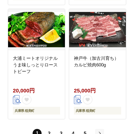
大浦ミートオリジナル
神戸牛（加古川育ち）
うま味しっとりロース
カルビ焼肉600g
トビーフ
20,000円
25,000円
兵庫県 稲美町
兵庫県 稲美町
1
2
3
4
5