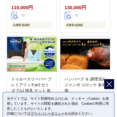
防ダニ 肩 腰 ]
ダニ 肩 腰 ]
110,000円
130,000円
兵庫県 稲美町
兵庫県 稲美町
トゥルースリーパー プ
ハンバーグ ＆ 調理済み
レミアリッチpr2 セミ
ジャンボ コロッケ 各4
ダブル[ 寝具 マット 低
個
反発 高反発 2層構造 体
当サイトでは、サイト利便性向上のため、クッキー（Cookie）を使
圧分散 睡眠 抗菌 防カ
用しています。サイトの閲覧を継続された場合、Cookieの利用に同
ビ 防ダニ 肩 腰 ]
意したことものといたします。
120,000円
20,000円
詳細については
プライバシーポリシー
をお読みください。