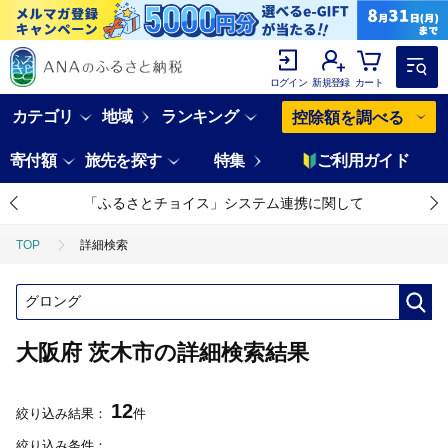
ログイン
新規登録
カート
カテゴリ
地域
ランキング
控除額を調べる
寄付額
旅先を探す
特集
ご利用ガイド
「ふるさとチョイス」システム連携に関して
TOP
詳細検索
大阪府 茨木市の詳細検索結果
12
絞り込み結果：
件
絞り込み条件：