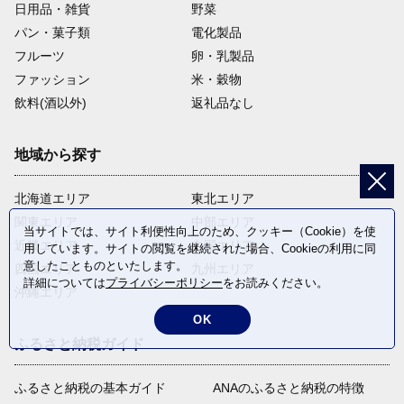
日用品・雑貨
野菜
パン・菓子類
電化製品
フルーツ
卵・乳製品
ファッション
米・穀物
飲料(酒以外)
返礼品なし
地域から探す
北海道エリア
東北エリア
関東エリア
中部エリア
当サイトでは、サイト利便性向上のため、クッキー（Cookie）を使
近畿エリア
中国エリア
用しています。サイトの閲覧を継続された場合、Cookieの利用に同
意したことものといたします。
四国エリア
九州エリア
詳細については
プライバシーポリシー
をお読みください。
沖縄エリア
OK
ふるさと納税ガイド
ふるさと納税の基本ガイド
ANAのふるさと納税の特徴