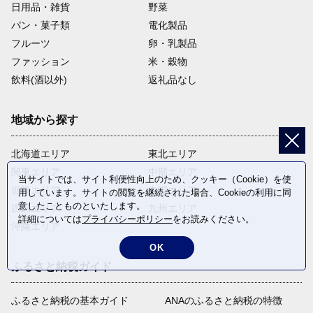
日用品・雑貨
野菜
パン・菓子類
電化製品
フルーツ
卵・乳製品
ファッション
米・穀物
飲料(酒以外)
返礼品なし
地域から探す
北海道エリア
東北エリア
関東エリア
中部エリア
当サイトでは、サイト利便性向上のため、クッキー（Cookie）を使
近畿エリア
中国エリア
用しています。サイトの閲覧を継続された場合、Cookieの利用に同
意したことものといたします。
四国エリア
九州エリア
詳細については
プライバシーポリシー
をお読みください。
沖縄エリア
OK
ふるさと納税ガイド
ふるさと納税の基本ガイド
ANAのふるさと納税の特徴