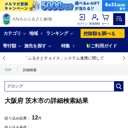
ログイン
新規登録
カート
カテゴリ
地域
ランキング
控除額を調べる
寄付額
旅先を探す
特集
ご利用ガイド
「ふるさとチョイス」システム連携に関して
TOP
詳細検索
大阪府 茨木市の詳細検索結果
12
絞り込み結果：
件
絞り込み条件：