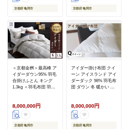
京都府 亀岡市
京都府 亀岡市
＜京都金桝＞最高峰 ア
アイダー掛け布団 クイ
イダーダウン95% 羽毛
ーン アイスランド アイ
合掛けふとん キング
ダーダック 98% 羽毛布
1.3kg ＜羽毛布団 羽毛
団 ダウン 冬 暖かい 保
ふとん 掛け布団 アイダ
温性 稀少 寝具 最高級
ー 高級 国産 日本製 シ
Qサイズ
8,000,000円
8,000,000円
ルク 絹 寝具＞｜モナク
京都府 亀岡市
京都府 亀岡市