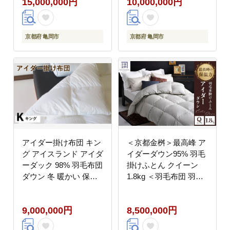
15,000,000円
10,000,000円
焼き ステーキ しゃぶし
ルク 絹 寝具＞｜モナク
ゃぶ≫※離島への配送
不可
京都府 亀岡市
京都府 亀岡市
アイダー掛け布団 キン
＜京都金桝＞最高峰 ア
グ アイスランド アイダ
イダーダウン95% 羽毛
ーダック 98% 羽毛布団
掛けふとん クイーン
ダウン 冬 暖かい 保温
1.8kg ＜羽毛布団 羽毛
性 稀少 寝具 最高級 K
ふとん 掛け布団 アイダ
サイズ
ー 高級 国産 日本製 シ
9,000,000円
8,500,000円
ルク 絹 寝具＞｜モナク