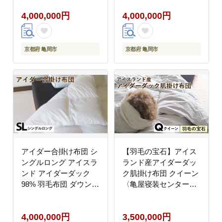
寝具 国産 日本製 国内
級 SDサイズ
4,000,000円
4,000,000円
生産 掛け布団 羽毛布団
ダウン 稀少 高級 羽
毛》
京都府 亀岡市
京都府 亀岡市
アイダー合掛け布団 シ
【羽毛の宝石】アイス
ングルロング アイスラ
ランド産アイダーダッ
ンド アイダーダック
ク肌掛け布団 クイーン
98% 羽毛布団 ダウン
〈亀屋寝装センター〉
秋 冬 春 保温性 稀少 寝
《選べる ふとん 布団
具 最高級 SLサイズ
寝具 国産 日本製 国内
4,000,000円
3,500,000円
生産 掛け布団 羽毛布団