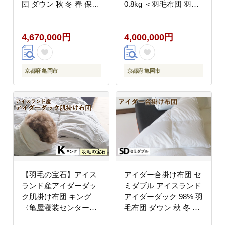
団 ダウン 秋 冬 春 保温
0.8kg ＜羽毛布団 羽毛
性 稀少 寝具 最高級 D
ふとん 掛け布団 アイダ
サイズ
ー 高級 国産 日本製 シ
4,670,000円
4,000,000円
ルク 絹 寝具＞｜モナク
京都府 亀岡市
京都府 亀岡市
【羽毛の宝石】アイス
アイダー合掛け布団 セ
ランド産アイダーダッ
ミダブル アイスランド
ク肌掛け布団 キング
アイダーダック 98% 羽
〈亀屋寝装センター〉
毛布団 ダウン 秋 冬 春
《選べる ふとん 布団
保温性 稀少 寝具 最高