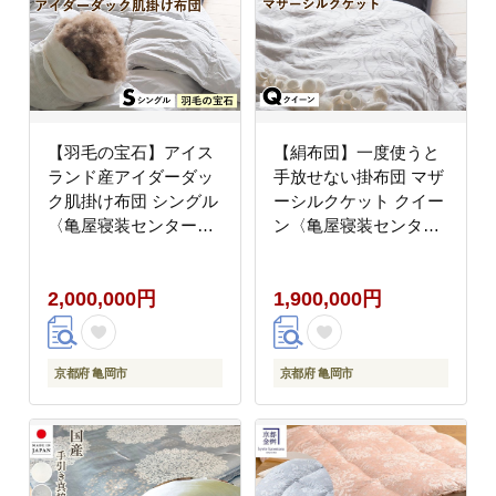
【羽毛の宝石】アイス
【絹布団】一度使うと
ランド産アイダーダッ
手放せない掛布団 マザ
ク肌掛け布団 シングル
ーシルクケット クイー
〈亀屋寝装センター〉
ン〈亀屋寝装センタ
《選べる ふとん 布団
ー〉《選べる ふとん 布
寝具 国産 日本製 国内
団 寝具 国産 日本製 国
2,000,000円
1,900,000円
生産 掛け布団 羽毛布団
内生産 掛け布団 綿布団
ダウン 稀少 高級 羽
シルク コットン 肌触り
毛》
年中使える》
京都府 亀岡市
京都府 亀岡市