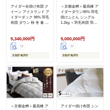
アイダー合掛け布団 ク
＜京都金桝＞最高峰 ア
イーン アイスランド ア
イダーダウン95% 羽毛
イダーダック 98% 羽毛
掛けふとん シングル
布団 ダウン 秋 冬 春 保
1.2kg ＜羽毛布団 羽毛
温性 稀少 寝具 最高級
ふとん 掛け布団 アイダ
Qサイズ
ー 高級 国産 日本製 シ
5,340,000円
5,000,000円
ルク 絹 寝具＞｜モナク
京都府 亀岡市
京都府 亀岡市
＜京都金桝＞最高峰 ア
アイダー掛け布団 シン