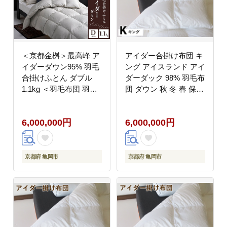
＜京都金桝＞最高峰 ア
アイダー合掛け布団 キ
イダーダウン95% 羽毛
ング アイスランド アイ
合掛けふとん ダブル
ダーダック 98% 羽毛布
1.1kg ＜羽毛布団 羽毛
団 ダウン 秋 冬 春 保温
ふとん 掛け布団 アイダ
性 稀少 寝具 最高級 K
ー 高級 国産 日本製 シ
サイズ
6,000,000円
6,000,000円
ルク 絹 寝具＞｜モナク
京都府 亀岡市
京都府 亀岡市