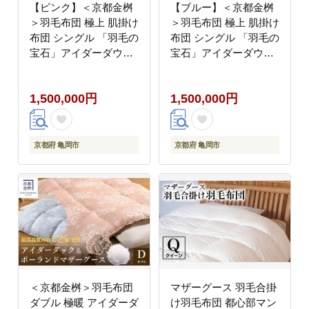
【ピンク】＜京都金桝
【ブルー】＜京都金桝
＞羽毛布団 極上 肌掛け
＞羽毛布団 極上 肌掛け
布団 シングル 「羽毛の
布団 シングル 「羽毛の
宝石」アイダーダウン
宝石」アイダーダウン
95% ダウンケット 春夏
95% ダウンケット 春夏
秋冬 オールシーズン 京
秋冬 オールシーズン 京
1,500,000円
1,500,000円
都亀岡産 日本製 ｜ 国
都亀岡産 日本製 ｜ 国
産 寝具 布団 羽毛ふと
産 寝具 布団 羽毛ふと
ん 掛け布団 掛布団 夏
ん 掛け布団 掛布団 夏
夏用 ダウンケット 冬
夏用 ダウンケット 冬
京都府 亀岡市
京都府 亀岡市
新生活◇ ｜ キャピタル
新生活◇ ｜ キャピタル
＜京都金桝＞羽毛布団
マザーグース 羽毛合掛
ダブル 極暖 アイダーダ
け羽毛布団 都心部マン