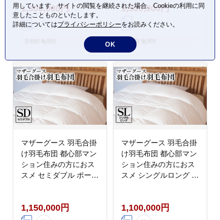
用しています。サイトの閲覧を継続された場合、Cookieの利用に同
1,300,000円
1,300,000円
内生産 掛け布団 綿布団
冬 シーズン 収納
意したことものといたします。
シルク コットン 肌触り
詳細については
プライバシーポリシー
をお読みください。
年中使える》
京都府 亀岡市
京都府 亀岡市
OK
マザーグース 羽毛合掛
マザーグース 羽毛合掛
け羽毛布団 都心部マン
け羽毛布団 都心部マン
ション住みの方におス
ション住みの方におス
スメ セミダブル ポーラ
スメ シングルロング ポ
ンド産 コウダ種 身体フ
ーランド産 コウダ種 身
ィットおすすめ 人気 春
体フィットおすすめ 人
1,150,000円
1,100,000円
秋 冬 シーズン 収納
気 春 秋 冬 シーズン 収
納