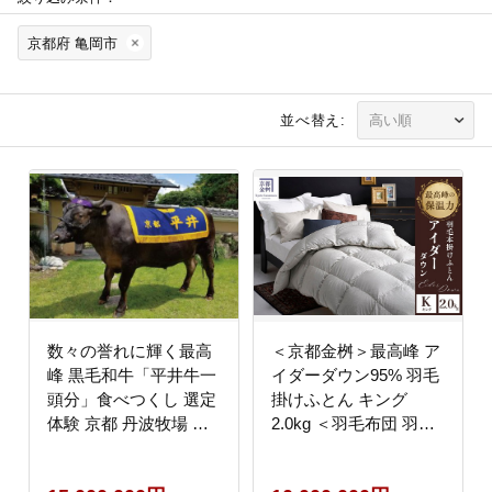
京都府 亀岡市
並べ替え:
数々の誉れに輝く最高
＜京都金桝＞最高峰 ア
峰 黒毛和牛「平井牛一
イダーダウン95% 羽毛
頭分」食べつくし 選定
掛けふとん キング
体験 京都 丹波牧場 自
2.0kg ＜羽毛布団 羽毛
家産≪ 数量限定 牛肉
ふとん 掛け布団 アイダ
牛 国産 冷凍 真空 すき
ー 高級 国産 日本製 シ