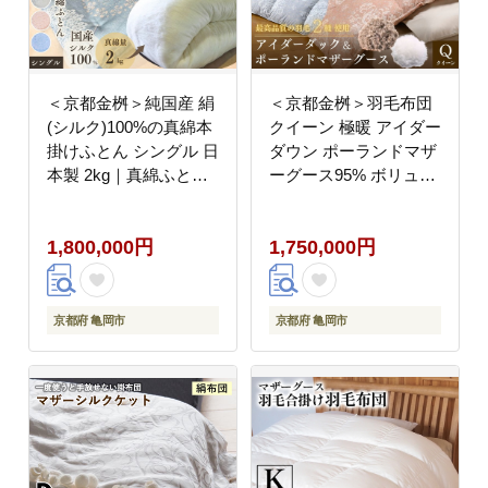
＜京都金桝＞純国産 絹
＜京都金桝＞羽毛布団
(シルク)100%の真綿本
クイーン 極暖 アイダー
掛けふとん シングル 日
ダウン ポーランドマザ
本製 2kg｜真綿ふとん
ーグース95% ボリュー
掛け布団 掛けふとん 真
ム 特殊トリプルエアー
わた 天然繊維 高級 冬
キルト 日本製 ピンク／
1,800,000円
1,750,000円
冬用
ブルー 冬用 布団 京都
亀岡産 キャピタル トリ
プル
京都府 亀岡市
京都府 亀岡市