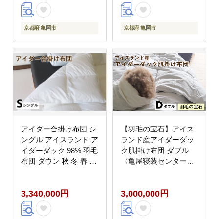
ダウン 稀少 高級 羽
毛》
京都府 亀岡市
京都府 亀岡市
アイダー合掛け布団 シ
【羽毛の宝石】アイス
ングル アイスランド ア
ランド産アイダーダッ
イダーダック 98% 羽毛
ク肌掛け布団 ダブル
布団 ダウン 秋 冬 春 保
〈亀屋寝装センター〉
温性 稀少 寝具 最高級
《選べる ふとん 布団
Sサイズ
寝具 国産 日本製 国内
3,340,000円
3,000,000円
生産 掛け布団 羽毛布団
ダウン 稀少 高級 羽
毛》