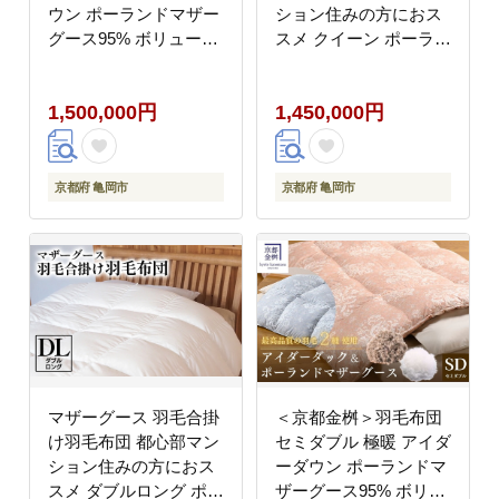
ウン ポーランドマザー
ション住みの方におス
グース95% ボリューム
スメ クイーン ポーラン
特殊トリプルエアーキ
ド産 コウダ種 身体フィ
ルト 日本製 ピンク／ブ
ットおすすめ 人気 春
1,500,000円
1,450,000円
ルー 冬用 布団 京都亀
秋 冬 シーズン 収納
岡産 キャピタル トリプ
ル
京都府 亀岡市
京都府 亀岡市
マザーグース 羽毛合掛
＜京都金桝＞羽毛布団
け羽毛布団 都心部マン
セミダブル 極暖 アイダ
ション住みの方におス
ーダウン ポーランドマ
スメ ダブルロング ポー
ザーグース95% ボリュ