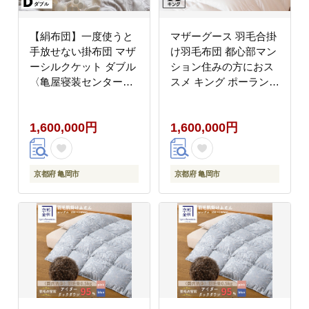
【絹布団】一度使うと
マザーグース 羽毛合掛
手放せない掛布団 マザ
け羽毛布団 都心部マン
ーシルクケット ダブル
ション住みの方におス
〈亀屋寝装センター〉
スメ キング ポーランド
《選べる ふとん 布団
産 コウダ種 身体フィッ
寝具 国産 日本製 国内
トおすすめ 人気 春 秋
1,600,000円
1,600,000円
生産 掛け布団 綿布団
冬 シーズン 収納
シルク コットン 肌触り
年中使える》
京都府 亀岡市
京都府 亀岡市