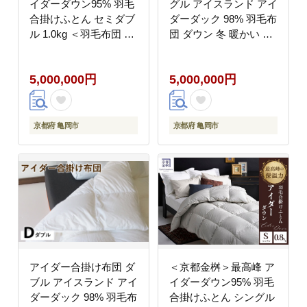
イダーダウン95% 羽毛
グル アイスランド アイ
合掛けふとん セミダブ
ダーダック 98% 羽毛布
ル 1.0kg ＜羽毛布団 羽
団 ダウン 冬 暖かい 保
毛ふとん 掛け布団 アイ
温性 稀少 寝具 最高級
ダー 高級 国産 日本製
Sサイズ
5,000,000円
5,000,000円
シルク 絹 寝具＞｜モナ
ク
京都府 亀岡市
京都府 亀岡市
アイダー合掛け布団 ダ
＜京都金桝＞最高峰 ア
ブル アイスランド アイ
イダーダウン95% 羽毛
ダーダック 98% 羽毛布
合掛けふとん シングル