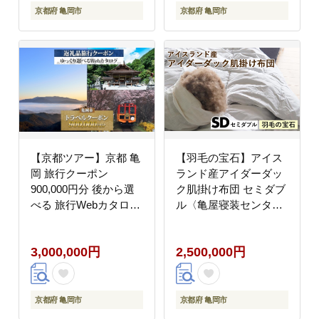
京都府 亀岡市
京都府 亀岡市
【京都ツアー】京都 亀
【羽毛の宝石】アイス
岡 旅行クーポン
ランド産アイダーダッ
900,000円分 後から選
ク肌掛け布団 セミダブ
べる 旅行Webカタログ
ル〈亀屋寝装センタ
で使える! 旅行チケット
ー〉《選べる ふとん 布
宿泊チケット 券 温泉
団 寝具 国産 日本製 国
3,000,000円
2,500,000円
家族 ギフト 宿 旅館 ホ
内生産 掛け布団 羽毛布
テル 老舗 予約 トラベ
団 ダウン 稀少 高級 羽
ル 旅行券 宿泊券
毛》
京都府 亀岡市
京都府 亀岡市