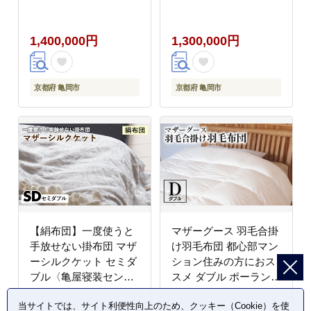
ランド産 コウダ種 身体
ーム 特殊トリプルエア
フィットおすすめ 人気
ーキルト 日本製 ピンク
1,400,000円
1,300,000円
春 秋 冬 シーズン 収納
／ブルー 冬用 布団 京
都亀岡産 キャピタル ト
リプル
京都府 亀岡市
京都府 亀岡市
【絹布団】一度使うと
マザーグース 羽毛合掛
手放せない掛布団 マザ
け羽毛布団 都心部マン
ーシルクケット セミダ
ション住みの方におス
ブル〈亀屋寝装センタ
スメ ダブル ポーランド
ー〉《選べる ふとん 布
産 コウダ種 身体フィッ
当サイトでは、サイト利便性向上のため、クッキー（Cookie）を使
団 寝具 国産 日本製 国
トおすすめ 人気 春 秋