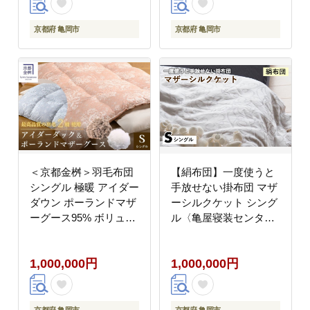
京都府 亀岡市
京都府 亀岡市
＜京都金桝＞羽毛布団
【絹布団】一度使うと
シングル 極暖 アイダー
手放せない掛布団 マザ
ダウン ポーランドマザ
ーシルクケット シング
ーグース95% ボリュー
ル〈亀屋寝装センタ
ム 特殊トリプルエアー
ー〉《選べる ふとん 布
キルト 日本製 ピンク／
団 寝具 国産 日本製 国
1,000,000円
1,000,000円
ブルー 冬用 布団 京都
内生産 掛け布団 綿布団
亀岡産 キャピタル トリ
シルク コットン 肌触り
プル
年中使える》