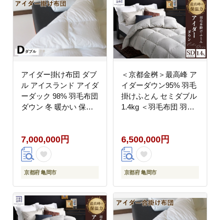
アイダー掛け布団 ダブ
＜京都金桝＞最高峰 ア
ル アイスランド アイダ
イダーダウン95% 羽毛
ーダック 98% 羽毛布団
掛けふとん セミダブル
ダウン 冬 暖かい 保温
1.4kg ＜羽毛布団 羽毛
性 稀少 寝具 最高級 D
ふとん 掛け布団 アイダ
サイズ
ー 高級 国産 日本製 シ
7,000,000円
6,500,000円
ルク 絹 寝具＞｜モナク
京都府 亀岡市
京都府 亀岡市