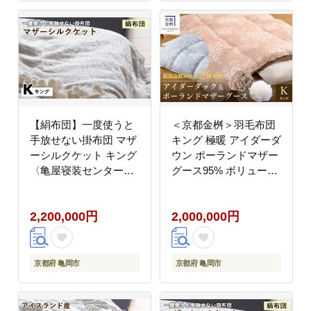
【絹布団】一度使うと
＜京都金桝＞羽毛布団
手放せない掛布団 マザ
キング 極暖 アイダーダ
ーシルクケット キング
ウン ポーランドマザー
〈亀屋寝装センター〉
グース95% ボリューム
《選べる ふとん 布団
特殊トリプルエアーキ
寝具 国産 日本製 国内
ルト 日本製 ピンク／ブ
2,200,000円
2,000,000円
生産 掛け布団 綿布団
ルー 冬用 布団 京都亀
シルク コットン 肌触り
岡産 キャピタル トリプ
年中使える》
ル
京都府 亀岡市
京都府 亀岡市