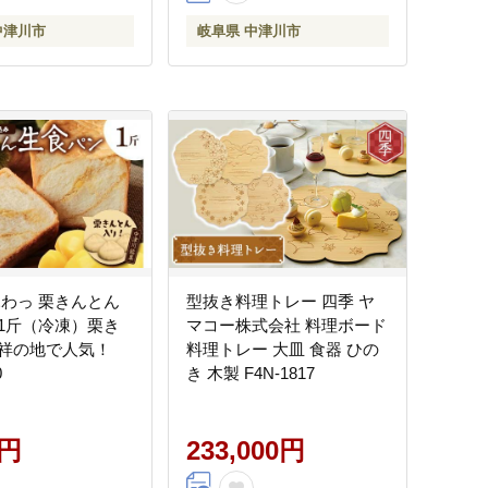
中津川市
岐阜県 中津川市
ふわっ 栗きんとん
型抜き料理トレー 四季 ヤ
1斤（冷凍）栗き
マコー株式会社 料理ボード
祥の地で人気！
料理トレー 大皿 食器 ひの
0
き 木製 F4N-1817
0円
233,000円