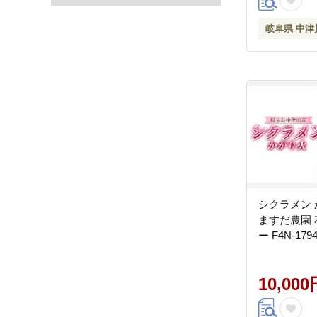
岐阜県 中津
シクラメン 
ますだ農園 
ー F4N-179
10,000