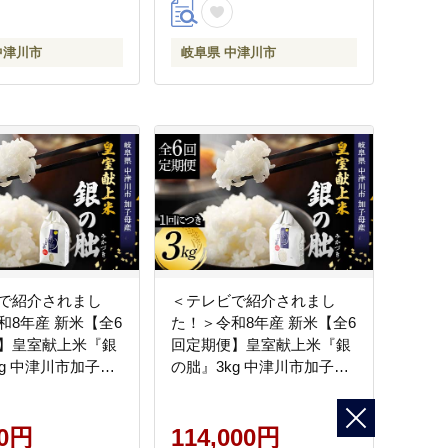
中津川市
岐阜県 中津川市
で紹介されまし
＜テレビで紹介されまし
和8年産 新米【全6
た！＞令和8年産 新米【全6
】皇室献上米『銀
回定期便】皇室献上米『銀
kg 中津川市加子母
の朏』3kg 中津川市加子母
期間中化学肥料不使
産 栽培期間中化学肥料不使
米 F4N-2888
用 お米 精米 F4N-2890
00円
114,000円