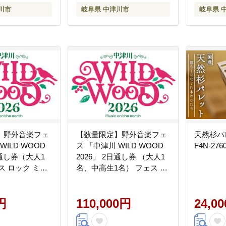
川市
岐阜県 中津川市
岐阜県 
】野外音楽フェ
【数量限定】野外音楽フェ
天然杉パ
WILD WOOD
ス 「中津川 WILD WOOD
F4N-276
日通し券（大人1
2026」 2日通し券 （大人1
ス ロック ミュ
名、中高生1名） フェス ロ
光 旅行 イベン
ック ミュージック 観光 旅
ェス ライブ 音
行 イベント ロックフェス
 F4N-2333
円
ライブ 音楽 祭 キャンプ
110,000円
24,0
F4N-2336