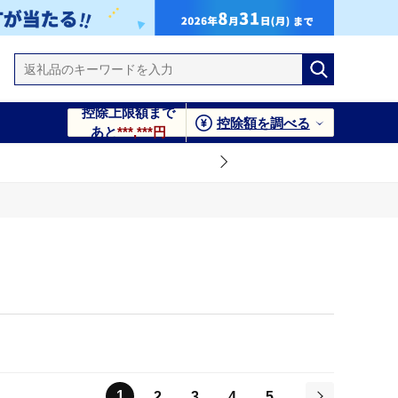
控除上限額まで
控除額を調べる
あと
***,***円
1
2
3
4
5