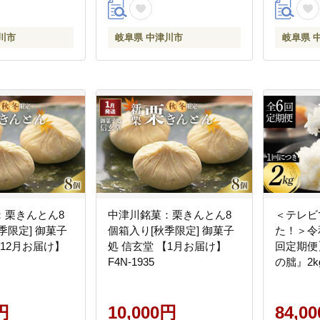
岐阜県 中津川市
川市
岐阜県 中津川市
岐阜県 
：栗きんとん8
中津川銘菓：栗きんとん8
＜テレビ
季限定] 御菓子
個箱入り[秋季限定] 御菓子
た！＞令
【12月お届け】
処 信玄堂 【1月お届け】
回定期便
F4N-1935
の朏』2
産 栽培
用 お米 精
円
10,000円
84,0