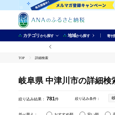
カテゴリ
地域
から探す
から探す
寄付
TOP
詳細検索
岐阜県 中津川市の詳細検
781
絞り込み条件：
絞り込み結果：
件
並べ替え：
おすすめ順
安い順