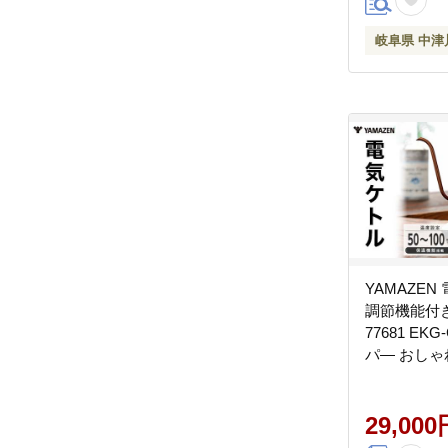
岐阜県 中津
YAMAZEN
調節機能付き 8
77681 EKG
パ― おしゃ
すい ケトル
度調整 温度
機能付き 家
29,000
ッチン用品 