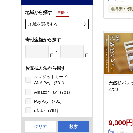
岐阜県 中津
地域から探す
選択中
地域を選択する
寄付金額から探す
～
円
円
お支払方法から探す
クレジットカード
天然杉パレット
ANA Pay
(781)
2759
AmazonPay
(781)
PayPay
(781)
d払い
(781)
9,000円
クリア
検索