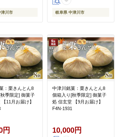
中津川市
岐阜県 中津川市
菓：栗きんとん8
中津川銘菓：栗きんとん8
[秋季限定] 御菓子
個箱入り[秋季限定] 御菓子
 【11月お届け】
処 信玄堂 【9月お届け】
3
F4N-1931
00円
10,000円