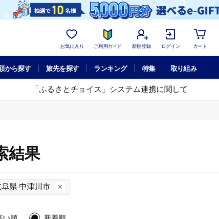
お気に入り
ご利用ガイド
新規登録
ログイン
カート
額から探す
旅先を探す
ランキング
特集
取り組み
「ふるさとチョイス」システム連携に関して
索結果
岐阜県 中津川市
高い順
新着順