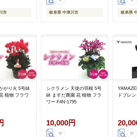
川市
岐阜県 中津川市
岐阜県 
かがり火 5号鉢
シクラメン 天使の羽根 5号
YAMAZ
花 植物 フラワ
鉢 ますだ農園 花 植物 フラ
ドブレンダ
4
ワー F4N-1795
円
10,000円
20,0