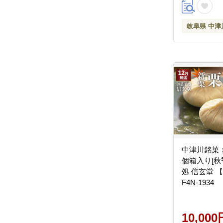
家電 山善 
F4N-1753
岐阜県 中津
中津川銘菓
個箱入り[秋
処 信玄堂 
F4N-1934
10,000