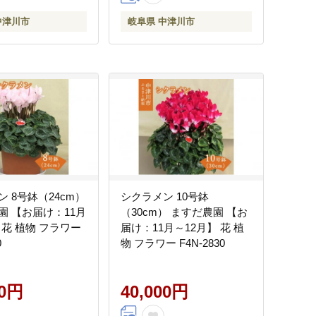
中津川市
岐阜県 中津川市
 8号鉢（24cm）
シクラメン 10号鉢
園 【お届け：11月
（30cm） ますだ農園 【お
 花 植物 フラワー
届け：11月～12月】 花 植
0
物 フラワー F4N-2830
00円
40,000円