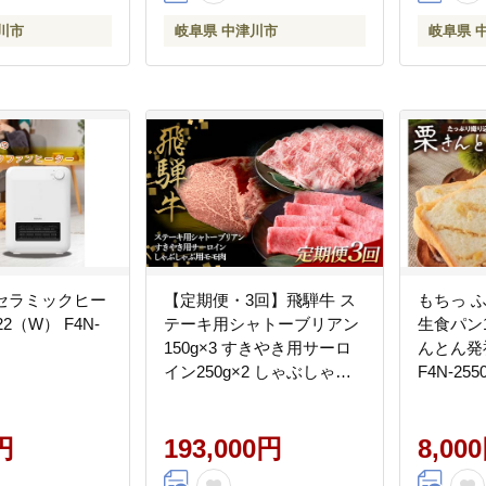
川市
岐阜県 中津川市
岐阜県 
N セラミックヒー
【定期便・3回】飛騨牛 ス
もちっ 
22（W） F4N-
テーキ用シャトーブリアン
生食パン
150g×3 すきやき用サーロ
んとん発
イン250g×2 しゃぶしゃぶ
F4N-255
用モモ肉250g×2 飛騨牛 牛
牛肉 和牛 黒毛和牛 国産牛
円
F4N-2609
193,000円
8,00