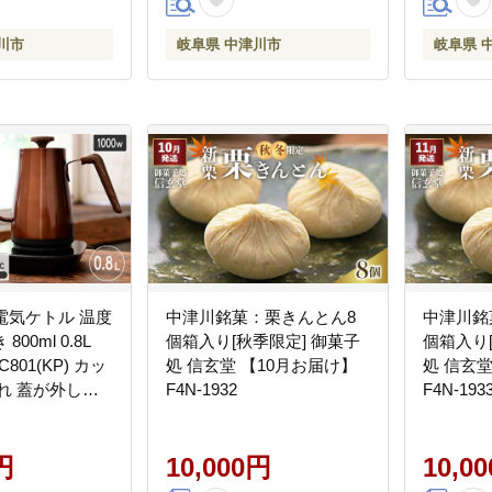
川市
岐阜県 中津川市
岐阜県 
 電気ケトル 温度
中津川銘菓：栗きんとん8
中津川銘
00ml 0.8L
個箱入り[秋季限定] 御菓子
個箱入り
-C801(KP) カッ
処 信玄堂 【10月お届け】
処 信玄堂
れ 蓋が外しや
F4N-1932
F4N-193
 電気ポット 温
調整付き 保温
電 キッチン キ
円
10,000円
10,0
調理器具 調理