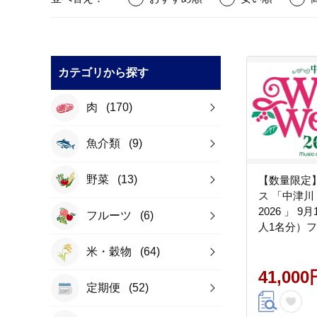
カテゴリから探す
肉
(170)
魚介類
(9)
野菜
(13)
【数量限定
ス 「中津川 
2026 」 9
フルーツ
(6)
人1名分）フ
ュージック 
米・穀物
(64)
ント ロック
音楽 祭 キャン
41,000
定期便
(52)