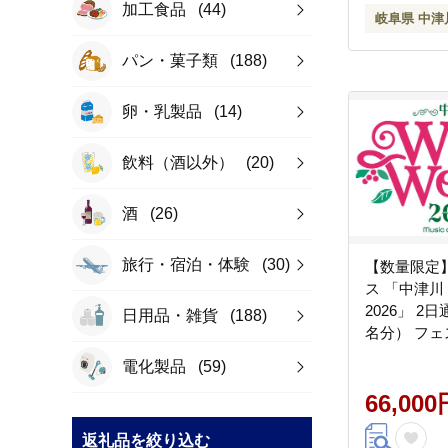
加工食品
(44)
岐阜県 中津
パン・菓子類
(188)
卵・乳製品
(14)
飲料（酒以外）
(20)
酒
(26)
旅行・宿泊・体験
(30)
【数量限定
ス 「中津川 
2026」 2
日用品・雑貨
(188)
名分） フェ
ージック 観
電化製品
(59)
ト ロックフ
楽 祭 キャンプ
66,000
返礼品を絞り込む