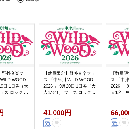
】野外音楽フェ
【数量限定】野外音楽フェ
【数量限
WILD WOOD
ス 「中津川 WILD WOOD
ス 「中津
月19日 1日券（大
2026 」 9月20日 1日券（大
2026 」
ェス ロック ミ
人1名分） フェス ロック ミ
人1名、
観光 旅行 イベ
ュージック 観光 旅行 イベ
ロック 
フェス ライブ
ント ロックフェス ライブ
旅行 イ
プ F4N-2334
円
音楽 祭 キャンプ F4N-2335
41,000円
ス ライブ
66,0
F4N-233