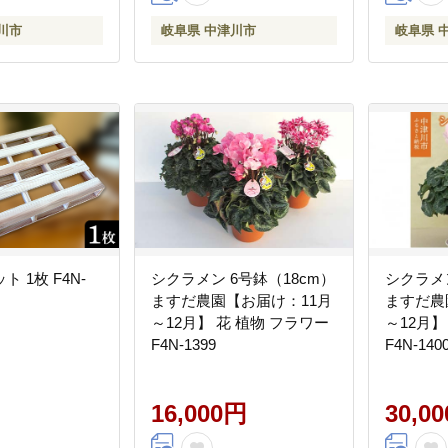
川市
岐阜県 中津川市
岐阜県 
 1枚 F4N-
シクラメン 6号鉢（18cm）
シクラメン
ますだ農園【お届け：11月
ますだ農
～12月】 花 植物 フラワー
～12月】
F4N-1399
F4N-140
16,000円
30,0