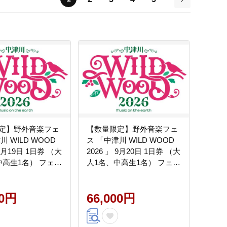
次
定】野外音楽フェ
【数量限定】野外音楽フェ
川 WILD WOOD
ス 「中津川 WILD WOOD
 9月19日 1日券 （大
2026 」 9月20日 1日券 （大
中高生1名） フェス
人1名、中高生1名） フェス
ミュージック 観光
ロック ミュージック 観光
ベント ロックフェ
旅行 イベント ロックフェ
 音楽 祭 キャンプ
00円
ス ライブ 音楽 祭 キャンプ
66,000円
7
F4N-2338