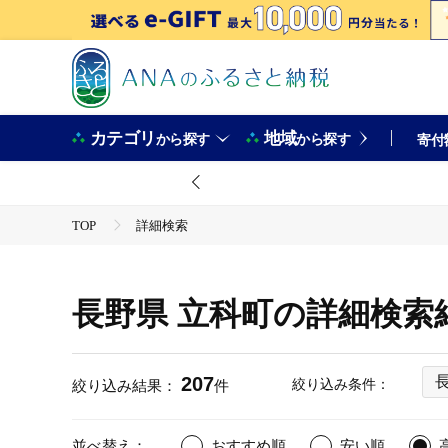
カテゴリ
地域
から探す
から探す
寄付
TOP
詳細検索
長野県 立科町の詳細検索
207
絞り込み条件：
絞り込み結果：
件
並べ替え：
おすすめ順
安い順