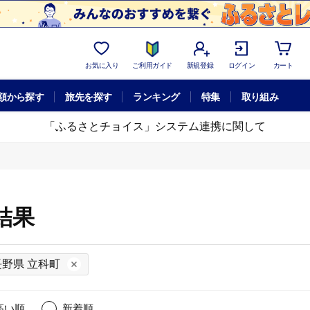
お気に入り
ご利用ガイド
新規登録
ログイン
カート
額から探す
旅先を探す
ランキング
特集
取り組み
「ふるさとチョイス」システム連携に関して
結果
長野県 立科町
高い順
新着順