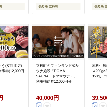
町
長野県 立科町
長野県 
う(立科本店)
立科町のフィンランド式サ
蓼科牛焼
券(12,000円
ウナ施設「DOMA
ス200g
SAUNA（ドマサウナ）」
350g、バ
利用補助券12,000円分
円
40,000円
39,5