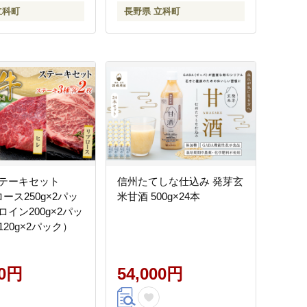
立科町
長野県 立科町
テーキセット
信州たてしな仕込み 発芽玄
ース250g×2パッ
米甘酒 500g×24本
イン200g×2パッ
20g×2パック）
00円
54,000円