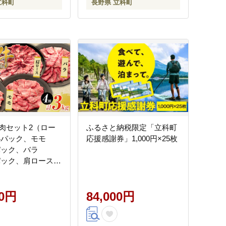
立科町
長野県 立科町
肉セット2（ロー
ふるさと納税限定「立科町
×4パック、モモ
応援感謝券」1,000円×25枚
2パック、バラ
2パック、肩ロース
2パック）
00円
84,000円