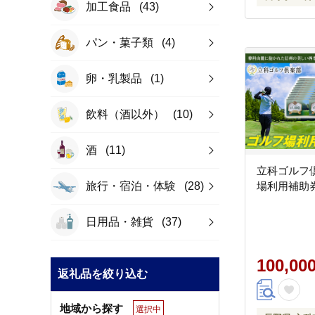
加工食品
(43)
パン・菓子類
(4)
卵・乳製品
(1)
飲料（酒以外）
(10)
酒
(11)
立科ゴルフ
旅行・宿泊・体験
(28)
場利用補助券
日用品・雑貨
(37)
100,00
返礼品を絞り込む
地域から探す
選択中