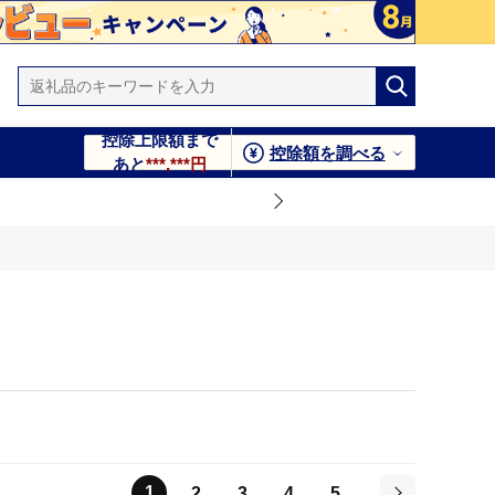
控除上限額まで
控除額を調べる
あと
***,***円
1
2
3
4
5