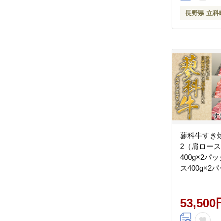
長野県 立科
蓼科牛すき
2（肩ロー
400g×2
ス400g×
イス400g×
53,500