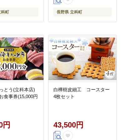
立科町
長野県 立科町
っとう(立科本店)
白樺樹皮細工 コースター
食事券(15,000円
4枚セット
00円
43,500円