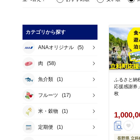
カテゴリから探す
ANAオリジナル
(5)
肉
(58)
魚介類
(1)
ふるさと納
応援感謝券」1
枚
フルーツ
(17)
米・穀物
(1)
1,000,
定期便
(1)
長野県 立科