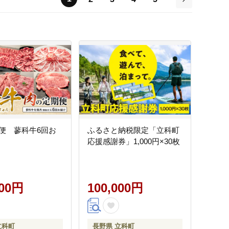
次
便 蓼科牛6回お
ふるさと納税限定「立科町
応援感謝券」1,000円×30枚
500円
100,000円
立科町
長野県 立科町