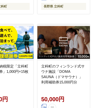
立科町
長野県 立科町
納税限定「立科町
立科町のフィンランド式サ
」1,000円×15枚
ウナ施設「DOMA
SAUNA（ドマサウナ）」
利用補助券15,000円分
00円
50,000円