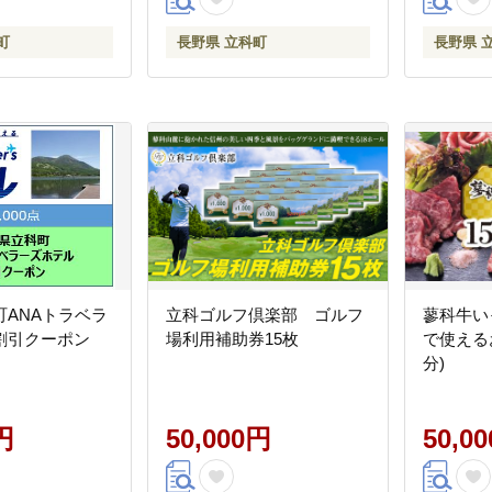
町
長野県 立科町
長野県 
町ANAトラベラ
立科ゴルフ倶楽部 ゴルフ
蓼科牛い
割引クーポン
場利用補助券15枚
で使えるお
分)
円
50,000円
50,0