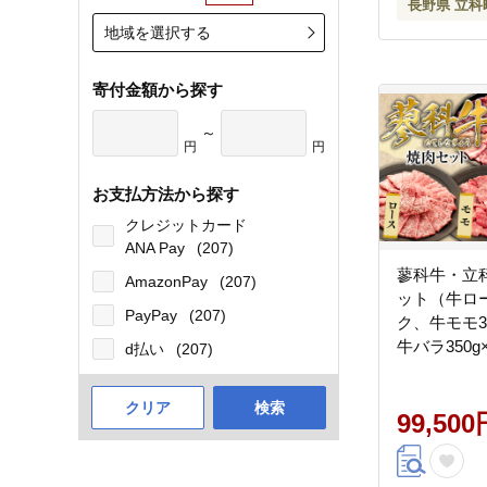
長野県 立科
地域を選択する
寄付金額から探す
～
円
円
お支払方法から探す
クレジットカード
ANA Pay
(207)
蓼科牛・立
AmazonPay
(207)
ット（牛ロー
PayPay
(207)
ク、牛モモ3
牛バラ350
d払い
(207)
ロース400
ロース400g
クリア
検索
99,500