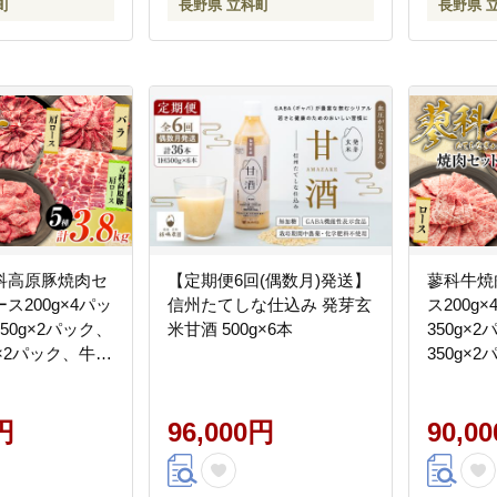
町
長野県 立科町
長野県 
科高原豚焼肉セ
【定期便6回(偶数月)発送】
蓼科牛焼
ス200g×4パッ
信州たてしな仕込み 発芽玄
ス200g
50g×2パック、
米甘酒 500g×6本
350g×
g×2パック、牛肩
350g×
g×2パック、豚肩
400g×
×2パック）
円
96,000円
90,0