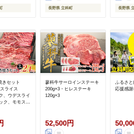
町
長野県 立科町
長野県 
焼きセット
蓼科牛サーロインステーキ
ふるさと
ススライス
200g×3・ヒレステーキ
応援感謝券
パック、ウデスライ
120g×3
2パック、モモスラ
2パック）
円
52,500円
50,0