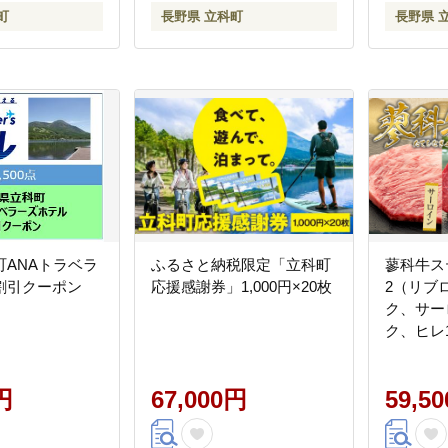
町
長野県 立科町
長野県 
町ANAトラベラ
ふるさと納税限定「立科町
蓼科牛ス
割引クーポン
応援感謝券」1,000円×20枚
2（リブロ
ク、サーロ
ク、ヒレ1
円
67,000円
59,5