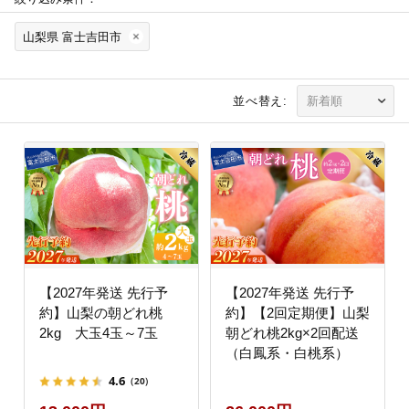
山梨県 富士吉田市
並べ替え:
【2027年発送 先行予
【2027年発送 先行予
約】山梨の朝どれ桃
約】【2回定期便】山梨
2kg 大玉4玉～7玉
朝どれ桃2kg×2回配送
（白鳳系・白桃系）
4.6
（20）