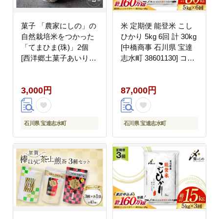
菓子 「農家にしの」の
米 定期便 能登米 こし
自然栽培米をつかった
ひかり 5kg 6回 計 30kg
「てまひま(珠)」2個
[中橋商事 石川県 宝達
[西洋郷土菓子あいりす
志水町 38601130] コシ
石川県 宝達志水町
ヒカリ お米 こめ おこ
38600930] お菓子 洋菓
め ごはん ご飯 6ヶ月
3,000円
87,000円
子 おかし スイーツ 焼
６ヶ月 6か月 ６か月 5
き菓子 おやつ クッキー
キロ ５キロ 30キロ ３
スノーボール グルテン
０キロ 白米 精米 能登
フリー 米粉クッキー
石川
石川県 宝達志水町
石川県 宝達志水町