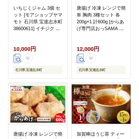
いちじくジャム 3個 セ
唐揚げ 冷凍 レンジで簡
ット [モアショップヤマ
単 胸肉 3種セット 各
モト 石川県 宝達志水町
200g×1 計600g [からあ
38600611] イチジク 無
げ専門店おっSAMA 石
花果 フルーツ ジャム
川県 宝達志水町
砂糖不使用
38600799] から揚げ か
10,000円
12,000円
らあげ むね肉 レンジ
下味 揚げない 国産 セ
ット 食べ比べ
石川県 宝達志水町
石川県 宝達志水町
唐揚げ 冷凍 レンジで簡
加賀棒ほうじ茶 ティー