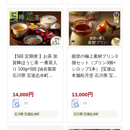
【5回 定期便 】お茶 加
能登の極上素材プリン3
賀棒ほうじ茶 一番茶入
個セット（プリン3個×
り 100g×5回 [油谷製茶
シロップ1本） [宝達山
石川県 宝達志水町
本舗松月堂 石川県 宝達
38600716] リーフ 棒茶
志水町 38600452]
茎茶 能登 ほうじ茶 焙
14,000円
13,000円
じ茶 日本茶 こだわり
香り
石川県 宝達志水町
石川県 宝達志水町