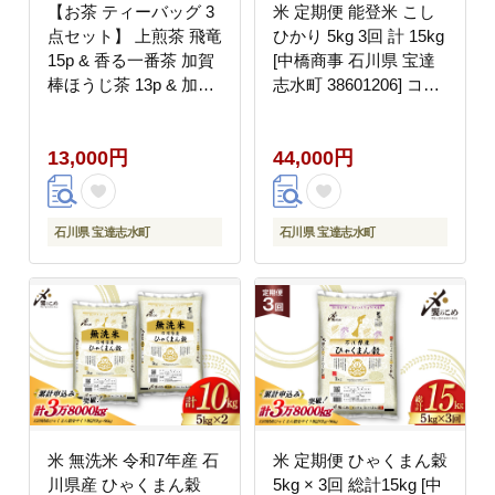
【お茶 ティーバッグ 3
米 定期便 能登米 こし
点セット】 上煎茶 飛竜
ひかり 5kg 3回 計 15kg
15p & 香る一番茶 加賀
[中橋商事 石川県 宝達
棒ほうじ茶 13p & 加賀
志水町 38601206] コシ
ほうじ茶 一番茶入り
ヒカリ お米 こめ おこ
15p [有限会社油谷製茶
め ごはん ご飯 3ヶ月
13,000円
44,000円
石川県 宝達志水町
３ヶ月 3か月 ３か月 5
38601187] お茶 ティー
キロ ５キロ 白米 精米
パック 緑茶 りょくちゃ
能登 石川 石川県産
ほうじちゃ 焙じ茶 茎茶
石川県 宝達志水町
石川県 宝達志水町
くき茶 くきちゃ 日本茶
国産 ティーラテ 焙煎
水出し 棒茶
米 無洗米 令和7年産 石
米 定期便 ひゃくまん穀
川県産 ひゃくまん穀
5kg × 3回 総計15kg [中