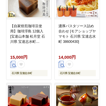
【自家焙煎珈琲豆使
濃厚パスタソース詰め
用】珈琲浮島 12個入
合わせ [モアショップヤ
[宝達山本舗 松月堂 石
マモト 石川県 宝達志水
川県 宝達志水町
町 38600430]
38600586] 和菓子 浮島
蒸し菓子 コーヒー 珈琲
15,000円
14,000円
石川県 宝達志水町
石川県 宝達志水町