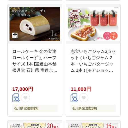
ロールケーキ 金の宝達
志宝いちごジャム3点セ
ロールくーずぇ ハーフ
ット ( いちごジャム 2
サイズ 1本 [宝達山本舗
本・いちごバタージャ
松月堂 石川県 宝達志水
ム 1本 ) [モアショップ
町 38600504] スイーツ
ヤマモト 石川県 宝達志
洋菓子 ケーキ 冷凍 金
水町 38600606] ジャム
17,000円
11,000円
箔
バター いちご イチゴ
苺 セット 砂糖不使用
石川県 宝達志水町
石川県 宝達志水町