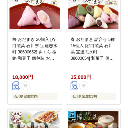
桜 おだまき 20個入 [谷
春 おだまき 詰合せ 5種
口製菓 石川県 宝達志水
15個入 [谷口製菓 石川
町 38600652] さくら 桜
県 宝達志水町
餡 和菓子 個包装 お菓
38600654] 和菓子 個包
子 菓子 スイーツ 手作
装 お菓子 菓子 スイー
り 餅 餅菓子 能任銘菓
ツ 手作り 餅 餅菓子 能
18,000円
15,000円
銘菓
任銘菓 銘菓
石川県 宝達志水町
石川県 宝達志水町