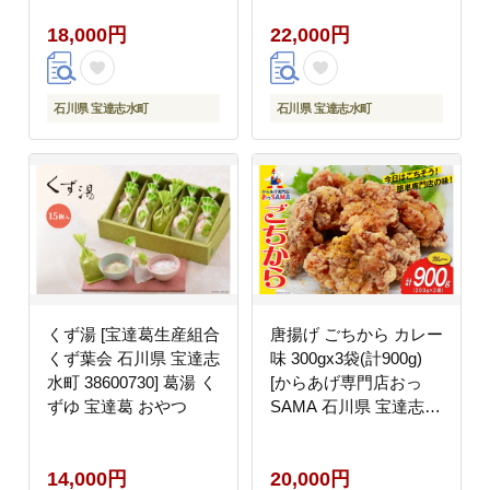
桜っ子 能登鶏 ぷりん
ツ 手作り 餅 餅菓子 能
18,000円
22,000円
食べ比べ お試し
任銘菓 銘菓
石川県 宝達志水町
石川県 宝達志水町
くず湯 [宝達葛生産組合
唐揚げ ごちから カレー
くず葉会 石川県 宝達志
味 300gx3袋(計900g)
水町 38600730] 葛湯 く
[からあげ専門店おっ
ずゆ 宝達葛 おやつ
SAMA 石川県 宝達志水
町 38600909] からあげ
から揚げ 冷凍食品 揚げ
14,000円
20,000円
物 おかず お弁当