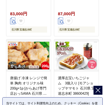
お米 コメ こめ kome ご
38601383] お米 コメ こ
はん 定期 6ヶ月 ひゃく
め kome ごはん 無洗 定
83,000円
87,000円
まんごく 5キロ 30キロ
期 6ヶ月 ひゃくまんご
能登
く 5キロ 30キロ 能登
石川県 宝達志水町
石川県 宝達志水町
唐揚げ 冷凍 レンジで簡
濃厚志宝いちごジャ
単 胸肉 オリジナル味
ム 3個入り [モアショ
200g×1p [からあげ専門
ップヤマモト 石川県 宝
店おっSAMA 石川県 宝
達志水町 38600429]
達志水町 38600418] か
当サイトでは、サイト利便性向上のため、クッキー（Cookie）を使
ら揚げ からあげ むね肉