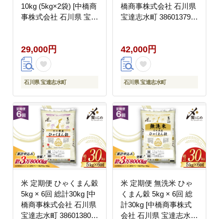
10kg (5kg×2袋) [中橋商
橋商事株式会社 石川県
事株式会社 石川県 宝達
宝達志水町 38601379]
志水町 38601325] お米
お米 コメ こめ kome ご
コメ こめ kome ごはん
はん 定期 3ヶ月 ひゃく
29,000円
42,000円
無洗 ひゃくまんごく
まんごく 5キロ 能登
10キロ 令和7年 能登
石川県 宝達志水町
石川県 宝達志水町
米 定期便 ひゃくまん穀
米 定期便 無洗米 ひゃ
5kg × 6回 総計30kg [中
くまん穀 5kg × 6回 総
橋商事株式会社 石川県
計30kg [中橋商事株式
宝達志水町 38601380]
会社 石川県 宝達志水町