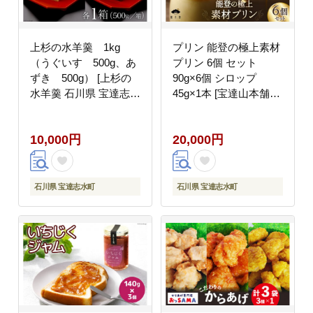
上杉の水羊羹 1kg
プリン 能登の極上素材
（うぐいす 500g、あ
プリン 6個 セット
ずき 500g） [上杉の
90g×6個 シロップ
水羊羹 石川県 宝達志水
45g×1本 [宝達山本舗松
町 38600445] 水ようか
月堂 石川県 宝達志水町
ん 小豆 きなこ 和菓子
38600453] スイーツ ぷ
10,000円
20,000円
りん 取り寄せ ギフト
プレゼント 贈答用
石川県 宝達志水町
石川県 宝達志水町