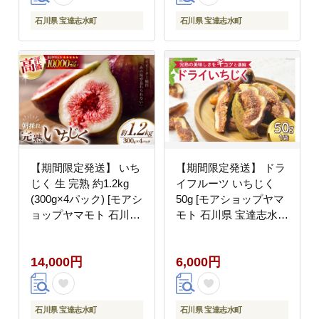
ロ 30キロ ３０キロ 白
米 精米 石川
石川県 宝達志水町
石川県 宝達志水町
【期間限定発送】 いち
【期間限定発送】 ドラ
じく 生 完熟 約1.2kg
イフルーツ いちじく
(300g×4パック) [モアシ
50g [モアショップヤマ
ョップヤマモト 石川県
モト 石川県 宝達志水町
宝達志水町 38600615]
38601069] 無添加 ドラ
果物 くだもの フルーツ
イ イチジク 無花果 期
14,000円
6,000円
イチジク 無花果 期間限
間限定 砂糖不使用 お菓
定 朝採れ
子 おつまみ 果物 フル
ーツ
石川県 宝達志水町
石川県 宝達志水町