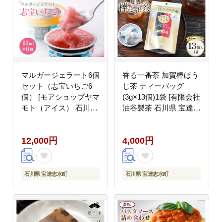
マルガージェラート6個
香る一番茶 加賀棒ほう
セット（志宝いちご6
じ茶 ティーバッグ
個） [モアショップヤマ
(3g×13個)1袋 [有限会社
モト（アイス） 石川県
油谷製茶 石川県 宝達志
宝達志水町 38600456]
水町 38600785] お茶 テ
ィーパック ほうじちゃ
12,000円
4,000円
焙じ茶 茎茶 くき茶 く
きちゃ 日本茶 国産 テ
ィーラテ 焙煎 水出し
棒茶
石川県 宝達志水町
石川県 宝達志水町