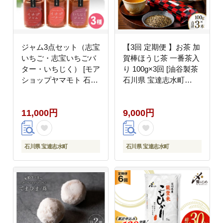
ジャム3点セット（志宝
【3回 定期便 】お茶 加
いちご・志宝いちごバ
賀棒ほうじ茶 一番茶入
ター・いちじく） [モア
り 100g×3回 [油谷製茶
ショップヤマモト 石川
石川県 宝達志水町
県 宝達志水町
38600717] リーフ 棒茶
38600694] ジャム いち
茎茶 能登 ほうじ茶 焙
11,000円
9,000円
ご イチゴ 苺 いちじく
じ茶 日本茶 こだわり
セット 砂糖不使用
香り
石川県 宝達志水町
石川県 宝達志水町