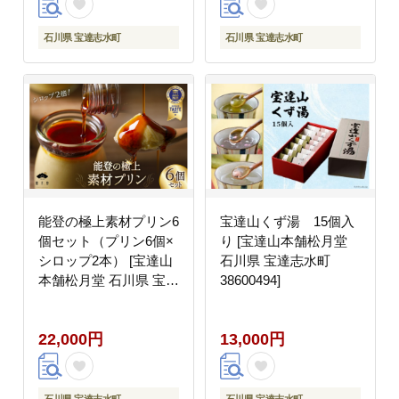
石川県 宝達志水町
石川県 宝達志水町
能登の極上素材プリン6
宝達山くず湯 15個入
個セット（プリン6個×
り [宝達山本舗松月堂
シロップ2本） [宝達山
石川県 宝達志水町
本舗松月堂 石川県 宝達
38600494]
志水町 38600454]
22,000円
13,000円