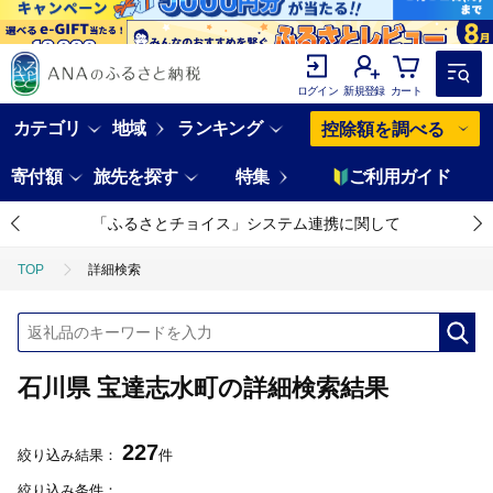
ログイン
新規登録
カート
カテゴリ
地域
ランキング
控除額を調べる
寄付額
旅先を探す
特集
ご利用ガイド
「ふるさとチョイス」システム連携に関して
TOP
詳細検索
石川県 宝達志水町の詳細検索結果
227
絞り込み結果：
件
絞り込み条件：