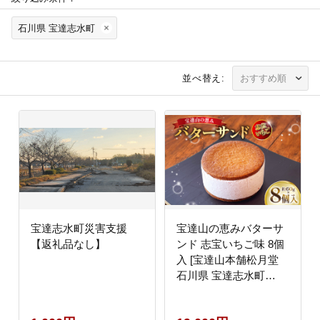
石川県 宝達志水町
並べ替え:
宝達志水町災害支援
宝達山の恵みバターサ
【返礼品なし】
ンド 志宝いちご味 8個
入 [宝達山本舗松月堂
石川県 宝達志水町
38601235] バターサン
ド お菓子 焼き菓子 菓