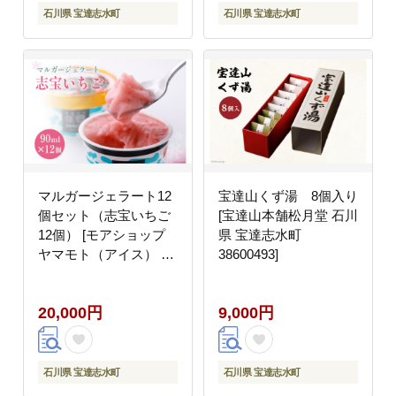
ルテンフリー 米粉クッ
石川県 宝達志水町
石川県 宝達志水町
キー
マルガージェラート12
宝達山くず湯 8個入り
個セット（志宝いちご
[宝達山本舗松月堂 石川
12個） [モアショップ
県 宝達志水町
ヤマモト（アイス） 石
38600493]
川県 宝達志水町
38600457]
20,000円
9,000円
石川県 宝達志水町
石川県 宝達志水町