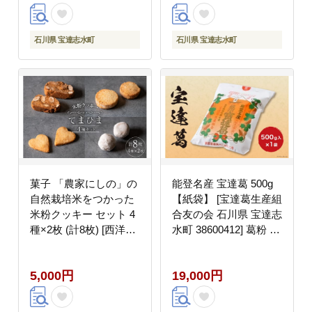
石川県 宝達志水町
石川県 宝達志水町
菓子 「農家にしの」の
能登名産 宝達葛 500g
自然栽培米をつかった
【紙袋】 [宝達葛生産組
米粉クッキー セット 4
合友の会 石川県 宝達志
種×2枚 (計8枚) [西洋郷
水町 38600412] 葛粉 く
土菓子あいりす 石川県
ず粉 葛切り 葛餅 葛湯
宝達志水町 38600918]
和菓子 菓子 スイーツ
5,000円
19,000円
お菓子 洋菓子 おかし
スイーツ 焼き菓子 おや
つ クッキー 個包装 グ