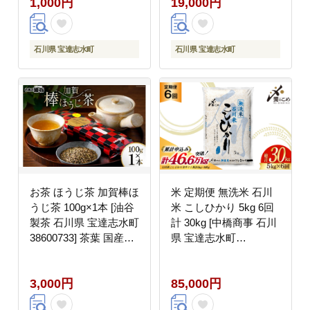
1,000円
19,000円
子 おかし スイーツ 洋
菓子 おやつ いちご
石川県 宝達志水町
石川県 宝達志水町
お茶 ほうじ茶 加賀棒ほ
米 定期便 無洗米 石川
うじ茶 100g×1本 [油谷
米 こしひかり 5kg 6回
製茶 石川県 宝達志水町
計 30kg [中橋商事 石川
38600733] 茶葉 国産茶
県 宝達志水町
葉 棒ほうじ茶 ラテ 棒
38601337] コシヒカリ
茶 茎茶 ティーラテ
お米 こめ おこめ ごは
3,000円
85,000円
ん ご飯 6ヶ月 ６ヶ月 6
か月 ６か月 5キロ ５キ