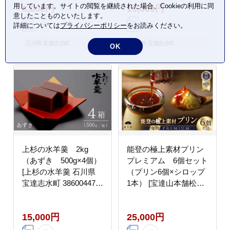
用しています。サイトの閲覧を継続された場合、Cookieの利用に同
8,000円
10,000円
レンジ 下味 揚げない
意したことものといたします。
国産
詳細については
プライバシーポリシー
をお読みください。
石川県 宝達志水町
石川県 宝達志水町
OK
上杉の水羊羹 2kg
能登の極上素材プリン
（あずき 500g×4個）
プレミアム 6個セット
[上杉の水羊羹 石川県
（プリン6個×シロップ
宝達志水町 38600447]
1本） [宝達山本舗松月
水ようかん 小豆 和菓子
堂 石川県 宝達志水町
38600450]
15,000円
25,000円