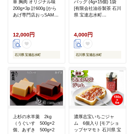
単 胸肉 オリジナル味
バッグ (4g×15個) 1袋
200g×3p 計600g [から
[有限会社油谷製茶 石川
あげ専門店おっSAMA
県 宝達志水町
石川県 宝達志水町
38601184] お茶 ティー
38600801] から揚げ か
パック ほうじちゃ 焙じ
12,000円
4,000円
らあげ むね肉 レンジ
茶 茎茶 くき茶 くきち
下味 揚げない 国産
ゃ 日本茶 国産 ティー
ラテ 焙煎 水出し 棒茶
石川県 宝達志水町
石川県 宝達志水町
上杉の水羊羹 2kg
濃厚志宝いちごジャ
（うぐいす 500g×2
ム 6個入り [モアショ
個、あずき 500g×2
ップヤマモト 石川県 宝