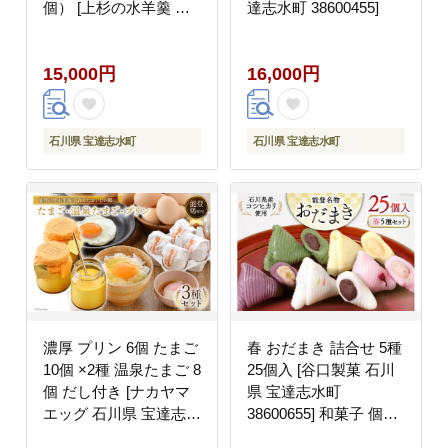
個） [上杉の水羊羹 石
達志水町 38600455]
川県 宝達志水町
38600448] 水ようかん
15,000円
16,000円
小豆 きなこ 和菓子
石川県 宝達志水町
石川県 宝達志水町
濃厚 プリン 6個 たまご
春 おだまき 詰合せ 5種
10個 ×2種 温泉たまご 8
25個入 [谷口製菓 石川
個 だし付き [ナカヤマ
県 宝達志水町
エッグ 石川県 宝達志水
38600655] 和菓子 個包
町 38600467] 卵 タマゴ
装 お菓子 菓子 スイー