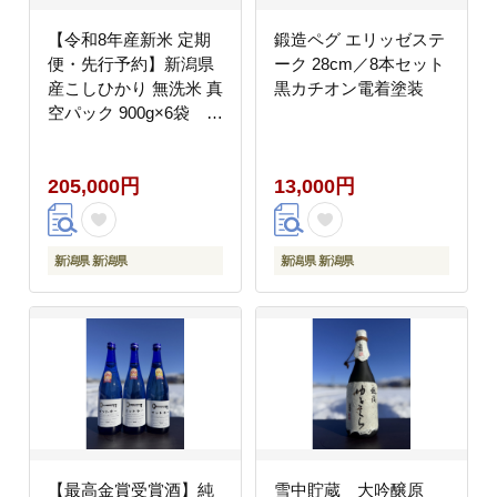
【令和8年産新米 定期
鍛造ペグ エリッゼステ
便・先行予約】新潟県
ーク 28cm／8本セット
産こしひかり 無洗米 真
黒カチオン電着塗装
空パック 900g×6袋 全
6回
205,000円
13,000円
新潟県 新潟県
新潟県 新潟県
【最高金賞受賞酒】純
雪中貯蔵 大吟醸原