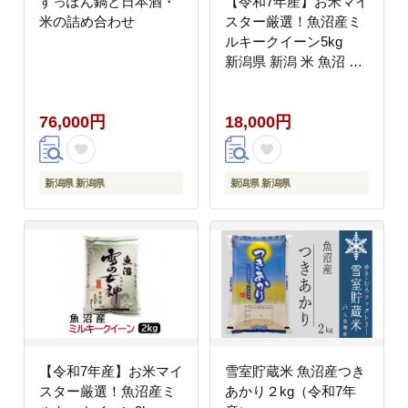
すっぽん鍋と日本酒・
【令和7年産】お米マイ
米の詰め合わせ
スター厳選！魚沼産ミ
ルキークイーン5kg
新潟県 新潟 米 魚沼 魚
沼産 ミルキークィーン
米 お米 5キロ 5KG
76,000円
18,000円
新潟県 新潟県
新潟県 新潟県
【令和7年産】お米マイ
雪室貯蔵米 魚沼産つき
スター厳選！魚沼産ミ
あかり２kg（令和7年