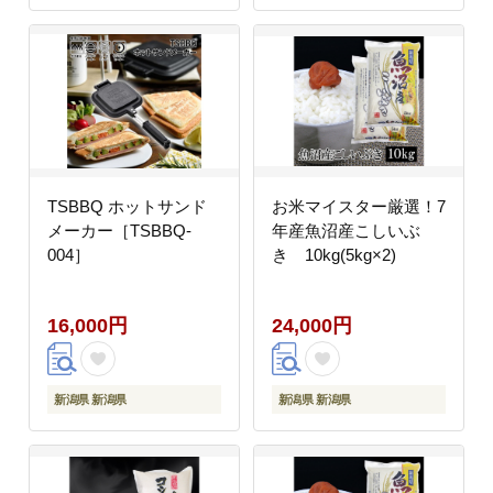
TSBBQ ホットサンド
お米マイスター厳選！7
メーカー［TSBBQ-
年産魚沼産こしいぶ
004］
き 10kg(5kg×2)
16,000円
24,000円
新潟県 新潟県
新潟県 新潟県