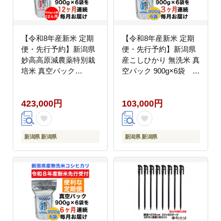
【令和8年産新米 定期
【令和8年産新米 定期
便・先行予約】新潟県
便・先行予約】新潟県
妙高高原減農薬特別栽
産こしひかり 無洗米 真
培米 真空パック
空パック 900g×6袋 全
900g×6袋 全12回
3回
423,000円
103,000円
新潟県 新潟県
新潟県 新潟県