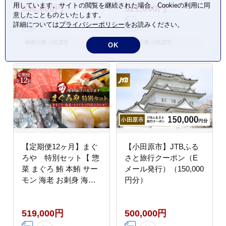
用しています。サイトの閲覧を継続された場合、Cookieの利用に同
536,000円
521,000円
品 木製 直径435mm×高
意したことものといたします。
さ120mm 神奈川県 小
詳細については
プライバシーポリシー
をお読みください。
田原市 】
神奈川県 小田原市
神奈川県 小田原市
OK
【定期便12ヶ月】まぐ
【小田原市】JTBふる
ろや 特別セット【 惣
さと旅行クーポン（E
菜 まぐろ 鮪 本鮪 サー
メール発行）（150,000
モン 海老 お刺身 海鮮
円分）
セット 福袋 キンメ き
んめ お取り寄せ 御中元
519,000円
500,000円
お中元 お歳暮 父の日
母の日 贈り物 日本酒