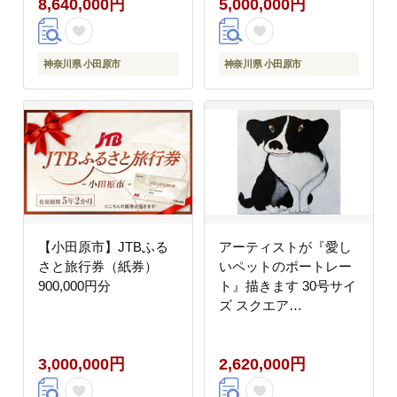
8,640,000円
5,000,000円
神奈川県 小田原市
神奈川県 小田原市
【小田原市】JTBふる
アーティストが『愛し
さと旅行券（紙券）
いペットのポートレー
900,000円分
ト』描きます 30号サイ
ズ スクエア
910×910mm【アート
30号サイズ 油絵 横井
3,000,000円
2,620,000円
山泰 美術 作家
910×910mm スクエア