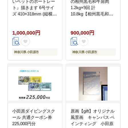
いペットのポートレー
の相州黒毛和牛肩肉
ト』描きます 6号サイ
1.2kg×9回 計
ズ 410×318mm (縦横対
10.8kg【相州黒毛和牛
応）【アート F6号サイ
相州牛 幻の牛肉 極上の
ズ 油絵 横井山泰 美術
旨味と風味 キメ細かな
1,000,000円
900,000円
作家 410×318mm 神奈
上質の脂 様々な料理に
川県 小田原市 】
ブランド牛 ブランド牛
肉 神奈川特産品 神奈川
県 小田原市 】
神奈川県 小田原市
神奈川県 小田原市
小田原ダイビングスク
原画【gift】オリジナル
ール 共通クーポン券
風景画 キャンバス ペ
225,000円分
インティング 小田原