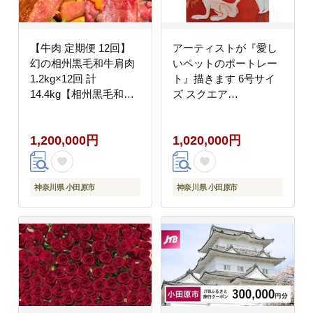
【牛肉 定期便 12回】
アーティストが『愛し
幻の相州黒毛和牛肩肉
いペットのポートレー
1.2kg×12回 計
ト』描きます 6号サイ
14.4kg【相州黒毛和牛
ズ スクエア
相州牛 幻の牛肉 極上の
410×410mm【アート 6
旨味と風味 キメ細かな
号サイズ 油絵 横井山
1,200,000円
1,020,000円
上質の脂 様々な料理に
泰 美術 作家
ブランド牛 ブランド牛
410×318mm スクエア
肉 神奈川県 小田原市
神奈川県 小田原市 】
】
神奈川県 小田原市
神奈川県 小田原市