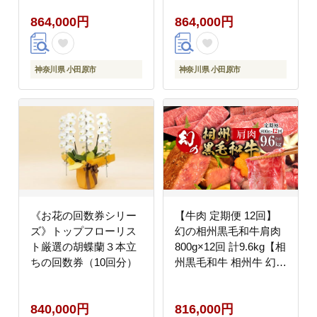
レーターの作品 心象
風景 子供の頃見た風
864,000円
864,000円
風景 子供の頃見た風
景 海 空 山
景 海 空 山
神奈川県 小田原市
神奈川県 小田原市
《お花の回数券シリー
【牛肉 定期便 12回】
ズ》トップフローリス
幻の相州黒毛和牛肩肉
ト厳選の胡蝶蘭３本立
800g×12回 計9.6kg【相
ちの回数券（10回分）
州黒毛和牛 相州牛 幻の
牛肉 極上の旨味と風味
キメ細かな上質の脂
840,000円
816,000円
様々な料理に ブランド