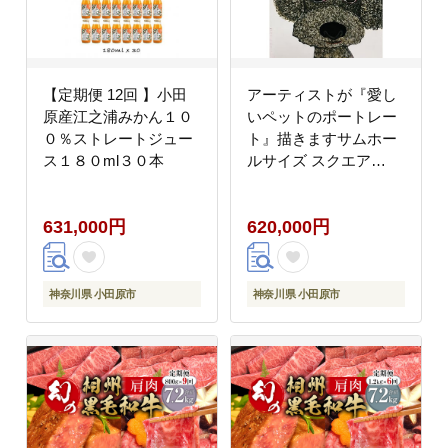
【定期便 12回 】小田
アーティストが『愛し
原産江之浦みかん１０
いペットのポートレー
０％ストレートジュー
ト』描きますサムホー
ス１８０ml３０本
ルサイズ スクエア
227×227mm【アート
サムホールサイズ 油
631,000円
620,000円
絵 横井山泰 美術 作家
227×227mm スクエア
神奈川県 小田原市 】
神奈川県 小田原市
神奈川県 小田原市