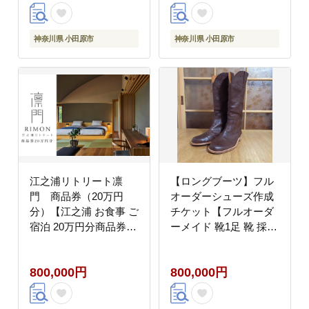
牛 ブランド牛肉 神奈川
特産品 神奈川県 小田原
市 】
神奈川県 小田原市
神奈川県 小田原市
江之浦リトリート凛
【ロングブーツ】フル
門 商品券（20万円
オーダーシューズ作成
分）【江之浦 お食事 ご
チケット【フルオーダ
宿泊 20万円分商品券
ーメイド 靴1足 靴 採寸
プレゼント 旅行 お祝い
工房 フィッテイングモ
凛門 絵のように美しい
デル 革 牛革 豚革 靴工
800,000円
800,000円
海岸 複数枚同時利用可
房 イタリア産 国産 記
ルフロ湯治 美しい江之
念 プレゼント 就職祝い
浦 リトリートホテル 神
お祝い 神奈川県 小田原