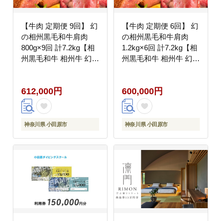
【牛肉 定期便 9回】 幻
【牛肉 定期便 6回】 幻
の相州黒毛和牛肩肉
の相州黒毛和牛肩肉
800g×9回 計7.2kg【相
1.2kg×6回 計7.2kg【相
州黒毛和牛 相州牛 幻の
州黒毛和牛 相州牛 幻の
牛肉 極上の旨味と風味
牛肉 極上の旨味と風味
キメ細かな上質の脂
キメ細かな上質の脂
612,000円
600,000円
様々な料理に ブランド
様々な料理に ブランド
牛 ブランド牛肉 神奈川
牛 ブランド牛肉 神奈川
特産品 神奈川県 小田原
特産品 神奈川県 小田原
市 】
市 】
神奈川県 小田原市
神奈川県 小田原市