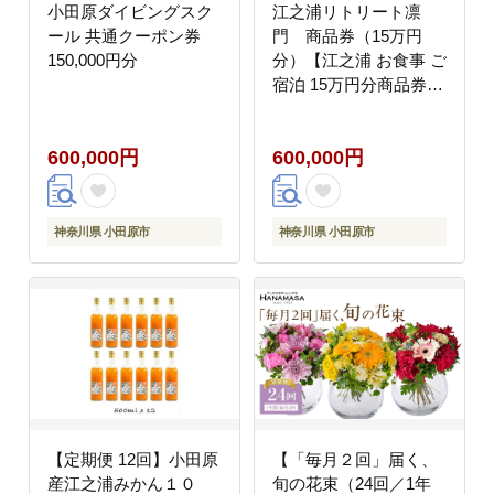
小田原ダイビングスク
江之浦リトリート凛
ール 共通クーポン券
門 商品券（15万円
150,000円分
分）【江之浦 お食事 ご
宿泊 15万円分商品券
プレゼント 旅行 お祝い
凛門 絵のように美しい
600,000円
600,000円
海岸 複数枚同時利用可
ルフロ湯治 美しい江之
浦 リトリートホテル 神
奈川県 小田原市 】
神奈川県 小田原市
神奈川県 小田原市
【定期便 12回】小田原
【「毎月２回」届く、
産江之浦みかん１０
旬の花束（24回／1年