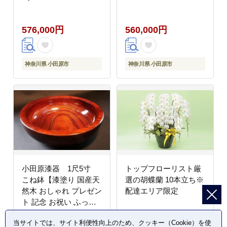
便（全24回）月2回お
寸 工房 フィッテイング
届け×12カ月【 花 お花
モデル 革 牛革 豚革 靴
576,000円
560,000円
神奈川県 小田原市 】
工房 イタリア産 国産
記念 プレゼント 就職祝
い お祝い 神奈川県 小
田原市 】
神奈川県 小田原市
神奈川県 小田原市
小田原漆器 1尺5寸
トップフローリスト厳
こね鉢【漆塗り 国産天
選の胡蝶蘭 10本立ち※
然木 おしゃれ プレゼン
配達エリア限定
ト 記念 お祝い ふっく
らとしたデザイン 木製
当サイトでは、サイト利便性向上のため、クッキー（Cookie）を使
食器 日用品 キッチン用