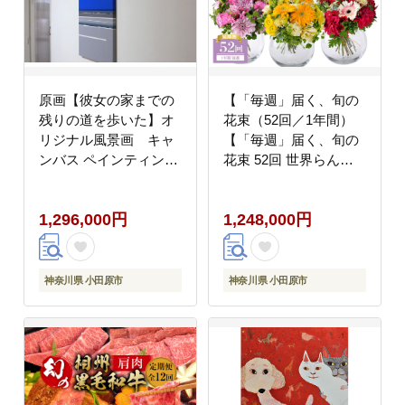
原画【彼女の家までの
【「毎週」届く、旬の
残りの道を歩いた】オ
花束（52回／1年間）
リジナル風景画 キャ
【「毎週」届く、旬の
ンバス ペインティン
花束 52回 世界らん展
グ 小田原出身在住イ
フラワードリームジャ
ラストレーターの作
パンカップ 国内主要コ
1,296,000円
1,248,000円
品 心象風景 子供の
ンテスト受賞 贈り物 お
頃見た風景 海 空
花の定期便 １年間届く
山
花束 フラワーライフ 神
奈川県 小田原市 】
神奈川県 小田原市
神奈川県 小田原市