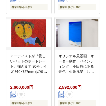
神奈川県 小田原市 】
神奈川県 小田原市
神奈川県 小田原市
アーティストが『愛し
オリジナル風景画 オ
いペットのポートレー
ーダー制作 ペインテ
ト』描きます 30号サイ
ィング 小田原にある
ズ 910×727mm (縦横対
景色 心象風景 片田
応）【アート F30号サ
舎の風景 子供の頃に
イズ 油絵 横井山泰 美
見た風景 海 空 山
2,600,000円
2,592,000円
術 作家 910×727mm 神
奈川県 小田原市 】
神奈川県 小田原市
神奈川県 小田原市