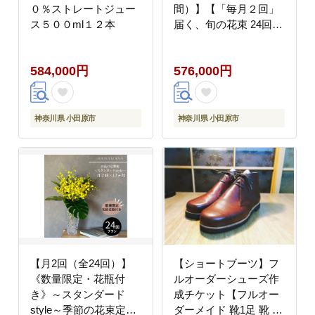
０％ストレートジュー
間）】【「毎月２回」
ス５００ml１２本
届く、旬の花束 24回
世界らん展 フラワード
リームジャパンカップ
584,000円
576,000円
国内主要コンテスト受
賞 贈り物 お花の定期便
１年間届く花束 フラワ
ーライフ 神奈川県 小田
神奈川県 小田原市
神奈川県 小田原市
原市 】
【月2回（全24回）】
【ショートブーツ】フ
《数量限定・花瓶付
ルオーダーシューズ作
き》～スタンダード
成チケット【フルオー
style～季節の花束定期
ダーメイド 靴1足 靴 採