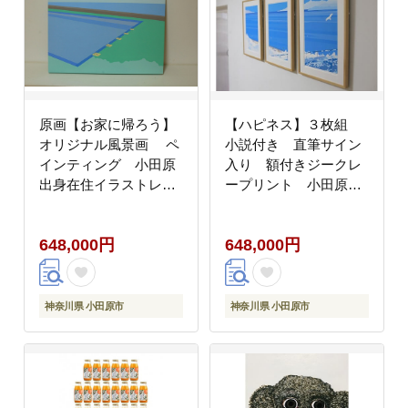
原画【お家に帰ろう】
【ハピネス】３枚組
オリジナル風景画 ペ
小説付き 直筆サイン
インティング 小田原
入り 額付きジークレ
出身在住イラストレー
ープリント 小田原に
ターの作品 心象風
ある景色 心象風景
景 子供の頃見た風
片田舎の風景 子供の
648,000円
648,000円
景 海 空 山
頃に見た風景 海
空 山
神奈川県 小田原市
神奈川県 小田原市