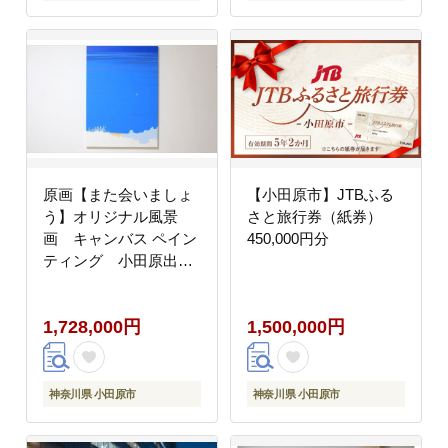
原画【また会いましょ
【小田原市】JTBふる
う】オリジナル風景
さと旅行券（紙券）
画 キャンバス ペイン
450,000円分
ティング 小田原出身
在住イラストレーター
の作品 心象風景 子
1,728,000円
1,500,000円
供の頃見た風景 海
空 山
神奈川県 小田原市
神奈川県 小田原市