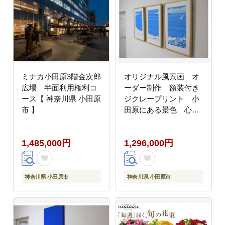
ミナカ小田原3階金次郎
オリジナル風景画 オ
広場 半面利用権利コ
ーダー制作 額装付き
ース【 神奈川県 小田原
ジクレープリント 小
市 】
田原にある景色 心象
風景 片田舎の風景
子供の頃に見た風景
1,485,000円
1,296,000円
海 空 山
神奈川県 小田原市
神奈川県 小田原市