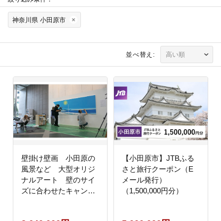
神奈川県 小田原市
並べ替え:
壁掛け壁画 小田原の
【小田原市】JTBふる
風景など 大型オリジ
さと旅行クーポン（E
ナルアート 壁のサイ
メール発行）
ズに合わせたキャンバ
（1,500,000円分）
ス作品 4メートル程度
まで 海 山 空