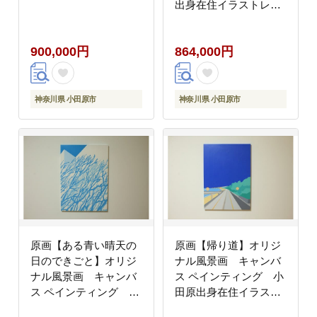
出身在住イラストレー
ターの作品 心象風
景 子供の頃見た風
900,000円
864,000円
景 海 空 山
神奈川県 小田原市
神奈川県 小田原市
原画【ある青い晴天の
原画【帰り道】オリジ
日のできごと】オリジ
ナル風景画 キャンバ
ナル風景画 キャンバ
ス ペインティング 小
ス ペインティング 小
田原出身在住イラスト
田原出身在住イラスト
レーターの作品 心象