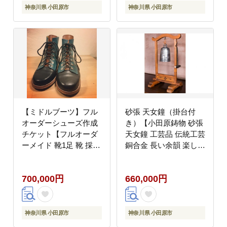
奈川県 小田原市 】
市 】
神奈川県 小田原市
神奈川県 小田原市
【ミドルブーツ】フル
砂張 天女鐘（掛台付
オーダーシューズ作成
き）【小田原鋳物 砂張
チケット【フルオーダ
天女鐘 工芸品 伝統工芸
ーメイド 靴1足 靴 採寸
銅合金 長い余韻 楽しめ
工房 フィッテイングモ
る余韻 伝統の技 贈り物
デル 革 牛革 豚革 靴工
贈答品 記念 鋳物 鐘 木
700,000円
660,000円
房 イタリア産 国産 記
製品 プレゼント 神奈川
念 プレゼント 就職祝い
県 小田原市 】
お祝い 神奈川県 小田原
市 】
神奈川県 小田原市
神奈川県 小田原市