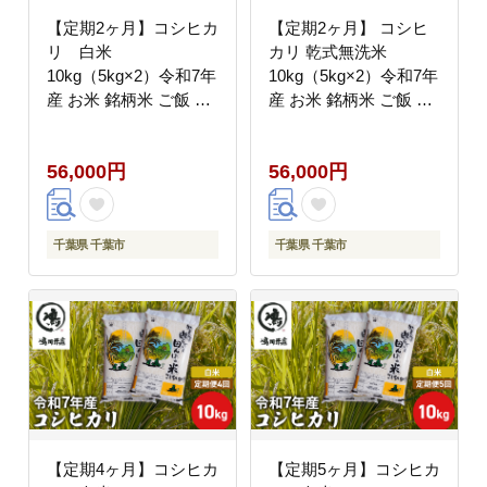
【定期2ヶ月】コシヒカ
【定期2ヶ月】 コシヒ
リ 白米
カリ 乾式無洗米
10kg（5kg×2）令和7年
10kg（5kg×2）令和7年
産 お米 銘柄米 ご飯 お
産 お米 銘柄米 ご飯 お
にぎり お弁当 和食 食
にぎり お弁当 和食 食
卓 精米 国産 千葉県産
卓 精米 国産 千葉県産
56,000円
56,000円
産地直送
産地直送
千葉県 千葉市
千葉県 千葉市
【定期4ヶ月】コシヒカ
【定期5ヶ月】コシヒカ