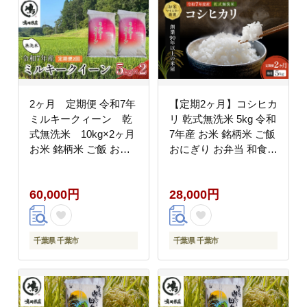
2ヶ月 定期便 令和7年
【定期2ヶ月】コシヒカ
ミルキークィーン 乾
リ 乾式無洗米 5kg 令和
式無洗米 10kg×2ヶ月
7年産 お米 銘柄米 ご飯
お米 銘柄米 ご飯 おに
おにぎり お弁当 和食
ぎり お弁当 和食 食卓
食卓 精米 国産 千葉県
精米 国産 千葉県産 産
産 産地直送
60,000円
28,000円
地直送
千葉県 千葉市
千葉県 千葉市