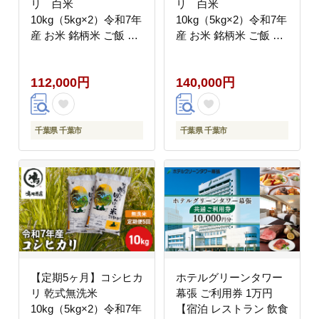
リ 白米
リ 白米
10kg（5kg×2）令和7年
10kg（5kg×2）令和7年
産 お米 銘柄米 ご飯 お
産 お米 銘柄米 ご飯 お
にぎり お弁当 和食 食
にぎり お弁当 和食 食
卓 精米 国産 千葉県産
卓 精米 国産 千葉県産
112,000円
140,000円
産地直送
産地直送
千葉県 千葉市
千葉県 千葉市
【定期5ヶ月】コシヒカ
ホテルグリーンタワー
リ 乾式無洗米
幕張 ご利用券 1万円
10kg（5kg×2）令和7年
【宿泊 レストラン 飲食