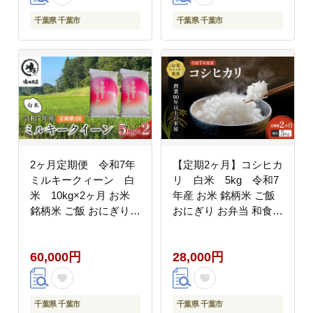
千葉県 千葉市
千葉県 千葉市
2ヶ月定期便 令和7年
【定期2ヶ月】コシヒカ
ミルキークィーン 白
リ 白米 5kg 令和7
米 10kg×2ヶ月 お米
年産 お米 銘柄米 ご飯
銘柄米 ご飯 おにぎり
おにぎり お弁当 和食
お弁当 和食 食卓 精米
食卓 精米 国産 千葉県
国産 千葉県産 産地直送
産 産地直送
60,000円
28,000円
千葉県 千葉市
千葉県 千葉市