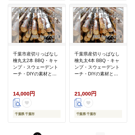
千葉市産切りっぱなし
千葉県産切りっぱなし
檜丸太2本 BBQ・キャ
檜丸太4本 BBQ・キャ
ンプ・スウェーデント
ンプ・スウェーデント
ーチ・DIYの素材とし
ーチ・DIYの素材とし
て便利！ ひのき 木 ア
て便利！ ひのき 木 ア
ウトドア バーべキュー
ウトドア バーべキュー
14,000円
21,000円
薪 焚火 火持ちが良い
薪 焚火 火持ちが良い
薪割り スツール
薪割り スツール
千葉県 千葉市
千葉県 千葉市