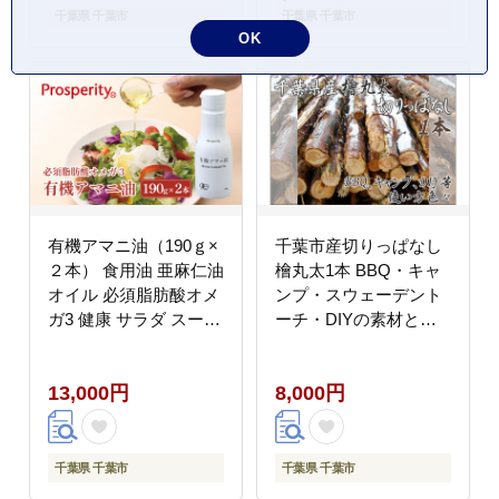
千葉県 千葉市
千葉県 千葉市
OK
有機アマニ油（190ｇ×
千葉市産切りっぱなし
２本） 食用油 亜麻仁油
檜丸太1本 BBQ・キャ
オイル 必須脂肪酸オメ
ンプ・スウェーデント
ガ3 健康 サラダ スープ
ーチ・DIYの素材とし
料理
て便利！ ひのき 木 ア
ウトドア バーべキュー
13,000円
8,000円
薪 焚火 火持ちが良い
薪割り スツール
千葉県 千葉市
千葉県 千葉市