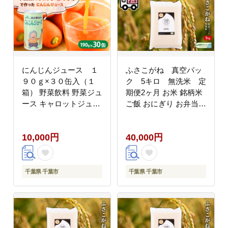
にんじんジュース １
ふさこがね 真空パッ
９０ｇ×３０缶入（１
ク 5キロ 無洗米 定
箱） 野菜飲料 野菜ジュ
期便2ヶ月 お米 銘柄米
ース キャロットジュー
ご飯 おにぎり お弁当
ス 添加物不使用 さっぱ
和食 白米 精米
り 甘味 飲み物
10,000円
40,000円
千葉県 千葉市
千葉県 千葉市