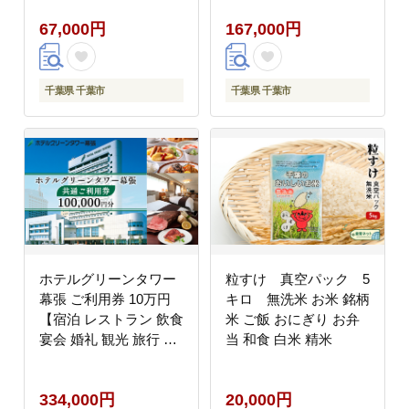
利用チケット】
利用チケット】
67,000円
167,000円
千葉県 千葉市
千葉県 千葉市
ホテルグリーンタワー
粒すけ 真空パック 5
幕張 ご利用券 10万円
キロ 無洗米 お米 銘柄
【宿泊 レストラン 飲食
米 ご飯 おにぎり お弁
宴会 婚礼 観光 旅行 千
当 和食 白米 精米
葉県 関東 幕張新都心
利用チケット】
334,000円
20,000円