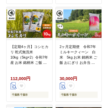
【定期4ヶ月】コシヒカ
2ヶ月定期便 令和7年
リ 乾式無洗米
ミルキークィーン 白
10kg（5kg×2）令和7年
米 5kg お米 銘柄米 ご
産 お米 銘柄米 ご飯 お
飯 おにぎり お弁当 和
にぎり お弁当 和食 食
食 食卓 精米 国産 千葉
卓 精米 国産 千葉県産
県産 産地直送
112,000円
30,000円
産地直送
千葉県 千葉市
千葉県 千葉市