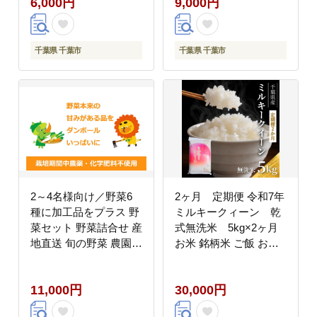
6,000円
9,000円
千葉県 千葉市
千葉県 千葉市
2～4名様向け／野菜6
2ヶ月 定期便 令和7年
種に加工品をプラス 野
ミルキークィーン 乾
菜セット 野菜詰合せ 産
式無洗米 5kg×2ヶ月
地直送 旬の野菜 農園直
お米 銘柄米 ご飯 おに
送 食べ物 食品 グルメ
ぎり お弁当 和食 食卓
食卓 ベジタブル 国産
精米 国産 千葉県産 産
11,000円
30,000円
日本産 国産野菜
地直送