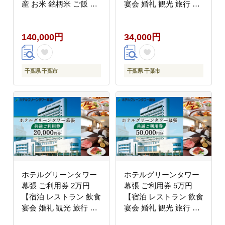
産 お米 銘柄米 ご飯 お
宴会 婚礼 観光 旅行 千
にぎり お弁当 和食 食
葉県 関東 幕張新都心
卓 精米 国産 千葉県産
利用チケット】
140,000円
34,000円
産地直送
千葉県 千葉市
千葉県 千葉市
ホテルグリーンタワー
ホテルグリーンタワー
幕張 ご利用券 2万円
幕張 ご利用券 5万円
【宿泊 レストラン 飲食
【宿泊 レストラン 飲食
宴会 婚礼 観光 旅行 千
宴会 婚礼 観光 旅行 千
葉県 関東 幕張新都心
葉県 関東 幕張新都心