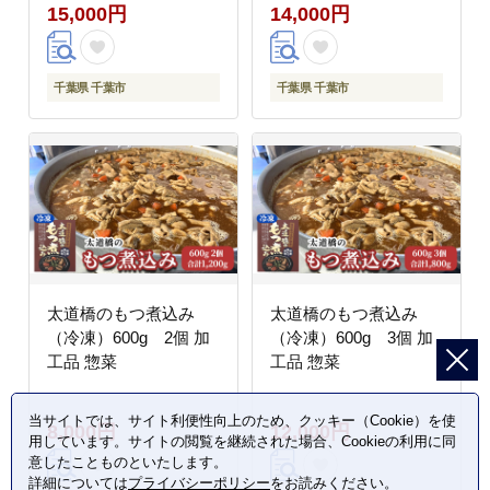
15,000円
14,000円
きの甘さ
千葉県 千葉市
千葉県 千葉市
太道橋のもつ煮込み
太道橋のもつ煮込み
（冷凍）600g 2個 加
（冷凍）600g 3個 加
工品 惣菜
工品 惣菜
当サイトでは、サイト利便性向上のため、クッキー（Cookie）を使
8,000円
12,000円
用しています。サイトの閲覧を継続された場合、Cookieの利用に同
意したことものといたします。
詳細については
プライバシーポリシー
をお読みください。