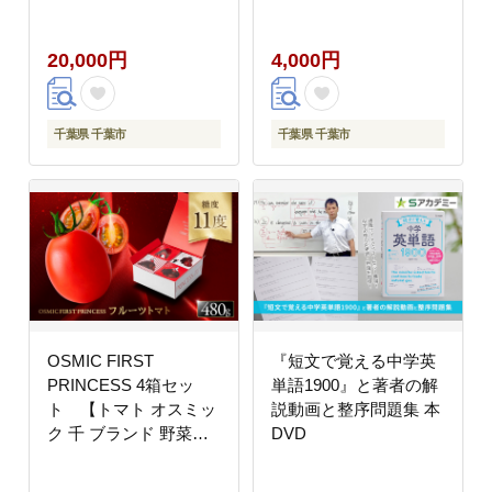
け合わせ サラダ トッピ
ング 糖度11 驚きの甘
20,000円
4,000円
さ
千葉県 千葉市
千葉県 千葉市
OSMIC FIRST
『短文で覚える中学英
PRINCESS 4箱セッ
単語1900』と著者の解
ト 【トマト オスミッ
説動画と整序問題集 本
ク 千 ブランド 野菜】
DVD
国産 付け合わせ サラダ
トッピング 糖度11 驚