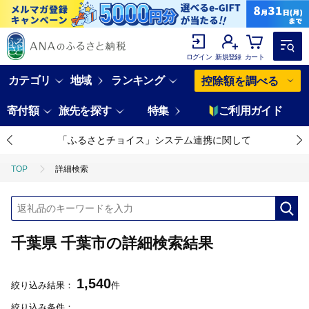
ログイン
新規登録
カート
カテゴリ
地域
ランキング
控除額を調べる
寄付額
旅先を探す
特集
ご利用ガイド
「ふるさとチョイス」システム連携に関して
TOP
詳細検索
千葉県 千葉市の詳細検索結果
1,540
絞り込み結果：
件
絞り込み条件：