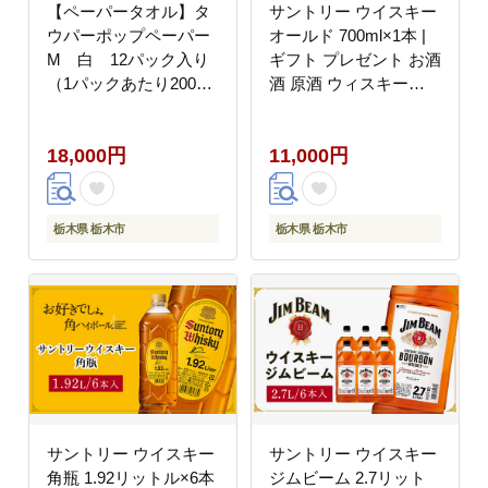
【ペーパータオル】タ
サントリー ウイスキー
ウパーポップペーパー
オールド 700ml×1本 |
M 白 12パック入り
ギフト プレゼント お酒
（1パックあたり200
酒 原酒 ウィスキー
枚）【タオル 日用品 人
SUNTORY ハイボール
気 おすすめ 】
ロック 水割り 家飲み
18,000円
11,000円
宅飲み パーティー 宴会
栃木県 栃木市
栃木県 栃木市
サントリー ウイスキー
サントリー ウイスキー
角瓶 1.92リットル×6本
ジムビーム 2.7リット