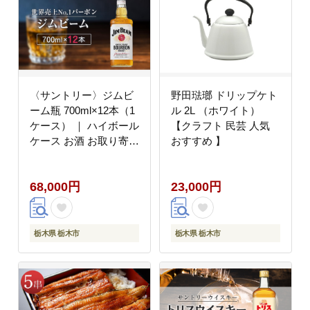
〈サントリー〉ジムビ
野田琺瑯 ドリップケト
ーム瓶 700ml×12本（1
ル 2L （ホワイト）
ケース） ｜ ハイボール
【クラフト 民芸 人気
ケース お酒 お取り寄せ
おすすめ 】
ウイスキー ウィスキー
SUNTORY サントリー
68,000円
23,000円
ジムビーム 酒 さけ 人
気 おすすめ 栃木市
栃木県 栃木市
栃木県 栃木市