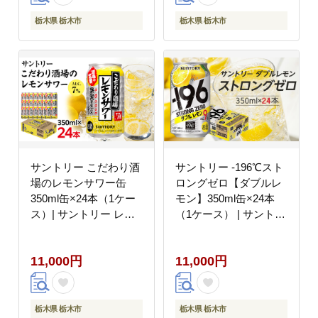
酒 角瓶 おすすめ 栃木
市
栃木県 栃木市
栃木県 栃木市
サントリー こだわり酒
サントリー -196℃スト
場のレモンサワー缶
ロングゼロ【ダブルレ
350ml缶×24本（1ケー
モン】350ml缶×24本
ス）| サントリー レモ
（1ケース） | サントリ
ンサワー 家飲み 宅飲み
ー レモン チューハイ
焼酎 家飲み 宅飲み
11,000円
11,000円
栃木県 栃木市
栃木県 栃木市