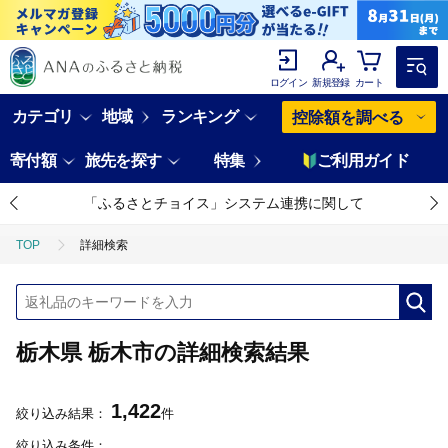
ログイン
新規登録
カート
カテゴリ
地域
ランキング
控除額を調べる
寄付額
旅先を探す
特集
ご利用ガイド
「ふるさとチョイス」システム連携に関して
TOP
詳細検索
栃木県 栃木市の詳細検索結果
1,422
絞り込み結果：
件
絞り込み条件：