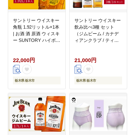
サントリー ウイスキー
サントリー ウイスキー
角瓶 1.92リットル×1本
飲み比べ3種 セット
| お酒 酒 原酒 ウィスキ
（ジムビーム / カナデ
ー SUNTORY ハイボー
ィアンクラブ / ティー
ル ロック 水割り 家飲
チャーズ） | ギフト
み 宅飲み パーティー
プレゼント お酒 酒 原
22,000円
21,000円
宴会 大容量
酒 詰め合わせ ウィスキ
ー SUNTORY ハイボー
ル ロック 水割り 家飲
み 宅飲み パーティー
栃木県 栃木市
栃木県 栃木市
宴会