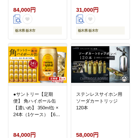
ハイボール ウィスキー
84,000円
31,000円
SUNTORY 家飲み 宅飲
み 定期便 高評価 酒 お
酒 角瓶 おすすめ 栃木
市
栃木県 栃木市
栃木県 栃木市
●サントリー【定期
ステンレスサイホン用
便】 角ハイボール缶
ソーダカートリッジ
【濃いめ】 350ml缶 ×
120本
24本（1ケース）【6か
月コース】 | サントリ
ー ウイスキー ハイボー
84,000円
58,000円
ル ウィスキー