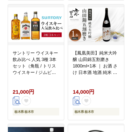
サントリー ウイスキー
【鳳凰美田】純米大吟
飲み比べ 人気 3種 3本
醸 山田錦五割磨き
セット（角瓶 / トリス
1800ml×1本 ｜ お酒 さ
ウイスキー / ジムビー
け 日本酒 地酒 純米 大
ム） | ギフト セット プ
吟醸 フルーティ 人気
レゼント お酒 酒 詰め
ギフト 小林酒造 栃木
21,000円
14,000円
合わせ SUNTORY ウィ
スキー ハイボール ロッ
ク 水割り 家飲み 宅飲
み パーティー 宴会
栃木県 栃木市
栃木県 栃木市