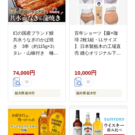
幻の国産ブランド鰻
百年ショーツ【藤×珈
共水うなぎのかば焼
琲 2枚1組・LLサイズ
き 3串（約115g×3）
】 日本製栃木の工場直
タレ・山椒付き 極上
売 縫心オリジナル下着
の甘みとうまみ、ふっ
百年変わらない究極の
くらとした食感【鰻 魚
スタンダードショーツ
74,000円
10,000円
介類 水産 食品 人気 お
【衣料 ファッション 人
すすめ 】
気 おすすめ 】
栃木県 栃木市
栃木県 栃木市