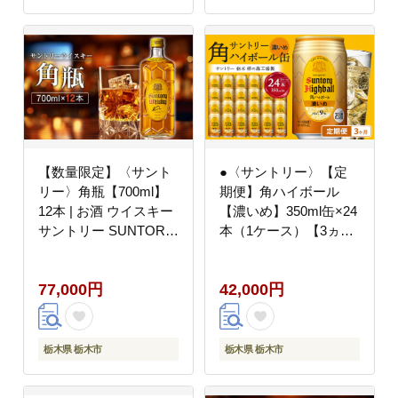
【数量限定】〈サント
●〈サントリー〉【定
リー〉角瓶【700ml】
期便】角ハイボール
12本 | お酒 ウイスキー
【濃いめ】350ml缶×24
サントリー SUNTORY
本（1ケース）【3ヵ月
ハイボール レビュー 高
コース】 | サントリー
評価 ロック 水割り さ
ウイスキー ハイボール
77,000円
42,000円
け 人気 本数選べる お
ウィスキー SUNTORY
すすめ 栃木 梓の森工場
家飲み 宅飲み 定期便
製
高評価 酒 お酒 角瓶 お
すすめ 栃木市
栃木県 栃木市
栃木県 栃木市