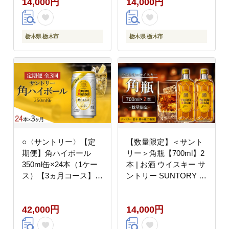
14,000円
14,000円
SUNTORY サントリー
SUNTORY サントリー
角瓶 酒 さけ 人気 高評
角瓶 酒 さけ 人気 高評
価 おすすめ 栃木市
価 おすすめ 栃木市
栃木県 栃木市
栃木県 栃木市
○〈サントリー〉【定
【数量限定】＜サント
期便】角ハイボール
リー＞角瓶【700ml】2
350ml缶×24本（1ケー
本 | お酒 ウイスキー サ
ス）【3ヵ月コース】|
ントリー SUNTORY ハ
サントリー ウイスキー
イボール レビュー 高評
ハイボール ウィスキー
価 ロック 水割り さけ
42,000円
14,000円
SUNTORY 家飲み 宅飲
人気 本数選べる おすす
み 定期便 高評価 酒 お
め 栃木 梓の森工場製