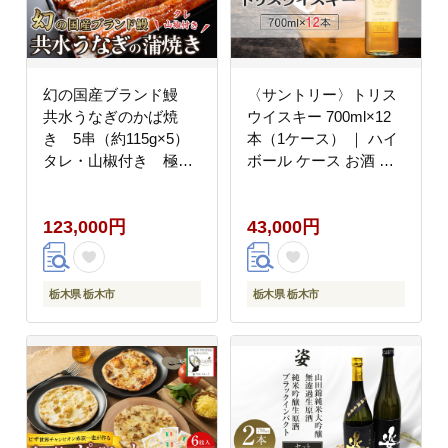
幻の国産ブランド鰻
〈サントリー〉トリス
共水うなぎのかば焼
ウイスキー 700ml×12
き 5串（約115g×5）
本（1ケース） ｜ ハイ
タレ・山椒付き 極上
ボール ケース お酒 お
の甘みとうまみ、ふっ
取り寄せ ウイスキー ウ
くらとした食感【鰻 魚
ィスキー SUNTORY サ
123,000円
43,000円
介類 水産 食品 人気 お
ントリー トリス 酒 さ
すすめ 】
け 人気 おすすめ 栃木
市
栃木県 栃木市
栃木県 栃木市