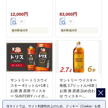
SUNTORY ハイボール
ロック 水割り 家飲み
12,000円
83,000円
宅飲み パーティー 宴会
大容量 4L
栃木県 栃木市
栃木県 栃木市
サントリー トリスウイ
サントリー ウイスキー
スキー 4リットル×1本 |
角瓶 2.7リットル×6本 |
お酒 酒 原酒 ウィスキ
お酒 酒 原酒 詰め合わ
ー SUNTORY ハイボー
せ ウィスキー
ル ロック 水割り 家飲
SUNTORY ハイボール
5.0
（1）
当サイトでは、サイト利便性向上のため、クッキー（Cookie）を使
み 宅飲み パーティー
ロック 水割り 家飲み