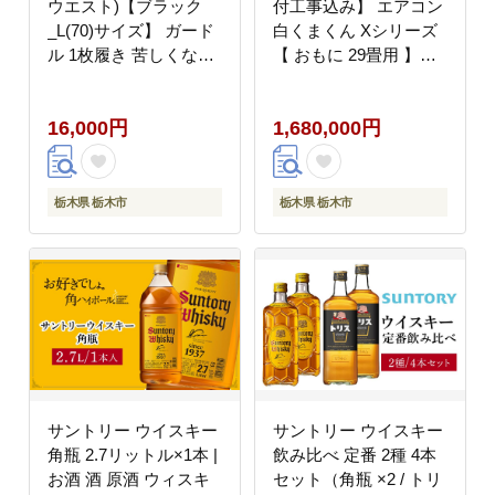
ウエスト)【ブラック
付工事込み】 エアコン
_L(70)サイズ】 ガード
白くまくん Xシリーズ
ル 1枚履き 苦しくない
【 おもに 29畳用 】
丸まらない 蒸れない
『2026年度モデル』
【衣料 ファッション 人
RAS-XR9026D-W フィ
16,000円
1,680,000円
気 おすすめ 】
ルター自動お掃除機能
付
栃木県 栃木市
栃木県 栃木市
サントリー ウイスキー
サントリー ウイスキー
角瓶 2.7リットル×1本 |
飲み比べ 定番 2種 4本
お酒 酒 原酒 ウィスキ
セット（角瓶 ×2 / トリ