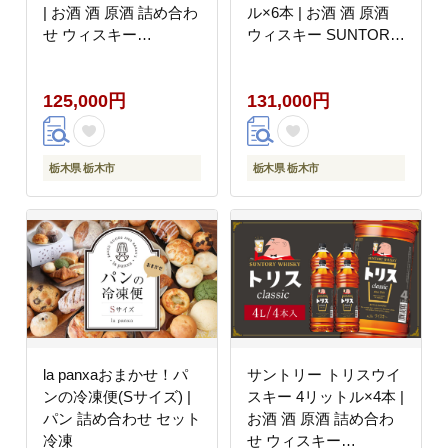
| お酒 酒 原酒 詰め合わ
ル×6本 | お酒 酒 原酒
せ ウィスキー
ウィスキー SUNTORY
SUNTORY ハイボール
詰め合わせ SUNTORY
ロック 水割り 家飲み
ハイボール ロック 水割
125,000円
131,000円
宅飲み パーティー 宴会
り 家飲み 宅飲み パー
大容量
ティー 宴会 大容量
2,7L
栃木県 栃木市
栃木県 栃木市
la panxaおまかせ！パ
サントリー トリスウイ
ンの冷凍便(Sサイズ) |
スキー 4リットル×4本 |
パン 詰め合わせ セット
お酒 酒 原酒 詰め合わ
冷凍
せ ウィスキー