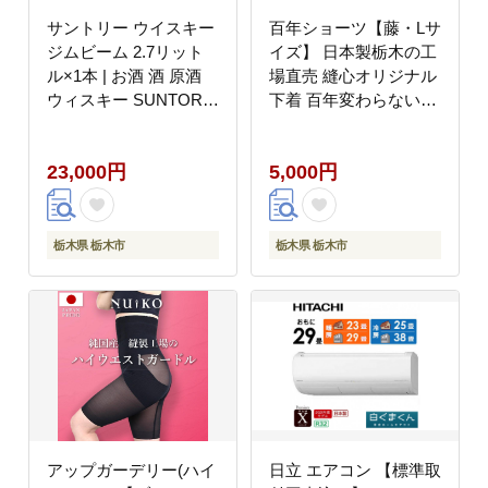
サントリー ウイスキー
百年ショーツ【藤・Lサ
ジムビーム 2.7リット
イズ】 日本製栃木の工
ル×1本 | お酒 酒 原酒
場直売 縫心オリジナル
ウィスキー SUNTORY
下着 百年変わらない究
ハイボール ロック 水割
極のスタンダードショ
り 家飲み 宅飲み パー
ーツ【衣料 ファッショ
23,000円
5,000円
ティー 宴会 大容量
ン 人気 おすすめ 】
2,7L
栃木県 栃木市
栃木県 栃木市
アップガーデリー(ハイ
日立 エアコン 【標準取