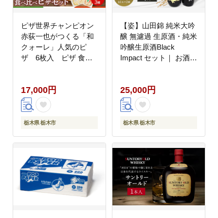
ピザ世界チャンピオン
【姿】山田錦 純米大吟
赤荻一也がつくる「和
醸 無濾過 生原酒・純米
クォーレ」人気のピ
吟醸生原酒Black
ザ 6枚入 ピザ 食べ
Impact セット｜ お酒
比べ セット 3種 6枚 冷
さけ 日本酒 地酒 純米
凍 人気 ピザ窯【食品
大吟醸 無濾過 原酒 人
17,000円
25,000円
加工食品 人気 おすすめ
気 ギフト 栃木
】
栃木県 栃木市
栃木県 栃木市