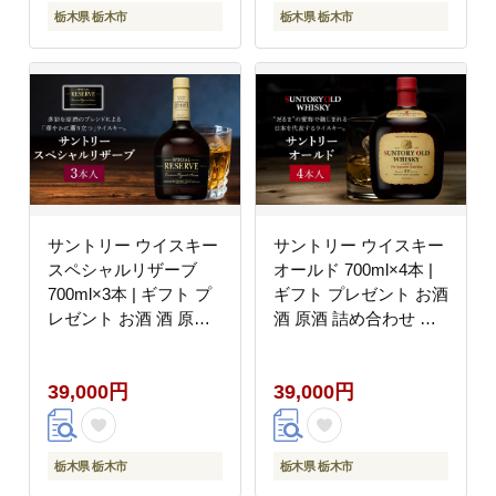
栃木県 栃木市
栃木県 栃木市
サントリー ウイスキー
サントリー ウイスキー
スペシャルリザーブ
オールド 700ml×4本 |
700ml×3本 | ギフト プ
ギフト プレゼント お酒
レゼント お酒 酒 原酒
酒 原酒 詰め合わせ ウ
詰め合わせ ウィスキー
ィスキー SUNTORY ハ
SUNTORY ハイボール
イボール ロック 水割り
39,000円
39,000円
ロック 水割り 家飲み
家飲み 宅飲み パーティ
宅飲み パーティー 宴会
ー 宴会
栃木県 栃木市
栃木県 栃木市