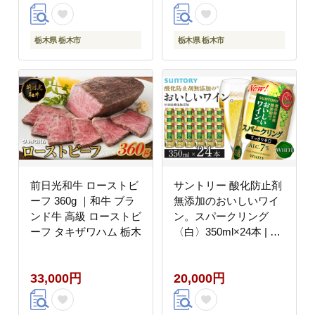
SUNTORY 家飲み 宅飲
み 定期便 高評価 酒 お
酒 角瓶 おすすめ 栃木
栃木県 栃木市
栃木県 栃木市
市
前日光和牛 ローストビ
サントリー 酸化防止剤
ーフ 360g ｜和牛 ブラ
無添加のおいしいワイ
ンド牛 高級 ローストビ
ン。スパークリング
ーフ タキザワハム 栃木
〈白〉350ml×24本 | ス
パークリング ワイン 辛
口 果実酒 お酒 無添加
33,000円
20,000円
人気 おすすめ