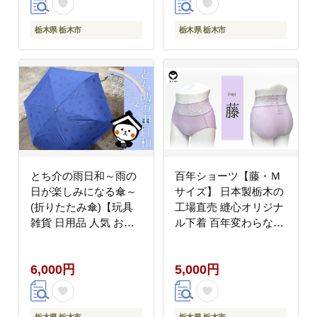
栃木県 栃木市
栃木県 栃木市
とち介の雨日和～雨の
百年ショーツ【藤・Ｍ
日が楽しみになる傘～
サイズ】 日本製栃木の
(折りたたみ傘)【玩具
工場直売 縫心オリジナ
雑貨 日用品 人気 おす
ル下着 百年変わらない
すめ 】
究極のスタンダードシ
ョーツ【衣料 ファッシ
6,000円
5,000円
ョン 人気 おすすめ 】