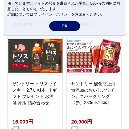
用しています。サイトの閲覧を継続された場合、Cookieの利用に同
22,000円
160,000円
宴会 大容量 4L
宅飲み パーティー 宴会
意したことものといたします。
大容量 2,7L
詳細については
プライバシーポリシー
をお読みください。
栃木県 栃木市
栃木県 栃木市
OK
サントリー トリスウイ
サントリー 酸化防止剤
スキー 2.7Ｌ×1本 | ギ
無添加のおいしいワイ
フト プレゼント お酒
ン。スパークリング
酒 原酒 詰め合わせ ウ
〈赤〉350ml×24本 | ス
ィスキー SUNTORY ハ
パークリング ワイン 果
イボール ロック 水割り
実酒 お酒 無添加 人気
16,000円
20,000円
家飲み 宅飲み パーティ
おすすめ
ー 宴会