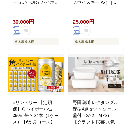
ー SUNTORY ハイボー
スウイスキー ×2） | ギ
ル ロック 水割り 家飲
フト セット プレゼント
み 宅飲み パーティー
お酒 酒 詰め合わせ
30,000円
25,000円
宴会 大容量 2,7L
SUNTORY ウィスキー
ハイボール ロック 水割
り 家飲み 宅飲み パー
ティー 宴会
栃木県 栃木市
栃木県 栃木市
○サントリー 【定期
野田琺瑯 レクタングル
便】角ハイボール缶
深型4点セット シール
350ml缶 × 24本（1ケー
蓋付（S×2、M×2）
ス）【6か月コース】 |
【クラフト 民芸 人気
サントリー ウイスキー
おすすめ 】