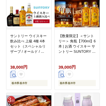
サントリー ウイスキー
【数量限定】＜サント
飲み比べ 上級 4種 4本
リー＞ 角瓶【700ml】6
セット（スペシャルリ
本 | お酒 ウイスキー サ
ザーブ / オールド / 角
ントリー SUNTORY ハ
瓶 / ジムビーム） | ギ
イボール レビュー 高評
フト セット プレゼント
価 ロック 水割り さけ
38,000円
39,000円
お酒 酒 詰め合わせ
人気 本数選べる おすす
SUNTORY ウィスキー
め 栃木 梓の森工場製
ハイボール ロック 水割
り 家飲み 宅飲み パー
栃木県 栃木市
栃木県 栃木市
ティー 宴会