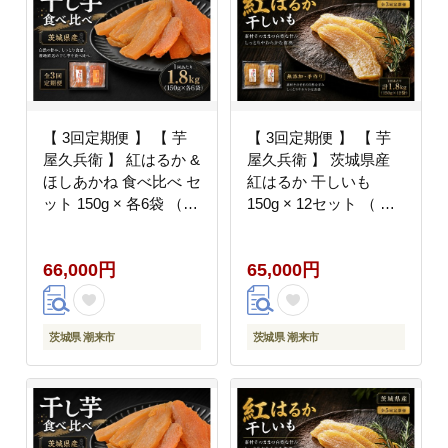
【 3回定期便 】 【 芋
【 3回定期便 】 【 芋
屋久兵衛 】 紅はるか &
屋久兵衛 】 茨城県産
ほしあかね 食べ比べ セ
紅はるか 干しいも
ット 150g × 各6袋 （
150g × 12セット （ 計
計1.8kg ） ギフト箱入
1.8kg ） ギフト箱入り
り さつまいも サツマイ
さつまいも サツマイモ
66,000円
65,000円
モ べにはるか 干し芋
べにはるか 干し芋 干芋
干芋 野菜 やさい デザ
野菜 やさい デザート
ート スイーツ おやつ
スイーツ おやつ ギフト
ギフト 贈答 プレゼント
贈答 プレゼント
茨城県 潮来市
茨城県 潮来市