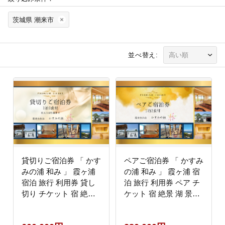
茨城県 潮来市
並べ替え:
貸切りご宿泊券 「 かす
ペアご宿泊券 「 かすみ
みの浦 和み 」 霞ヶ浦
の浦 和み 」 霞ヶ浦 宿
宿泊 旅行 利用券 貸し
泊 旅行 利用券 ペア チ
切り チケット 宿 絶景
ケット 宿 絶景 湖 景色
湖 景色 星空 展望檜風
星空 展望檜風呂 ひのき
呂 ひのき風呂 湯浴み
風呂 湯浴み 庭園 食事