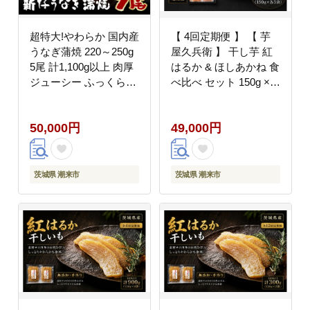
超特大!やわらか 国内産
【 4回定期便 】 【 芋
うなぎ蒲焼 220～250g
屋久兵衛 】 干し芋 紅
5尾 計1,100g以上 肉厚
はるか & ほしあかね 食
ジューシー ふっくら柔
べ比べ セット 150g ×
らか ブランド鰻使用 秘
各3袋 （ 計900g ） さ
伝のタレ・山椒付き 湯
つまいも サツマイモ べ
50,000円
49,000円
煎で簡単調理 うな丼 う
にはるか 干し芋 干芋
な重 贈答用 ギフト 冷
野菜 やさい デザート
蔵配送 茨城県 潮来市
スイーツ おやつ
(A23-007)
茨城県 潮来市
茨城県 潮来市