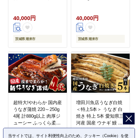
部杜氏 IWC ゴールド受
和牛 牛 牛肉 ブランド
賞 木箱入り 高級酒 贈
牛 SPF豚 茨城県産 肉
40,000円
40,000円
答用 ギフト 吟醸 吟醸
厚 ジューシー 焼肉用
酒 清酒 お酒好き 茨城
ステーキ用 贈答用 ギフ
県 潮来市 (A01-001)
ト 冷凍配送 茨城県 潮
来市 【茨城県共通返礼
茨城県 潮来市
茨城県 潮来市
品（茨城県産）】(A12-
002)
超特大!やわらか 国内産
増田川魚店うなぎ白焼
うなぎ蒲焼 220～250g
＜特上5本＞ うなぎ 白
4尾 計880g以上 肉厚ジ
焼き 特上 5本 愛知県三
ューシー ふっくら柔ら
河産 国産 ウナギ 鰻 し
か ブランド鰻使用 秘伝
らやき タレ 山椒付き
当サイトでは、サイト利便性向上のため、クッキー（Cookie）を使
のタレ・山椒付き 湯煎
炭火焼き 冷蔵便 贈答用