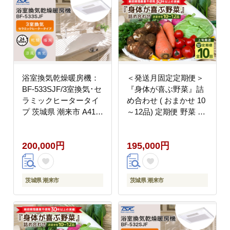
浴室換気乾燥暖房機：
＜発送月固定定期便＞
BF-533SJF/3室換気･セ
『身体が喜ぶ野菜』詰
ラミックヒータータイ
め合わせ ( おまかせ 10
プ 茨城県 潮来市 A41-
～12品) 定期便 野菜 詰
004
合せ 上旬発送全10回
詰め合わせセット お任
200,000円
195,000円
せ 野菜定期便 季節の野
菜 セット 有機栽培 EM
農法 産地直送 野菜ボッ
クス ギフト 家庭用 茨
茨城県 潮来市
茨城県 潮来市
城県 潮来市 (A03-020)