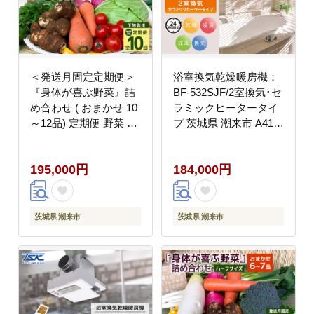
＜発送月固定定期便＞
浴室換気乾燥暖房機：
『身体が喜ぶ野菜』詰
BF-532SJF/2室換気･セ
め合わせ ( おまかせ 10
ラミックヒータータイ
～12品) 定期便 野菜 詰
プ 茨城県 潮来市 A41-
合せ 下旬発送全10回
003
詰め合わせセット お任
195,000円
184,000円
せ 野菜定期便 季節の野
菜 セット 有機栽培 EM
農法 産地直送 野菜ボッ
クス ギフト 家庭用 茨
茨城県 潮来市
茨城県 潮来市
城県 潮来市 (A03-021)