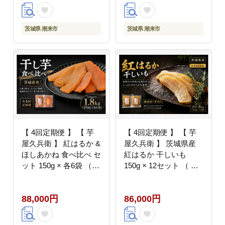
野菜 やさい デザート
宿泊券 旅行券 茨城県
スイーツ おやつ ギフト
潮来市 (A58-002)
贈答 プレゼント
茨城県 潮来市
茨城県 潮来市
【 4回定期便 】 【 芋
【 4回定期便 】 【 芋
屋久兵衛 】 紅はるか &
屋久兵衛 】 茨城県産
ほしあかね 食べ比べ セ
紅はるか 干しいも
ット 150g × 各6袋 （
150g × 12セット （ 計
計1.8kg ） ギフト箱入
1.8kg ） ギフト箱入り
り さつまいも サツマイ
さつまいも サツマイモ
88,000円
86,000円
モ べにはるか 干し芋
べにはるか 干し芋 干芋
干芋 野菜 やさい デザ
野菜 やさい デザート
ート スイーツ おやつ
スイーツ おやつ ギフト