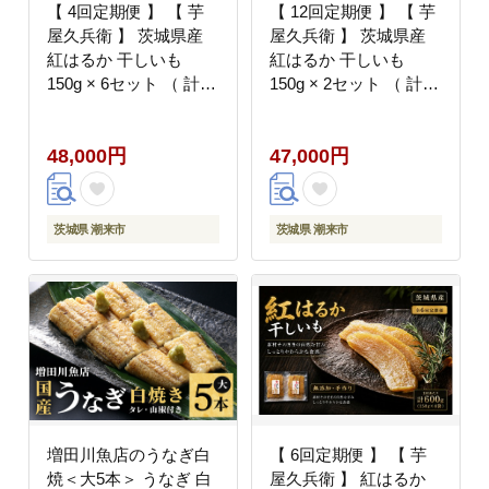
【 4回定期便 】 【 芋
【 12回定期便 】 【 芋
屋久兵衛 】 茨城県産
屋久兵衛 】 茨城県産
紅はるか 干しいも
紅はるか 干しいも
150g × 6セット （ 計
150g × 2セット （ 計
900g ） ギフト箱入り
300g ） さつまいも サ
さつまいも サツマイモ
ツマイモ べにはるか 干
48,000円
47,000円
べにはるか 干し芋 干芋
し芋 干芋 野菜 やさい
野菜 やさい デザート
デザート スイーツ おや
スイーツ おやつ ギフト
つ ギフト 贈答 プレゼ
贈答 プレゼント
ント
茨城県 潮来市
茨城県 潮来市
増田川魚店のうなぎ白
【 6回定期便 】 【 芋
焼＜大5本＞ うなぎ 白
屋久兵衛 】 紅はるか