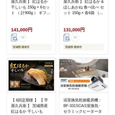
屋久兵衛 】 紅はるか
屋久兵衛 】 紅はるか &
干しいも 150g × 6セッ
ほしあかね 食べ比べ セ
ト （ 計900g ） ギフト
ット 150g × 各6袋 （
箱入り さつまいも サツ
計1.8kg ） ギフト箱入
マイモ べにはるか 干し
り さつまいも サツマイ
141,000円
131,000円
芋 干芋 野菜 やさい デ
モ べにはるか 干し芋
ザート スイーツ おやつ
干芋 野菜 やさい デザ
ギフト 贈答 プレゼント
ート スイーツ おやつ
ギフト 贈答 プレゼント
茨城県 潮来市
茨城県 潮来市
【 6回定期便 】 【 芋
浴室換気乾燥暖房機：
屋久兵衛 】 茨城県産
BF-331SCA/1室換気･
紅はるか 干しいも
セラミックヒータータ