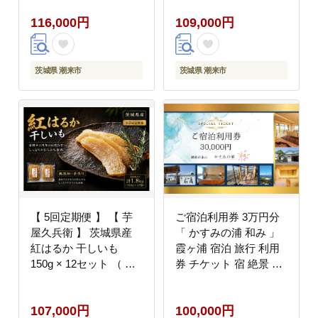
付型 ヒートショック対
り さつまいも サツマイ
116,000円
109,000円
策 日本製 高須産業製
モ べにはるか 干し芋
茨城県 潮来市 (A41-
干芋 野菜 やさい デザ
001)
ート スイーツ おやつ
ギフト 贈答 プレゼント
茨城県 潮来市
茨城県 潮来市
【 5回定期便 】 【 芋
ご宿泊利用券 3万円分
屋久兵衛 】 茨城県産
「 かすみの浦 和み 」
紅はるか 干しいも
霞ヶ浦 宿泊 旅行 利用
150g × 12セット （ 計
券 チケット 宿 絶景 湖
1.8kg ） ギフト箱入り
景色 星空 展望檜風呂
さつまいも サツマイモ
ひのき風呂 湯浴み 庭園
107,000円
100,000円
べにはるか 干し芋 干芋
食事 A5ランク 常陸牛