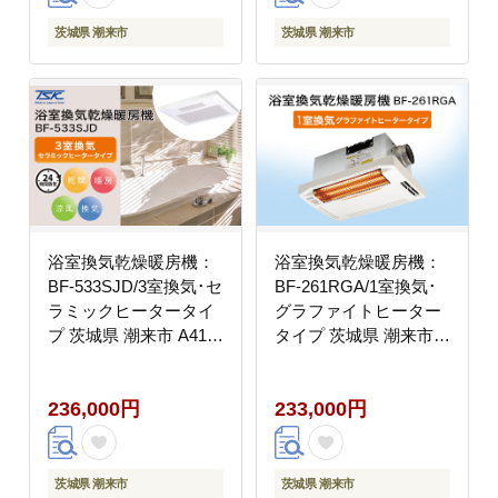
ート スイーツ おやつ
スイーツ おやつ ギフト
ギフト 贈答 プレゼント
贈答 プレゼント
茨城県 潮来市
茨城県 潮来市
浴室換気乾燥暖房機：
浴室換気乾燥暖房機：
BF-533SJD/3室換気･セ
BF-261RGA/1室換気･
ラミックヒータータイ
グラファイトヒーター
プ 茨城県 潮来市 A41-
タイプ 茨城県 潮来市
006
A41-011
236,000円
233,000円
茨城県 潮来市
茨城県 潮来市