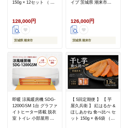
150g × 12セット （ 計
イプ 茨城県 潮来市
1.8kg ） ギフト箱入り
A41-008
さつまいも サツマイモ
128,000円
126,000円
べにはるか 干し芋 干芋
野菜 やさい デザート
スイーツ おやつ ギフト
贈答 プレゼント
茨城県 潮来市
茨城県 潮来市
即暖 涼風暖房機 SDG-
【 5回定期便 】 【 芋
1200GSM 1台 グラファ
屋久兵衛 】 紅はるか &
イトヒーター搭載 脱衣
ほしあかね 食べ比べ セ
室 トイレ 小部屋用 人
ット 150g × 各6袋 （
感センサー付き 壁面取
計1.8kg ） ギフト箱入