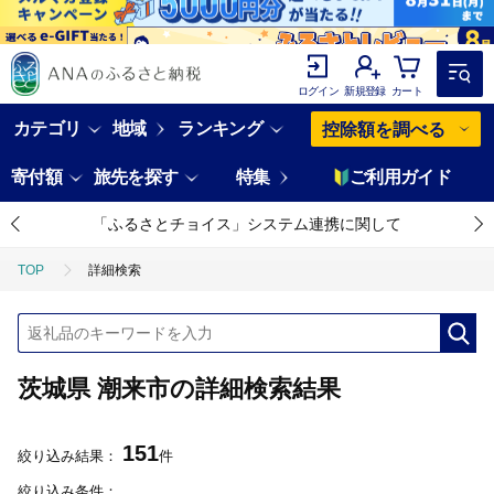
ログイン
新規登録
カート
カテゴリ
地域
ランキング
控除額を調べる
寄付額
旅先を探す
特集
ご利用ガイド
「ふるさとチョイス」システム連携に関して
TOP
詳細検索
茨城県 潮来市の詳細検索結果
151
絞り込み結果：
件
絞り込み条件：