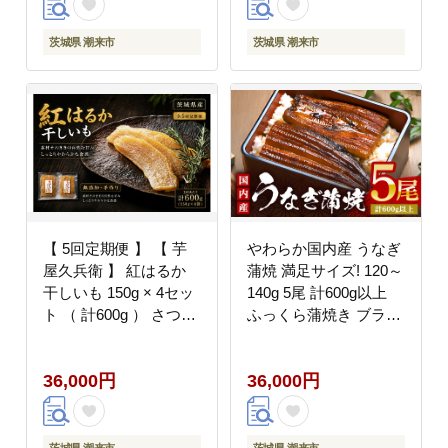
スイーツ おやつ
001)
茨城県 潮来市
茨城県 潮来市
【 5回定期便 】 【 芋
やわらか国内産 うなぎ
屋久兵衛 】 紅はるか
蒲焼 満足サイズ! 120～
干しいも 150g × 4セッ
140g 5尾 計600g以上
ト （ 計600g ） さつま
ふっくら蒲焼き ブラン
いも サツマイモ べには
ド鰻使用 秘伝のタレ・
るか 干し芋 干芋 野菜
山椒付き 湯煎で簡単調
36,000円
36,000円
やさい デザート スイー
理 うな丼 ちらし寿司
ツ おやつ ギフト 贈答
贈答用 ギフト 冷蔵配送
プレゼント
茨城県 潮来市 (A23-
015)