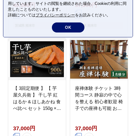
用しています。サイトの閲覧を継続された場合、Cookieの利用に同
40,000円
37,000円
で簡単調理 うな丼 うな
ギフト 家庭用 土用の丑
意したことものといたします。
重 贈答用 ギフト 冷蔵
茨城県 潮来市 (A07-
詳細については
プライバシーポリシー
をお読みください。
配送 茨城県 潮来市
001)
(A23-006)
茨城県 潮来市
茨城県 潮来市
OK
【 3回定期便 】 【 芋
座禅体験 チケット 3時
屋久兵衛 】 干し芋 紅
間コース 静寂の中で心
はるか & ほしあかね 食
を整える 初心者歓迎 椅
べ比べ セット 150g ×
子での座禅も可能 お抹
各3袋 （ 計900g ） さ
茶付き 10名様まで利用
つまいも サツマイモ べ
可 企業研修・合宿対応
37,000円
37,000円
にはるか 干し芋 干芋
自然豊かな潮来座禅道
野菜 やさい デザート
場 茨城県 潮来市 (A65-