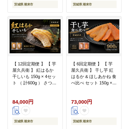
ギフト 贈答 プレゼント
贈答 プレゼント
茨城県 潮来市
茨城県 潮来市
【 12回定期便 】 【 芋
【 6回定期便 】 【 芋
屋久兵衛 】 紅はるか
屋久兵衛 】 干し芋 紅
干しいも 150g × 4セッ
はるか & ほしあかね 食
ト （ 計600g ） さつま
べ比べ セット 150g ×
いも サツマイモ べには
各3袋 （ 計900g ） さ
るか 干し芋 干芋 野菜
つまいも サツマイモ べ
84,000円
73,000円
やさい デザート スイー
にはるか 干し芋 干芋
ツ おやつ ギフト 贈答
野菜 やさい デザート
プレゼント
スイーツ おやつ
茨城県 潮来市
茨城県 潮来市