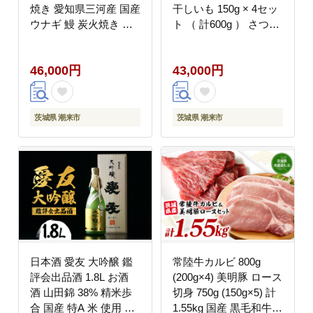
焼き 愛知県三河産 国産
干しいも 150g × 4セッ
ウナギ 鰻 炭火焼き し
ト （ 計600g ） さつま
らやき ふっくら仕上げ
いも サツマイモ べには
新鮮 活き締め 贈答用
るか 干し芋 干芋 野菜
46,000円
43,000円
ギフト 冷蔵配送 茨城県
やさい デザート スイー
潮来市 (A07-003)
ツ おやつ ギフト 贈答
プレゼント
茨城県 潮来市
茨城県 潮来市
日本酒 愛友 大吟醸 鑑
常陸牛カルビ 800g
評会出品酒 1.8L お酒
(200g×4) 美明豚 ロース
酒 山田錦 38% 精米歩
切身 750g (150g×5) 計
合 国産 特A 米 使用 南
1.55kg 国産 黒毛和牛