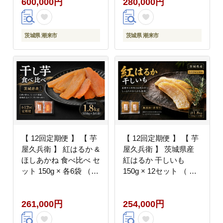
600,000円
280,000円
庭園 食事 A5ランク 常
A5ランク 常陸牛 宿泊
陸牛 宿泊券 旅行券 茨
券 旅行券 茨城県 潮来
城県 潮来市 (A58-004)
市 (A58-003)
茨城県 潮来市
茨城県 潮来市
【 12回定期便 】 【 芋
【 12回定期便 】 【 芋
屋久兵衛 】 紅はるか &
屋久兵衛 】 茨城県産
ほしあかね 食べ比べ セ
紅はるか 干しいも
ット 150g × 各6袋 （
150g × 12セット （ 計
計1.8kg ） ギフト箱入
1.8kg ） ギフト箱入り
り さつまいも サツマイ
さつまいも サツマイモ
261,000円
254,000円
モ べにはるか 干し芋
べにはるか 干し芋 干芋
干芋 野菜 やさい デザ
野菜 やさい デザート