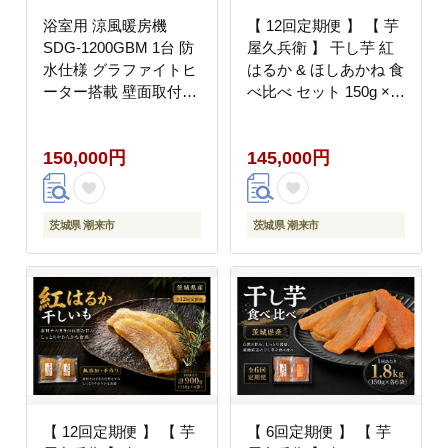
浴室用 涼風暖房機
【 12回定期便 】 【 芋
SDG-1200GBM 1台 防
屋久兵衛 】 干し芋 紅
水仕様 グラファイトヒ
はるか & ほしあかね 食
ーター搭載 壁面取付型
べ比べ セット 150g ×
ヒートショック対策 人
各3袋 （ 計900g ） さ
感センサー付き 高須産
つまいも サツマイモ べ
150,000円
145,000円
業 日本製 施工工事別途
にはるか 干し芋 干芋
必要 茨城県 潮来市
野菜 やさい デザート
(A41-002)
スイーツ おやつ
茨城県 潮来市
茨城県 潮来市
【 12回定期便 】 【 芋
【 6回定期便 】 【 芋