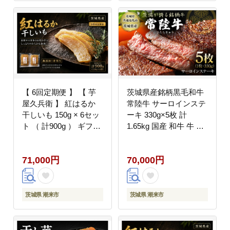
【 6回定期便 】 【 芋
茨城県産銘柄黒毛和牛
屋久兵衛 】 紅はるか
常陸牛 サーロインステ
干しいも 150g × 6セッ
ーキ 330g×5枚 計
ト （ 計900g ） ギフト
1.65kg 国産 和牛 牛 牛
箱入り さつまいも サツ
肉 ブランド牛 肉厚 ジ
マイモ べにはるか 干し
ューシー 冷凍 贈答用
71,000円
70,000円
芋 干芋 野菜 やさい デ
ギフト ステーキ用 赤身
ザート スイーツ おやつ
霜降り 茨城県 潮来市
ギフト 贈答 プレゼント
【茨城県共通返礼品
（茨城県産）】(A12-
茨城県 潮来市
茨城県 潮来市
001)