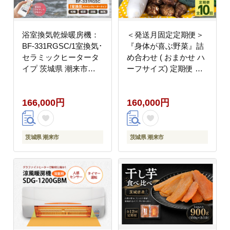
浴室換気乾燥暖房機：
＜発送月固定定期便＞
BF-331RGSC/1室換気･
『身体が喜ぶ野菜』詰
セラミックヒータータ
め合わせ ( おまかせ ハ
イプ 茨城県 潮来市
ーフサイズ) 定期便 野
A41-009
菜 詰合せ 全10回 詰め
合わせセット お任せ 野
166,000円
160,000円
菜定期便 季節の野菜 セ
ット 有機栽培 EM農法
産地直送 新鮮 野菜ボッ
クス ギフト 家庭用 茨
茨城県 潮来市
茨城県 潮来市
城県 潮来市 (A03-022)