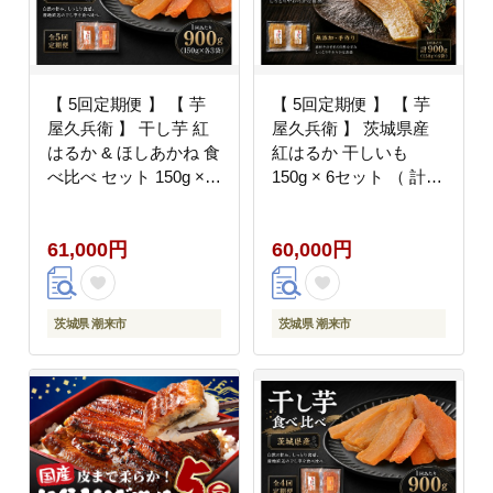
【 5回定期便 】 【 芋
【 5回定期便 】 【 芋
屋久兵衛 】 干し芋 紅
屋久兵衛 】 茨城県産
はるか & ほしあかね 食
紅はるか 干しいも
べ比べ セット 150g ×
150g × 6セット （ 計
各3袋 （ 計900g ） さ
900g ） ギフト箱入り
つまいも サツマイモ べ
さつまいも サツマイモ
61,000円
60,000円
にはるか 干し芋 干芋
べにはるか 干し芋 干芋
野菜 やさい デザート
野菜 やさい デザート
スイーツ おやつ
スイーツ おやつ ギフト
贈答 プレゼント
茨城県 潮来市
茨城県 潮来市