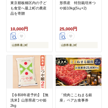
東京都板橋区内の子ど
形県産 特別栽培米つ
も食堂へ最上町の農産
や姫10kg(5㎏×2)
品を寄贈
10,000円
25,000円
山形県 最上町
山形県 最上町
【令和8年産予約】【無
「焼肉ここねまる銀
洗米】山形県産つや姫
座」ペアお食事券
2kg