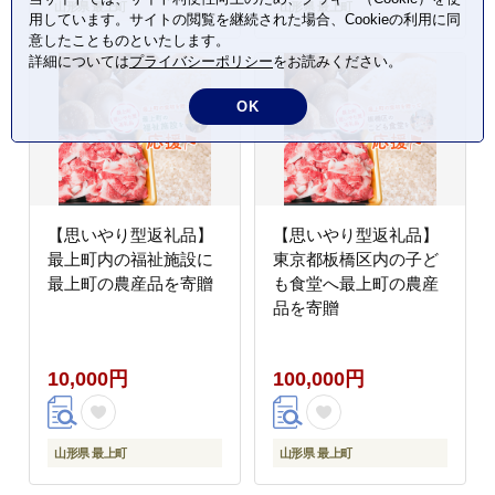
山形県 最上町
山形県 最上町
用しています。サイトの閲覧を継続された場合、Cookieの利用に同
意したことものといたします。
詳細については
プライバシーポリシー
をお読みください。
OK
【思いやり型返礼品】
【思いやり型返礼品】
最上町内の福祉施設に
東京都板橋区内の子ど
最上町の農産品を寄贈
も食堂へ最上町の農産
品を寄贈
10,000円
100,000円
山形県 最上町
山形県 最上町