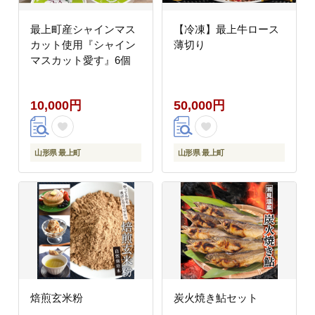
最上町産シャインマス
【冷凍】最上牛ロース
カット使用『シャイン
薄切り
マスカット愛す』6個
10,000円
50,000円
山形県 最上町
山形県 最上町
焙煎玄米粉
炭火焼き鮎セット