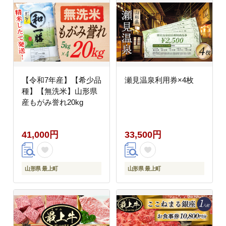
【令和7年産】【希少品
瀬見温泉利用券×4枚
種】【無洗米】山形県
産もがみ誉れ20kg
41,000円
33,500円
山形県 最上町
山形県 最上町