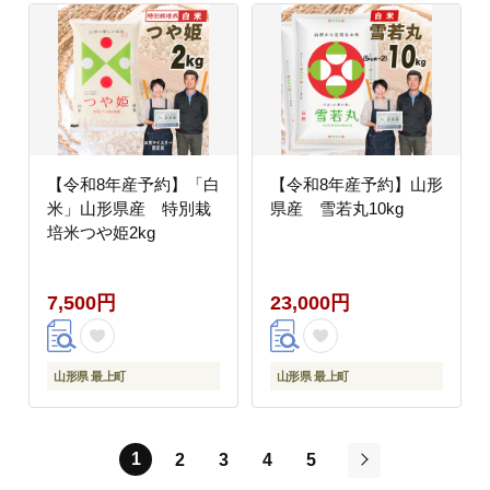
【令和8年産予約】「白
【令和8年産予約】山形
米」山形県産 特別栽
県産 雪若丸10kg
培米つや姫2kg
7,500円
23,000円
山形県 最上町
山形県 最上町
1
2
3
4
5