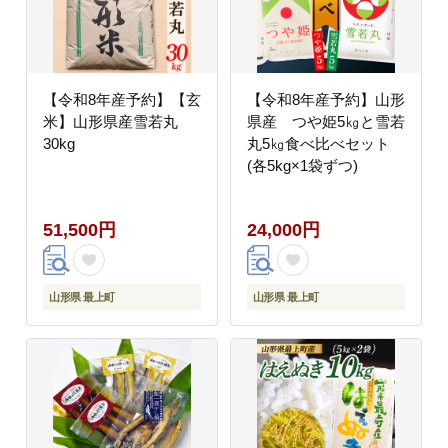
【令和8年産予約】【玄
【令和8年産予約】山形
米】山形県産雪若丸
県産 つや姫5㎏と雪若
30kg
丸5㎏食べ比べセット
(各5kg×1袋ずつ)
51,500円
24,000円
山形県 最上町
山形県 最上町