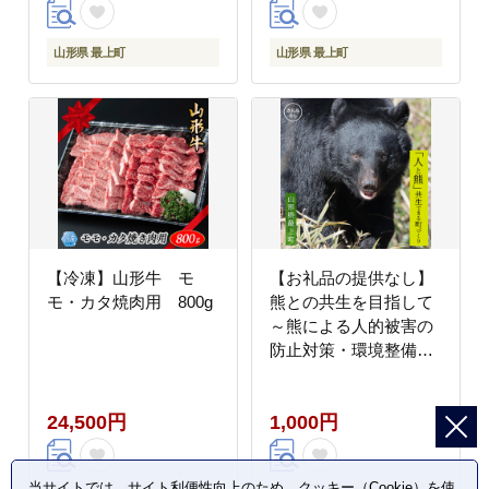
山形県 最上町
山形県 最上町
【冷凍】山形牛 モ
【お礼品の提供なし】
モ・カタ焼肉用 800g
熊との共生を目指して
～熊による人的被害の
防止対策・環境整備へ
のご支援を～
24,500円
1,000円
当サイトでは、サイト利便性向上のため、クッキー（Cookie）を使