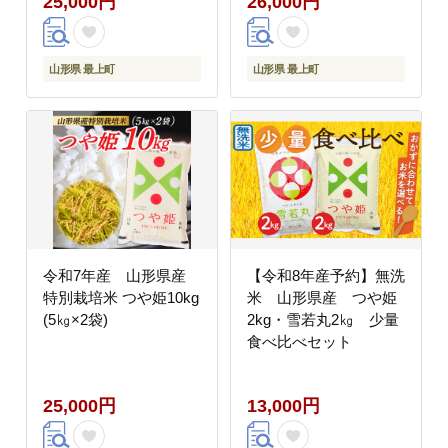
25,000円
26,000円
山形県 最上町
山形県 最上町
令和7年産 山形県産
【令和8年産予約】無洗
特別栽培米 つや姫10kg
米 山形県産 つや姫
(5㎏×2袋)
2kg・雪若丸2㎏ 少量
食べ比べセット
25,000円
13,000円