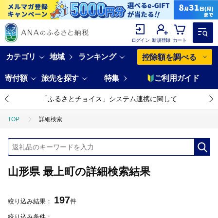
ログイン
新規登録
カート
カテゴリ
地域
ランキング
控除額を調べる
寄付額
旅先を探す
特集
ご利用ガイド
「ふるさとチョイス」システム連携に関して
TOP
詳細検索
山形県 最上町の詳細検索結果
197
絞り込み結果：
件
絞り込み条件：