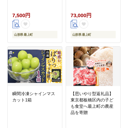
7,500円
73,000円
山形県 最上町
山形県 最上町
瞬間冷凍シャインマス
【思いやり型返礼品】
カット1箱
東京都板橋区内の子ど
も食堂へ最上町の農産
品を寄贈