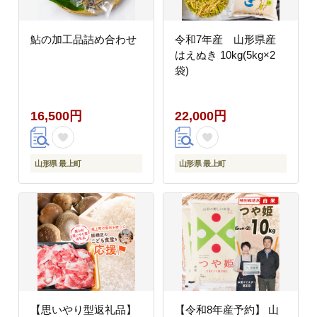
鮎の加工品詰め合わせ
令和7年産 山形県産
はえぬき 10kg(5kg×2
袋)
16,500円
22,000円
山形県 最上町
山形県 最上町
【思いやり型返礼品】
【令和8年産予約】 山