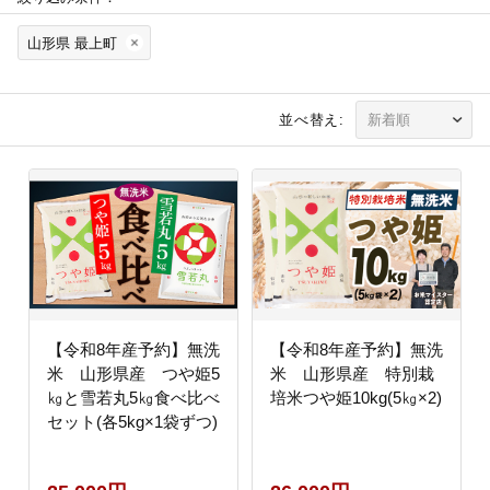
山形県 最上町
並べ替え:
【令和8年産予約】無洗
【令和8年産予約】無洗
米 山形県産 つや姫5
米 山形県産 特別栽
㎏と雪若丸5㎏食べ比べ
培米つや姫10kg(5㎏×2)
セット(各5kg×1袋ずつ)