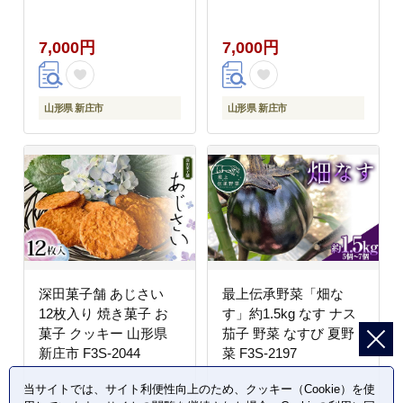
ャルティコーヒー① 山
形県 新庄市 F3S-0082
7,000円
7,000円
山形県 新庄市
山形県 新庄市
深田菓子舗 あじさい
最上伝承野菜「畑な
12枚入り 焼き菓子 お
す」約1.5kg なす ナス
菓子 クッキー 山形県
茄子 野菜 なすび 夏野
新庄市 F3S-2044
菜 F3S-2197
当サイトでは、サイト利便性向上のため、クッキー（Cookie）を使