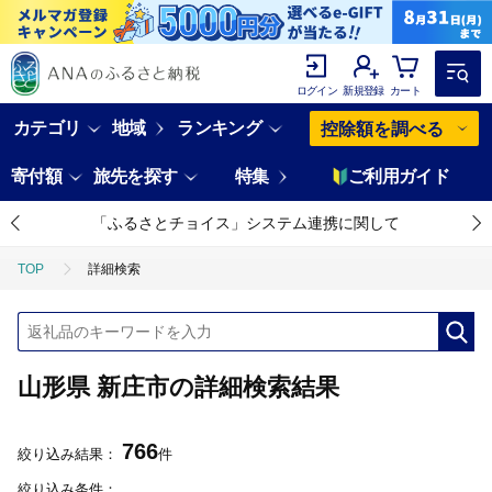
ログイン
新規登録
カート
カテゴリ
地域
ランキング
控除額を調べる
寄付額
旅先を探す
特集
ご利用ガイド
「ふるさとチョイス」システム連携に関して
TOP
詳細検索
山形県 新庄市の詳細検索結果
766
絞り込み結果：
件
絞り込み条件：