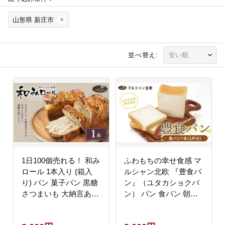
山形県 新庄市
並べ替え:
1日100個売れる！ 和み
ふわもちの幸せ食感 マ
ロール 1本入り (箱入
ルシャン北欧 『豊食パ
り) パン 菓子パン 黒糖
ン』（ユタカショクパ
さつまいも 大納言あず
ン） パン 食パン 朝食
き おやつ 朝食 手土産
F3S-2273
山形県 新庄市 F3S-