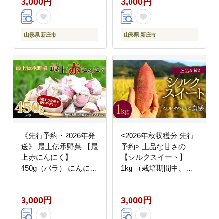
3,000円
3,000円
1415
山形県 新庄市
山形県 新庄市
《先行予約・2026年発
<2026年秋収穫分 先行
送》 最上伝承野菜 【最
予約> 上品な甘さの
上赤にんにく】
【シルクスイート】
450g（バラ） にんにく
1kg （栽培期間中、農
ニンニク 薬味 ガーリッ
薬、化学肥料不使用）
ク 野菜 F3S-2482
さつまいも サツマイモ
3,000円
3,000円
芋 F3S-2615