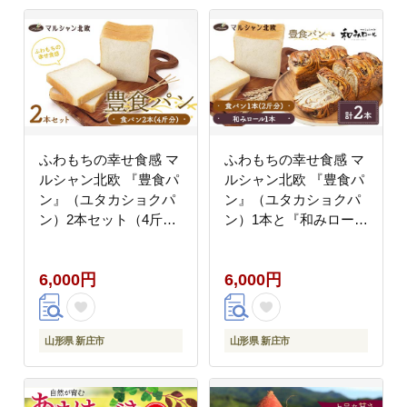
ふわもちの幸せ食感 マ
ふわもちの幸せ食感 マ
ルシャン北欧 『豊食パ
ルシャン北欧 『豊食パ
ン』（ユタカショクパ
ン』（ユタカショクパ
ン）2本セット（4斤
ン）1本と『和みロー
分） パン 食パン 朝食
ル』1本セット パン 食
朝ご飯 朝ごはん トース
パン 菓子パン 朝食 手
6,000円
6,000円
ト 食品 F3S-2451
土産 山形県 新庄市 朝
ご飯 朝ごはん トースト
食品 F3S-2453
山形県 新庄市
山形県 新庄市