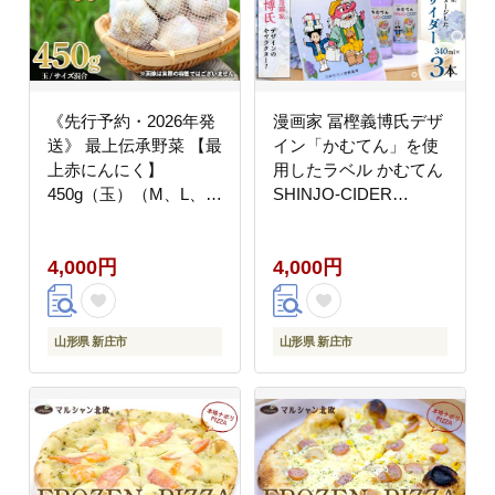
《先行予約・2026年発
漫画家 冨樫義博氏デザ
送》 最上伝承野菜 【最
イン「かむてん」を使
上赤にんにく】
用したラベル かむてん
450g（玉）（M、L、
SHINJO-CIDER
2Lサイズ混合） にんに
340ml×3本 サイダー 炭
く ニンニク 薬味 ガー
酸 飲料 F3S-2236
4,000円
4,000円
リック 野菜 F3S-2483
山形県 新庄市
山形県 新庄市