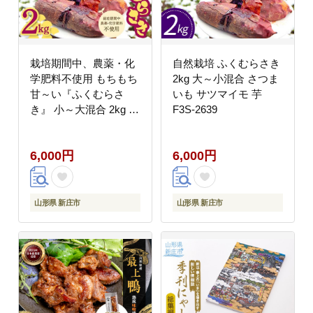
栽培期間中、農薬・化
自然栽培 ふくむらさき
学肥料不使用 もちもち
2kg 大～小混合 さつま
甘～い『ふくむらさ
いも サツマイモ 芋
き』 小～大混合 2kg さ
F3S-2639
つまいも サツマイモ
F3S-2638
6,000円
6,000円
山形県 新庄市
山形県 新庄市