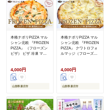
本格ナポリPIZZA マル
本格ナポリPIZZA マル
シャン北欧 『FROZEN
シャン北欧 『FROZEN
PIZZA』 （フローズン
PIZZA』 クワトロフォ
ピザ） ピザ 冷凍 マル
ルマッジ（フローズン
ゲリータ F3S-2274
ピザ） ピザ 冷凍 F3S-
2295
4,000円
4,000円
山形県 新庄市
山形県 新庄市