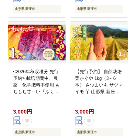
山形県 新庄市
山形県 新庄市
<2026年秋収穫分 先行
【先行予約】 自然栽培
予約> 栽培期間中、農
栗かぐや 1kg（3～6
薬・化学肥料不使用 も
本） さつまいも サツマ
ちもち甘～い『ふくむ
イモ 芋 山形県 新庄市
らさき』1kg（3～5
F3S-2636
本） さつまいも サツマ
3,000円
3,000円
イモ F3S-2616
山形県 新庄市
山形県 新庄市