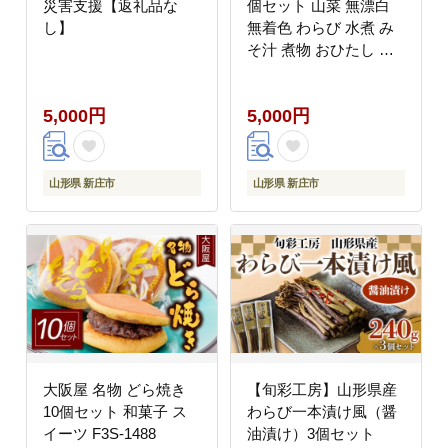
災害支援【返礼品な
個セット 山菜 無漂白
し】
無着色 わらび 水煮 み
そ汁 煮物 おひたし 炊
き込みご飯 東北 F3S-
1325
5,000円
5,000円
山形県 新庄市
山形県 新庄市
大阪屋 名物 どら焼き
【旬彩工房】山形県産
10個セット 和菓子 ス
わらび一本漬け風（醤
イーツ F3S-1488
油漬け）3個セット