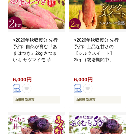
<2026年秋収穫分 先行
<2026年秋収穫分 先行
予約> 自然が育む『あ
予約> 上品な甘さの
まはづき』2kg さつま
【シルクスイート】
いも サツマイモ 芋
2kg （栽培期間中、農
F3S-2617
薬、化学肥料不使用）
さつまいも サツマイモ
6,000円
6,000円
芋 F3S-2618
山形県 新庄市
山形県 新庄市