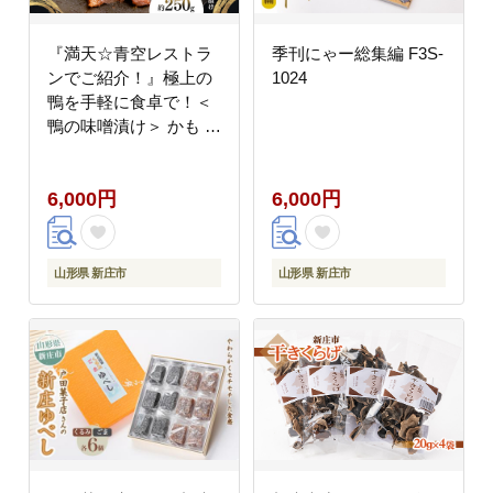
『満天☆青空レストラ
季刊にゃー総集編 F3S-
ンでご紹介！』極上の
1024
鴨を手軽に食卓で！＜
鴨の味噌漬け＞ かも カ
モ 鴨 ジビエ F3S-2646
6,000円
6,000円
山形県 新庄市
山形県 新庄市