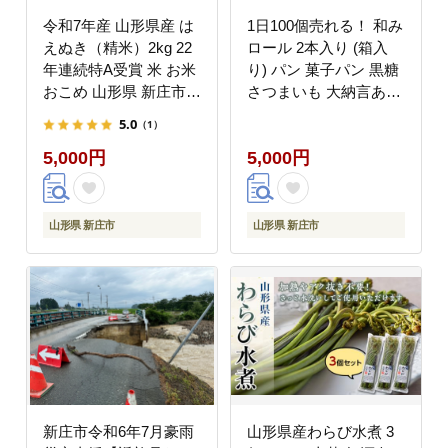
令和7年産 山形県産 は
1日100個売れる！ 和み
えぬき（精米）2kg 22
ロール 2本入り (箱入
年連続特A受賞 米 お米
り) パン 菓子パン 黒糖
おこめ 山形県 新庄市
さつまいも 大納言あず
F3S-2648
き おやつ 朝食 手土産
5.0
（1）
山形県 新庄市 F3S-
5,000円
5,000円
1416
山形県 新庄市
山形県 新庄市
新庄市令和6年7月豪雨
山形県産わらび水煮 3