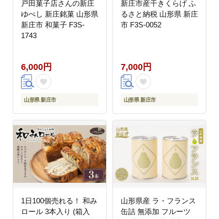
戸田菓子店さんの新庄
新庄市産干きくらげ ふ
ゆべし 新庄銘菓 山形県
るさと納税 山形県 新庄
新庄市 和菓子 F3S-
市 F3S-0052
1743
6,000円
7,000円
山形県 新庄市
山形県 新庄市
1日100個売れる！ 和み
山形県産 ラ・フランス
ロール 3本入り (箱入
缶詰 無添加 フルーツ