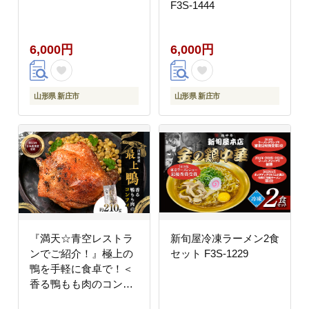
F3S-1444
6,000円
6,000円
山形県 新庄市
山形県 新庄市
『満天☆青空レストラ
新旬屋冷凍ラーメン2食
ンでご紹介！』極上の
セット F3S-1229
鴨を手軽に食卓で！＜
香る鴨もも肉のコンフ
ィ＞ かも カモ 鴨 ジビ