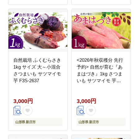
自然栽培 ふくむらさき
<2026年秋収穫分 先行
1kg サイズ 大～小混合
予約> 自然が育む『あ
さつまいも サツマイモ
まはづき』1kg さつま
芋 F3S-2637
いも サツマイモ 芋
F3S-2643
3,000円
3,000円
山形県 新庄市
山形県 新庄市