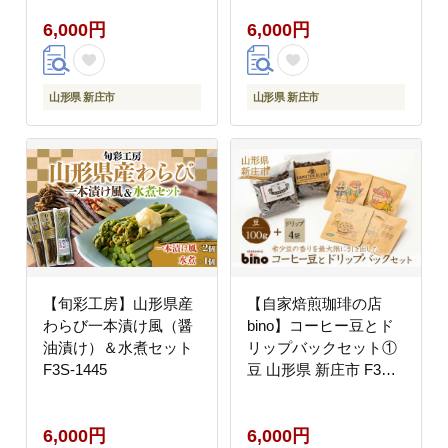
エ F3S-2645
6,000円
6,000円
山形県 新庄市
山形県 新庄市
【旬彩工房】山形県産
【自家焙煎珈琲の店
わらび一本漬け風（醤
bino】コーヒー豆とド
油漬け）＆水煮セット
リップバックセット①
F3S-1445
豆 山形県 新庄市 F3S-
0019
6,000円
6,000円