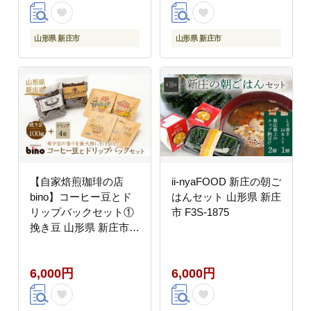
山形県 新庄市
山形県 新庄市
【自家焙煎珈琲の店
ii-nyaFOOD 新庄の朝ご
bino】コーヒー豆とド
はんセット 山形県 新庄
リップバックセット①
市 F3S-1875
挽き豆 山形県 新庄市
F3S-0020
6,000円
6,000円