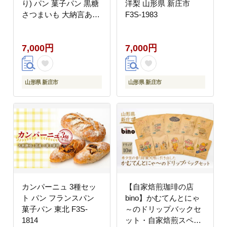
り) パン 菓子パン 黒糖
洋梨 山形県 新庄市
さつまいも 大納言あず
F3S-1983
き おやつ 朝食 手土産
山形県 新庄市 F3S-
7,000円
7,000円
1417
山形県 新庄市
山形県 新庄市
カンパーニュ 3種セッ
【自家焙煎珈琲の店
ト パン フランスパン
bino】かむてんとにゃ
菓子パン 東北 F3S-
～のドリップバックセ
1814
ット・自家焙煎スペシ