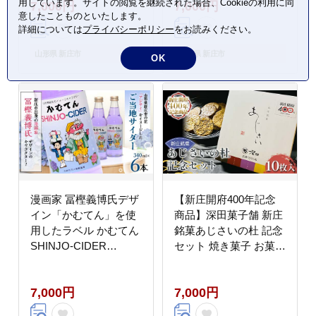
用しています。サイトの閲覧を継続された場合、Cookieの利用に同
7,000円
7,000円
意したことものといたします。
詳細については
プライバシーポリシー
をお読みください。
山形県 新庄市
山形県 新庄市
OK
漫画家 冨樫義博氏デザ
【新庄開府400年記念
イン「かむてん」を使
商品】深田菓子舗 新庄
用したラベル かむてん
銘菓あじさいの杜 記念
SHINJO-CIDER
セット 焼き菓子 お菓子
340ml×6本 サイダー 炭
クッキー 山形県 新庄市
酸 飲料 F3S-2235
F3S-2480
7,000円
7,000円