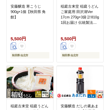
安藤醸造 寒こうじ
稲庭古来堂 稲庭うどん
900g×1個【秋田県 角
ご家庭用 田沢湖Ver
館】
17cm 270g×3袋 計810g
1回お届け 伝統製法認
定 稲庭古来うどん ゆう
パケット [稲庭うどん
5,500円
5,500円
麺 乾麺 うどん]
秋田県 仙北市
秋田県 仙北市
稲庭古来堂 稲庭うどん
安藤醸造 だしの素あま