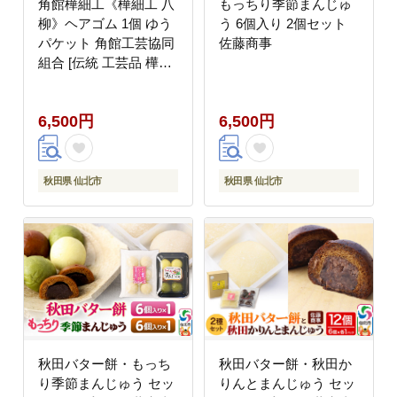
角館樺細工《樺細工 八
もっちり季節まんじゅ
柳》ヘアゴム 1個 ゆう
う 6個入り 2個セット
パケット 角館工芸協同
佐藤商事
組合 [伝統 工芸品 樺細
工 秋田県 仙北市 八柳
日用品 雑貨]
6,500円
6,500円
秋田県 仙北市
秋田県 仙北市
秋田バター餅・もっち
秋田バター餅・秋田か
り季節まんじゅう セッ
りんとまんじゅう セッ