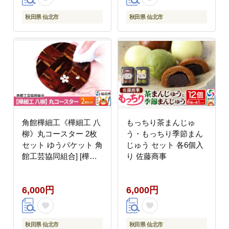
秋田県 仙北市
秋田県 仙北市
角館樺細工《樺細工 八
もっちり茶まんじゅ
柳》丸コースター 2枚
う・もっちり季節まん
セット ゆうパケット 角
じゅう セット 各6個入
館工芸協同組合] [樺細
り 佐藤商事
工 伝統的工芸品 伝統工
芸 手作り 秋田県 仙北
6,000円
6,000円
市]
秋田県 仙北市
秋田県 仙北市