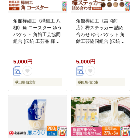
角館樺細工《樺細工 八
角館樺細工《冨岡商
柳》角 コースター ゆう
店》樺ステッカー 詰め
パケット 角館工芸協同
合わせ ゆうパケット 角
組合 [伝統 工芸品 樺細
館工芸協同組合 [伝統工
工 秋田県 仙北市 八柳
芸品 山桜 ヤマザクラ
日用品 雑貨 カトラリー
桜皮 樺細工 かばざいく
5,000円
5,000円
食器]
カバザイク]
秋田県 仙北市
秋田県 仙北市