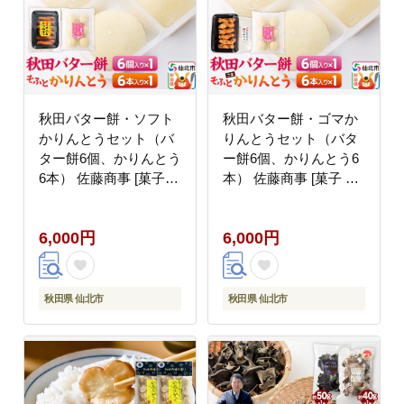
秋田バター餅・ソフト
秋田バター餅・ゴマか
かりんとうセット（バ
りんとうセット（バタ
ター餅6個、かりんとう
ー餅6個、かりんとう6
6本） 佐藤商事 [菓子
本） 佐藤商事 [菓子 お
お菓子 銘菓 秋田銘菓
菓子 銘菓 秋田銘菓 和
和菓子 郷土菓子 スイー
菓子 郷土菓子 スイーツ
6,000円
6,000円
ツ おやつ バター餅 か
おやつ バター餅 ゴマ
りんとう 食べ比べ セッ
かりんとう 食べ比べ セ
ト]
ット]
秋田県 仙北市
秋田県 仙北市