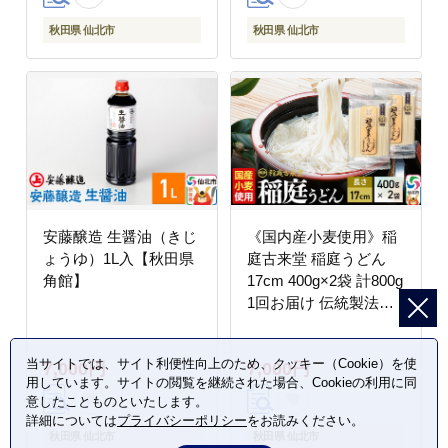
秋田県 仙北市
秋田県 仙北市
安藤醸造 生醤油（きじ
《国内産小麦使用》稲
ょうゆ）1L入【秋田県
庭古来堂 稲庭うどん
角館】
17cm 400g×2袋 計800g
1回お届け 伝統製法認
定 稲庭古来うどん ＜ゆ
うパケット＞ [乾麺 干
当サイトでは、サイト利便性向上のため、クッキー（Cookie）を使
7,000円
7,000円
麺 干し麺 細麺 無添加
用しています。サイトの閲覧を継続された場合、Cookieの利用に同
防災 災害 備蓄 ローリ
意したことものといたします。
ングストック ご当地 お
詳細については
プライバシーポリシー
をお読みください。
取り寄せ 手綯 てない
秋田県 仙北市
秋田県 仙北市