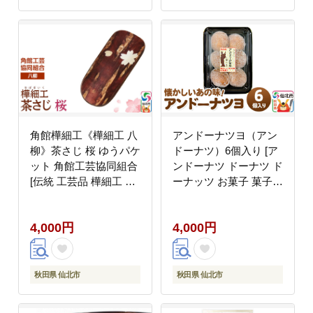
角館樺細工《樺細工 八
アンドーナツヨ（アン
柳》茶さじ 桜 ゆうパケ
ドーナツ）6個入り [ア
ット 角館工芸協同組合
ンドーナツ ドーナツ ド
[伝統 工芸品 樺細工 秋
ーナッツ お菓子 菓子
田県 仙北市 八柳 日用
スイーツ あんこ こしあ
品 雑貨 カトラリー 食
ん 小豆 おやつ お土産
4,000円
4,000円
器]
秋田県 仙北市]
秋田県 仙北市
秋田県 仙北市