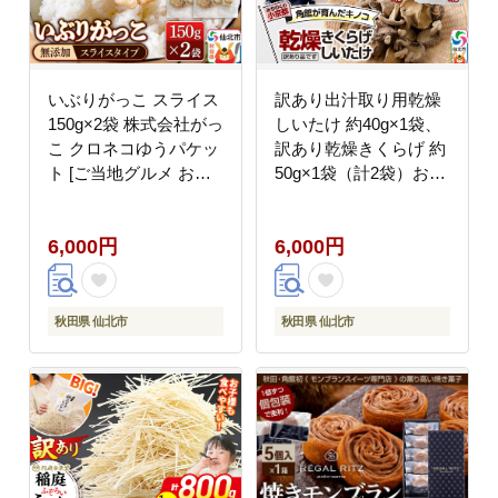
いぶりがっこ スライス
訳あり出汁取り用乾燥
150g×2袋 株式会社がっ
しいたけ 約40g×1袋、
こ クロネコゆうパケッ
訳あり乾燥きくらげ 約
ト [ご当地グルメ お取
50g×1袋（計2袋）お得
り寄せ 名産 漬物 漬け
セット [しいたけ 椎茸
物 沢庵 たくあん つけ
シイタケ エノキ きくら
6,000円
6,000円
もの]
げ 木耳 キクラゲ 出汁
取り 乾燥 乾物 訳あり
秋田県 仙北市 角館]
秋田県 仙北市
秋田県 仙北市