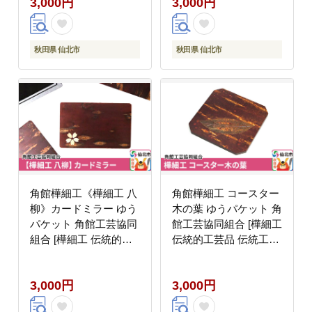
3,000円
3,000円
秋田県 仙北市
秋田県 仙北市
角館樺細工《樺細工 八
角館樺細工 コースター
柳》カードミラー ゆう
木の葉 ゆうパケット 角
パケット 角館工芸協同
館工芸協同組合 [樺細工
組合 [樺細工 伝統的工
伝統的工芸品 伝統工芸
芸品 伝統工芸 手作り
手作り 秋田県 仙北市]
秋田県 仙北市]
3,000円
3,000円