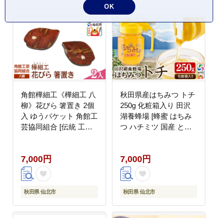
稲庭饂飩]
OK
角館樺細工《樺細工 八
秋田県産はちみつ トチ
柳》花びら 箸置き 2個
250g 化粧箱入り 田沢
入 ゆうパケット 角館工
湖養蜂場 [蜂蜜 はちみ
芸協同組合 [伝統 工芸
つ ハチミツ 国産 とち
品 樺細工 秋田県 仙北
トチ]
市 八柳 日用品 雑貨 カ
7,000円
7,000円
トラリー 食器]
秋田県 仙北市
秋田県 仙北市