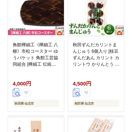
角館樺細工《樺細工 八
秋田ずんだカリントま
柳》市松コースター ゆ
んじゅう 6個入り [枝豆
うパケット 角館工芸協
ずんだあん カリント カ
同組合 [樺細工 伝統的
リントウ かりんとう ま
工芸品 伝統工芸 手作り
んじゅう 饅頭 お菓子
秋田県 仙北市]
菓子 おやつ お土産 秋
4,000円
4,500円
田県産 秋田県 仙北市]
秋田県 仙北市
秋田県 仙北市