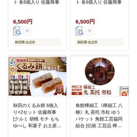
ト 各6個入り 佐藤商事
ト 各6個入り 佐藤商事
6,500円
6,500円
秋田県 仙北市
秋田県 仙北市
秋田のくるみ餅 6個入
角館樺細工《樺細工 八
り×2セット 佐藤商事
柳》丸 茶托 市松 ゆう
[クルミ 胡桃 モチ もち
パケット 角館工芸協同
ゆべし 和菓子 お土産
組合 [伝統 工芸品 樺細
おみやげ]
工 秋田県 仙北市 八柳