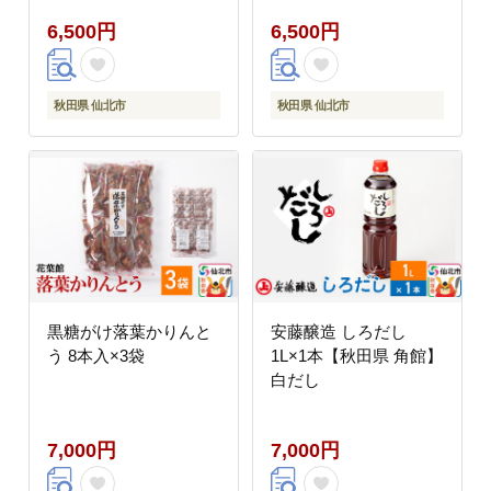
日用品 雑貨 カトラリー
6,500円
6,500円
食器]
秋田県 仙北市
秋田県 仙北市
黒糖がけ落葉かりんと
安藤醸造 しろだし
う 8本入×3袋
1L×1本【秋田県 角館】
白だし
7,000円
7,000円