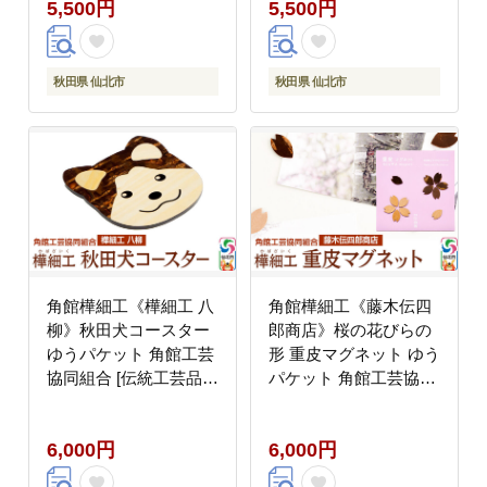
5,500円
5,500円
秋田県 仙北市
秋田県 仙北市
角館樺細工《樺細工 八
角館樺細工《藤木伝四
柳》秋田犬コースター
郎商店》桜の花びらの
ゆうパケット 角館工芸
形 重皮マグネット ゆう
協同組合 [伝統工芸品
パケット 角館工芸協同
山桜 ヤマザクラ 桜皮
組合 [伝統工芸品 山桜
樺細工 かばざいく カバ
ヤマザクラ 桜皮 樺細工
6,000円
6,000円
ザイク]
かばざいく カバザイク]