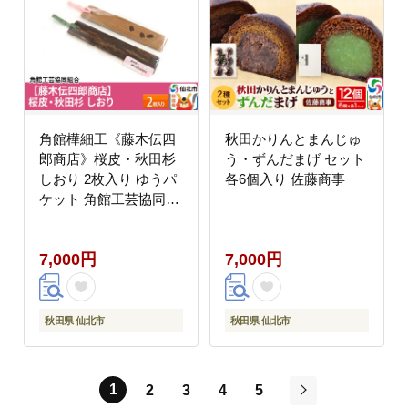
角館樺細工《藤木伝四
秋田かりんとまんじゅ
郎商店》桜皮・秋田杉
う・ずんだまげ セット
しおり 2枚入り ゆうパ
各6個入り 佐藤商事
ケット 角館工芸協同組
合 [伝統工芸品 山桜 ヤ
マザクラ 桜皮 樺細工
7,000円
7,000円
かばざいく カバザイク]
秋田県 仙北市
秋田県 仙北市
1
2
3
4
5