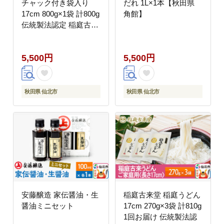
チャック付き袋入り
だれ 1L×1本【秋田県
17cm 800g×1袋 計800g
角館】
伝統製法認定 稲庭古来
うどん ゆうパケット
[乾麺 干麺 干し麺 細麺
5,500円
5,500円
無添加 防災 災害 備蓄
ローリングストック ご
当地 お取り寄せ 手綯
てない 稲庭饂飩]
秋田県 仙北市
秋田県 仙北市
安藤醸造 家伝醤油・生
稲庭古来堂 稲庭うどん
醤油ミニセット
17cm 270g×3袋 計810g
1回お届け 伝統製法認