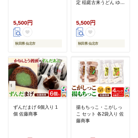
定 稲庭古来うどん ゆう
パケット [稲庭うどん
麺 乾麺 うどん]
5,500円
5,500円
秋田県 仙北市
秋田県 仙北市
ずんだまげ 6個入り 1
揚もちっこ・こがしっ
個 佐藤商事
こ セット 各2袋入り 佐
藤商事