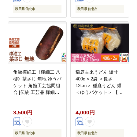
秋田県 仙北市
秋田県 仙北市
角館樺細工《樺細工 八
稲庭古来うどん 短寸
柳》茶さじ 無地 ゆうパ
400g × 2袋 ＜長さ
ケット 角館工芸協同組
12cm＞ 稲庭うどん 麺
合 [伝統 工芸品 樺細工
＜ゆうパケット＞ 【伝
秋田県 仙北市 八柳 日
統製法認定】 [稲庭うど
用品 雑貨 カトラリー
ん 麺 乾麺 うどん]
3,500円
4,000円
食器]
秋田県 仙北市
秋田県 仙北市