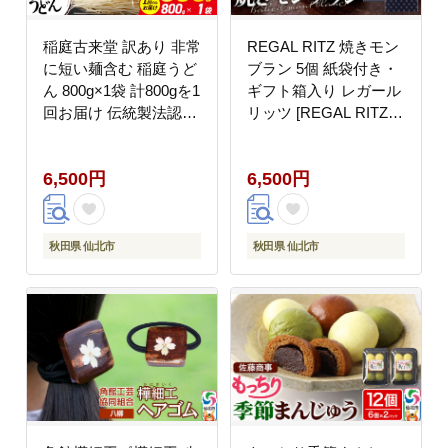
稲庭古来堂 訳あり 非常
REGAL RITZ 焼きモン
に短い麺含む 稲庭うど
ブラン 5個 紙袋付き・
ん 800g×1袋 計800gを1
ギフト箱入り レガール
回お届け 伝統製法認定
リッツ [REGAL RITZ
稲庭古来うどん [乾麺
マロンクリーム 常温 ケ
干麺 干し麺 細麺 無添
ーキ タルト 焼き菓子
6,500円
6,500円
加 時短 離乳食 介護食
焼きモンブラン 焼モン
カット手間なし ご当地
ブラン お取り寄せ スイ
お取り寄せ 手綯 てない
ーツ スウィーツ おすそ
稲庭饂飩]
わけ 退職 卒業 バラマ
秋田県 仙北市
秋田県 仙北市
キ ばらまき]