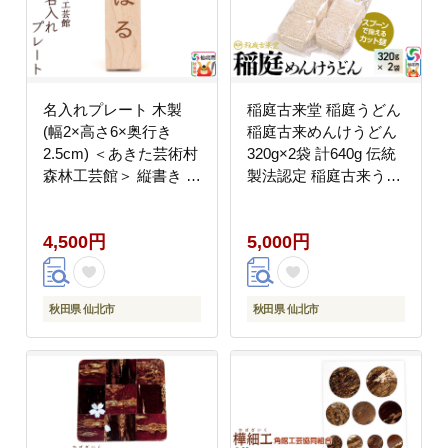
名入れプレート 木製
稲庭古来堂 稲庭うどん
(幅2×高さ6×奥行き
稲庭古来めんけうどん
2.5cm) ＜あきた芸術村
320g×2袋 計640g 伝統
森林工芸館＞ 縦書き 漢
製法認定 稲庭古来うど
字 ひらがな アルファベ
ん ゆうパケット [離乳
ット
食 幼児 高齢者 乾麺 干
4,500円
5,000円
麺 干し麺 細麺 無添加
防災 災害 備蓄 ローリ
ングストック ご当地 お
取り寄せ 手綯 てない
秋田県 仙北市
秋田県 仙北市
稲庭饂飩]