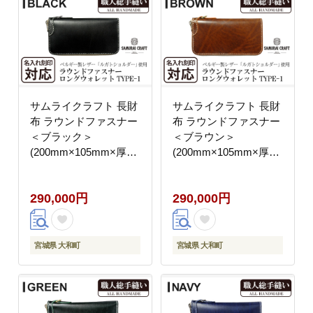
サムライクラフト 長財
サムライクラフト 長財
布 ラウンドファスナー
布 ラウンドファスナー
＜ブラック＞
＜ブラウン＞
(200mm×105mm×厚み
(200mm×105mm×厚み
25mm) レザー 革 レザ
25mm) レザー 革 レザ
ー製品 革製品 さいふ
ー製品 革製品 さいふ
290,000円
290,000円
サイフ 名入れ ギフト
サイフ 名入れ ギフト
ルガトショルダー 本格
ルガトショルダー 本格
シンプル ファッション
シンプル ファッション
日本製 手縫い ハンドメ
日本製 手縫い ハンドメ
宮城県 大和町
宮城県 大和町
イド Samurai Craft【株
イド Samurai Craft【株
式会社Stand Field】
式会社Stand Field】
ta273-black
ta273-brown