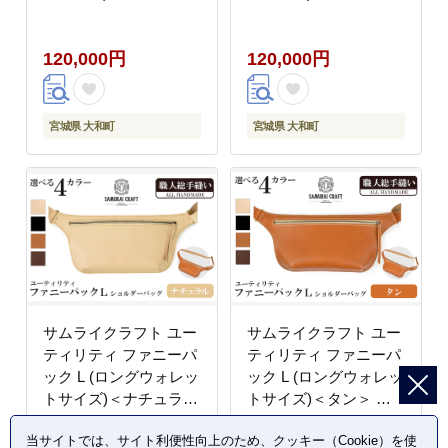
ショルダーバッグ ウエ
ショルダーバッグ ウエ
ストバッグ レザーバッ
ストバッグ レザーバッ
120,000円
120,000円
グ レザー 本革 日本製
グ レザー 本革 日本製
総手縫い ハンドメイド
総手縫い ハンドメイド
ファッション メンズ
ファッション メンズ
Samurai Craft【株式会
Samurai Craft【株式会
宮城県 大和町
宮城県 大和町
社Stand Field】ta411-
社Stand Field】ta411-
black
brown
サムライクラフト ユー
サムライクラフト ユー
ティリティ ファニーパ
ティリティ ファニーパ
ック L (ロングウォレッ
ック L (ロングウォレッ
トサイズ)＜ナチュラル
トサイズ)＜タン＞ シ
＞ ショルダーバッグ ウ
ョルダーバッグ ウエス
当サイトでは、サイト利便性向上のため、クッキー（Cookie）を使
エストバッグ レザーバ
トバッグ レザーバッグ