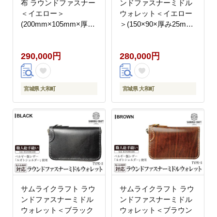
布 ラウンドファスナー
ンドファスナーミドル
＜イエロー＞
ウォレット＜イエロー
(200mm×105mm×厚み
＞(150×90×厚み25mm)
25mm) レザー 革 レザ
レザー 革 本革 レザー
ー製品 革製品 さいふ
製品 革製品 財布 サイ
290,000円
280,000円
サイフ 名入れ ギフト
フ ルガトショルダー ギ
ルガトショルダー 本格
フト 名入れ 日本製 手
シンプル ファッション
縫い ハンドメイド ファ
日本製 手縫い ハンドメ
ッション 小物 Samurai
宮城県 大和町
宮城県 大和町
イド Samurai Craft【株
Craft【株式会社Stand
式会社Stand Field】
Field】ta284-yellow
ta273-yellow
サムライクラフト ラウ
サムライクラフト ラウ
ンドファスナーミドル
ンドファスナーミドル
ウォレット＜ブラック
ウォレット＜ブラウン