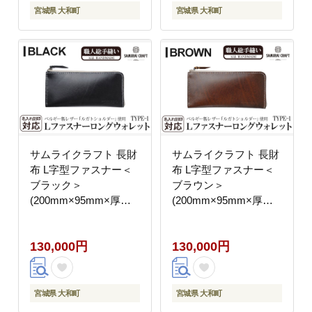
ッション 小物 Samurai
ッション 小物 Samurai
宮城県 大和町
宮城県 大和町
Craft【株式会社Stand
Craft【株式会社Stand
Field】ta284-red
Field】ta284-wine
サムライクラフト 長財
サムライクラフト 長財
布 L字型ファスナー＜
布 L字型ファスナー＜
ブラック＞
ブラウン＞
(200mm×95mm×厚み
(200mm×95mm×厚み
10mm)レザー 革 レザ
10mm)レザー 革 レザ
ー製品 革製品 さいふ
ー製品 革製品 さいふ
130,000円
130,000円
サイフ 名入れ ギフト
サイフ 名入れ ギフト
ルガトショルダー 本格
ルガトショルダー 本格
シンプル ファッション
シンプル ファッション
日本製 手縫い ハンドメ
日本製 手縫い ハンドメ
宮城県 大和町
宮城県 大和町
イド Samurai Craft【株
イド Samurai Craft【株