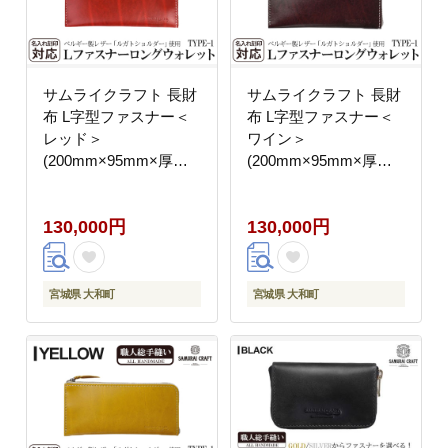
サムライクラフト 長財
サムライクラフト 長財
布 L字型ファスナー＜
布 L字型ファスナー＜
レッド＞
ワイン＞
(200mm×95mm×厚み
(200mm×95mm×厚み
10mm)レザー 革 レザ
10mm)レザー 革 レザ
ー製品 革製品 さいふ
ー製品 革製品 さいふ
130,000円
130,000円
サイフ 名入れ ギフト
サイフ 名入れ ギフト
ルガトショルダー 本格
ルガトショルダー 本格
シンプル ファッション
シンプル ファッション
日本製 手縫い ハンドメ
日本製 手縫い ハンドメ
宮城県 大和町
宮城県 大和町
イド Samurai Craft【株
イド Samurai Craft【株
式会社Stand Field】
式会社Stand Field】
ta274-red
ta274-wine