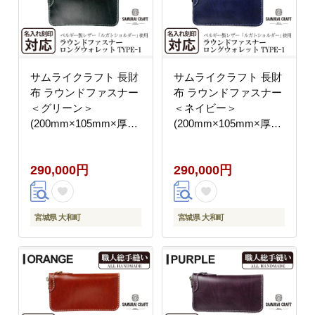
サムライクラフト 長財
サムライクラフト 長財
布 ラウンドファスナー
布 ラウンドファスナー
＜グリーン＞
＜ネイビー＞
(200mm×105mm×厚み
(200mm×105mm×厚み
25mm) レザー 革 レザ
25mm) レザー 革 レザ
ー製品 革製品 さいふ
ー製品 革製品 さいふ
290,000円
290,000円
サイフ 名入れ ギフト
サイフ 名入れ ギフト
ルガトショルダー 本格
ルガトショルダー 本格
シンプル ファッション
シンプル ファッション
日本製 手縫い ハンドメ
日本製 手縫い ハンドメ
宮城県 大和町
宮城県 大和町
イド Samurai Craft【株
イド Samurai Craft【株
式会社Stand Field】
式会社Stand Field】
ta273-green
ta273-navy