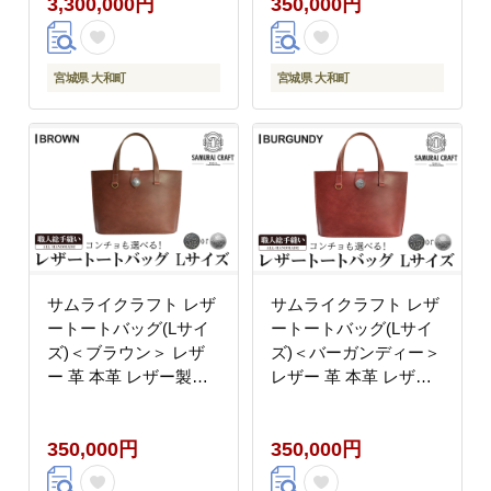
3,300,000円
350,000円
グ レザー 本革 日本製
縫い ハンドメイド ファ
数量限定 ハンドメイド
ッション 小物 Samurai
ファッション メンズ
Craft【株式会社Stand
Samurai Craft【株式会
Field】ta282-black
宮城県 大和町
宮城県 大和町
社Stand Field】ta418
サムライクラフト レザ
サムライクラフト レザ
ートートバッグ(Lサイ
ートートバッグ(Lサイ
ズ)＜ブラウン＞ レザ
ズ)＜バーガンディー＞
ー 革 本革 レザー製品
レザー 革 本革 レザー
革製品 鞄 カバン 厚革
製品 革製品 鞄 カバン
ヌメ ギフト 日本製 手
厚革ヌメ ギフト 日本製
350,000円
350,000円
縫い ハンドメイド ファ
手縫い ハンドメイド フ
ッション 小物 Samurai
ァッション 小物