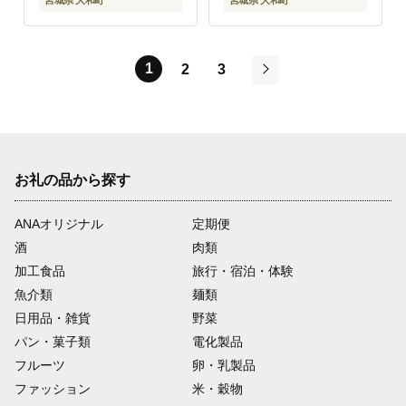
宮城県 大和町
宮城県 大和町
社Stand Field】ta417-
社Stand Field】ta417-
natural
tan
1
2
3
次
お礼の品から探す
ANAオリジナル
定期便
酒
肉類
加工食品
旅行・宿泊・体験
魚介類
麺類
日用品・雑貨
野菜
パン・菓子類
電化製品
フルーツ
卵・乳製品
ファッション
米・穀物