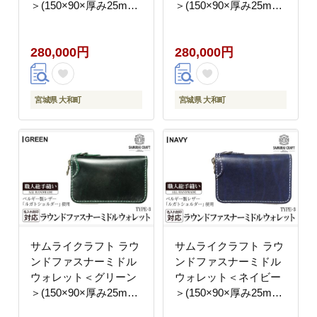
＞(150×90×厚み25mm)
＞(150×90×厚み25mm)
レザー 革 本革 レザー
レザー 革 本革 レザー
製品 革製品 財布 サイ
製品 革製品 財布 サイ
280,000円
280,000円
フ ルガトショルダー ギ
フ ルガトショルダー ギ
フト 名入れ 日本製 手
フト 名入れ 日本製 手
縫い ハンドメイド ファ
縫い ハンドメイド ファ
ッション 小物 Samurai
ッション 小物 Samurai
宮城県 大和町
宮城県 大和町
Craft【株式会社Stand
Craft【株式会社Stand
Field】ta284-black
Field】ta284-brown
サムライクラフト ラウ
サムライクラフト ラウ
ンドファスナーミドル
ンドファスナーミドル
ウォレット＜グリーン
ウォレット＜ネイビー
＞(150×90×厚み25mm)
＞(150×90×厚み25mm)
レザー 革 本革 レザー
レザー 革 本革 レザー