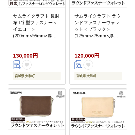
サムライクラフト 長財
サムライクラフト ラウ
布 L字型ファスナー＜
ンドファスナーウォレ
イエロー＞
ット＜ブラック＞
(200mm×95mm×厚み
(125mm×75mm×厚み
10mm)レザー 革 レザ
20mm) レザー 革 本革
ー製品 革製品 さいふ
レザー製品 革製品 財布
130,000円
120,000円
サイフ 名入れ ギフト
サイフ ギフト 日本製
ルガトショルダー 本格
手縫い ハンドメイド フ
シンプル ファッション
ァッション 小物
日本製 手縫い ハンドメ
Samurai Craft【株式会
宮城県 大和町
宮城県 大和町
イド Samurai Craft【株
社Stand Field】ta279-
式会社Stand Field】
black
ta274-yellow