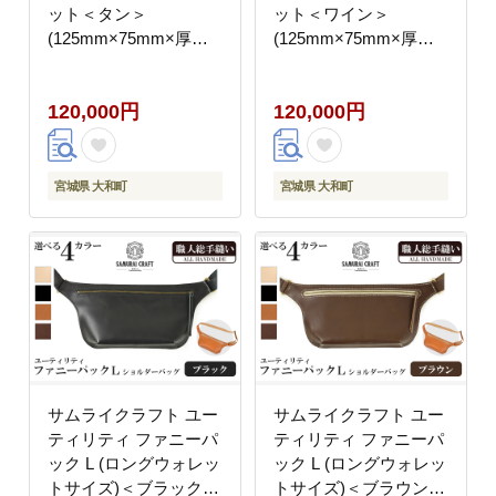
ット＜タン＞
ット＜ワイン＞
(125mm×75mm×厚み
(125mm×75mm×厚み
20mm) レザー 革 本革
20mm) レザー 革 本革
レザー製品 革製品 財布
レザー製品 革製品 財布
120,000円
120,000円
サイフ ギフト 日本製
サイフ ギフト 日本製
手縫い ハンドメイド フ
手縫い ハンドメイド フ
ァッション 小物
ァッション 小物
Samurai Craft【株式会
Samurai Craft【株式会
宮城県 大和町
宮城県 大和町
社Stand Field】ta279-
社Stand Field】ta279-
tan
wine
サムライクラフト ユー
サムライクラフト ユー
ティリティ ファニーパ
ティリティ ファニーパ
ック L (ロングウォレッ
ック L (ロングウォレッ
トサイズ)＜ブラック＞
トサイズ)＜ブラウン＞