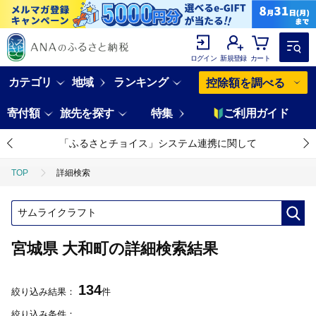
ログイン
新規登録
カート
カテゴリ
地域
ランキング
控除額を調べる
寄付額
旅先を探す
特集
ご利用ガイド
「ふるさとチョイス」システム連携に関して
TOP
詳細検索
宮城県 大和町の詳細検索結果
134
絞り込み結果：
件
絞り込み条件：