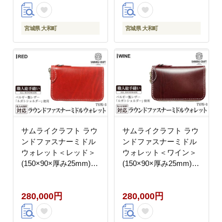
フト 名入れ 日本製 手
フト 名入れ 日本製 手
縫い ハンドメイド ファ
縫い ハンドメイド ファ
ッション 小物 Samurai
ッション 小物 Samurai
宮城県 大和町
宮城県 大和町
Craft【株式会社Stand
Craft【株式会社Stand
Field】ta284-orange
Field】ta284-purple
サムライクラフト ラウ
サムライクラフト ラウ
ンドファスナーミドル
ンドファスナーミドル
ウォレット＜レッド＞
ウォレット＜ワイン＞
(150×90×厚み25mm)
(150×90×厚み25mm)
レザー 革 本革 レザー
レザー 革 本革 レザー
製品 革製品 財布 サイ
製品 革製品 財布 サイ
280,000円
280,000円
フ ルガトショルダー ギ
フ ルガトショルダー ギ
フト 名入れ 日本製 手
フト 名入れ 日本製 手
縫い ハンドメイド ファ
縫い ハンドメイド ファ