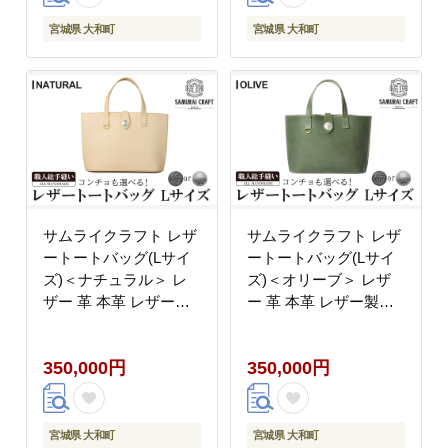
Craft【株式会社Stand
Samurai Craft【株式会
Field】ta282-brown
社Stand Field】ta282-
宮城県 大和町
宮城県 大和町
burgundy
サムライクラフト レザ
サムライクラフト レザ
ートートバッグ(Lサイ
ートートバッグ(Lサイ
ズ)＜ナチュラル＞ レ
ズ)＜オリーブ＞ レザ
ザー 革 本革 レザー製
ー 革 本革 レザー製品
品 革製品 鞄 カバン 厚
革製品 鞄 カバン 厚革
革ヌメ ギフト 日本製
ヌメ ギフト 日本製 手
350,000円
350,000円
手縫い ハンドメイド フ
縫い ハンドメイド ファ
ァッション 小物
ッション 小物 Samurai
Samurai Craft【株式会
Craft【株式会社Stand
社Stand Field】ta282-
Field】ta282-olive
宮城県 大和町
宮城県 大和町