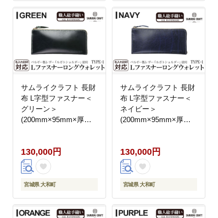
式会社Stand Field】
式会社Stand Field】
ta274-black
ta274-brown
サムライクラフト 長財
サムライクラフト 長財
布 L字型ファスナー＜
布 L字型ファスナー＜
グリーン＞
ネイビー＞
(200mm×95mm×厚み
(200mm×95mm×厚み
10mm)レザー 革 レザ
10mm)レザー 革 レザ
ー製品 革製品 さいふ
ー製品 革製品 さいふ
130,000円
130,000円
サイフ 名入れ ギフト
サイフ 名入れ ギフト
ルガトショルダー 本格
ルガトショルダー 本格
シンプル ファッション
シンプル ファッション
日本製 手縫い ハンドメ
日本製 手縫い ハンドメ
宮城県 大和町
宮城県 大和町
イド Samurai Craft【株
イド Samurai Craft【株
式会社Stand Field】
式会社Stand Field】
ta274-green
ta274-navy