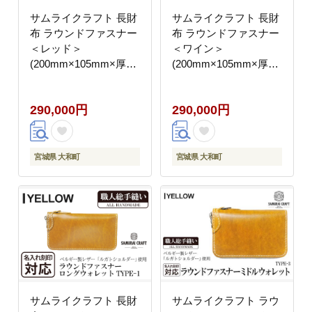
サムライクラフト 長財
サムライクラフト 長財
布 ラウンドファスナー
布 ラウンドファスナー
＜レッド＞
＜ワイン＞
(200mm×105mm×厚み
(200mm×105mm×厚み
25mm) レザー 革 レザ
25mm) レザー 革 レザ
ー製品 革製品 さいふ
ー製品 革製品 さいふ
290,000円
290,000円
サイフ 名入れ ギフト
サイフ 名入れ ギフト
ルガトショルダー 本格
ルガトショルダー 本格
シンプル ファッション
シンプル ファッション
日本製 手縫い ハンドメ
日本製 手縫い ハンドメ
宮城県 大和町
宮城県 大和町
イド Samurai Craft【株
イド Samurai Craft【株
式会社Stand Field】
式会社Stand Field】
ta273-red
ta273-wine
サムライクラフト 長財
サムライクラフト ラウ