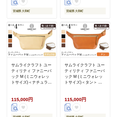
ファッション メンズ
ファッション メンズ
Samurai Craft【株式会
Samurai Craft【株式会
宮城県 大和町
宮城県 大和町
社Stand Field】ta417-
社Stand Field】ta417-
black
brown
サムライクラフト ユー
サムライクラフト ユー
ティリティ ファニーパ
ティリティ ファニーパ
ック M (ミニウォレッ
ック M (ミニウォレッ
トサイズ)＜ナチュラル
トサイズ)＜タン＞ シ
＞ ショルダーバッグ ウ
ョルダーバッグ ウエス
エストバッグ レザーバ
トバッグ レザーバッグ
115,000円
115,000円
ッグ レザー 本革 日本
レザー 本革 日本製 総
製 総手縫い ハンドメイ
手縫い ハンドメイド フ
ド ファッション メンズ
ァッション メンズ
Samurai Craft【株式会
Samurai Craft【株式会