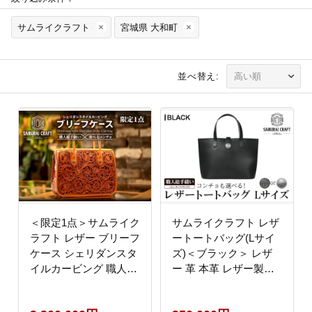
サムライクラフト
宮城県 大和町
並べ替え:
＜限定1点＞サムライク
サムライクラフト レザ
ラフト レザー ブリーフ
ートートバッグ(Lサイ
ケース シェリダンスタ
ズ)＜ブラック＞ レザ
イルカービング 職人総
ー 革 本革 レザー製品
手縫い レザーバッグ ビ
革製品 鞄 カバン 厚革
ジネスバッグ カービン
ヌメ ギフト 日本製 手