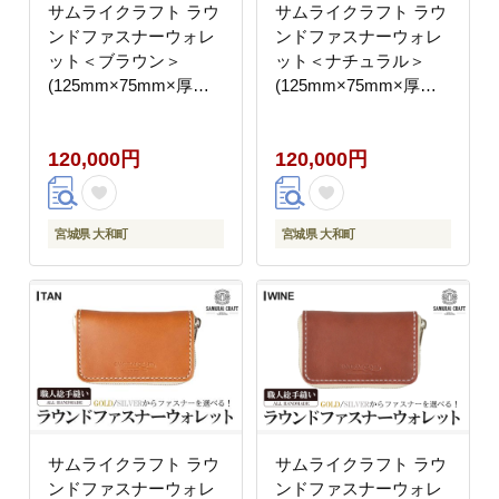
サムライクラフト ラウ
サムライクラフト ラウ
ンドファスナーウォレ
ンドファスナーウォレ
ット＜ブラウン＞
ット＜ナチュラル＞
(125mm×75mm×厚み
(125mm×75mm×厚み
20mm) レザー 革 本革
20mm) レザー 革 本革
レザー製品 革製品 財布
レザー製品 革製品 財布
120,000円
120,000円
サイフ ギフト 日本製
サイフ ギフト 日本製
手縫い ハンドメイド フ
手縫い ハンドメイド フ
ァッション 小物
ァッション 小物
Samurai Craft【株式会
Samurai Craft【株式会
宮城県 大和町
宮城県 大和町
社Stand Field】ta279-
社Stand Field】ta279-
brown
natural
サムライクラフト ラウ
サムライクラフト ラウ
ンドファスナーウォレ
ンドファスナーウォレ