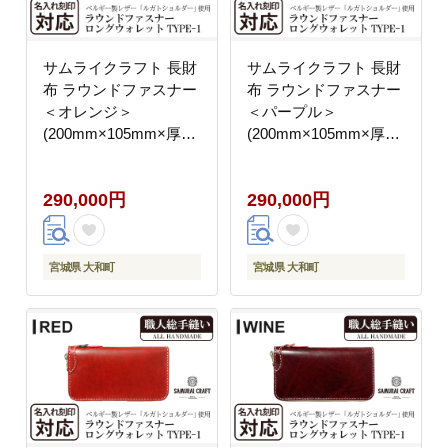
サムライクラフト 長財
サムライクラフト 長財
布 ラウンドファスナー
布 ラウンドファスナー
＜オレンジ＞
＜パープル＞
(200mm×105mm×厚み
(200mm×105mm×厚み
25mm) レザー 革 レザ
25mm) レザー 革 レザ
ー製品 革製品 さいふ
ー製品 革製品 さいふ
290,000円
290,000円
サイフ 名入れ ギフト
サイフ 名入れ ギフト
ルガトショルダー 本格
ルガトショルダー 本格
シンプル ファッション
シンプル ファッション
日本製 手縫い ハンドメ
日本製 手縫い ハンドメ
宮城県 大和町
宮城県 大和町
イド Samurai Craft【株
イド Samurai Craft【株
式会社Stand Field】
式会社Stand Field】
ta273-orange
ta273-purple