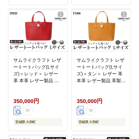
natural
サムライクラフト レザ
サムライクラフト レザ
ートートバッグ(Lサイ
ートートバッグ(Lサイ
ズ)＜レッド＞ レザー
ズ)＜タン＞ レザー 革
革 本革 レザー製品 革
本革 レザー製品 革製品
製品 鞄 カバン 厚革ヌ
鞄 カバン 厚革ヌメ ギ
メ ギフト 日本製 手縫
フト 日本製 手縫い ハ
350,000円
350,000円
い ハンドメイド ファッ
ンドメイド ファッショ
ション 小物 Samurai
ン 小物 Samurai
Craft【株式会社Stand
Craft【株式会社Stand
Field】ta282-red
Field】ta282-tan
宮城県 大和町
宮城県 大和町