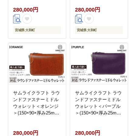
製品 革製品 財布 サイ
製品 革製品 財布 サイ
280,000円
280,000円
フ ルガトショルダー ギ
フ ルガトショルダー ギ
フト 名入れ 日本製 手
フト 名入れ 日本製 手
縫い ハンドメイド ファ
縫い ハンドメイド ファ
ッション 小物 Samurai
ッション 小物 Samurai
宮城県 大和町
宮城県 大和町
Craft【株式会社Stand
Craft【株式会社Stand
Field】ta284-green
Field】ta284-navy
サムライクラフト ラウ
サムライクラフト ラウ
ンドファスナーミドル
ンドファスナーミドル
ウォレット＜オレンジ
ウォレット＜パープル
＞(150×90×厚み25mm)
＞(150×90×厚み25mm)
レザー 革 本革 レザー
レザー 革 本革 レザー
製品 革製品 財布 サイ
製品 革製品 財布 サイ
280,000円
280,000円
フ ルガトショルダー ギ
フ ルガトショルダー ギ