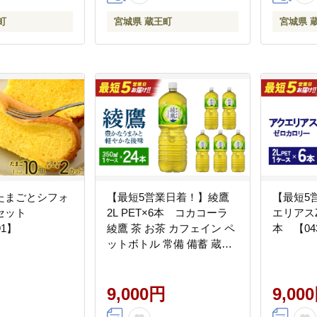
町
宮城県 蔵王町
宮城県 
たまごとシフォ
【最短5営業日着！】綾鷹
【最短5
のセット
2L PET×6本 コカコーラ
エリアスZE
91】
綾鷹 茶 お茶 カフェイン ペ
本 【043
ットボトル 常備 備蓄 蔵王
【04301-0524】
9,000円
9,00