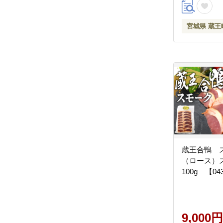
宮城県 蔵王
蔵王合鴨 
（ロース
100g 【043
9,000円