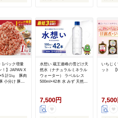
・1パック増量
水想い 蔵王連峰の雪どけ天
いちじく
！】JAPAN X
然水（ナチュラルミネラル
ット 【04
ウォーター） ラベルレス
豚 小分け 豚ひ
500ml×42本 水 みず 天然水
ひき肉 ジャパン
ミネラルウォーター 防災
王 人気
備蓄 人気 ラベルレス ペッ
84】
トボトル 蔵王【04301-
7,500円
7,50
0732】