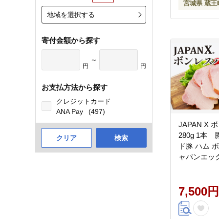
宮城県 蔵王
地域を選択する
寄付金額から探す
～
円
円
お支払方法から探す
クレジットカード
ANA Pay
(497)
JAPAN X
280g 1本
クリア
検索
ド豚 ハム 
ャパンエック
【04301-08
7,500円