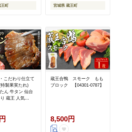
蔵王町
宮城県 蔵王町
・こだわり仕立て
蔵王合鴨 スモーク もも
(特製果実たれ)
ブロック 【04301-0787】
牛たん 牛タン 仙台
り 蔵王 人気
0762】
0円
8,500円