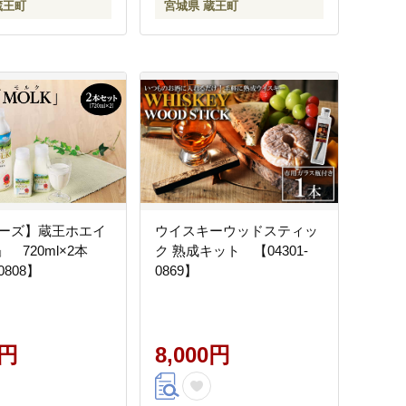
蔵王町
宮城県 蔵王町
ーズ】蔵王ホエイ
ウイスキーウッドスティッ
」 720ml×2本
ク 熟成キット 【04301-
0808】
0869】
0円
8,000円