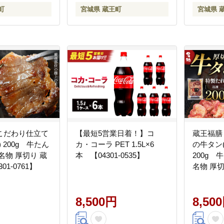
町
宮城県 蔵王町
宮城県 
こだわり仕立て
【最短5営業日着！】コ
蔵王福膳
 200g 牛たん
カ・コーラ PET 1.5L×6
の牛タン
名物 厚切り 蔵
本 【04301-0535】
200g 
01-0761】
名物 厚切
【04301-
8,500円
8,50