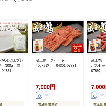
RAGDOLLプレ
蔵王鴨 ジャーキー
蔵王鴨 
 900g 猫
40g×2袋 【04301-0788】
パスセット
-0473】
0789】
7,000円
7,00
町
宮城県 蔵王町
宮城県 