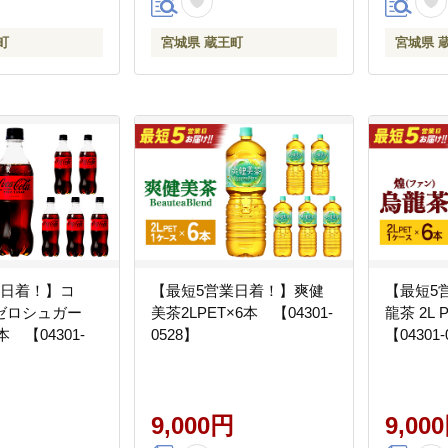
町
宮城県 蔵王町
宮城県 
業日着！】コ
【最短5営業日着！】爽健
【最短5
ゼロシュガー
美茶2LPET×6本 【04301-
龍茶 2L
6本 【04301-
0528】
【04301-
9,000円
9,00