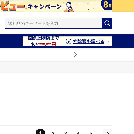
控除上限額まで
控除額を調べる
あと
***,***円
1
2
3
4
5