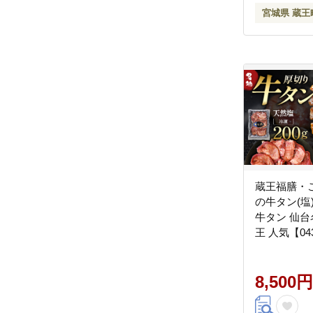
宮城県 蔵王
蔵王福膳・
の牛タン(塩)
牛タン 仙台
王 人気【043
8,500円