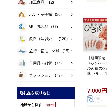
加工食品
(12)
パン・菓子類
(30)
卵・乳製品
(37)
飲料（酒以外）
(130)
旅行・宿泊・体験
(15)
【期間限定
日用品・雑貨
(17)
キャンペーン
ひき肉 200g×5 計1㎏ 豚肉
豚 ブランド
ファッション
(79)
き肉 挽肉 
エックス 蔵
【04301-08
7,000円
返礼品を絞り込む
地域から探す
選択中