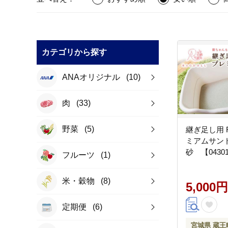
カテゴリから探す
ANAオリジナル
(10)
肉
(33)
野菜
(5)
継ぎ足し用 
ミアムサンド
砂 【04301
フルーツ
(1)
米・穀物
(8)
5,000円
定期便
(6)
宮城県 蔵王