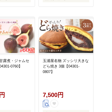
甘露煮・ジャムセ
玉浦屋名物 ズッシリ大きな
301-0760】
どら焼き 3個【04301-
0807】
0円
7,500円