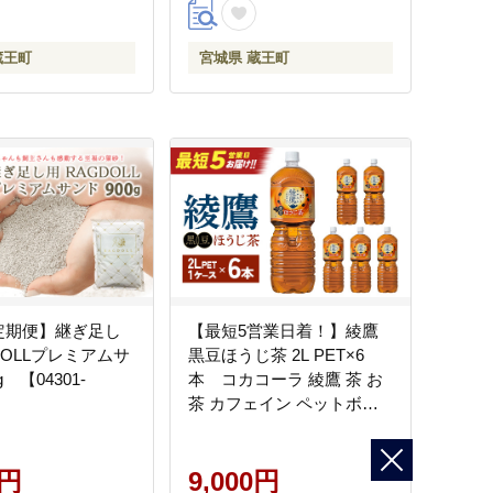
蔵王町
宮城県 蔵王町
定期便】継ぎ足し
【最短5営業日着！】綾鷹
DOLLプレミアムサ
黒豆ほうじ茶 2L PET×6
g 【04301-
本 コカコーラ 綾鷹 茶 お
茶 カフェイン ペットボト
ル 常備 備蓄 蔵王 【04301-
0916】
0円
9,000円