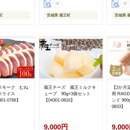
町
宮城県 蔵王町
宮城県 
スモーク むね
蔵王チーズ 蔵王ミルクキ
【2か月
）スライス
ューブ 90g×3個セット
用 RAG
01-0786】
【04301-0816】
ンド 900
0833】
9,000円
9,00