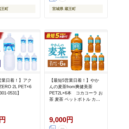
蔵王町
宮城県 蔵王町
営業日着！】アク
【最短5営業日着！】やか
RO 2L PET×6
んの麦茶from爽健美茶
01-0531】
PET2L×6本 コカコーラ お
茶 麦茶 ペットボトル カフ
ェインゼロ 常温 蔵王
【04301-0522】
0円
9,000円