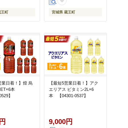
蔵王町
宮城県 蔵王町
営業日着！】煌 烏
【最短5営業日着！】アク
 PET×6本
エリアス ビタミン2L×6
0529】
本 【04301-0537】
0円
9,000円