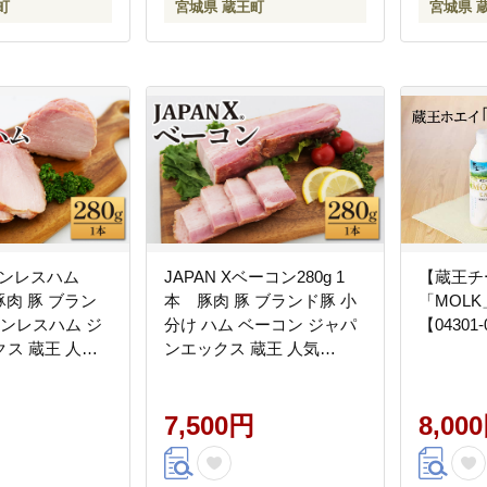
町
宮城県 蔵王町
宮城県 
 ボンレスハム
JAPAN Xベーコン280g 1
【蔵王チ
 豚肉 豚 ブラン
本 豚肉 豚 ブランド豚 小
「MOLK
ボンレスハム ジ
分け ハム ベーコン ジャパ
【04301-
ス 蔵王 人気
ンエックス 蔵王 人気
86】
【04301-0889】
7,500円
8,00