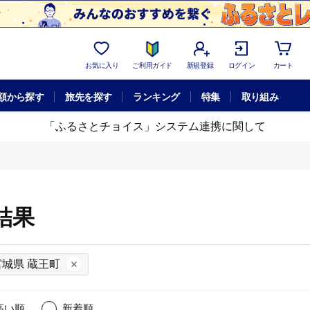
お気に入り
ご利用ガイド
新規登録
ログイン
カート
額から探す
旅先を探す
ランキング
特集
取り組み
「ふるさとチョイス」システム連携に関して
結果
宮城県 蔵王町
高い順
新着順