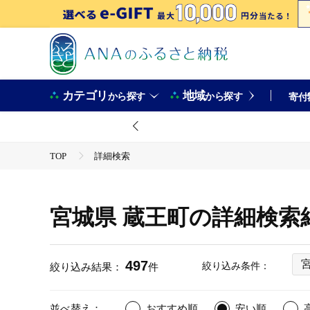
カテゴリ
地域
から探す
から探す
寄付
TOP
詳細検索
宮城県 蔵王町の詳細検索
497
絞り込み条件：
絞り込み結果：
件
並べ替え：
おすすめ順
安い順